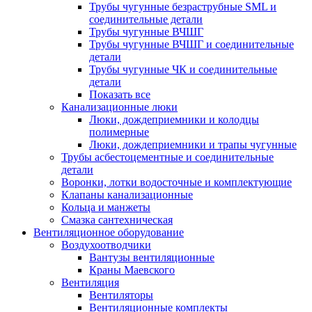
Трубы чугунные безраструбные SML и
соединительные детали
Трубы чугунные ВЧШГ
Трубы чугунные ВЧШГ и соединительные
детали
Трубы чугунные ЧК и соединительные
детали
Показать все
Канализационные люки
Люки, дождеприемники и колодцы
полимерные
Люки, дождеприемники и трапы чугунные
Трубы асбестоцементные и соединительные
детали
Воронки, лотки водосточные и комплектующие
Клапаны канализационные
Кольца и манжеты
Смазка сантехническая
Вентиляционное оборудование
Воздухоотводчики
Вантузы вентиляционные
Краны Маевского
Вентиляция
Вентиляторы
Вентиляционные комплекты