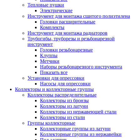
Тепловые пушки
Электрические
Инструмент для монтажа сшитого полиэтилена
Головки расширительные
Комплекты
Инструмент для монтажа радиаторов
Трубогибы, труборезы и резьбонарезной
инструмент
Головки резьбонарезные
Клуппы
Метчики
Наборы резьбонарезного инструмента
Показать все
Установки для опрессовки
Насосы для опрессовки
Коллекторы и коллекторные группы
Коллекторы распределительные
Коллекторы из бронзы
Коллекторы из латуни
Коллекторы из нержавеющей стали
Коллекторы из стали
Группы коллекторные
Коллекторные группы из латуни
Коллекторные группы из нержавейки
Под адаптер