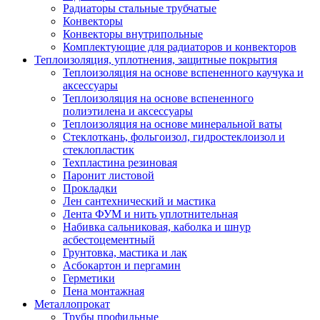
Радиаторы стальные трубчатые
Конвекторы
Конвекторы внутрипольные
Комплектующие для радиаторов и конвекторов
Теплоизоляция, уплотнения, защитные покрытия
Теплоизоляция на основе вспененного каучука и
аксессуары
Теплоизоляция на основе вспененного
полиэтилена и аксессуары
Теплоизоляция на основе минеральной ваты
Стеклоткань, фольгоизол, гидростеклоизол и
стеклопластик
Техпластина резиновая
Паронит листовой
Прокладки
Лен сантехнический и мастика
Лента ФУМ и нить уплотнительная
Набивка сальниковая, каболка и шнур
асбестоцементный
Грунтовка, мастика и лак
Асбокартон и пергамин
Герметики
Пена монтажная
Металлопрокат
Трубы профильные