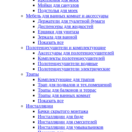
Мойки для санузлов
Подстолья для моек
Мебель для ванных комнат и аксессуары
Держатели для туалетной бумаги
Диспенсеры для жидкостей
Ершики для унитаза
Зеркала для ванной
Показать все
Полотенцесушители и комплектующие
Аксессуары для полотенцесушителей
Комплекты полотенцесушителей
Полотенцесушители водяные
Полотенцесушители электрические
Трапы
Комплектующие для трапов
Трап для подвалов и тех.помещений
Трапы для балконов и террас
Трапы для ванных комнат
Показать все
Инсталляции
Бачки скрытого монтажа
Инсталляции для биде
Инсталляции для смесителей
Инсталляции для умывальников