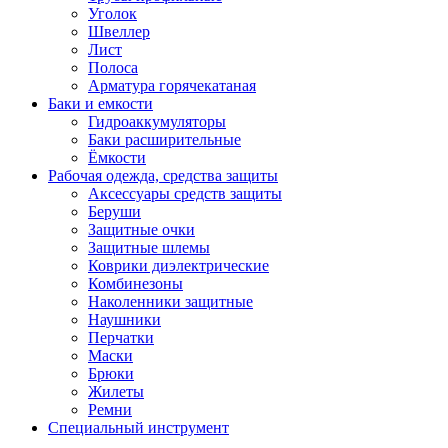
Уголок
Швеллер
Лист
Полоса
Арматура горячекатаная
Баки и емкости
Гидроаккумуляторы
Баки расширительные
Ёмкости
Рабочая одежда, средства защиты
Аксессуары средств защиты
Беруши
Защитные очки
Защитные шлемы
Коврики диэлектрические
Комбинезоны
Наколенники защитные
Наушники
Перчатки
Маски
Брюки
Жилеты
Ремни
Специальный инструмент