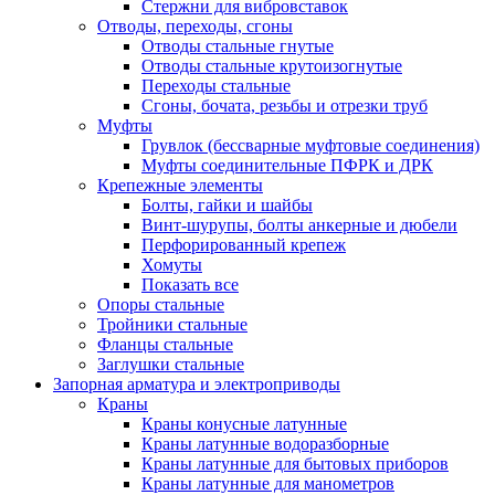
Стержни для вибровставок
Отводы, переходы, сгоны
Отводы стальные гнутые
Отводы стальные крутоизогнутые
Переходы стальные
Сгоны, бочата, резьбы и отрезки труб
Муфты
Грувлок (бессварные муфтовые соединения)
Муфты соединительные ПФРК и ДРК
Крепежные элементы
Болты, гайки и шайбы
Винт-шурупы, болты анкерные и дюбели
Перфорированный крепеж
Хомуты
Показать все
Опоры стальные
Тройники стальные
Фланцы стальные
Заглушки стальные
Запорная арматура и электроприводы
Краны
Краны конусные латунные
Краны латунные водоразборные
Краны латунные для бытовых приборов
Краны латунные для манометров