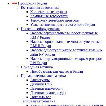
Продукция Ридан
Коттеджная автоматика
Коллекторные группы
Комнатные термостаты
Термоэлектрические приводы
Узлы смешения для теплого пола Ридан
Насосное оборудование
Насосы вертикальные многоступенчатые
RMV Ридан
Насосы горизонтальные многоступенчатые
RMHI Ридан
Насосы одноступенчатые вертикальные ин-
лайн RV Ридан
Насосы циркуляционные с мокрым ротором
RW Ридан
Приводная техника
Преобразователи частоты Ридан
Промышленная автоматика
Аксессуары
Датчики CO2
Датчики влажности
Датчики температуры
Показать все
Тепловая автоматика
Балансировочные клапаны для систем тепло-