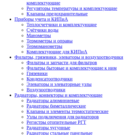
комплектующие
Регуляторы температуры и комплектующие
Клапаны предохранительные
Приборы учета и КИПиА
Теплосчетчики и комплектующие
Счётчики воды
Манометры
Термометры и оправы
Термоманометры
Комплектующие для КИПиА
Фильтры, грязевики, элеваторы и воздухоотводчики
Фильтры и запчасти для фильтров
Фильтры бытовые и комплектующие к ним
Грязевики
Конденсатоотводчики
Элеваторы и элеваторные узлы
Воздухоотводчики
Радиаторы, конвекторы и комплектующие
Радиаторы алюминиевые
Радиаторы биметаллические
Клапаны и элементы термостатические
Узлы подключения для радиаторов
Регистры отопительные РГТ
Радиаторы чугунные
Радиаторы стальные панельные