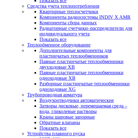
Показать все
Средства учета теплопотребления
Квартирные теплосчетчики
Компоненты радиосистемы INDIV X AMR
Компоненты сбора данных
Радиаторные счетчики–распределители для
индивидуального учета
Показать все
Теплообменное оборудование
Дополнительные компоненты для
пластинчатых теплообменников
Паяные пластинчатые теплообменники
двухходовые XB
Паяные пластинчатые теплообменники
одноходовые ХВ
Разборные пластинчатые теплообменники
одноходовые ХG
Трубопроводная арматура
Воздухоотводчики автоматические
Затворы дисковые, перемещаемая среда –
вода, гликолевые растворы
Краны шаровые запорные
Обратные клапаны
Показать все
Устройства плавного пуска