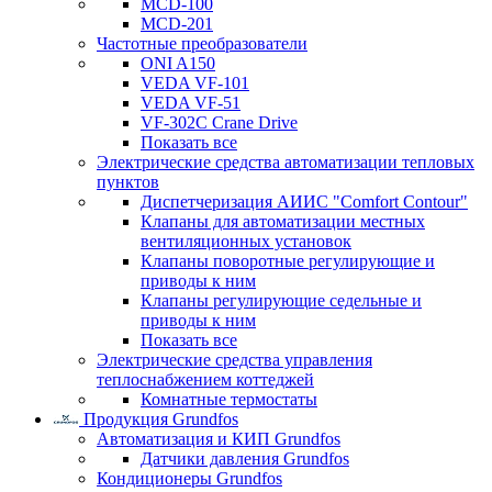
MCD-100
MCD-201
Частотные преобразователи
ONI A150
VEDA VF-101
VEDA VF-51
VF-302C Crane Drive
Показать все
Электрические средства автоматизации тепловых
пунктов
Диспетчеризация АИИС "Comfort Contour"
Клапаны для автоматизации местных
вентиляционных установок
Клапаны поворотные регулирующие и
приводы к ним
Клапаны регулирующие седельные и
приводы к ним
Показать все
Электрические средства управления
теплоснабжением коттеджей
Комнатные термостаты
Продукция Grundfos
Автоматизация и КИП Grundfos
Датчики давления Grundfos
Кондиционеры Grundfos