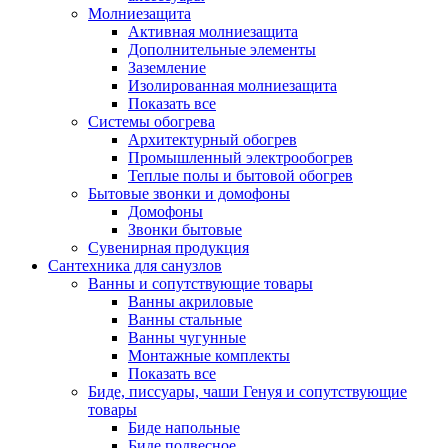
Молниезащита
Активная молниезащита
Дополнительные элементы
Заземление
Изолированная молниезащита
Показать все
Системы обогрева
Архитектурный обогрев
Промышленный электрообогрев
Теплые полы и бытовой обогрев
Бытовые звонки и домофоны
Домофоны
Звонки бытовые
Сувенирная продукция
Сантехника для санузлов
Ванны и сопутствующие товары
Ванны акриловые
Ванны стальные
Ванны чугунные
Монтажные комплекты
Показать все
Биде, писсуары, чаши Генуя и сопутствующие
товары
Биде напольные
Биде подвесное