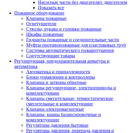
Насосные части без двигателя/с двигателем
Показать все
Пожарное оборудование
Клапаны пожарные
Огнетушители
Стволы, рукава и головки пожарные
Шкафы пожарные
Гидранты пожарные и соединительные части
Муфты противопожарные для пластиковых труб
Системы автоматического пожаротушения
Сопутствующие товары
Регулирующая, предохранительная арматура и
автоматика
Автоматика и принадлежности
Блоки управления и контроллеры
Клапаны и затворы обратные
Клапаны регулирующие, электроприводы и
комплектующие
Клапаны смесительные, термостатические
смесительные и комплектующие
Клапаны электромагнитные
Клапаны, краны балансировочные и
комплектующие
Регуляторы давления бытовые
Регуляторы давления, перепада давления и