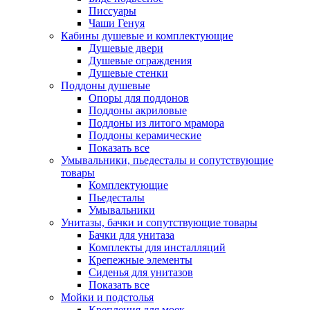
Писсуары
Чаши Генуя
Кабины душевые и комплектующие
Душевые двери
Душевые ограждения
Душевые стенки
Поддоны душевые
Опоры для поддонов
Поддоны акриловые
Поддоны из литого мрамора
Поддоны керамические
Показать все
Умывальники, пьедесталы и сопутствующие
товары
Комплектующие
Пьедесталы
Умывальники
Унитазы, бачки и сопутствующие товары
Бачки для унитаза
Комплекты для инсталляций
Крепежные элементы
Сиденья для унитазов
Показать все
Мойки и подстолья
Крепления для моек