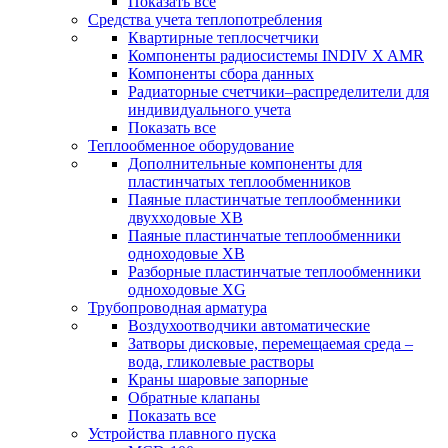
Показать все
Средства учета теплопотребления
Квартирные теплосчетчики
Компоненты радиосистемы INDIV X AMR
Компоненты сбора данных
Радиаторные счетчики–распределители для
индивидуального учета
Показать все
Теплообменное оборудование
Дополнительные компоненты для
пластинчатых теплообменников
Паяные пластинчатые теплообменники
двухходовые XB
Паяные пластинчатые теплообменники
одноходовые ХВ
Разборные пластинчатые теплообменники
одноходовые ХG
Трубопроводная арматура
Воздухоотводчики автоматические
Затворы дисковые, перемещаемая среда –
вода, гликолевые растворы
Краны шаровые запорные
Обратные клапаны
Показать все
Устройства плавного пуска