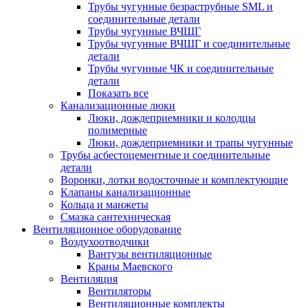
Трубы чугунные безраструбные SML и
соединительные детали
Трубы чугунные ВЧШГ
Трубы чугунные ВЧШГ и соединительные
детали
Трубы чугунные ЧК и соединительные
детали
Показать все
Канализационные люки
Люки, дождеприемники и колодцы
полимерные
Люки, дождеприемники и трапы чугунные
Трубы асбестоцементные и соединительные
детали
Воронки, лотки водосточные и комплектующие
Клапаны канализационные
Кольца и манжеты
Смазка сантехническая
Вентиляционное оборудование
Воздухоотводчики
Вантузы вентиляционные
Краны Маевского
Вентиляция
Вентиляторы
Вентиляционные комплекты