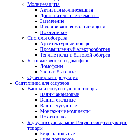
Молниезащита
Активная молниезащита
Дополнительные элементы
Заземление
Изолированная молниезащита
Показать все
Системы обогрева
Архитектурный обогрев
Промышленный электрообогрев
Теплые полы и бытовой обогрев
Бытовые звонки и домофоны
Домофоны
Звонки бытовые
Сувенирная продукция
Сантехника для санузлов
Ванны и сопутствующие товары
Ванны акриловые
Ванны стальные
Ванны чугунные
Монтажные комплекты
Показать все
Биде, писсуары, чаши Генуя и сопутствующие
товары
Биде напольные
Биде подвесное