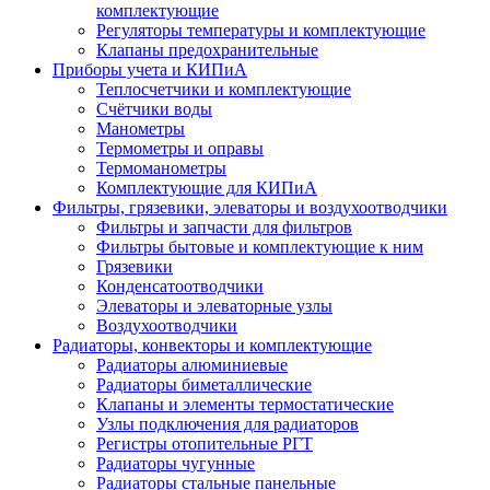
комплектующие
Регуляторы температуры и комплектующие
Клапаны предохранительные
Приборы учета и КИПиА
Теплосчетчики и комплектующие
Счётчики воды
Манометры
Термометры и оправы
Термоманометры
Комплектующие для КИПиА
Фильтры, грязевики, элеваторы и воздухоотводчики
Фильтры и запчасти для фильтров
Фильтры бытовые и комплектующие к ним
Грязевики
Конденсатоотводчики
Элеваторы и элеваторные узлы
Воздухоотводчики
Радиаторы, конвекторы и комплектующие
Радиаторы алюминиевые
Радиаторы биметаллические
Клапаны и элементы термостатические
Узлы подключения для радиаторов
Регистры отопительные РГТ
Радиаторы чугунные
Радиаторы стальные панельные