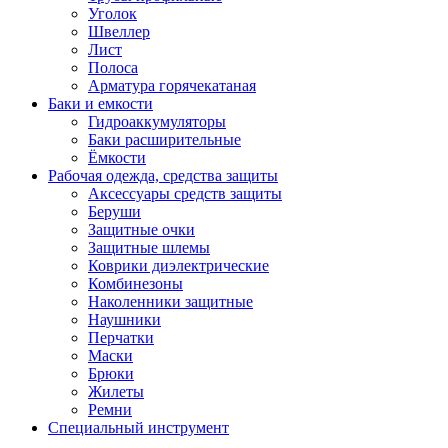
Уголок
Швеллер
Лист
Полоса
Арматура горячекатаная
Баки и емкости
Гидроаккумуляторы
Баки расширительные
Ёмкости
Рабочая одежда, средства защиты
Аксессуары средств защиты
Беруши
Защитные очки
Защитные шлемы
Коврики диэлектрические
Комбинезоны
Наколенники защитные
Наушники
Перчатки
Маски
Брюки
Жилеты
Ремни
Специальный инструмент