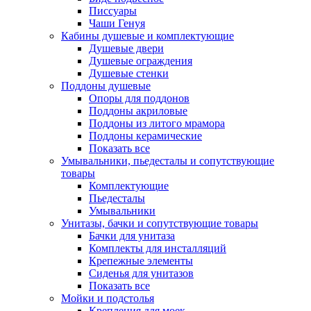
Писсуары
Чаши Генуя
Кабины душевые и комплектующие
Душевые двери
Душевые ограждения
Душевые стенки
Поддоны душевые
Опоры для поддонов
Поддоны акриловые
Поддоны из литого мрамора
Поддоны керамические
Показать все
Умывальники, пьедесталы и сопутствующие
товары
Комплектующие
Пьедесталы
Умывальники
Унитазы, бачки и сопутствующие товары
Бачки для унитаза
Комплекты для инсталляций
Крепежные элементы
Сиденья для унитазов
Показать все
Мойки и подстолья
Крепления для моек