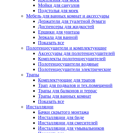
Мойки для санузлов
Подстолья для моек
Мебель для ванных комнат и аксессуары
Держатели для туалетной бумаги
Диспенсеры для жидкостей
Ершики для унитаза
Зеркала для ванной
Показать все
Полотенцесушители и комплектующие
Аксессуары для полотенцесушителей
Комплекты полотенцесушителей
Полотенцесушители водяные
Полотенцесушители электрические
Трапы
Комплектующие для трапов
Трап для подвалов и тех.помещений
Трапы для балконов и террас
Трапы для ванных комнат
Показать все
Инсталляции
Бачки скрытого монтажа
Инсталляции для биде
Инсталляции для смесителей
Инсталляции для умывальников