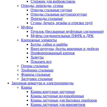
Стержни для вибровставок
Отводы, переходы, сгоны
Отводы стальные гнутые
Отводы стальные крутоизогнутые
Переходы стальные
Сгоны, бочата, резьбы и отрезки труб
Муфты
Грувлок (бессварные муфтовые соединения)
Муфты соединительные ПФРК и ДРК
Крепежные элементы
Болты, гайки и шайбы
Винт-шурупы, болты анкерные и дюбели
Перфорированный крепеж
Хомуты
Показать все
Опоры стальные
Тройники стальные
Фланцы стальные
Заглушки стальные
Запорная арматура и электроприводы
Краны
Краны конусные латунные
Краны латунные водоразборные
Краны латунные для бытовых приборов
Краны латунные для манометров