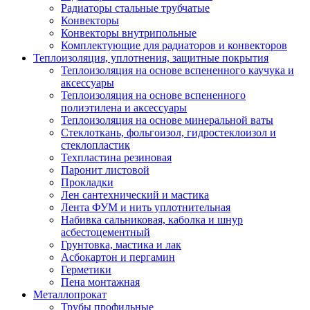
Радиаторы стальные трубчатые
Конвекторы
Конвекторы внутрипольные
Комплектующие для радиаторов и конвекторов
Теплоизоляция, уплотнения, защитные покрытия
Теплоизоляция на основе вспененного каучука и
аксессуары
Теплоизоляция на основе вспененного
полиэтилена и аксессуары
Теплоизоляция на основе минеральной ваты
Стеклоткань, фольгоизол, гидростеклоизол и
стеклопластик
Техпластина резиновая
Паронит листовой
Прокладки
Лен сантехнический и мастика
Лента ФУМ и нить уплотнительная
Набивка сальниковая, каболка и шнур
асбестоцементный
Грунтовка, мастика и лак
Асбокартон и пергамин
Герметики
Пена монтажная
Металлопрокат
Трубы профильные