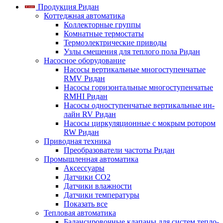
Продукция Ридан
Коттеджная автоматика
Коллекторные группы
Комнатные термостаты
Термоэлектрические приводы
Узлы смешения для теплого пола Ридан
Насосное оборудование
Насосы вертикальные многоступенчатые
RMV Ридан
Насосы горизонтальные многоступенчатые
RMHI Ридан
Насосы одноступенчатые вертикальные ин-
лайн RV Ридан
Насосы циркуляционные с мокрым ротором
RW Ридан
Приводная техника
Преобразователи частоты Ридан
Промышленная автоматика
Аксессуары
Датчики CO2
Датчики влажности
Датчики температуры
Показать все
Тепловая автоматика
Балансировочные клапаны для систем тепло-