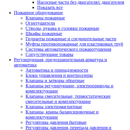
Насосные части без двигателя/с двигателем
Показать все
Пожарное оборудование
Клапаны пожарные
Огнетушители
Стволы, рукава и головки пожарные
Шкафы пожарные
Гидранты пожарные и соединительные части
Муфты противопожарные для пластиковых труб
Системы автоматического пожаротушения
Сопутствующие товары
Регулирующая, предохранительная арматура и
автоматика
Автоматика и принадлежности
Блоки управления и контроллеры
Клапаны и затворы обратные
Клапаны регулирующие, электроприводы и
комплектующие
Клапаны смесительные, термостатические
смесительные и комплектующие
Клапаны электромагнитные
Клапаны, краны балансировочные и
комплектующие
Регуляторы давления бытовые
Регуляторы давления, перепада давления и