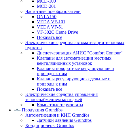
MCD-100
MCD-201
Частотные преобразователи
ONI A150
VEDA VF-101
VEDA VF-51
VF-302C Crane Drive
Показать все
Электрические средства автоматизации тепловых
пунктов
Диспетчеризация АИИС "Comfort Contour"
Клапаны для автоматизации местных
вентиляционных установок
Клапаны поворотные регулирующие и
приводы к ним
Клапаны регулирующие седельные и
приводы к ним
Показать все
Электрические средства управления
теплоснабжением коттеджей
Комнатные термостаты
Продукция Grundfos
Автоматизация и КИП Grundfos
Датчики давления Grundfos
Кондиционеры Grundfos