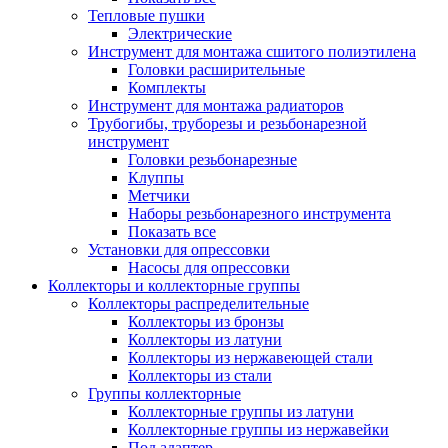
Тепловые пушки
Электрические
Инструмент для монтажа сшитого полиэтилена
Головки расширительные
Комплекты
Инструмент для монтажа радиаторов
Трубогибы, труборезы и резьбонарезной
инструмент
Головки резьбонарезные
Клуппы
Метчики
Наборы резьбонарезного инструмента
Показать все
Установки для опрессовки
Насосы для опрессовки
Коллекторы и коллекторные группы
Коллекторы распределительные
Коллекторы из бронзы
Коллекторы из латуни
Коллекторы из нержавеющей стали
Коллекторы из стали
Группы коллекторные
Коллекторные группы из латуни
Коллекторные группы из нержавейки
Под адаптер