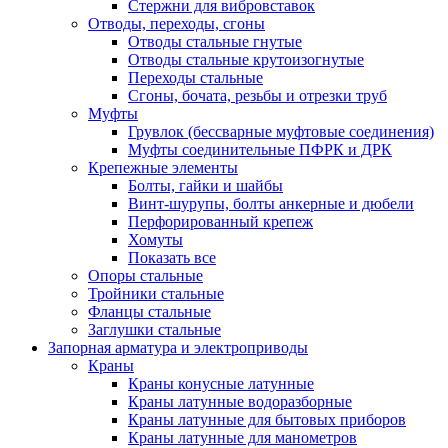
Стержни для вибровставок
Отводы, переходы, сгоны
Отводы стальные гнутые
Отводы стальные крутоизогнутые
Переходы стальные
Сгоны, бочата, резьбы и отрезки труб
Муфты
Грувлок (бессварные муфтовые соединения)
Муфты соединительные ПФРК и ДРК
Крепежные элементы
Болты, гайки и шайбы
Винт-шурупы, болты анкерные и дюбели
Перфорированный крепеж
Хомуты
Показать все
Опоры стальные
Тройники стальные
Фланцы стальные
Заглушки стальные
Запорная арматура и электроприводы
Краны
Краны конусные латунные
Краны латунные водоразборные
Краны латунные для бытовых приборов
Краны латунные для манометров