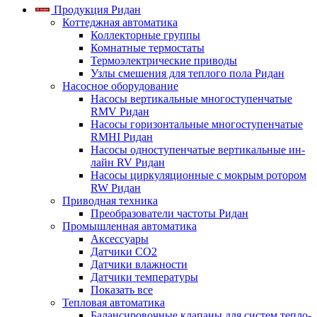
Продукция Ридан
Коттеджная автоматика
Коллекторные группы
Комнатные термостаты
Термоэлектрические приводы
Узлы смешения для теплого пола Ридан
Насосное оборудование
Насосы вертикальные многоступенчатые
RMV Ридан
Насосы горизонтальные многоступенчатые
RMHI Ридан
Насосы одноступенчатые вертикальные ин-
лайн RV Ридан
Насосы циркуляционные с мокрым ротором
RW Ридан
Приводная техника
Преобразователи частоты Ридан
Промышленная автоматика
Аксессуары
Датчики CO2
Датчики влажности
Датчики температуры
Показать все
Тепловая автоматика
Балансировочные клапаны для систем тепло-