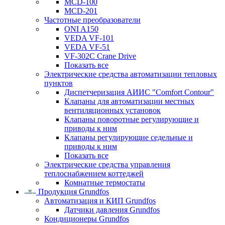
MCD-100
MCD-201
Частотные преобразователи
ONI A150
VEDA VF-101
VEDA VF-51
VF-302C Crane Drive
Показать все
Электрические средства автоматизации тепловых
пунктов
Диспетчеризация АИИС "Comfort Contour"
Клапаны для автоматизации местных
вентиляционных установок
Клапаны поворотные регулирующие и
приводы к ним
Клапаны регулирующие седельные и
приводы к ним
Показать все
Электрические средства управления
теплоснабжением коттеджей
Комнатные термостаты
Продукция Grundfos
Автоматизация и КИП Grundfos
Датчики давления Grundfos
Кондиционеры Grundfos