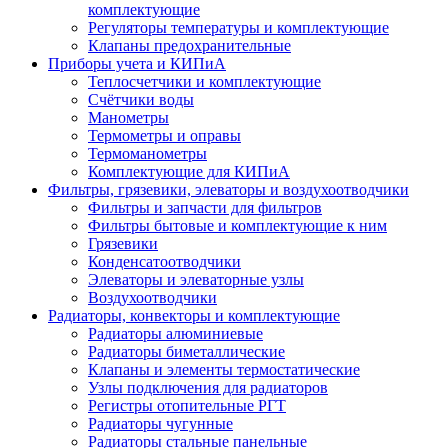
комплектующие
Регуляторы температуры и комплектующие
Клапаны предохранительные
Приборы учета и КИПиА
Теплосчетчики и комплектующие
Счётчики воды
Манометры
Термометры и оправы
Термоманометры
Комплектующие для КИПиА
Фильтры, грязевики, элеваторы и воздухоотводчики
Фильтры и запчасти для фильтров
Фильтры бытовые и комплектующие к ним
Грязевики
Конденсатоотводчики
Элеваторы и элеваторные узлы
Воздухоотводчики
Радиаторы, конвекторы и комплектующие
Радиаторы алюминиевые
Радиаторы биметаллические
Клапаны и элементы термостатические
Узлы подключения для радиаторов
Регистры отопительные РГТ
Радиаторы чугунные
Радиаторы стальные панельные