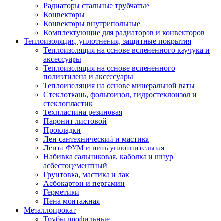
Радиаторы стальные трубчатые
Конвекторы
Конвекторы внутрипольные
Комплектующие для радиаторов и конвекторов
Теплоизоляция, уплотнения, защитные покрытия
Теплоизоляция на основе вспененного каучука и
аксессуары
Теплоизоляция на основе вспененного
полиэтилена и аксессуары
Теплоизоляция на основе минеральной ваты
Стеклоткань, фольгоизол, гидростеклоизол и
стеклопластик
Техпластина резиновая
Паронит листовой
Прокладки
Лен сантехнический и мастика
Лента ФУМ и нить уплотнительная
Набивка сальниковая, каболка и шнур
асбестоцементный
Грунтовка, мастика и лак
Асбокартон и пергамин
Герметики
Пена монтажная
Металлопрокат
Трубы профильные