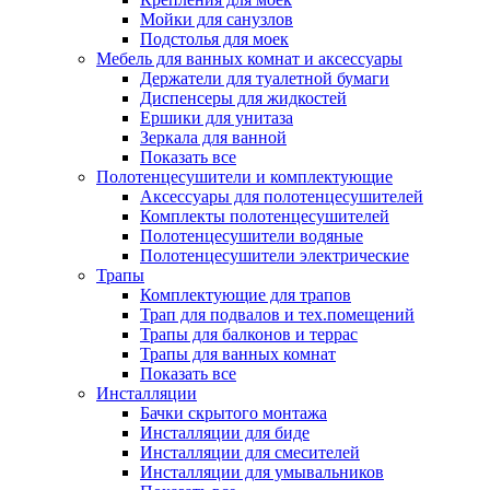
Мойки для санузлов
Подстолья для моек
Мебель для ванных комнат и аксессуары
Держатели для туалетной бумаги
Диспенсеры для жидкостей
Ершики для унитаза
Зеркала для ванной
Показать все
Полотенцесушители и комплектующие
Аксессуары для полотенцесушителей
Комплекты полотенцесушителей
Полотенцесушители водяные
Полотенцесушители электрические
Трапы
Комплектующие для трапов
Трап для подвалов и тех.помещений
Трапы для балконов и террас
Трапы для ванных комнат
Показать все
Инсталляции
Бачки скрытого монтажа
Инсталляции для биде
Инсталляции для смесителей
Инсталляции для умывальников