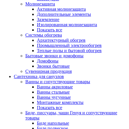
Молниезащита
Активная молниезащита
Дополнительные элементы
Заземление
Изолированная молниезащита
Показать все
Системы обогрева
Архитектурный обогрев
Промышленный электрообогрев
Теплые полы и бытовой обогрев
Бытовые звонки и домофоны
Домофоны
Звонки бытовые
Сувенирная продукция
Сантехника для санузлов
Ванны и сопутствующие товары
Ванны акриловые
Ванны стальные
Ванны чугунные
Монтажные комплекты
Показать все
Биде, писсуары, чаши Генуя и сопутствующие
товары
Биде напольные
Биде подвесное