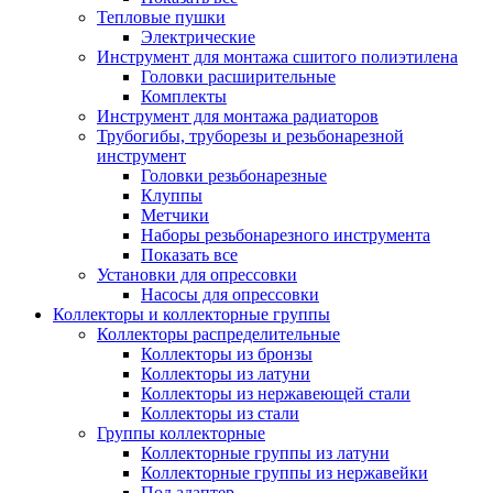
Тепловые пушки
Электрические
Инструмент для монтажа сшитого полиэтилена
Головки расширительные
Комплекты
Инструмент для монтажа радиаторов
Трубогибы, труборезы и резьбонарезной
инструмент
Головки резьбонарезные
Клуппы
Метчики
Наборы резьбонарезного инструмента
Показать все
Установки для опрессовки
Насосы для опрессовки
Коллекторы и коллекторные группы
Коллекторы распределительные
Коллекторы из бронзы
Коллекторы из латуни
Коллекторы из нержавеющей стали
Коллекторы из стали
Группы коллекторные
Коллекторные группы из латуни
Коллекторные группы из нержавейки
Под адаптер