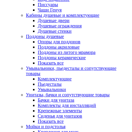
Писсуары
Чаши Генуя
Кабины душевые и комплектующие
Душевые двери
Душевые ограждения
Душевые стенки
Поддоны душевые
Опоры для поддонов
Поддоны акриловые
Поддоны из литого мрамора
Поддоны керамические
Показать все
Умывальники, пьедесталы и сопутствующие
товары
Комплектующие
Пьедесталы
Умывальники
Унитазы, бачки и сопутствующие товары
Бачки для унитаза
Комплекты для инсталляций
Крепежные элементы
Сиденья для унитазов
Показать все
Мойки и подстолья
Крепления для моек