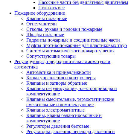
Насосные части без двигателя/с двигателем
Показать все
Пожарное оборудование
Клапаны пожарные
Огнетушители
Стволы, рукава и головки пожарные
Шкафы пожарные
Гидранты пожарные и соединительные части
Муфты противопожарные для пластиковых труб
Системы автоматического пожаротушения
Сопутствующие товары
Регулирующая, предохранительная арматура и
автоматика
Автоматика и принадлежности
Блоки управления и контроллеры
Клапаны и затворы обратные
Клапаны регулирующие, электроприводы и
комплектующие
Клапаны смесительные, термостатические
смесительные и комплектующие
Клапаны электромагнитные
Клапаны, краны балансировочные и
комплектующие
Регуляторы давления бытовые
Регуляторы давления, перепада давления и