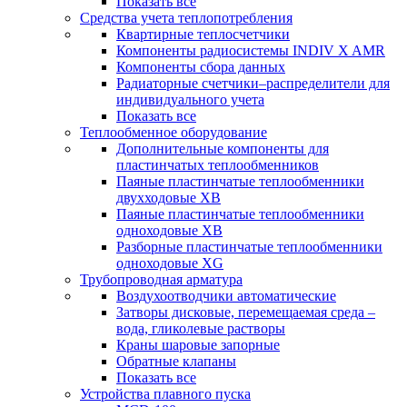
Показать все
Средства учета теплопотребления
Квартирные теплосчетчики
Компоненты радиосистемы INDIV X AMR
Компоненты сбора данных
Радиаторные счетчики–распределители для
индивидуального учета
Показать все
Теплообменное оборудование
Дополнительные компоненты для
пластинчатых теплообменников
Паяные пластинчатые теплообменники
двухходовые XB
Паяные пластинчатые теплообменники
одноходовые ХВ
Разборные пластинчатые теплообменники
одноходовые ХG
Трубопроводная арматура
Воздухоотводчики автоматические
Затворы дисковые, перемещаемая среда –
вода, гликолевые растворы
Краны шаровые запорные
Обратные клапаны
Показать все
Устройства плавного пуска