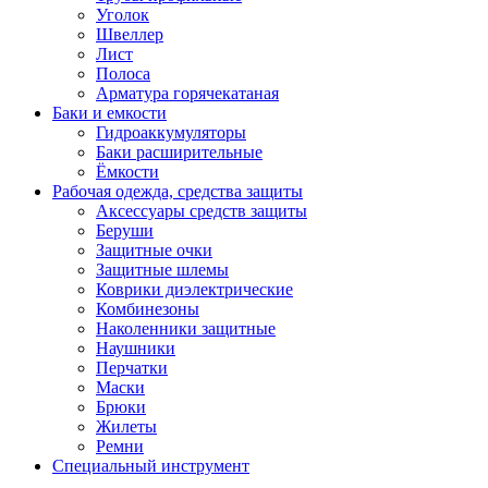
Уголок
Швеллер
Лист
Полоса
Арматура горячекатаная
Баки и емкости
Гидроаккумуляторы
Баки расширительные
Ёмкости
Рабочая одежда, средства защиты
Аксессуары средств защиты
Беруши
Защитные очки
Защитные шлемы
Коврики диэлектрические
Комбинезоны
Наколенники защитные
Наушники
Перчатки
Маски
Брюки
Жилеты
Ремни
Специальный инструмент