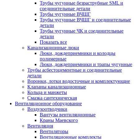
Трубы чугунные безраструбные SML и
соединительные детали
Трубы чугунные ВЧШГ
Трубы чугунные ВЧШГ и соединительные
детали
Трубы чугунные ЧК и соединительные
детали
Показать все
Канализационные люки
Люки, дождеприемники и колодцы
полимерные
Люки, дождеприемники и трапы чугунные
Трубы асбестоцементные и соединительные
детали
Воронки, лотки водосточные и комплектующие
Клапаны канализационные
Кольца и манжеты
Смазка сантехническая
Вентиляционное оборудование
Воздухоотводчики
Вантузы вентиляционные
Краны Маевского
Вентиляция
Вентиляторы
Вентиляционные комплекты