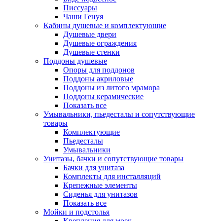
Писсуары
Чаши Генуя
Кабины душевые и комплектующие
Душевые двери
Душевые ограждения
Душевые стенки
Поддоны душевые
Опоры для поддонов
Поддоны акриловые
Поддоны из литого мрамора
Поддоны керамические
Показать все
Умывальники, пьедесталы и сопутствующие
товары
Комплектующие
Пьедесталы
Умывальники
Унитазы, бачки и сопутствующие товары
Бачки для унитаза
Комплекты для инсталляций
Крепежные элементы
Сиденья для унитазов
Показать все
Мойки и подстолья
Крепления для моек