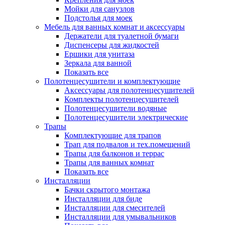
Мойки для санузлов
Подстолья для моек
Мебель для ванных комнат и аксессуары
Держатели для туалетной бумаги
Диспенсеры для жидкостей
Ершики для унитаза
Зеркала для ванной
Показать все
Полотенцесушители и комплектующие
Аксессуары для полотенцесушителей
Комплекты полотенцесушителей
Полотенцесушители водяные
Полотенцесушители электрические
Трапы
Комплектующие для трапов
Трап для подвалов и тех.помещений
Трапы для балконов и террас
Трапы для ванных комнат
Показать все
Инсталляции
Бачки скрытого монтажа
Инсталляции для биде
Инсталляции для смесителей
Инсталляции для умывальников