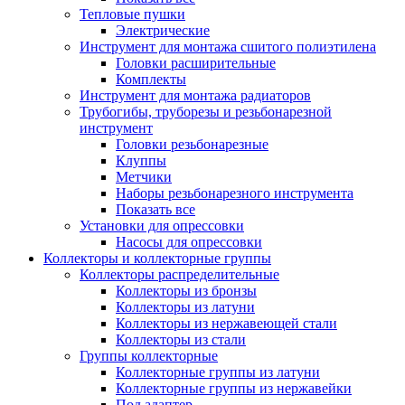
Тепловые пушки
Электрические
Инструмент для монтажа сшитого полиэтилена
Головки расширительные
Комплекты
Инструмент для монтажа радиаторов
Трубогибы, труборезы и резьбонарезной
инструмент
Головки резьбонарезные
Клуппы
Метчики
Наборы резьбонарезного инструмента
Показать все
Установки для опрессовки
Насосы для опрессовки
Коллекторы и коллекторные группы
Коллекторы распределительные
Коллекторы из бронзы
Коллекторы из латуни
Коллекторы из нержавеющей стали
Коллекторы из стали
Группы коллекторные
Коллекторные группы из латуни
Коллекторные группы из нержавейки
Под адаптер