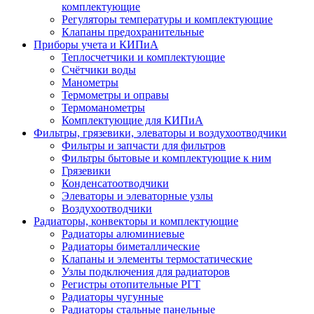
комплектующие
Регуляторы температуры и комплектующие
Клапаны предохранительные
Приборы учета и КИПиА
Теплосчетчики и комплектующие
Счётчики воды
Манометры
Термометры и оправы
Термоманометры
Комплектующие для КИПиА
Фильтры, грязевики, элеваторы и воздухоотводчики
Фильтры и запчасти для фильтров
Фильтры бытовые и комплектующие к ним
Грязевики
Конденсатоотводчики
Элеваторы и элеваторные узлы
Воздухоотводчики
Радиаторы, конвекторы и комплектующие
Радиаторы алюминиевые
Радиаторы биметаллические
Клапаны и элементы термостатические
Узлы подключения для радиаторов
Регистры отопительные РГТ
Радиаторы чугунные
Радиаторы стальные панельные