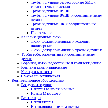
Трубы чугунные безраструбные SML и
соединительные детали
Трубы чугунные ВЧШГ
Трубы чугунные ВЧШГ и соединительные
детали
Трубы чугунные ЧК и соединительные
детали
Показать все
Канализационные люки
Люки, дождеприемники и колодцы
полимерные
Люки, дождеприемники и трапы чугунные
Трубы асбестоцементные и соединительные
детали
Воронки, лотки водосточные и комплектующие
Клапаны канализационные
Кольца и манжеты
Смазка сантехническая
Вентиляционное оборудование
Воздухоотводчики
Вантузы вентиляционные
Краны Маевского
Вентиляция
Вентиляторы
Вентиляционные комплекты