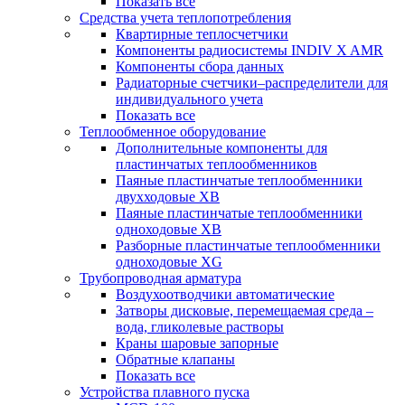
Показать все
Средства учета теплопотребления
Квартирные теплосчетчики
Компоненты радиосистемы INDIV X AMR
Компоненты сбора данных
Радиаторные счетчики–распределители для
индивидуального учета
Показать все
Теплообменное оборудование
Дополнительные компоненты для
пластинчатых теплообменников
Паяные пластинчатые теплообменники
двухходовые XB
Паяные пластинчатые теплообменники
одноходовые ХВ
Разборные пластинчатые теплообменники
одноходовые ХG
Трубопроводная арматура
Воздухоотводчики автоматические
Затворы дисковые, перемещаемая среда –
вода, гликолевые растворы
Краны шаровые запорные
Обратные клапаны
Показать все
Устройства плавного пуска