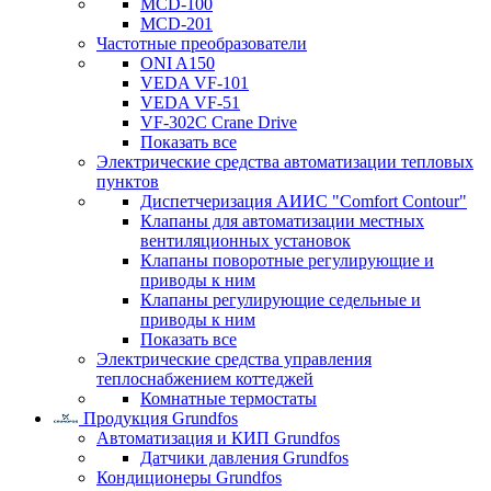
MCD-100
MCD-201
Частотные преобразователи
ONI A150
VEDA VF-101
VEDA VF-51
VF-302C Crane Drive
Показать все
Электрические средства автоматизации тепловых
пунктов
Диспетчеризация АИИС "Comfort Contour"
Клапаны для автоматизации местных
вентиляционных установок
Клапаны поворотные регулирующие и
приводы к ним
Клапаны регулирующие седельные и
приводы к ним
Показать все
Электрические средства управления
теплоснабжением коттеджей
Комнатные термостаты
Продукция Grundfos
Автоматизация и КИП Grundfos
Датчики давления Grundfos
Кондиционеры Grundfos