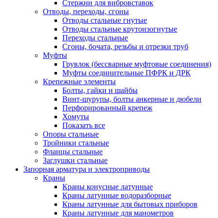
Стержни для вибровставок
Отводы, переходы, сгоны
Отводы стальные гнутые
Отводы стальные крутоизогнутые
Переходы стальные
Сгоны, бочата, резьбы и отрезки труб
Муфты
Грувлок (бессварные муфтовые соединения)
Муфты соединительные ПФРК и ДРК
Крепежные элементы
Болты, гайки и шайбы
Винт-шурупы, болты анкерные и дюбели
Перфорированный крепеж
Хомуты
Показать все
Опоры стальные
Тройники стальные
Фланцы стальные
Заглушки стальные
Запорная арматура и электроприводы
Краны
Краны конусные латунные
Краны латунные водоразборные
Краны латунные для бытовых приборов
Краны латунные для манометров