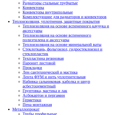
Радиаторы стальные трубчатые
Конвекторы
Конвекторы внутрипольные
Комплектующие для радиаторов и конвекторов
Теплоизоляция, уплотнения, защитные покрытия
Теплоизоляция на основе вспененного каучука и
аксессуары
Теплоизоляция на основе вспененного
полиэтилена и аксессуары
Теплоизоляция на основе минеральной ваты
Стеклоткань, фольгоизол, гидростеклоизол и
стеклопластик
Техпластина резиновая
Паронит листовой
Прокладки
Лен сантехнический и мастика
Лента ФУМ и нить уплотнительная
Набивка сальниковая, каболка и шнур
асбестоцементный
Грунтовка, мастика и лак
Асбокартон и пергамин
Герметики
Пена монтажная
Металлопрокат
Трубы профильные