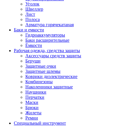
Уголок
Швеллер
Лист
Полоса
Арматура горячекатаная
Баки и емкости
Гидроаккумуляторы
Баки расширительные
Ёмкости
Рабочая одежда, средства защиты
Аксессуары средств защиты
Беруши
Защитные очки
Защитные шлемы
Коврики диэлектрические
Комбинезоны
Наколенники защитные
Наушники
Перчатки
Маски
Брюки
Жилеты
Ремни
Специальный инструмент