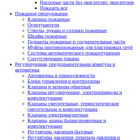
Насосные части без двигателя/с двигателем
Показать все
Пожарное оборудование
Клапаны пожарные
Огнетушители
Стволы, рукава и головки пожарные
Шкафы пожарные
Гидранты пожарные и соединительные части
Муфты противопожарные для пластиковых труб
Системы автоматического пожаротушения
Сопутствующие товары
Регулирующая, предохранительная арматура и
автоматика
Автоматика и принадлежности
Блоки управления и контроллеры
Клапаны и затворы обратные
Клапаны регулирующие, электроприводы и
комплектующие
Клапаны смесительные, термостатические
смесительные и комплектующие
Клапаны электромагнитные
Клапаны, краны балансировочные и
комплектующие
Регуляторы давления бытовые
Регуляторы давления, перепада давления и