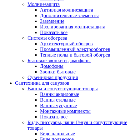
Молниезащита
Активная молниезащита
Дополнительные элементы
Заземление
Изолированная молниезащита
Показать все
Системы обогрева
Архитектурный обогрев
Промышленный электрообогрев
Теплые полы и бытовой обогрев
Бытовые звонки и домофоны
Домофоны
Звонки бытовые
Сувенирная продукция
Сантехника для санузлов
Ванны и сопутствующие товары
Ванны акриловые
Ванны стальные
Ванны чугунные
Монтажные комплекты
Показать все
Биде, писсуары, чаши Генуя и сопутствующие
товары
Биде напольные
Биде подвесное