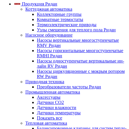
Продукция Ридан
Коттеджная автоматика
Коллекторные группы
Комнатные термостаты
Термоэлектрические приводы
Узлы смешения для теплого пола Ридан
Насосное оборудование
Насосы вертикальные многоступенчатые
RMV Ридан
Насосы горизонтальные многоступенчатые
RMHI Ридан
Насосы одноступенчатые вертикальные ин-
лайн RV Ридан
Насосы циркуляционные с мокрым ротором
RW Ридан
Приводная техника
Преобразователи частоты Ридан
Промышленная автоматика
Аксессуары
Датчики CO2
Датчики влажности
Датчики температуры
Показать все
Тепловая автоматика
Балансировочные клапаны для систем тепло-