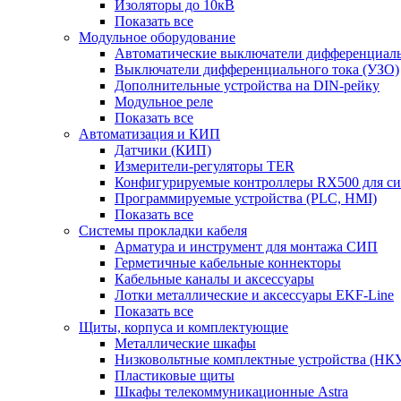
Изоляторы до 10кВ
Показать все
Модульное оборудование
Автоматические выключатели дифференциаль
Выключатели дифференциального тока (УЗО)
Дополнительные устройства на DIN-рейку
Модульное реле
Показать все
Автоматизация и КИП
Датчики (КИП)
Измерители-регуляторы TER
Конфигурируемые контроллеры RX500 для с
Программируемые устройства (PLC, HMI)
Показать все
Системы прокладки кабеля
Арматура и инструмент для монтажа СИП
Герметичные кабельные коннекторы
Кабельные каналы и аксессуары
Лотки металлические и аксессуары EKF-Line
Показать все
Щиты, корпуса и комплектующие
Металлические шкафы
Низковольтные комплектные устройства (НК
Пластиковые щиты
Шкафы телекоммуникационные Astra