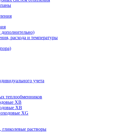
апаны
пления
вия
я дополнительно)
ния, расхода и температуры
дпора)
ндивидуального учета
ых теплообменников
одовые XB
ходовые ХВ
ноходовые ХG
, гликолевые растворы