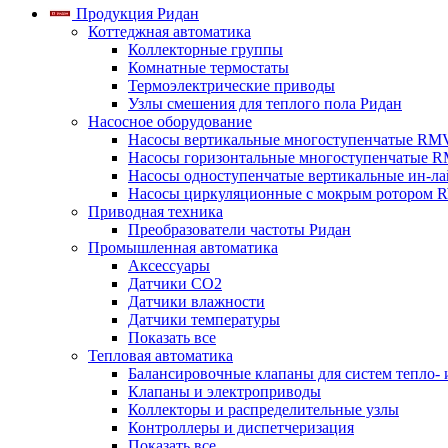
Продукция Ридан
Коттеджная автоматика
Коллекторные группы
Комнатные термостаты
Термоэлектрические приводы
Узлы смешения для теплого пола Ридан
Насосное оборудование
Насосы вертикальные многоступенчатые RM
Насосы горизонтальные многоступенчатые R
Насосы одноступенчатые вертикальные ин-л
Насосы циркуляционные с мокрым ротором 
Приводная техника
Преобразователи частоты Ридан
Промышленная автоматика
Аксессуары
Датчики CO2
Датчики влажности
Датчики температуры
Показать все
Тепловая автоматика
Балансировочные клапаны для систем тепло-
Клапаны и электроприводы
Коллекторы и распределительные узлы
Контроллеры и диспетчеризация
Показать все