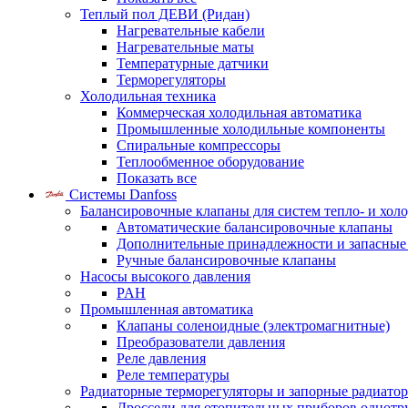
Теплый пол ДЕВИ (Ридан)
Нагревательные кабели
Нагревательные маты
Температурные датчики
Терморегуляторы
Холодильная техника
Коммерческая холодильная автоматика
Промышленные холодильные компоненты
Спиральные компрессоры
Теплообменное оборудование
Показать все
Системы Danfoss
Балансировочные клапаны для систем тепло- и хол
Автоматические балансировочные клапаны
Дополнительные принадлежности и запасные
Ручные балансировочные клапаны
Насосы высокого давления
PAH
Промышленная автоматика
Клапаны соленоидные (электромагнитные)
Преобразователи давления
Реле давления
Реле температуры
Радиаторные терморегуляторы и запорные радиато
Дроссели для отопительных приборов однотр