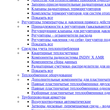
Запорно-присоединительные радиаторные кл
Клапаны радиаторных терморегуляторов
Комплекты терморегуляторов для систем ото
Показать все
Регуляторы температуры и давления прямого дейст
Принадлежности к регуляторам (заказываютс
Регулирующие клапаны для регуляторов давле
Регуляторы – ограничители расхода
Регуляторы давления «до себя» (регулятор по
Показать все
Средства учета теплопотребления
Квартирные теплосчетчики
Компоненты радиосистемы INDIV X AMR
Компоненты сбора данных
Радиаторные счетчики–распределители для и
Показать все
Теплообменное оборудование
Дополнительные компоненты для пластинчат
Паяные пластинчатые теплообменники двухх
Паяные пластинчатые теплообменники одно
Разборные пластинчатые теплообменники од
Трубопроводная арматура
Воздухоотводчики автоматические
Затворы дисковые, перемещаемая среда – вода