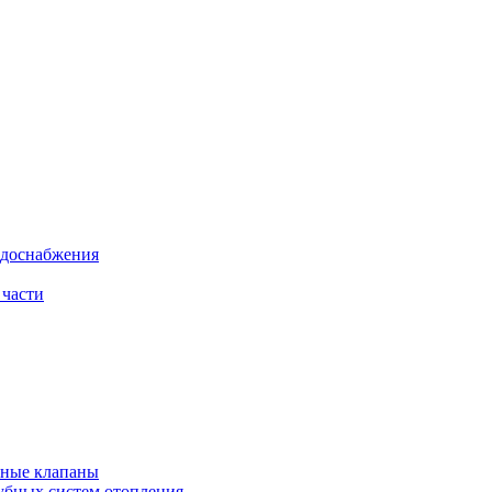
одоснабжения
 части
рные клапаны
убных систем отопления