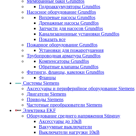
Мембранные баки Grundfos
Гидроаккумуляторы Grundfos
Насосное оборудование Grundfos
Вихревые насосы Grundfos
Дренажные насосы Grundfos
Запчасти для насосов Grundfos
Канализационные установки Grundfos
Показать все
Пожарное оборудование Grundfos
Установки для пожаротушения
Трубопроводная арматура Grundfos
Компенсаторы Grundfos
Обратные клапаны Grundfos
Фитинги, фланцы, камлоки Grundfos
Фланцы
Системы Siemens
Аксессуары и периферийное оборудование Siemens
Двигатели Siemens
Приводы Siemens
Частотные преобразователи Siemens
Электрика EKF
Оборудование среднего напряжения Stingray
Аксессуары до 10кВ
Вакуумные выключатели
Выключатели нагрузки 10кВ