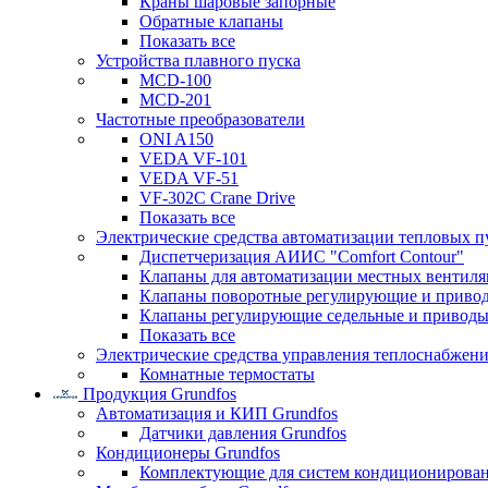
Краны шаровые запорные
Обратные клапаны
Показать все
Устройства плавного пуска
MCD-100
MCD-201
Частотные преобразователи
ONI A150
VEDA VF-101
VEDA VF-51
VF-302C Crane Drive
Показать все
Электрические средства автоматизации тепловых п
Диспетчеризация АИИС "Comfort Contour"
Клапаны для автоматизации местных вентил
Клапаны поворотные регулирующие и приво
Клапаны регулирующие седельные и приводы
Показать все
Электрические средства управления теплоснабжен
Комнатные термостаты
Продукция Grundfos
Автоматизация и КИП Grundfos
Датчики давления Grundfos
Кондиционеры Grundfos
Комплектующие для систем кондиционирова