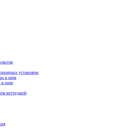
унктов
яционных установок
ды к ним
 к ним
ием коттеджей
ния