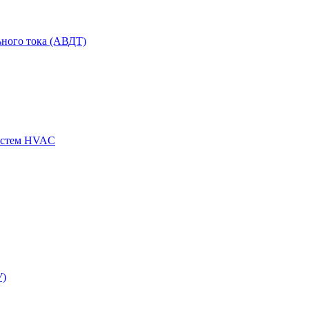
ного тока (АВДТ)
истем HVAC
У)