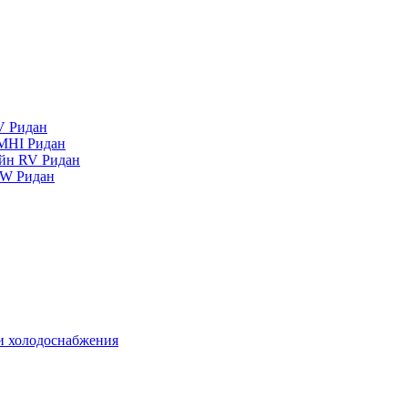
V Ридан
MHI Ридан
айн RV Ридан
RW Ридан
 и холодоснабжения