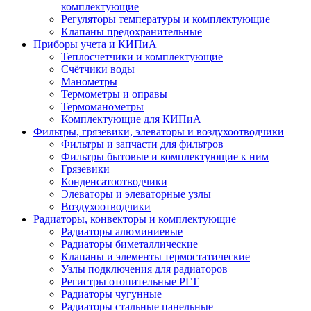
комплектующие
Регуляторы температуры и комплектующие
Клапаны предохранительные
Приборы учета и КИПиА
Теплосчетчики и комплектующие
Счётчики воды
Манометры
Термометры и оправы
Термоманометры
Комплектующие для КИПиА
Фильтры, грязевики, элеваторы и воздухоотводчики
Фильтры и запчасти для фильтров
Фильтры бытовые и комплектующие к ним
Грязевики
Конденсатоотводчики
Элеваторы и элеваторные узлы
Воздухоотводчики
Радиаторы, конвекторы и комплектующие
Радиаторы алюминиевые
Радиаторы биметаллические
Клапаны и элементы термостатические
Узлы подключения для радиаторов
Регистры отопительные РГТ
Радиаторы чугунные
Радиаторы стальные панельные