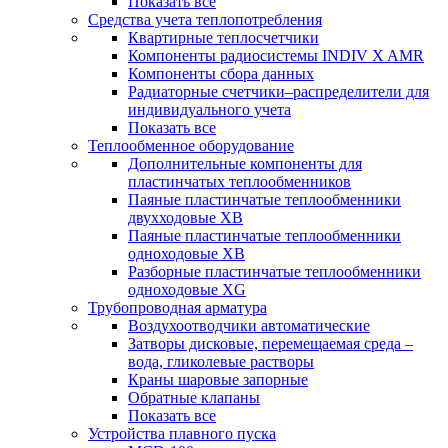
Показать все
Средства учета теплопотребления
Квартирные теплосчетчики
Компоненты радиосистемы INDIV X AMR
Компоненты сбора данных
Радиаторные счетчики–распределители для
индивидуального учета
Показать все
Теплообменное оборудование
Дополнительные компоненты для
пластинчатых теплообменников
Паяные пластинчатые теплообменники
двухходовые XB
Паяные пластинчатые теплообменники
одноходовые ХВ
Разборные пластинчатые теплообменники
одноходовые ХG
Трубопроводная арматура
Воздухоотводчики автоматические
Затворы дисковые, перемещаемая среда –
вода, гликолевые растворы
Краны шаровые запорные
Обратные клапаны
Показать все
Устройства плавного пуска