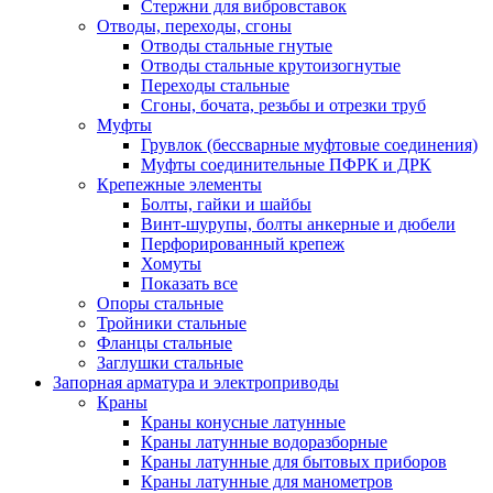
Стержни для вибровставок
Отводы, переходы, сгоны
Отводы стальные гнутые
Отводы стальные крутоизогнутые
Переходы стальные
Сгоны, бочата, резьбы и отрезки труб
Муфты
Грувлок (бессварные муфтовые соединения)
Муфты соединительные ПФРК и ДРК
Крепежные элементы
Болты, гайки и шайбы
Винт-шурупы, болты анкерные и дюбели
Перфорированный крепеж
Хомуты
Показать все
Опоры стальные
Тройники стальные
Фланцы стальные
Заглушки стальные
Запорная арматура и электроприводы
Краны
Краны конусные латунные
Краны латунные водоразборные
Краны латунные для бытовых приборов
Краны латунные для манометров