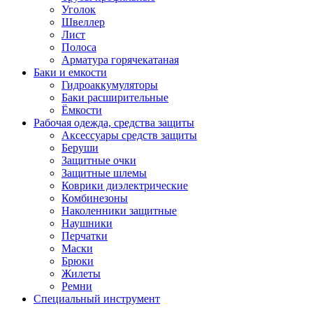
Уголок
Швеллер
Лист
Полоса
Арматура горячекатаная
Баки и емкости
Гидроаккумуляторы
Баки расширительные
Ёмкости
Рабочая одежда, средства защиты
Аксессуары средств защиты
Беруши
Защитные очки
Защитные шлемы
Коврики диэлектрические
Комбинезоны
Наколенники защитные
Наушники
Перчатки
Маски
Брюки
Жилеты
Ремни
Специальный инструмент