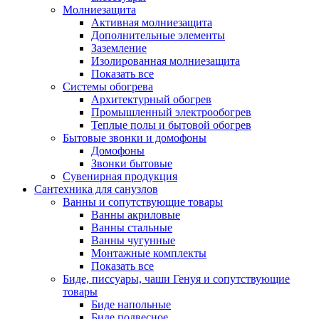
Молниезащита
Активная молниезащита
Дополнительные элементы
Заземление
Изолированная молниезащита
Показать все
Системы обогрева
Архитектурный обогрев
Промышленный электрообогрев
Теплые полы и бытовой обогрев
Бытовые звонки и домофоны
Домофоны
Звонки бытовые
Сувенирная продукция
Сантехника для санузлов
Ванны и сопутствующие товары
Ванны акриловые
Ванны стальные
Ванны чугунные
Монтажные комплекты
Показать все
Биде, писсуары, чаши Генуя и сопутствующие
товары
Биде напольные
Биде подвесное