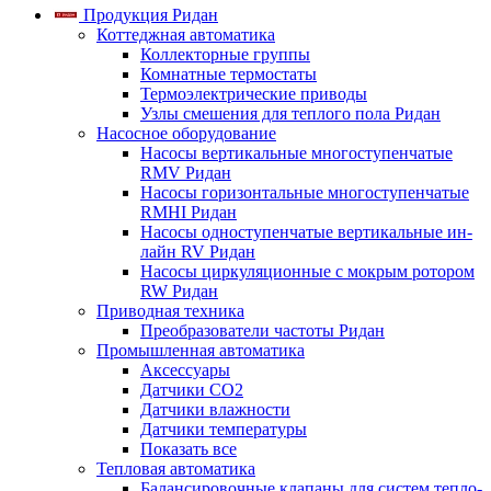
Продукция Ридан
Коттеджная автоматика
Коллекторные группы
Комнатные термостаты
Термоэлектрические приводы
Узлы смешения для теплого пола Ридан
Насосное оборудование
Насосы вертикальные многоступенчатые
RMV Ридан
Насосы горизонтальные многоступенчатые
RMHI Ридан
Насосы одноступенчатые вертикальные ин-
лайн RV Ридан
Насосы циркуляционные с мокрым ротором
RW Ридан
Приводная техника
Преобразователи частоты Ридан
Промышленная автоматика
Аксессуары
Датчики CO2
Датчики влажности
Датчики температуры
Показать все
Тепловая автоматика
Балансировочные клапаны для систем тепло-