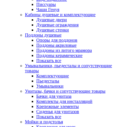
Писсуары
Чаши Генуя
Кабины душевые и комплектующие
Душевые двери
Душевые ограждения
Душевые стенки
Поддоны душевые
Опоры для поддонов
Поддоны акриловые
Поддоны из литого мрамора
Поддоны керамические
Показать все
Умывальники, пьедесталы и сопутствующие
товары
Комплектующие
Пьедесталы
Умывальники
Унитазы, бачки и сопутствующие товары
Бачки для унитаза
Комплекты для инсталляций
Крепежные элементы
Сиденья для унитазов
Показать все
Мойки и подстолья
Крепления для моек