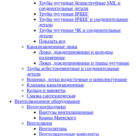
Трубы чугунные безраструбные SML и
соединительные детали
Трубы чугунные ВЧШГ
Трубы чугунные ВЧШГ и соединительные
детали
Трубы чугунные ЧК и соединительные
детали
Показать все
Канализационные люки
Люки, дождеприемники и колодцы
полимерные
Люки, дождеприемники и трапы чугунные
Трубы асбестоцементные и соединительные
детали
Воронки, лотки водосточные и комплектующие
Клапаны канализационные
Кольца и манжеты
Смазка сантехническая
Вентиляционное оборудование
Воздухоотводчики
Вантузы вентиляционные
Краны Маевского
Вентиляция
Вентиляторы
Вентиляционные комплекты