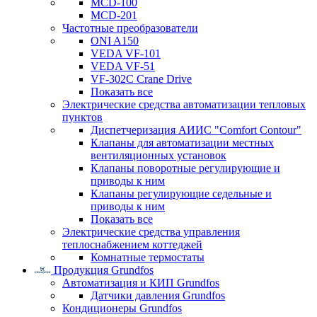
MCD-100
MCD-201
Частотные преобразователи
ONI A150
VEDA VF-101
VEDA VF-51
VF-302C Crane Drive
Показать все
Электрические средства автоматизации тепловых
пунктов
Диспетчеризация АИИС "Comfort Contour"
Клапаны для автоматизации местных
вентиляционных установок
Клапаны поворотные регулирующие и
приводы к ним
Клапаны регулирующие седельные и
приводы к ним
Показать все
Электрические средства управления
теплоснабжением коттеджей
Комнатные термостаты
Продукция Grundfos
Автоматизация и КИП Grundfos
Датчики давления Grundfos
Кондиционеры Grundfos