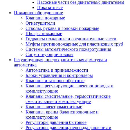
Насосные части без двигателя/с двигателем
Показать все
Пожарное оборудование
Клапаны пожарные
Огнетушители
Стволы, рукава и головки пожарные
Шкафы пожарные
Гидранты пожарные и соединительные части
Муфты противопожарные для пластиковых труб
Системы автоматического пожаротушения
Сопутствующие товары
Регулирующая, предохранительная арматура и
автоматика
Автоматика и принадлежности
Блоки управления и контроллеры
Клапаны и затворы обратные
Клапаны регулирующие, электроприводы и
комплектующие
Клапаны смесительные, термостатические
смесительные и комплектующие
Клапаны электромагнитные
Клапаны, краны балансировочные и
комплектующие
Регуляторы давления бытовые
Регуляторы давления, перепада давления и