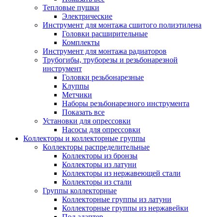
Тепловые пушки
Электрические
Инструмент для монтажа сшитого полиэтилена
Головки расширительные
Комплекты
Инструмент для монтажа радиаторов
Трубогибы, труборезы и резьбонарезной
инструмент
Головки резьбонарезные
Клуппы
Метчики
Наборы резьбонарезного инструмента
Показать все
Установки для опрессовки
Насосы для опрессовки
Коллекторы и коллекторные группы
Коллекторы распределительные
Коллекторы из бронзы
Коллекторы из латуни
Коллекторы из нержавеющей стали
Коллекторы из стали
Группы коллекторные
Коллекторные группы из латуни
Коллекторные группы из нержавейки
Под адаптер