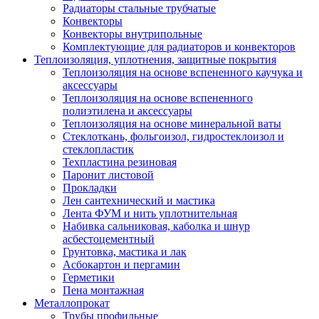
Радиаторы стальные трубчатые
Конвекторы
Конвекторы внутрипольные
Комплектующие для радиаторов и конвекторов
Теплоизоляция, уплотнения, защитные покрытия
Теплоизоляция на основе вспененного каучука и
аксессуары
Теплоизоляция на основе вспененного
полиэтилена и аксессуары
Теплоизоляция на основе минеральной ваты
Стеклоткань, фольгоизол, гидростеклоизол и
стеклопластик
Техпластина резиновая
Паронит листовой
Прокладки
Лен сантехнический и мастика
Лента ФУМ и нить уплотнительная
Набивка сальниковая, каболка и шнур
асбестоцементный
Грунтовка, мастика и лак
Асбокартон и пергамин
Герметики
Пена монтажная
Металлопрокат
Трубы профильные