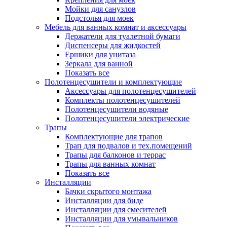
Мойки для санузлов
Подстолья для моек
Мебель для ванных комнат и аксессуары
Держатели для туалетной бумаги
Диспенсеры для жидкостей
Ершики для унитаза
Зеркала для ванной
Показать все
Полотенцесушители и комплектующие
Аксессуары для полотенцесушителей
Комплекты полотенцесушителей
Полотенцесушители водяные
Полотенцесушители электрические
Трапы
Комплектующие для трапов
Трап для подвалов и тех.помещений
Трапы для балконов и террас
Трапы для ванных комнат
Показать все
Инсталляции
Бачки скрытого монтажа
Инсталляции для биде
Инсталляции для смесителей
Инсталляции для умывальников