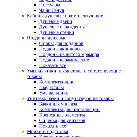
Писсуары
Чаши Генуя
Кабины душевые и комплектующие
Душевые двери
Душевые ограждения
Душевые стенки
Поддоны душевые
Опоры для поддонов
Поддоны акриловые
Поддоны из литого мрамора
Поддоны керамические
Показать все
Умывальники, пьедесталы и сопутствующие
товары
Комплектующие
Пьедесталы
Умывальники
Унитазы, бачки и сопутствующие товары
Бачки для унитаза
Комплекты для инсталляций
Крепежные элементы
Сиденья для унитазов
Показать все
Мойки и подстолья
Крепления для моек