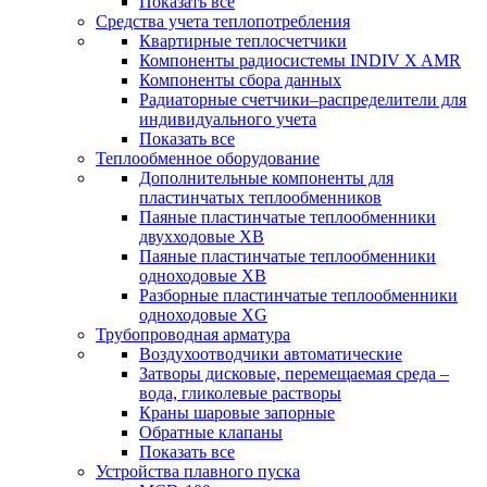
Показать все
Средства учета теплопотребления
Квартирные теплосчетчики
Компоненты радиосистемы INDIV X AMR
Компоненты сбора данных
Радиаторные счетчики–распределители для
индивидуального учета
Показать все
Теплообменное оборудование
Дополнительные компоненты для
пластинчатых теплообменников
Паяные пластинчатые теплообменники
двухходовые XB
Паяные пластинчатые теплообменники
одноходовые ХВ
Разборные пластинчатые теплообменники
одноходовые ХG
Трубопроводная арматура
Воздухоотводчики автоматические
Затворы дисковые, перемещаемая среда –
вода, гликолевые растворы
Краны шаровые запорные
Обратные клапаны
Показать все
Устройства плавного пуска