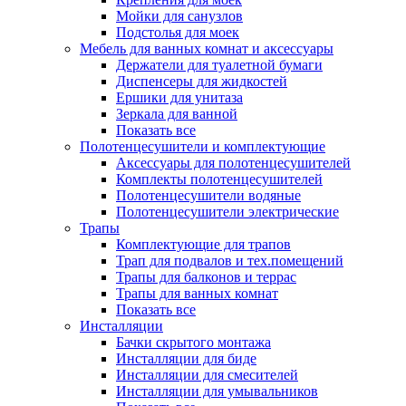
Мойки для санузлов
Подстолья для моек
Мебель для ванных комнат и аксессуары
Держатели для туалетной бумаги
Диспенсеры для жидкостей
Ершики для унитаза
Зеркала для ванной
Показать все
Полотенцесушители и комплектующие
Аксессуары для полотенцесушителей
Комплекты полотенцесушителей
Полотенцесушители водяные
Полотенцесушители электрические
Трапы
Комплектующие для трапов
Трап для подвалов и тех.помещений
Трапы для балконов и террас
Трапы для ванных комнат
Показать все
Инсталляции
Бачки скрытого монтажа
Инсталляции для биде
Инсталляции для смесителей
Инсталляции для умывальников