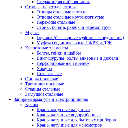
Стержни для вибровставок
Отводы, переходы, сгоны
Отводы стальные гнутые
Отводы стальные крутоизогнутые
Переходы стальные
Сгоны, бочата, резьбы и отрезки труб
Муфты
Грувлок (бессварные муфтовые соединения)
Муфты соединительные ПФРК и ДРК
Крепежные элементы
Болты, гайки и шайбы
Винт-шурупы, болты анкерные и дюбели
Перфорированный крепеж
Хомуты
Показать все
Опоры стальные
Тройники стальные
Фланцы стальные
Заглушки стальные
Запорная арматура и электроприводы
Краны
Краны конусные латунные
Краны латунные водоразборные
Краны латунные для бытовых приборов
Краны латунные для манометров