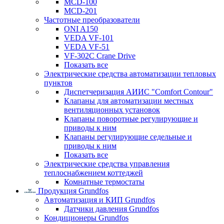
MCD-100
MCD-201
Частотные преобразователи
ONI A150
VEDA VF-101
VEDA VF-51
VF-302C Crane Drive
Показать все
Электрические средства автоматизации тепловых
пунктов
Диспетчеризация АИИС "Comfort Contour"
Клапаны для автоматизации местных
вентиляционных установок
Клапаны поворотные регулирующие и
приводы к ним
Клапаны регулирующие седельные и
приводы к ним
Показать все
Электрические средства управления
теплоснабжением коттеджей
Комнатные термостаты
Продукция Grundfos
Автоматизация и КИП Grundfos
Датчики давления Grundfos
Кондиционеры Grundfos