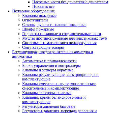
Насосные части без двигателя/с двигателем
Показать все
Пожарное оборудование
Клапаны пожарные
Огнетушители
Стволы, рукава и головки пожарные
Шкафы пожарные
Гидранты пожарные и соединительные части
Муфты противопожарные для пластиковых труб
Системы автоматического пожаротушения
Сопутствующие товары
Регулирующая, предохранительная арматура и
автоматика
Автоматика и принадлежности
Блоки управления и контроллеры
Клапаны и затворы обратные
Клапаны регулирующие, электроприводы и
комплектующие
Клапаны смесительные, термостатические
смесительные и комплектующие
Клапаны электромагнитные
Клапаны, краны балансировочные и
комплектующие
Регуляторы давления бытовые
Регуляторы давления, перепада давления и