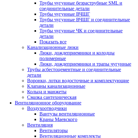
Трубы чугунные безраструбные SML и
соединительные детали
Трубы чугунные ВЧШГ
Трубы чугунные ВЧШГ и соединительные
детали
Трубы чугунные ЧК и соединительные
детали
Показать все
Канализационные люки
Люки, дождеприемники и колодцы
полимерные
Люки, дождеприемники и трапы чугунные
Трубы асбестоцементные и соединительные
детали
Воронки, лотки водосточные и комплектующие
Клапаны канализационные
Кольца и манжеты
Смазка сантехническая
Вентиляционное оборудование
Воздухоотводчики
Вантузы вентиляционные
Краны Маевского
Вентиляция
Вентиляторы
Вентиляционные комплекты