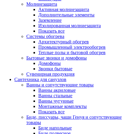
Молниезащита
Активная молниезащита
Дополнительные элементы
Заземление
Изолированная молниезащита
Показать все
Системы обогрева
Архитектурный обогрев
Промышленный электрообогрев
Теплые полы и бытовой обогрев
Бытовые звонки и домофоны
Домофоны
Звонки бытовые
Сувенирная продукция
Сантехника для санузлов
Ванны и сопутствующие товары
Ванны акриловые
Ванны стальные
Ванны чугунные
Монтажные комплекты
Показать все
Биде, писсуары, чаши Генуя и сопутствующие
товары
Биде напольные
Биде подвесное