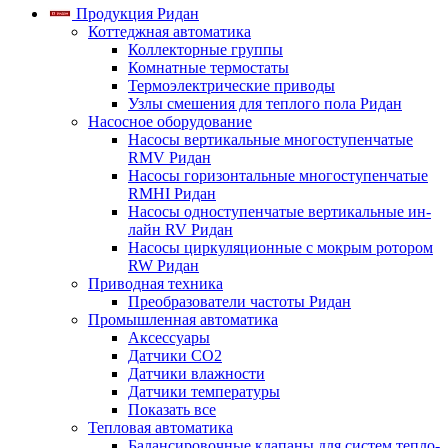
Продукция Ридан
Коттеджная автоматика
Коллекторные группы
Комнатные термостаты
Термоэлектрические приводы
Узлы смешения для теплого пола Ридан
Насосное оборудование
Насосы вертикальные многоступенчатые
RMV Ридан
Насосы горизонтальные многоступенчатые
RMHI Ридан
Насосы одноступенчатые вертикальные ин-
лайн RV Ридан
Насосы циркуляционные с мокрым ротором
RW Ридан
Приводная техника
Преобразователи частоты Ридан
Промышленная автоматика
Аксессуары
Датчики CO2
Датчики влажности
Датчики температуры
Показать все
Тепловая автоматика
Балансировочные клапаны для систем тепло-