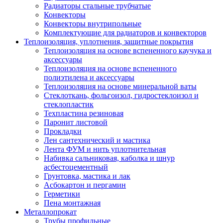
Радиаторы стальные трубчатые
Конвекторы
Конвекторы внутрипольные
Комплектующие для радиаторов и конвекторов
Теплоизоляция, уплотнения, защитные покрытия
Теплоизоляция на основе вспененного каучука и
аксессуары
Теплоизоляция на основе вспененного
полиэтилена и аксессуары
Теплоизоляция на основе минеральной ваты
Стеклоткань, фольгоизол, гидростеклоизол и
стеклопластик
Техпластина резиновая
Паронит листовой
Прокладки
Лен сантехнический и мастика
Лента ФУМ и нить уплотнительная
Набивка сальниковая, каболка и шнур
асбестоцементный
Грунтовка, мастика и лак
Асбокартон и пергамин
Герметики
Пена монтажная
Металлопрокат
Трубы профильные