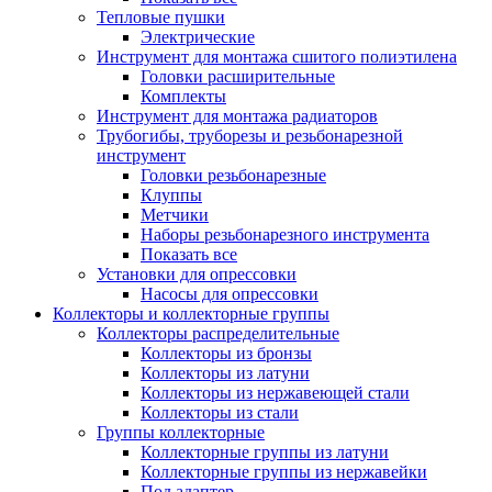
Тепловые пушки
Электрические
Инструмент для монтажа сшитого полиэтилена
Головки расширительные
Комплекты
Инструмент для монтажа радиаторов
Трубогибы, труборезы и резьбонарезной
инструмент
Головки резьбонарезные
Клуппы
Метчики
Наборы резьбонарезного инструмента
Показать все
Установки для опрессовки
Насосы для опрессовки
Коллекторы и коллекторные группы
Коллекторы распределительные
Коллекторы из бронзы
Коллекторы из латуни
Коллекторы из нержавеющей стали
Коллекторы из стали
Группы коллекторные
Коллекторные группы из латуни
Коллекторные группы из нержавейки
Под адаптер