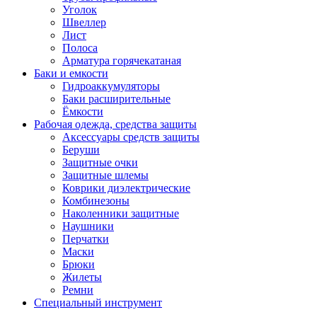
Уголок
Швеллер
Лист
Полоса
Арматура горячекатаная
Баки и емкости
Гидроаккумуляторы
Баки расширительные
Ёмкости
Рабочая одежда, средства защиты
Аксессуары средств защиты
Беруши
Защитные очки
Защитные шлемы
Коврики диэлектрические
Комбинезоны
Наколенники защитные
Наушники
Перчатки
Маски
Брюки
Жилеты
Ремни
Специальный инструмент