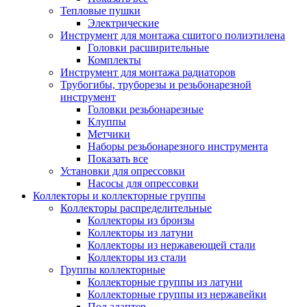
Тепловые пушки
Электрические
Инструмент для монтажа сшитого полиэтилена
Головки расширительные
Комплекты
Инструмент для монтажа радиаторов
Трубогибы, труборезы и резьбонарезной
инструмент
Головки резьбонарезные
Клуппы
Метчики
Наборы резьбонарезного инструмента
Показать все
Установки для опрессовки
Насосы для опрессовки
Коллекторы и коллекторные группы
Коллекторы распределительные
Коллекторы из бронзы
Коллекторы из латуни
Коллекторы из нержавеющей стали
Коллекторы из стали
Группы коллекторные
Коллекторные группы из латуни
Коллекторные группы из нержавейки
Под адаптер