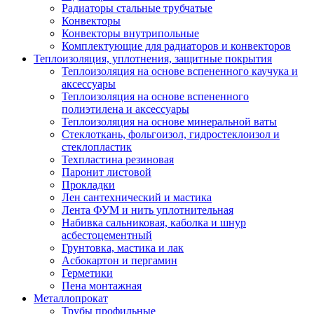
Радиаторы стальные трубчатые
Конвекторы
Конвекторы внутрипольные
Комплектующие для радиаторов и конвекторов
Теплоизоляция, уплотнения, защитные покрытия
Теплоизоляция на основе вспененного каучука и
аксессуары
Теплоизоляция на основе вспененного
полиэтилена и аксессуары
Теплоизоляция на основе минеральной ваты
Стеклоткань, фольгоизол, гидростеклоизол и
стеклопластик
Техпластина резиновая
Паронит листовой
Прокладки
Лен сантехнический и мастика
Лента ФУМ и нить уплотнительная
Набивка сальниковая, каболка и шнур
асбестоцементный
Грунтовка, мастика и лак
Асбокартон и пергамин
Герметики
Пена монтажная
Металлопрокат
Трубы профильные