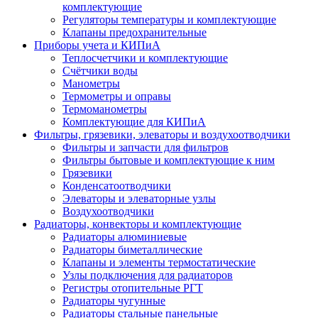
комплектующие
Регуляторы температуры и комплектующие
Клапаны предохранительные
Приборы учета и КИПиА
Теплосчетчики и комплектующие
Счётчики воды
Манометры
Термометры и оправы
Термоманометры
Комплектующие для КИПиА
Фильтры, грязевики, элеваторы и воздухоотводчики
Фильтры и запчасти для фильтров
Фильтры бытовые и комплектующие к ним
Грязевики
Конденсатоотводчики
Элеваторы и элеваторные узлы
Воздухоотводчики
Радиаторы, конвекторы и комплектующие
Радиаторы алюминиевые
Радиаторы биметаллические
Клапаны и элементы термостатические
Узлы подключения для радиаторов
Регистры отопительные РГТ
Радиаторы чугунные
Радиаторы стальные панельные