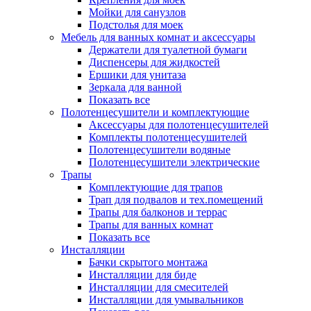
Мойки для санузлов
Подстолья для моек
Мебель для ванных комнат и аксессуары
Держатели для туалетной бумаги
Диспенсеры для жидкостей
Ершики для унитаза
Зеркала для ванной
Показать все
Полотенцесушители и комплектующие
Аксессуары для полотенцесушителей
Комплекты полотенцесушителей
Полотенцесушители водяные
Полотенцесушители электрические
Трапы
Комплектующие для трапов
Трап для подвалов и тех.помещений
Трапы для балконов и террас
Трапы для ванных комнат
Показать все
Инсталляции
Бачки скрытого монтажа
Инсталляции для биде
Инсталляции для смесителей
Инсталляции для умывальников