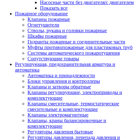
Насосные части без двигателя/с двигателем
Показать все
Пожарное оборудование
Клапаны пожарные
Огнетушители
Стволы, рукава и головки пожарные
Шкафы пожарные
Гидранты пожарные и соединительные части
Муфты противопожарные для пластиковых труб
Системы автоматического пожаротушения
Сопутствующие товары
Регулирующая, предохранительная арматура и
автоматика
Автоматика и принадлежности
Блоки управления и контроллеры
Клапаны и затворы обратные
Клапаны регулирующие, электроприводы и
комплектующие
Клапаны смесительные, термостатические
смесительные и комплектующие
Клапаны электромагнитные
Клапаны, краны балансировочные и
комплектующие
Регуляторы давления бытовые
Регуляторы давления, перепада давления и