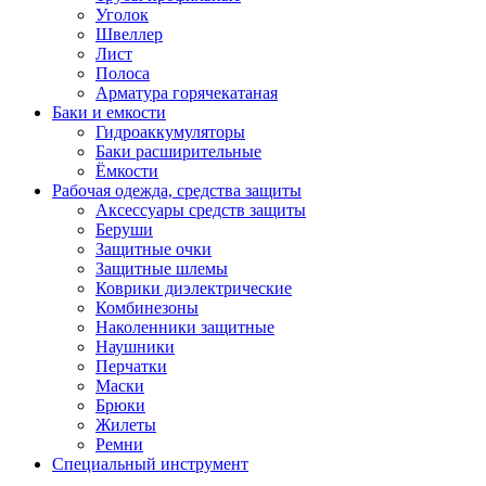
Уголок
Швеллер
Лист
Полоса
Арматура горячекатаная
Баки и емкости
Гидроаккумуляторы
Баки расширительные
Ёмкости
Рабочая одежда, средства защиты
Аксессуары средств защиты
Беруши
Защитные очки
Защитные шлемы
Коврики диэлектрические
Комбинезоны
Наколенники защитные
Наушники
Перчатки
Маски
Брюки
Жилеты
Ремни
Специальный инструмент