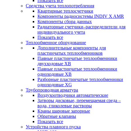
Показать все
Средства учета теплопотребления
Квартирные теплосчетчики
Компоненты радиосистемы INDIV X AMR
Компоненты сбора данных
Радиаторные счетчики–распределители для
индивидуального учета
Показать все
Теплообменное оборудование
Дополнительные компоненты для
пластинчатых теплообменников
Паяные пластинчатые теплообменники
двухходовые XB
Паяные пластинчатые теплообменники
одноходовые ХВ
Разборные пластинчатые теплообменники
одноходовые ХG
Трубопроводная арматура
Воздухоотводчики автоматические
Затворы дисковые, перемещаемая среда –
вода, гликолевые растворы
Краны шаровые запорные
Обратные клапаны
Показать все
Устройства плавного пуска