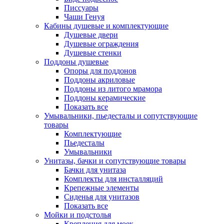
Писсуары
Чаши Генуя
Кабины душевые и комплектующие
Душевые двери
Душевые ограждения
Душевые стенки
Поддоны душевые
Опоры для поддонов
Поддоны акриловые
Поддоны из литого мрамора
Поддоны керамические
Показать все
Умывальники, пьедесталы и сопутствующие
товары
Комплектующие
Пьедесталы
Умывальники
Унитазы, бачки и сопутствующие товары
Бачки для унитаза
Комплекты для инсталляций
Крепежные элементы
Сиденья для унитазов
Показать все
Мойки и подстолья
Крепления для моек