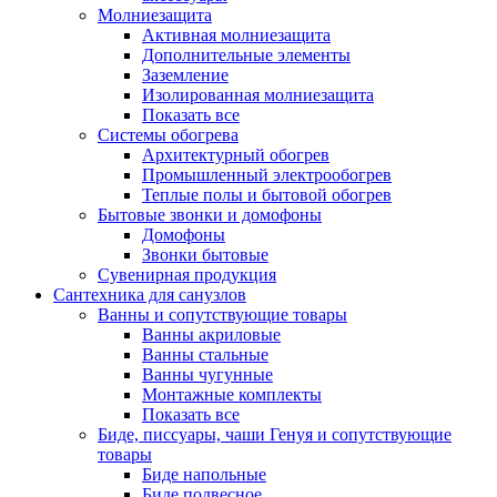
Молниезащита
Активная молниезащита
Дополнительные элементы
Заземление
Изолированная молниезащита
Показать все
Системы обогрева
Архитектурный обогрев
Промышленный электрообогрев
Теплые полы и бытовой обогрев
Бытовые звонки и домофоны
Домофоны
Звонки бытовые
Сувенирная продукция
Сантехника для санузлов
Ванны и сопутствующие товары
Ванны акриловые
Ванны стальные
Ванны чугунные
Монтажные комплекты
Показать все
Биде, писсуары, чаши Генуя и сопутствующие
товары
Биде напольные
Биде подвесное