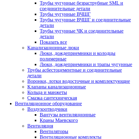
Трубы чугунные безраструбные SML и
соединительные детали
Трубы чугунные ВЧШГ
Трубы чугунные ВЧШГ и соединительные
детали
Трубы чугунные ЧК и соединительные
детали
Показать все
Канализационные люки
Люки, дождеприемники и колодцы
полимерные
Люки, дождеприемники и трапы чугунные
Трубы асбестоцементные и соединительные
детали
Воронки, лотки водосточные и комплектующие
Клапаны канализационные
Кольца и манжеты
Смазка сантехническая
Вентиляционное оборудование
Воздухоотводчики
Вантузы вентиляционные
Краны Маевского
Вентиляция
Вентиляторы
Вентиляционные комплекты