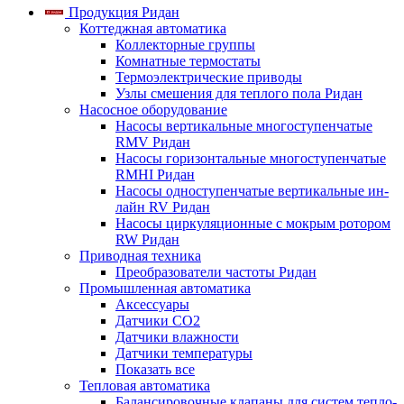
Продукция Ридан
Коттеджная автоматика
Коллекторные группы
Комнатные термостаты
Термоэлектрические приводы
Узлы смешения для теплого пола Ридан
Насосное оборудование
Насосы вертикальные многоступенчатые
RMV Ридан
Насосы горизонтальные многоступенчатые
RMHI Ридан
Насосы одноступенчатые вертикальные ин-
лайн RV Ридан
Насосы циркуляционные с мокрым ротором
RW Ридан
Приводная техника
Преобразователи частоты Ридан
Промышленная автоматика
Аксессуары
Датчики CO2
Датчики влажности
Датчики температуры
Показать все
Тепловая автоматика
Балансировочные клапаны для систем тепло-