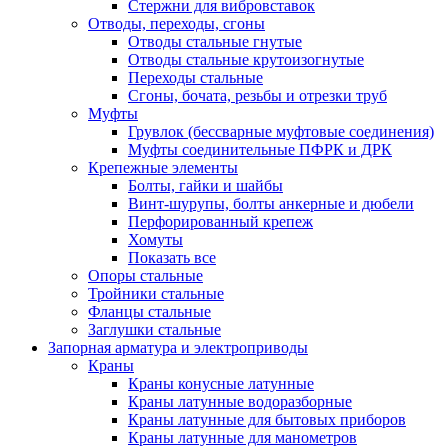
Стержни для вибровставок
Отводы, переходы, сгоны
Отводы стальные гнутые
Отводы стальные крутоизогнутые
Переходы стальные
Сгоны, бочата, резьбы и отрезки труб
Муфты
Грувлок (бессварные муфтовые соединения)
Муфты соединительные ПФРК и ДРК
Крепежные элементы
Болты, гайки и шайбы
Винт-шурупы, болты анкерные и дюбели
Перфорированный крепеж
Хомуты
Показать все
Опоры стальные
Тройники стальные
Фланцы стальные
Заглушки стальные
Запорная арматура и электроприводы
Краны
Краны конусные латунные
Краны латунные водоразборные
Краны латунные для бытовых приборов
Краны латунные для манометров