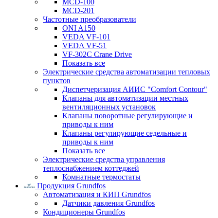
MCD-100
MCD-201
Частотные преобразователи
ONI A150
VEDA VF-101
VEDA VF-51
VF-302C Crane Drive
Показать все
Электрические средства автоматизации тепловых
пунктов
Диспетчеризация АИИС "Comfort Contour"
Клапаны для автоматизации местных
вентиляционных установок
Клапаны поворотные регулирующие и
приводы к ним
Клапаны регулирующие седельные и
приводы к ним
Показать все
Электрические средства управления
теплоснабжением коттеджей
Комнатные термостаты
Продукция Grundfos
Автоматизация и КИП Grundfos
Датчики давления Grundfos
Кондиционеры Grundfos