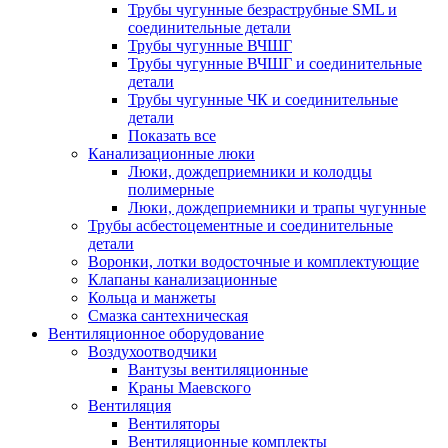
Трубы чугунные безраструбные SML и
соединительные детали
Трубы чугунные ВЧШГ
Трубы чугунные ВЧШГ и соединительные
детали
Трубы чугунные ЧК и соединительные
детали
Показать все
Канализационные люки
Люки, дождеприемники и колодцы
полимерные
Люки, дождеприемники и трапы чугунные
Трубы асбестоцементные и соединительные
детали
Воронки, лотки водосточные и комплектующие
Клапаны канализационные
Кольца и манжеты
Смазка сантехническая
Вентиляционное оборудование
Воздухоотводчики
Вантузы вентиляционные
Краны Маевского
Вентиляция
Вентиляторы
Вентиляционные комплекты