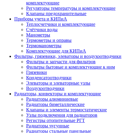
комплектующие
Регуляторы температуры и комплектующие
Клапаны предохранительные
Приборы учета и КИПиА
Теплосчетчики и комплектующие
Счётчики воды
Манометры
Термометры и оправы
Термоманометры
Комплектующие для КИПиА
Фильтры, грязевики, элеваторы и воздухоотводчики
Фильтры и запчасти для фильтров
Фильтры бытовые и комплектующие к ним
Грязевики
Конденсатоотводчики
Элеваторы и элеваторные узлы
Воздухоотводчики
Радиаторы, конвекторы и комплектующие
Радиаторы алюминиевые
Радиаторы биметаллические
Клапаны и элементы термостатические
Узлы подключения для радиаторов
Регистры отопительные РГТ
Радиаторы чугунные
Радиаторы стальные панельные