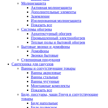
Молниезащита
Активная молниезащита
Дополнительные элементы
Заземление
Изолированная молниезащита
Показать все
Системы обогрева
Архитектурный обогрев
Промышленный электрообогрев
Теплые полы и бытовой обогрев
Бытовые звонки и домофоны
Домофоны
Звонки бытовые
Сувенирная продукция
Сантехника для санузлов
Ванны и сопутствующие товары
Ванны акриловые
Ванны стальные
Ванны чугунные
Монтажные комплекты
Показать все
Биде, писсуары, чаши Генуя и сопутствующие
товары
Биде напольные
Биде подвесное