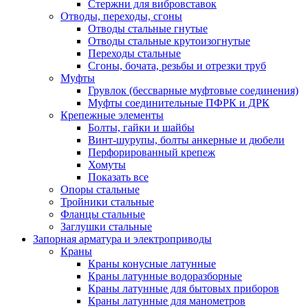
Стержни для вибровставок
Отводы, переходы, сгоны
Отводы стальные гнутые
Отводы стальные крутоизогнутые
Переходы стальные
Сгоны, бочата, резьбы и отрезки труб
Муфты
Грувлок (бессварные муфтовые соединения)
Муфты соединительные ПФРК и ДРК
Крепежные элементы
Болты, гайки и шайбы
Винт-шурупы, болты анкерные и дюбели
Перфорированный крепеж
Хомуты
Показать все
Опоры стальные
Тройники стальные
Фланцы стальные
Заглушки стальные
Запорная арматура и электроприводы
Краны
Краны конусные латунные
Краны латунные водоразборные
Краны латунные для бытовых приборов
Краны латунные для манометров