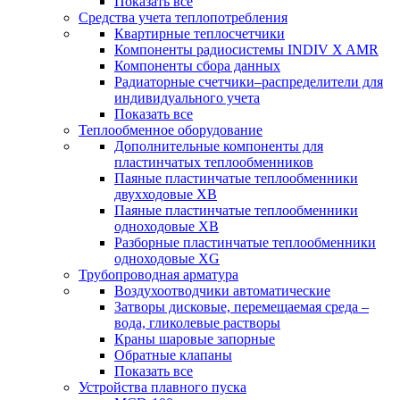
Показать все
Средства учета теплопотребления
Квартирные теплосчетчики
Компоненты радиосистемы INDIV X AMR
Компоненты сбора данных
Радиаторные счетчики–распределители для
индивидуального учета
Показать все
Теплообменное оборудование
Дополнительные компоненты для
пластинчатых теплообменников
Паяные пластинчатые теплообменники
двухходовые XB
Паяные пластинчатые теплообменники
одноходовые ХВ
Разборные пластинчатые теплообменники
одноходовые ХG
Трубопроводная арматура
Воздухоотводчики автоматические
Затворы дисковые, перемещаемая среда –
вода, гликолевые растворы
Краны шаровые запорные
Обратные клапаны
Показать все
Устройства плавного пуска