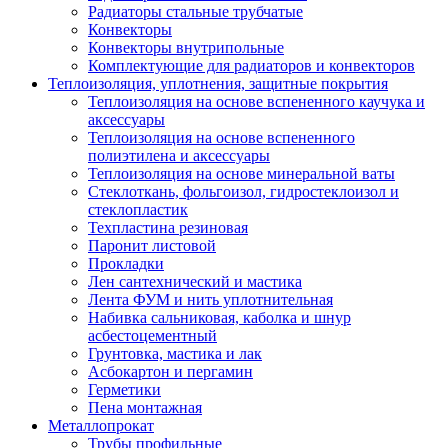
Радиаторы стальные трубчатые
Конвекторы
Конвекторы внутрипольные
Комплектующие для радиаторов и конвекторов
Теплоизоляция, уплотнения, защитные покрытия
Теплоизоляция на основе вспененного каучука и
аксессуары
Теплоизоляция на основе вспененного
полиэтилена и аксессуары
Теплоизоляция на основе минеральной ваты
Стеклоткань, фольгоизол, гидростеклоизол и
стеклопластик
Техпластина резиновая
Паронит листовой
Прокладки
Лен сантехнический и мастика
Лента ФУМ и нить уплотнительная
Набивка сальниковая, каболка и шнур
асбестоцементный
Грунтовка, мастика и лак
Асбокартон и пергамин
Герметики
Пена монтажная
Металлопрокат
Трубы профильные