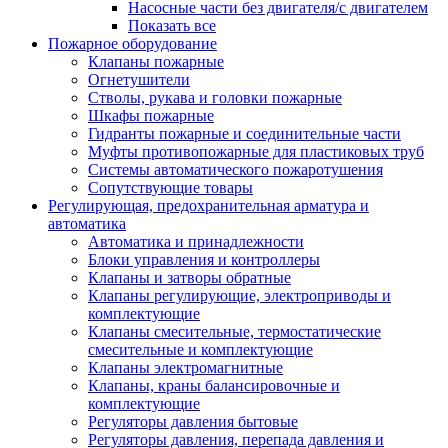
Насосные части без двигателя/с двигателем
Показать все
Пожарное оборудование
Клапаны пожарные
Огнетушители
Стволы, рукава и головки пожарные
Шкафы пожарные
Гидранты пожарные и соединительные части
Муфты противопожарные для пластиковых труб
Системы автоматического пожаротушения
Сопутствующие товары
Регулирующая, предохранительная арматура и
автоматика
Автоматика и принадлежности
Блоки управления и контроллеры
Клапаны и затворы обратные
Клапаны регулирующие, электроприводы и
комплектующие
Клапаны смесительные, термостатические
смесительные и комплектующие
Клапаны электромагнитные
Клапаны, краны балансировочные и
комплектующие
Регуляторы давления бытовые
Регуляторы давления, перепада давления и