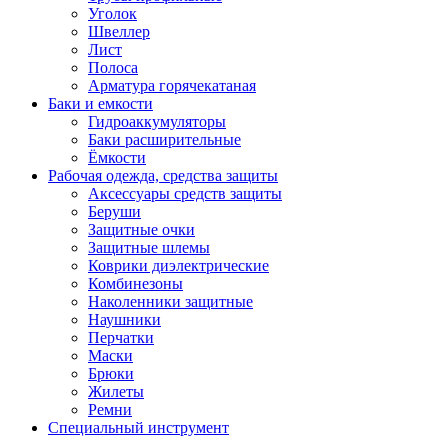
Уголок
Швеллер
Лист
Полоса
Арматура горячекатаная
Баки и емкости
Гидроаккумуляторы
Баки расширительные
Ёмкости
Рабочая одежда, средства защиты
Аксессуары средств защиты
Беруши
Защитные очки
Защитные шлемы
Коврики диэлектрические
Комбинезоны
Наколенники защитные
Наушники
Перчатки
Маски
Брюки
Жилеты
Ремни
Специальный инструмент