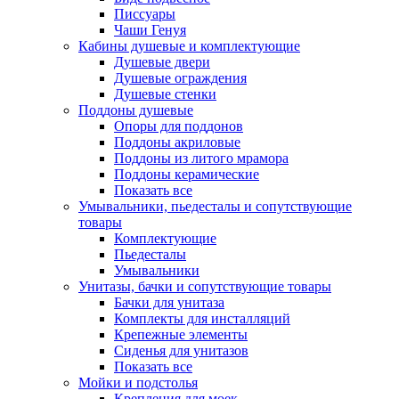
Писсуары
Чаши Генуя
Кабины душевые и комплектующие
Душевые двери
Душевые ограждения
Душевые стенки
Поддоны душевые
Опоры для поддонов
Поддоны акриловые
Поддоны из литого мрамора
Поддоны керамические
Показать все
Умывальники, пьедесталы и сопутствующие
товары
Комплектующие
Пьедесталы
Умывальники
Унитазы, бачки и сопутствующие товары
Бачки для унитаза
Комплекты для инсталляций
Крепежные элементы
Сиденья для унитазов
Показать все
Мойки и подстолья
Крепления для моек