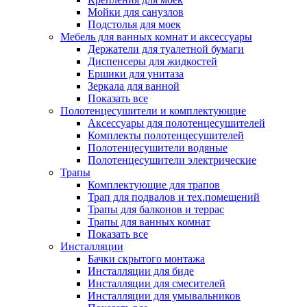
Мойки для санузлов
Подстолья для моек
Мебель для ванных комнат и аксессуары
Держатели для туалетной бумаги
Диспенсеры для жидкостей
Ершики для унитаза
Зеркала для ванной
Показать все
Полотенцесушители и комплектующие
Аксессуары для полотенцесушителей
Комплекты полотенцесушителей
Полотенцесушители водяные
Полотенцесушители электрические
Трапы
Комплектующие для трапов
Трап для подвалов и тех.помещений
Трапы для балконов и террас
Трапы для ванных комнат
Показать все
Инсталляции
Бачки скрытого монтажа
Инсталляции для биде
Инсталляции для смесителей
Инсталляции для умывальников