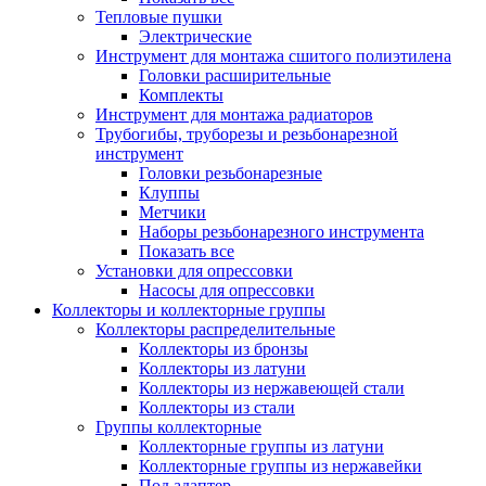
Тепловые пушки
Электрические
Инструмент для монтажа сшитого полиэтилена
Головки расширительные
Комплекты
Инструмент для монтажа радиаторов
Трубогибы, труборезы и резьбонарезной
инструмент
Головки резьбонарезные
Клуппы
Метчики
Наборы резьбонарезного инструмента
Показать все
Установки для опрессовки
Насосы для опрессовки
Коллекторы и коллекторные группы
Коллекторы распределительные
Коллекторы из бронзы
Коллекторы из латуни
Коллекторы из нержавеющей стали
Коллекторы из стали
Группы коллекторные
Коллекторные группы из латуни
Коллекторные группы из нержавейки
Под адаптер