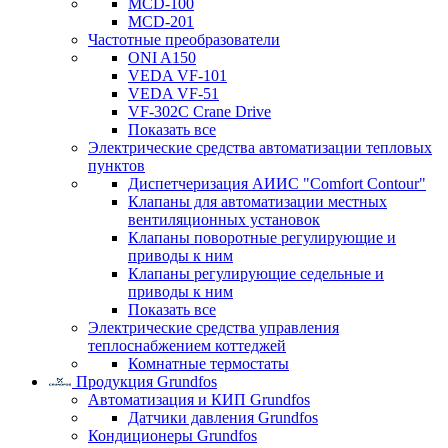
MCD-100
MCD-201
Частотные преобразователи
ONI A150
VEDA VF-101
VEDA VF-51
VF-302C Crane Drive
Показать все
Электрические средства автоматизации тепловых
пунктов
Диспетчеризация АИИС "Comfort Contour"
Клапаны для автоматизации местных
вентиляционных установок
Клапаны поворотные регулирующие и
приводы к ним
Клапаны регулирующие седельные и
приводы к ним
Показать все
Электрические средства управления
теплоснабжением коттеджей
Комнатные термостаты
Продукция Grundfos
Автоматизация и КИП Grundfos
Датчики давления Grundfos
Кондиционеры Grundfos