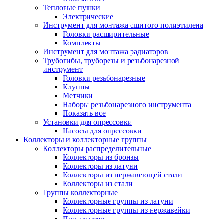
Тепловые пушки
Электрические
Инструмент для монтажа сшитого полиэтилена
Головки расширительные
Комплекты
Инструмент для монтажа радиаторов
Трубогибы, труборезы и резьбонарезной
инструмент
Головки резьбонарезные
Клуппы
Метчики
Наборы резьбонарезного инструмента
Показать все
Установки для опрессовки
Насосы для опрессовки
Коллекторы и коллекторные группы
Коллекторы распределительные
Коллекторы из бронзы
Коллекторы из латуни
Коллекторы из нержавеющей стали
Коллекторы из стали
Группы коллекторные
Коллекторные группы из латуни
Коллекторные группы из нержавейки
Под адаптер