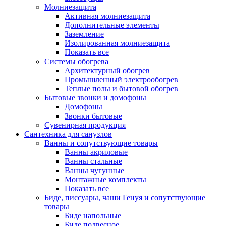
Молниезащита
Активная молниезащита
Дополнительные элементы
Заземление
Изолированная молниезащита
Показать все
Системы обогрева
Архитектурный обогрев
Промышленный электрообогрев
Теплые полы и бытовой обогрев
Бытовые звонки и домофоны
Домофоны
Звонки бытовые
Сувенирная продукция
Сантехника для санузлов
Ванны и сопутствующие товары
Ванны акриловые
Ванны стальные
Ванны чугунные
Монтажные комплекты
Показать все
Биде, писсуары, чаши Генуя и сопутствующие
товары
Биде напольные
Биде подвесное