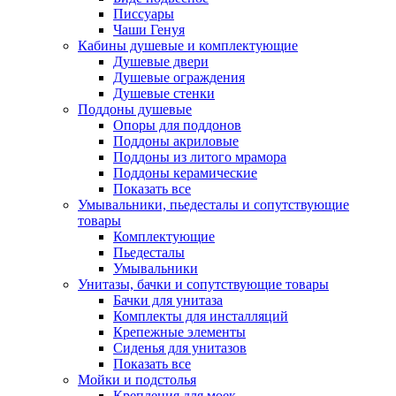
Писсуары
Чаши Генуя
Кабины душевые и комплектующие
Душевые двери
Душевые ограждения
Душевые стенки
Поддоны душевые
Опоры для поддонов
Поддоны акриловые
Поддоны из литого мрамора
Поддоны керамические
Показать все
Умывальники, пьедесталы и сопутствующие
товары
Комплектующие
Пьедесталы
Умывальники
Унитазы, бачки и сопутствующие товары
Бачки для унитаза
Комплекты для инсталляций
Крепежные элементы
Сиденья для унитазов
Показать все
Мойки и подстолья
Крепления для моек