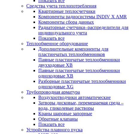
Показать все
Средства учета теплопотребления
Квартирные теплосчетчики
Компоненты радиосистемы INDIV X AMR
Компоненты сбора данных
Радиаторные счетчики–распределители для
индивидуального учета
Показать все
Теплообменное оборудование
Дополнительные компоненты для
пластинчатых теплообменников
Паяные пластинчатые теплообменники
двухходовые XB
Паяные пластинчатые теплообменники
одноходовые ХВ
Разборные пластинчатые теплообменники
одноходовые ХG
Трубопроводная арматура
Воздухоотводчики автоматические
Затворы дисковые, перемещаемая среда –
вода, гликолевые растворы
Краны шаровые запорные
Обратные клапаны
Показать все
Устройства плавного пуска