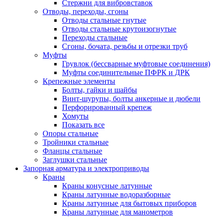
Стержни для вибровставок
Отводы, переходы, сгоны
Отводы стальные гнутые
Отводы стальные крутоизогнутые
Переходы стальные
Сгоны, бочата, резьбы и отрезки труб
Муфты
Грувлок (бессварные муфтовые соединения)
Муфты соединительные ПФРК и ДРК
Крепежные элементы
Болты, гайки и шайбы
Винт-шурупы, болты анкерные и дюбели
Перфорированный крепеж
Хомуты
Показать все
Опоры стальные
Тройники стальные
Фланцы стальные
Заглушки стальные
Запорная арматура и электроприводы
Краны
Краны конусные латунные
Краны латунные водоразборные
Краны латунные для бытовых приборов
Краны латунные для манометров