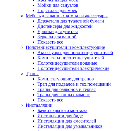
Мойки для санузлов
Подстолья для моек
Мебель для ванных комнат и аксессуары
Держатели для туалетной бумаги
Диспенсеры для жидкостей
Ершики для унитаза
Зеркала для ванной
Показать все
Полотенцесушители и комплектующие
Аксессуары для полотенцесушителей
Комплекты полотенцесушителей
Полотенцесушители водяные
Полотенцесушители электрические
Трапы
Комплектующие для трапов
Трап для подвалов и тех.помещений
Трапы для балконов и террас
Трапы для ванных комнат
Показать все
Инсталляции
Бачки скрытого монтажа
Инсталляции для биде
Инсталляции для смесителей
Инсталляции для умывальников