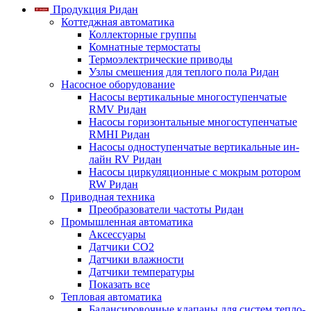
Продукция Ридан
Коттеджная автоматика
Коллекторные группы
Комнатные термостаты
Термоэлектрические приводы
Узлы смешения для теплого пола Ридан
Насосное оборудование
Насосы вертикальные многоступенчатые
RMV Ридан
Насосы горизонтальные многоступенчатые
RMHI Ридан
Насосы одноступенчатые вертикальные ин-
лайн RV Ридан
Насосы циркуляционные с мокрым ротором
RW Ридан
Приводная техника
Преобразователи частоты Ридан
Промышленная автоматика
Аксессуары
Датчики CO2
Датчики влажности
Датчики температуры
Показать все
Тепловая автоматика
Балансировочные клапаны для систем тепло-