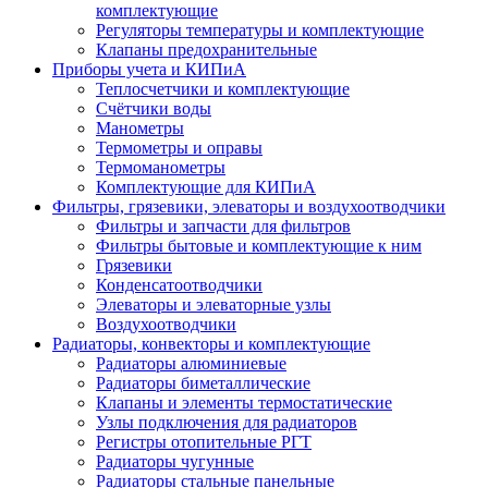
комплектующие
Регуляторы температуры и комплектующие
Клапаны предохранительные
Приборы учета и КИПиА
Теплосчетчики и комплектующие
Счётчики воды
Манометры
Термометры и оправы
Термоманометры
Комплектующие для КИПиА
Фильтры, грязевики, элеваторы и воздухоотводчики
Фильтры и запчасти для фильтров
Фильтры бытовые и комплектующие к ним
Грязевики
Конденсатоотводчики
Элеваторы и элеваторные узлы
Воздухоотводчики
Радиаторы, конвекторы и комплектующие
Радиаторы алюминиевые
Радиаторы биметаллические
Клапаны и элементы термостатические
Узлы подключения для радиаторов
Регистры отопительные РГТ
Радиаторы чугунные
Радиаторы стальные панельные