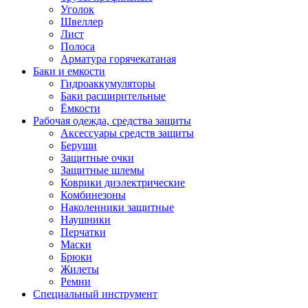
Уголок
Швеллер
Лист
Полоса
Арматура горячекатаная
Баки и емкости
Гидроаккумуляторы
Баки расширительные
Ёмкости
Рабочая одежда, средства защиты
Аксессуары средств защиты
Беруши
Защитные очки
Защитные шлемы
Коврики диэлектрические
Комбинезоны
Наколенники защитные
Наушники
Перчатки
Маски
Брюки
Жилеты
Ремни
Специальный инструмент