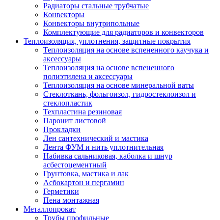
Радиаторы стальные трубчатые
Конвекторы
Конвекторы внутрипольные
Комплектующие для радиаторов и конвекторов
Теплоизоляция, уплотнения, защитные покрытия
Теплоизоляция на основе вспененного каучука и
аксессуары
Теплоизоляция на основе вспененного
полиэтилена и аксессуары
Теплоизоляция на основе минеральной ваты
Стеклоткань, фольгоизол, гидростеклоизол и
стеклопластик
Техпластина резиновая
Паронит листовой
Прокладки
Лен сантехнический и мастика
Лента ФУМ и нить уплотнительная
Набивка сальниковая, каболка и шнур
асбестоцементный
Грунтовка, мастика и лак
Асбокартон и пергамин
Герметики
Пена монтажная
Металлопрокат
Трубы профильные