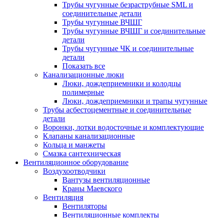
Трубы чугунные безраструбные SML и
соединительные детали
Трубы чугунные ВЧШГ
Трубы чугунные ВЧШГ и соединительные
детали
Трубы чугунные ЧК и соединительные
детали
Показать все
Канализационные люки
Люки, дождеприемники и колодцы
полимерные
Люки, дождеприемники и трапы чугунные
Трубы асбестоцементные и соединительные
детали
Воронки, лотки водосточные и комплектующие
Клапаны канализационные
Кольца и манжеты
Смазка сантехническая
Вентиляционное оборудование
Воздухоотводчики
Вантузы вентиляционные
Краны Маевского
Вентиляция
Вентиляторы
Вентиляционные комплекты