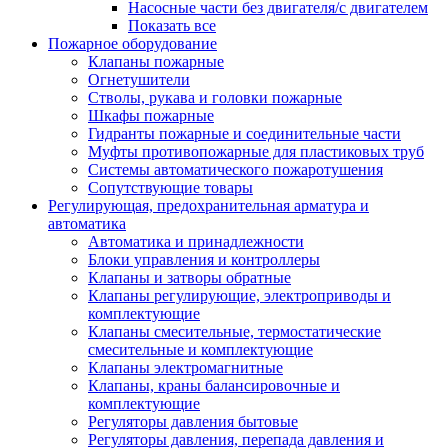
Насосные части без двигателя/с двигателем
Показать все
Пожарное оборудование
Клапаны пожарные
Огнетушители
Стволы, рукава и головки пожарные
Шкафы пожарные
Гидранты пожарные и соединительные части
Муфты противопожарные для пластиковых труб
Системы автоматического пожаротушения
Сопутствующие товары
Регулирующая, предохранительная арматура и
автоматика
Автоматика и принадлежности
Блоки управления и контроллеры
Клапаны и затворы обратные
Клапаны регулирующие, электроприводы и
комплектующие
Клапаны смесительные, термостатические
смесительные и комплектующие
Клапаны электромагнитные
Клапаны, краны балансировочные и
комплектующие
Регуляторы давления бытовые
Регуляторы давления, перепада давления и