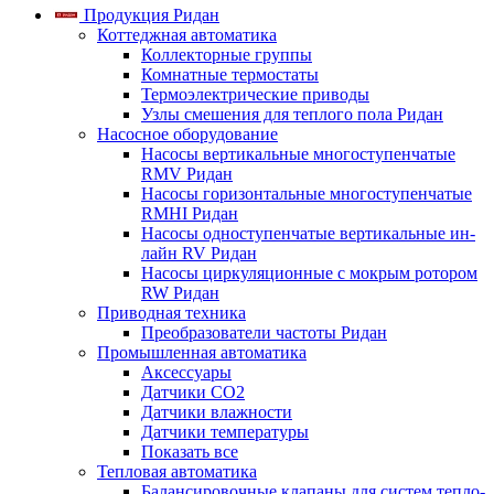
Продукция Ридан
Коттеджная автоматика
Коллекторные группы
Комнатные термостаты
Термоэлектрические приводы
Узлы смешения для теплого пола Ридан
Насосное оборудование
Насосы вертикальные многоступенчатые
RMV Ридан
Насосы горизонтальные многоступенчатые
RMHI Ридан
Насосы одноступенчатые вертикальные ин-
лайн RV Ридан
Насосы циркуляционные с мокрым ротором
RW Ридан
Приводная техника
Преобразователи частоты Ридан
Промышленная автоматика
Аксессуары
Датчики CO2
Датчики влажности
Датчики температуры
Показать все
Тепловая автоматика
Балансировочные клапаны для систем тепло-