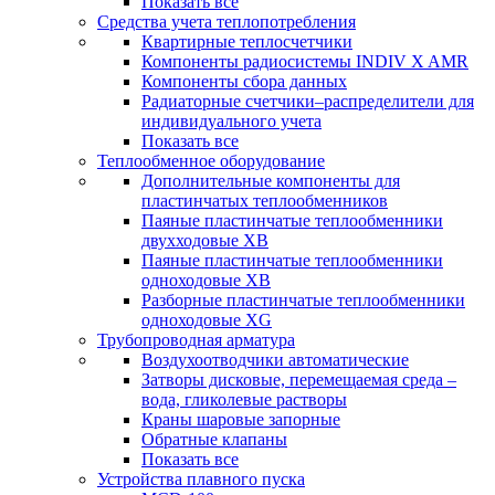
Показать все
Средства учета теплопотребления
Квартирные теплосчетчики
Компоненты радиосистемы INDIV X AMR
Компоненты сбора данных
Радиаторные счетчики–распределители для
индивидуального учета
Показать все
Теплообменное оборудование
Дополнительные компоненты для
пластинчатых теплообменников
Паяные пластинчатые теплообменники
двухходовые XB
Паяные пластинчатые теплообменники
одноходовые ХВ
Разборные пластинчатые теплообменники
одноходовые ХG
Трубопроводная арматура
Воздухоотводчики автоматические
Затворы дисковые, перемещаемая среда –
вода, гликолевые растворы
Краны шаровые запорные
Обратные клапаны
Показать все
Устройства плавного пуска