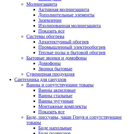
Молниезащита
Активная молниезащита
Дополнительные элементы
Заземление
Изолированная молниезащита
Показать все
Системы обогрева
Архитектурный обогрев
Промышленный электрообогрев
Теплые полы и бытовой обогрев
Бытовые звонки и домофоны
Домофоны
Звонки бытовые
Сувенирная продукция
Сантехника для санузлов
Ванны и сопутствующие товары
Ванны акриловые
Ванны стальные
Ванны чугунные
Монтажные комплекты
Показать все
Биде, писсуары, чаши Генуя и сопутствующие
товары
Биде напольные
Биде подвесное