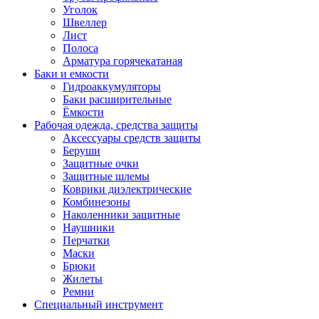
Уголок
Швеллер
Лист
Полоса
Арматура горячекатаная
Баки и емкости
Гидроаккумуляторы
Баки расширительные
Ёмкости
Рабочая одежда, средства защиты
Аксессуары средств защиты
Беруши
Защитные очки
Защитные шлемы
Коврики диэлектрические
Комбинезоны
Наколенники защитные
Наушники
Перчатки
Маски
Брюки
Жилеты
Ремни
Специальный инструмент