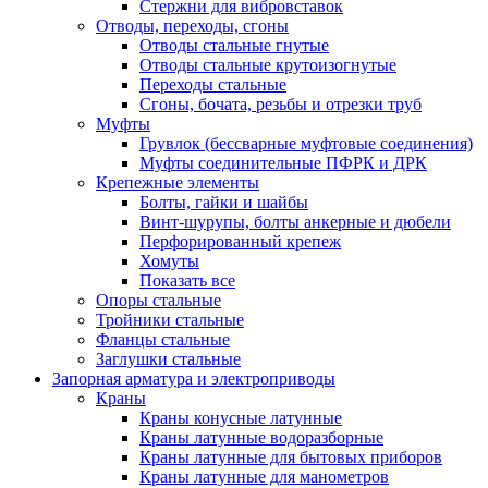
Стержни для вибровставок
Отводы, переходы, сгоны
Отводы стальные гнутые
Отводы стальные крутоизогнутые
Переходы стальные
Сгоны, бочата, резьбы и отрезки труб
Муфты
Грувлок (бессварные муфтовые соединения)
Муфты соединительные ПФРК и ДРК
Крепежные элементы
Болты, гайки и шайбы
Винт-шурупы, болты анкерные и дюбели
Перфорированный крепеж
Хомуты
Показать все
Опоры стальные
Тройники стальные
Фланцы стальные
Заглушки стальные
Запорная арматура и электроприводы
Краны
Краны конусные латунные
Краны латунные водоразборные
Краны латунные для бытовых приборов
Краны латунные для манометров