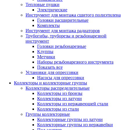
Тепловые пушки
Электрические
Инструмент для монтажа сшитого полиэтилена
Головки расширительные
Комплекты
Инструмент для монтажа радиаторов
Трубогибы, труборезы и резьбонарезной
инструмент
Головки резьбонарезные
Клуппы
Метчики
Наборы резьбонарезного инструмента
Показать все
Установки для опрессовки
Насосы для опрессовки
Коллекторы и коллекторные группы
Коллекторы распределительные
Коллекторы из бронзы
Коллекторы из латуни
Коллекторы из нержавеющей стали
Коллекторы из стали
Группы коллекторные
Коллекторные группы из латуни
Коллекторные группы из нержавейки
Под адаптер