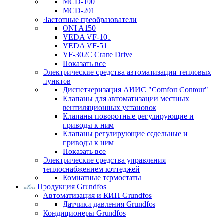
MCD-100
MCD-201
Частотные преобразователи
ONI A150
VEDA VF-101
VEDA VF-51
VF-302C Crane Drive
Показать все
Электрические средства автоматизации тепловых
пунктов
Диспетчеризация АИИС "Comfort Contour"
Клапаны для автоматизации местных
вентиляционных установок
Клапаны поворотные регулирующие и
приводы к ним
Клапаны регулирующие седельные и
приводы к ним
Показать все
Электрические средства управления
теплоснабжением коттеджей
Комнатные термостаты
Продукция Grundfos
Автоматизация и КИП Grundfos
Датчики давления Grundfos
Кондиционеры Grundfos