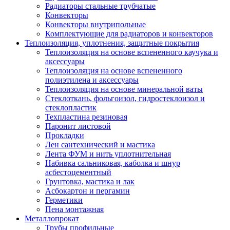
Радиаторы стальные трубчатые
Конвекторы
Конвекторы внутрипольные
Комплектующие для радиаторов и конвекторов
Теплоизоляция, уплотнения, защитные покрытия
Теплоизоляция на основе вспененного каучука и
аксессуары
Теплоизоляция на основе вспененного
полиэтилена и аксессуары
Теплоизоляция на основе минеральной ваты
Стеклоткань, фольгоизол, гидростеклоизол и
стеклопластик
Техпластина резиновая
Паронит листовой
Прокладки
Лен сантехнический и мастика
Лента ФУМ и нить уплотнительная
Набивка сальниковая, каболка и шнур
асбестоцементный
Грунтовка, мастика и лак
Асбокартон и пергамин
Герметики
Пена монтажная
Металлопрокат
Трубы профильные