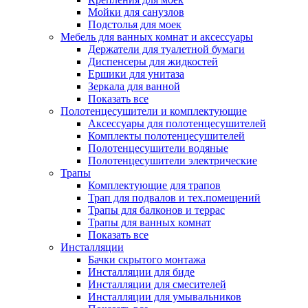
Мойки для санузлов
Подстолья для моек
Мебель для ванных комнат и аксессуары
Держатели для туалетной бумаги
Диспенсеры для жидкостей
Ершики для унитаза
Зеркала для ванной
Показать все
Полотенцесушители и комплектующие
Аксессуары для полотенцесушителей
Комплекты полотенцесушителей
Полотенцесушители водяные
Полотенцесушители электрические
Трапы
Комплектующие для трапов
Трап для подвалов и тех.помещений
Трапы для балконов и террас
Трапы для ванных комнат
Показать все
Инсталляции
Бачки скрытого монтажа
Инсталляции для биде
Инсталляции для смесителей
Инсталляции для умывальников