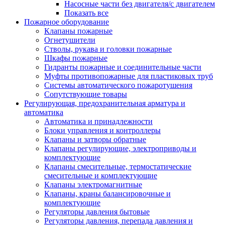
Насосные части без двигателя/с двигателем
Показать все
Пожарное оборудование
Клапаны пожарные
Огнетушители
Стволы, рукава и головки пожарные
Шкафы пожарные
Гидранты пожарные и соединительные части
Муфты противопожарные для пластиковых труб
Системы автоматического пожаротушения
Сопутствующие товары
Регулирующая, предохранительная арматура и
автоматика
Автоматика и принадлежности
Блоки управления и контроллеры
Клапаны и затворы обратные
Клапаны регулирующие, электроприводы и
комплектующие
Клапаны смесительные, термостатические
смесительные и комплектующие
Клапаны электромагнитные
Клапаны, краны балансировочные и
комплектующие
Регуляторы давления бытовые
Регуляторы давления, перепада давления и