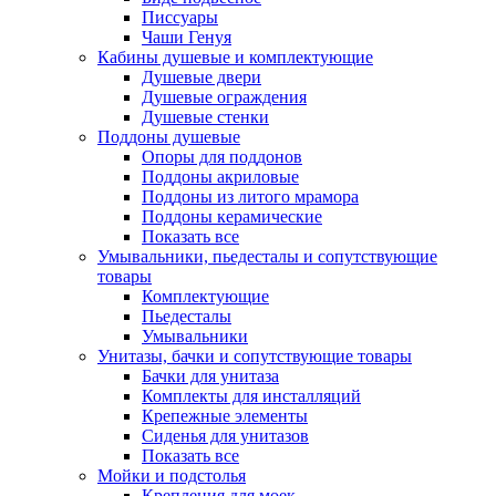
Писсуары
Чаши Генуя
Кабины душевые и комплектующие
Душевые двери
Душевые ограждения
Душевые стенки
Поддоны душевые
Опоры для поддонов
Поддоны акриловые
Поддоны из литого мрамора
Поддоны керамические
Показать все
Умывальники, пьедесталы и сопутствующие
товары
Комплектующие
Пьедесталы
Умывальники
Унитазы, бачки и сопутствующие товары
Бачки для унитаза
Комплекты для инсталляций
Крепежные элементы
Сиденья для унитазов
Показать все
Мойки и подстолья
Крепления для моек