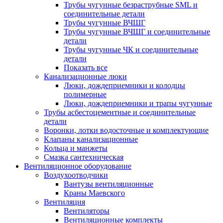
Трубы чугунные безраструбные SML и
соединительные детали
Трубы чугунные ВЧШГ
Трубы чугунные ВЧШГ и соединительные
детали
Трубы чугунные ЧК и соединительные
детали
Показать все
Канализационные люки
Люки, дождеприемники и колодцы
полимерные
Люки, дождеприемники и трапы чугунные
Трубы асбестоцементные и соединительные
детали
Воронки, лотки водосточные и комплектующие
Клапаны канализационные
Кольца и манжеты
Смазка сантехническая
Вентиляционное оборудование
Воздухоотводчики
Вантузы вентиляционные
Краны Маевского
Вентиляция
Вентиляторы
Вентиляционные комплекты