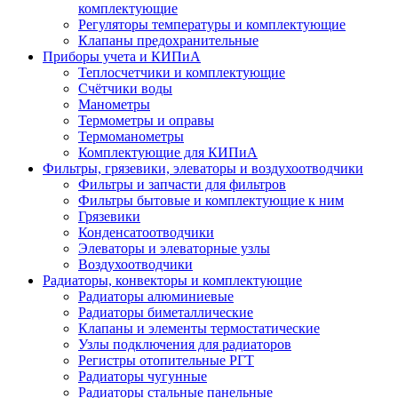
комплектующие
Регуляторы температуры и комплектующие
Клапаны предохранительные
Приборы учета и КИПиА
Теплосчетчики и комплектующие
Счётчики воды
Манометры
Термометры и оправы
Термоманометры
Комплектующие для КИПиА
Фильтры, грязевики, элеваторы и воздухоотводчики
Фильтры и запчасти для фильтров
Фильтры бытовые и комплектующие к ним
Грязевики
Конденсатоотводчики
Элеваторы и элеваторные узлы
Воздухоотводчики
Радиаторы, конвекторы и комплектующие
Радиаторы алюминиевые
Радиаторы биметаллические
Клапаны и элементы термостатические
Узлы подключения для радиаторов
Регистры отопительные РГТ
Радиаторы чугунные
Радиаторы стальные панельные