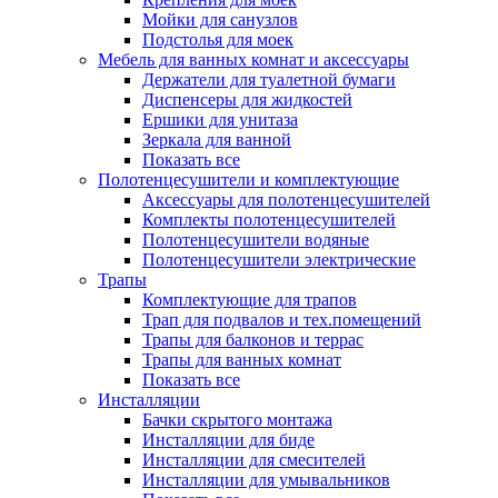
Мойки для санузлов
Подстолья для моек
Мебель для ванных комнат и аксессуары
Держатели для туалетной бумаги
Диспенсеры для жидкостей
Ершики для унитаза
Зеркала для ванной
Показать все
Полотенцесушители и комплектующие
Аксессуары для полотенцесушителей
Комплекты полотенцесушителей
Полотенцесушители водяные
Полотенцесушители электрические
Трапы
Комплектующие для трапов
Трап для подвалов и тех.помещений
Трапы для балконов и террас
Трапы для ванных комнат
Показать все
Инсталляции
Бачки скрытого монтажа
Инсталляции для биде
Инсталляции для смесителей
Инсталляции для умывальников