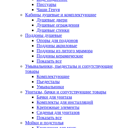
Писсуары
Чаши Генуя
Кабины душевые и комплектующие
Душевые двери
Душевые ограждения
Душевые стенки
Поддоны душевые
Опоры для поддонов
Поддоны акриловые
Поддоны из литого мрамора
Поддоны керамические
Показать все
Умывальники, пьедесталы и сопутствующие
товары
Комплектующие
Пьедесталы
Умывальники
Унитазы, бачки и сопутствующие товары
Бачки для унитаза
Комплекты для инсталляций
Крепежные элементы
Сиденья для унитазов
Показать все
Мойки и подстолья
Крепления для моек