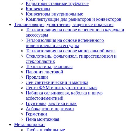
Радиаторы стальные трубчатые
Конвекторы
Конвекторы внутрипольные
Комплектующие для радиаторов и конвекторов
Теплоизоляция, уплотнения, защитные покрытия
Теплоизоляция на основе вспененного каучука и
аксессуары
Теплоизоляция на основе вспененного
полиэтилена и аксессуары
Теплоизоляция на основе минеральной ваты
Стеклоткань, фольгоизол, гидростеклоизол и
стеклопластик
Техпластина резиновая
Паронит листовой
Прокладки
Лен сантехнический и мастика
Лента ФУМ и нить уплотнительная
Набивка сальниковая, каболка и шнур
асбестоцементный
Грунтовка, мастика и лак
Асбокартон и пергамин
Герметики
Пена монтажная
Металлопрокат
Трубы профильные