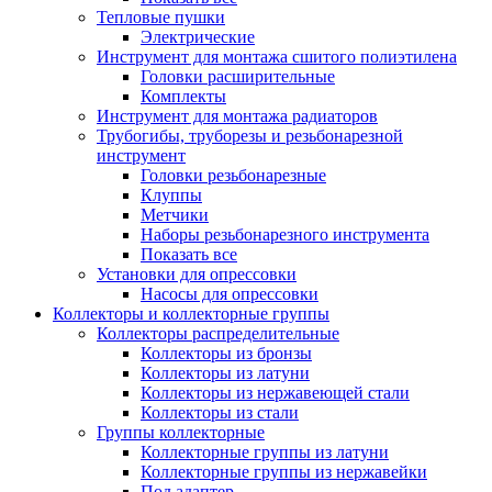
Тепловые пушки
Электрические
Инструмент для монтажа сшитого полиэтилена
Головки расширительные
Комплекты
Инструмент для монтажа радиаторов
Трубогибы, труборезы и резьбонарезной
инструмент
Головки резьбонарезные
Клуппы
Метчики
Наборы резьбонарезного инструмента
Показать все
Установки для опрессовки
Насосы для опрессовки
Коллекторы и коллекторные группы
Коллекторы распределительные
Коллекторы из бронзы
Коллекторы из латуни
Коллекторы из нержавеющей стали
Коллекторы из стали
Группы коллекторные
Коллекторные группы из латуни
Коллекторные группы из нержавейки
Под адаптер