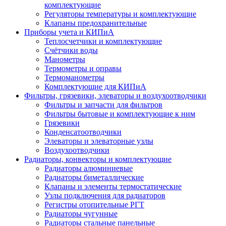
комплектующие
Регуляторы температуры и комплектующие
Клапаны предохранительные
Приборы учета и КИПиА
Теплосчетчики и комплектующие
Счётчики воды
Манометры
Термометры и оправы
Термоманометры
Комплектующие для КИПиА
Фильтры, грязевики, элеваторы и воздухоотводчики
Фильтры и запчасти для фильтров
Фильтры бытовые и комплектующие к ним
Грязевики
Конденсатоотводчики
Элеваторы и элеваторные узлы
Воздухоотводчики
Радиаторы, конвекторы и комплектующие
Радиаторы алюминиевые
Радиаторы биметаллические
Клапаны и элементы термостатические
Узлы подключения для радиаторов
Регистры отопительные РГТ
Радиаторы чугунные
Радиаторы стальные панельные