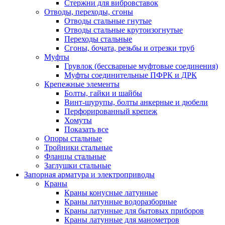
Стержни для вибровставок
Отводы, переходы, сгоны
Отводы стальные гнутые
Отводы стальные крутоизогнутые
Переходы стальные
Сгоны, бочата, резьбы и отрезки труб
Муфты
Грувлок (бессварные муфтовые соединения)
Муфты соединительные ПФРК и ДРК
Крепежные элементы
Болты, гайки и шайбы
Винт-шурупы, болты анкерные и дюбели
Перфорированный крепеж
Хомуты
Показать все
Опоры стальные
Тройники стальные
Фланцы стальные
Заглушки стальные
Запорная арматура и электроприводы
Краны
Краны конусные латунные
Краны латунные водоразборные
Краны латунные для бытовых приборов
Краны латунные для манометров