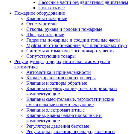
Насосные части без двигателя/с двигателем
Показать все
Пожарное оборудование
Клапаны пожарные
Огнетушители
Стволы, рукава и головки пожарные
Шкафы пожарные
Гидранты пожарные и соединительные части
Муфты противопожарные для пластиковых труб
Системы автоматического пожаротушения
Сопутствующие товары
Регулирующая, предохранительная арматура и
автоматика
Автоматика и принадлежности
Блоки управления и контроллеры
Клапаны и затворы обратные
Клапаны регулирующие, электроприводы и
комплектующие
Клапаны смесительные, термостатические
смесительные и комплектующие
Клапаны электромагнитные
Клапаны, краны балансировочные и
комплектующие
Регуляторы давления бытовые
Регуляторы давления, перепада давления и