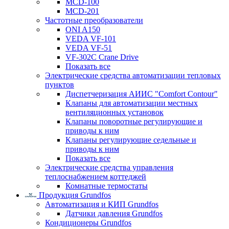
MCD-100
MCD-201
Частотные преобразователи
ONI A150
VEDA VF-101
VEDA VF-51
VF-302C Crane Drive
Показать все
Электрические средства автоматизации тепловых
пунктов
Диспетчеризация АИИС "Comfort Contour"
Клапаны для автоматизации местных
вентиляционных установок
Клапаны поворотные регулирующие и
приводы к ним
Клапаны регулирующие седельные и
приводы к ним
Показать все
Электрические средства управления
теплоснабжением коттеджей
Комнатные термостаты
Продукция Grundfos
Автоматизация и КИП Grundfos
Датчики давления Grundfos
Кондиционеры Grundfos