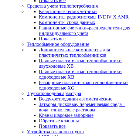
Показать все
Средства учета теплопотребления
Квартирные теплосчетчики
Компоненты радиосистемы INDIV X AMR
Компоненты сбора данных
Радиаторные счетчики–распределители для
индивидуального учета
Показать все
Теплообменное оборудование
Дополнительные компоненты для
пластинчатых теплообменников
Паяные пластинчатые теплообменники
двухходовые XB
Паяные пластинчатые теплообменники
одноходовые ХВ
Разборные пластинчатые теплообменники
одноходовые ХG
Трубопроводная арматура
Воздухоотводчики автоматические
Затворы дисковые, перемещаемая среда –
вода, гликолевые растворы
Краны шаровые запорные
Обратные клапаны
Показать все
Устройства плавного пуска