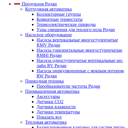
Продукция Ридан
Коттеджная автоматика
Коллекторные группы
Комнатные термостаты
Термоэлектрические приводы
Узлы смешения для теплого пола Ридан
Насосное оборудование
Насосы вертикальные многоступенчатые
RMV Ридан
Насосы горизонтальные многоступенчатые
RMHI Ридан
Насосы одноступенчатые вертикальные ин-
лайн RV Ридан
Насосы циркуляционные с мокрым ротором
RW Ридан
Приводная техника
Преобразователи частоты Ридан
Промышленная автоматика
Аксессуары
Датчики CO2
Датчики влажности
Датчики температуры
Показать все
Тепловая автоматика
Балансировочные клапаны для систем тепло-