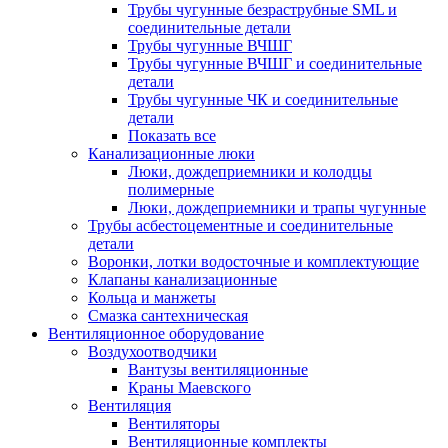
Трубы чугунные безраструбные SML и
соединительные детали
Трубы чугунные ВЧШГ
Трубы чугунные ВЧШГ и соединительные
детали
Трубы чугунные ЧК и соединительные
детали
Показать все
Канализационные люки
Люки, дождеприемники и колодцы
полимерные
Люки, дождеприемники и трапы чугунные
Трубы асбестоцементные и соединительные
детали
Воронки, лотки водосточные и комплектующие
Клапаны канализационные
Кольца и манжеты
Смазка сантехническая
Вентиляционное оборудование
Воздухоотводчики
Вантузы вентиляционные
Краны Маевского
Вентиляция
Вентиляторы
Вентиляционные комплекты