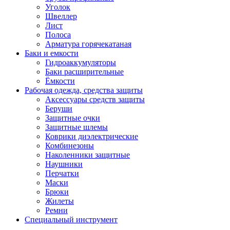
Уголок
Швеллер
Лист
Полоса
Арматура горячекатаная
Баки и емкости
Гидроаккумуляторы
Баки расширительные
Ёмкости
Рабочая одежда, средства защиты
Аксессуары средств защиты
Беруши
Защитные очки
Защитные шлемы
Коврики диэлектрические
Комбинезоны
Наколенники защитные
Наушники
Перчатки
Маски
Брюки
Жилеты
Ремни
Специальный инструмент