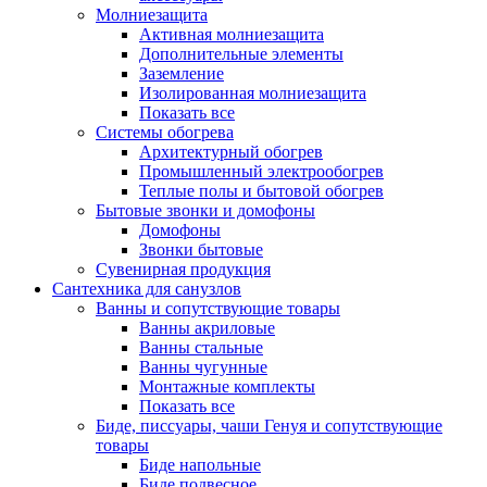
Молниезащита
Активная молниезащита
Дополнительные элементы
Заземление
Изолированная молниезащита
Показать все
Системы обогрева
Архитектурный обогрев
Промышленный электрообогрев
Теплые полы и бытовой обогрев
Бытовые звонки и домофоны
Домофоны
Звонки бытовые
Сувенирная продукция
Сантехника для санузлов
Ванны и сопутствующие товары
Ванны акриловые
Ванны стальные
Ванны чугунные
Монтажные комплекты
Показать все
Биде, писсуары, чаши Генуя и сопутствующие
товары
Биде напольные
Биде подвесное