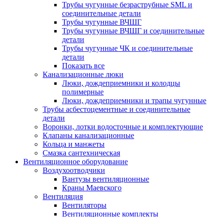
Трубы чугунные безраструбные SML и
соединительные детали
Трубы чугунные ВЧШГ
Трубы чугунные ВЧШГ и соединительные
детали
Трубы чугунные ЧК и соединительные
детали
Показать все
Канализационные люки
Люки, дождеприемники и колодцы
полимерные
Люки, дождеприемники и трапы чугунные
Трубы асбестоцементные и соединительные
детали
Воронки, лотки водосточные и комплектующие
Клапаны канализационные
Кольца и манжеты
Смазка сантехническая
Вентиляционное оборудование
Воздухоотводчики
Вантузы вентиляционные
Краны Маевского
Вентиляция
Вентиляторы
Вентиляционные комплекты