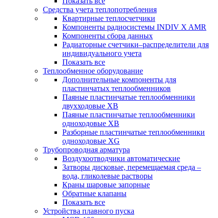
Показать все
Средства учета теплопотребления
Квартирные теплосчетчики
Компоненты радиосистемы INDIV X AMR
Компоненты сбора данных
Радиаторные счетчики–распределители для
индивидуального учета
Показать все
Теплообменное оборудование
Дополнительные компоненты для
пластинчатых теплообменников
Паяные пластинчатые теплообменники
двухходовые XB
Паяные пластинчатые теплообменники
одноходовые ХВ
Разборные пластинчатые теплообменники
одноходовые ХG
Трубопроводная арматура
Воздухоотводчики автоматические
Затворы дисковые, перемещаемая среда –
вода, гликолевые растворы
Краны шаровые запорные
Обратные клапаны
Показать все
Устройства плавного пуска