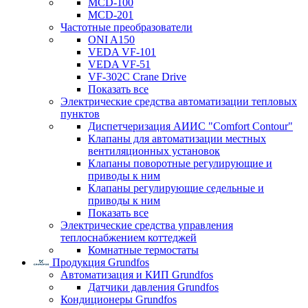
MCD-100
MCD-201
Частотные преобразователи
ONI A150
VEDA VF-101
VEDA VF-51
VF-302C Crane Drive
Показать все
Электрические средства автоматизации тепловых
пунктов
Диспетчеризация АИИС "Comfort Contour"
Клапаны для автоматизации местных
вентиляционных установок
Клапаны поворотные регулирующие и
приводы к ним
Клапаны регулирующие седельные и
приводы к ним
Показать все
Электрические средства управления
теплоснабжением коттеджей
Комнатные термостаты
Продукция Grundfos
Автоматизация и КИП Grundfos
Датчики давления Grundfos
Кондиционеры Grundfos