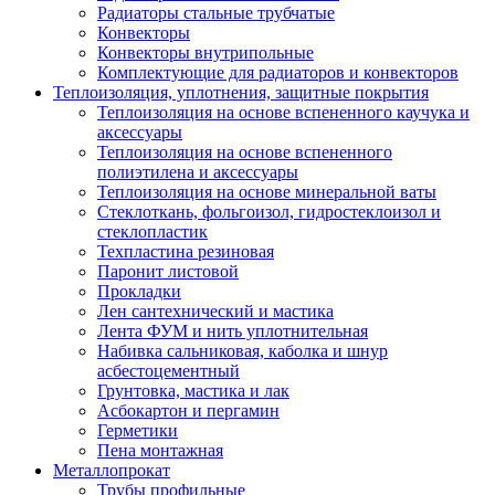
Радиаторы стальные трубчатые
Конвекторы
Конвекторы внутрипольные
Комплектующие для радиаторов и конвекторов
Теплоизоляция, уплотнения, защитные покрытия
Теплоизоляция на основе вспененного каучука и
аксессуары
Теплоизоляция на основе вспененного
полиэтилена и аксессуары
Теплоизоляция на основе минеральной ваты
Стеклоткань, фольгоизол, гидростеклоизол и
стеклопластик
Техпластина резиновая
Паронит листовой
Прокладки
Лен сантехнический и мастика
Лента ФУМ и нить уплотнительная
Набивка сальниковая, каболка и шнур
асбестоцементный
Грунтовка, мастика и лак
Асбокартон и пергамин
Герметики
Пена монтажная
Металлопрокат
Трубы профильные