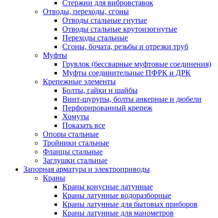
Стержни для вибровставок
Отводы, переходы, сгоны
Отводы стальные гнутые
Отводы стальные крутоизогнутые
Переходы стальные
Сгоны, бочата, резьбы и отрезки труб
Муфты
Грувлок (бессварные муфтовые соединения)
Муфты соединительные ПФРК и ДРК
Крепежные элементы
Болты, гайки и шайбы
Винт-шурупы, болты анкерные и дюбели
Перфорированный крепеж
Хомуты
Показать все
Опоры стальные
Тройники стальные
Фланцы стальные
Заглушки стальные
Запорная арматура и электроприводы
Краны
Краны конусные латунные
Краны латунные водоразборные
Краны латунные для бытовых приборов
Краны латунные для манометров