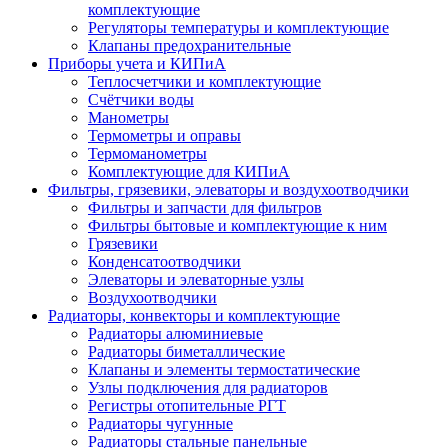
комплектующие
Регуляторы температуры и комплектующие
Клапаны предохранительные
Приборы учета и КИПиА
Теплосчетчики и комплектующие
Счётчики воды
Манометры
Термометры и оправы
Термоманометры
Комплектующие для КИПиА
Фильтры, грязевики, элеваторы и воздухоотводчики
Фильтры и запчасти для фильтров
Фильтры бытовые и комплектующие к ним
Грязевики
Конденсатоотводчики
Элеваторы и элеваторные узлы
Воздухоотводчики
Радиаторы, конвекторы и комплектующие
Радиаторы алюминиевые
Радиаторы биметаллические
Клапаны и элементы термостатические
Узлы подключения для радиаторов
Регистры отопительные РГТ
Радиаторы чугунные
Радиаторы стальные панельные