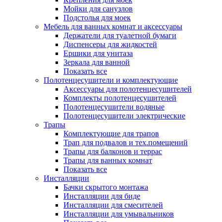
Мойки для санузлов
Подстолья для моек
Мебель для ванных комнат и аксессуары
Держатели для туалетной бумаги
Диспенсеры для жидкостей
Ершики для унитаза
Зеркала для ванной
Показать все
Полотенцесушители и комплектующие
Аксессуары для полотенцесушителей
Комплекты полотенцесушителей
Полотенцесушители водяные
Полотенцесушители электрические
Трапы
Комплектующие для трапов
Трап для подвалов и тех.помещений
Трапы для балконов и террас
Трапы для ванных комнат
Показать все
Инсталляции
Бачки скрытого монтажа
Инсталляции для биде
Инсталляции для смесителей
Инсталляции для умывальников