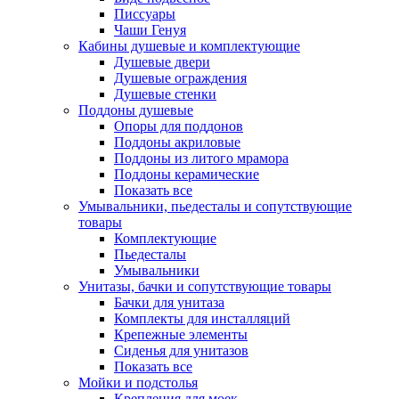
Писсуары
Чаши Генуя
Кабины душевые и комплектующие
Душевые двери
Душевые ограждения
Душевые стенки
Поддоны душевые
Опоры для поддонов
Поддоны акриловые
Поддоны из литого мрамора
Поддоны керамические
Показать все
Умывальники, пьедесталы и сопутствующие
товары
Комплектующие
Пьедесталы
Умывальники
Унитазы, бачки и сопутствующие товары
Бачки для унитаза
Комплекты для инсталляций
Крепежные элементы
Сиденья для унитазов
Показать все
Мойки и подстолья
Крепления для моек