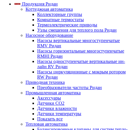
Продукция Ридан
Коттеджная автоматика
Коллекторные группы
Комнатные термостаты
Термоэлектрические приводы
Узлы смешения для теплого пола Ридан
Насосное оборудование
Насосы вертикальные многоступенчатые
RMV Ридан
Насосы горизонтальные многоступенчатые
RMHI Ридан
Насосы одноступенчатые вертикальные ин-
лайн RV Ридан
Насосы циркуляционные с мокрым ротором
RW Ридан
Приводная техника
Преобразователи частоты Ридан
Промышленная автоматика
Аксессуары
Датчики CO2
Датчики влажности
Датчики температуры
Показать все
Тепловая автоматика
Балансировочные клапаны для систем тепло-