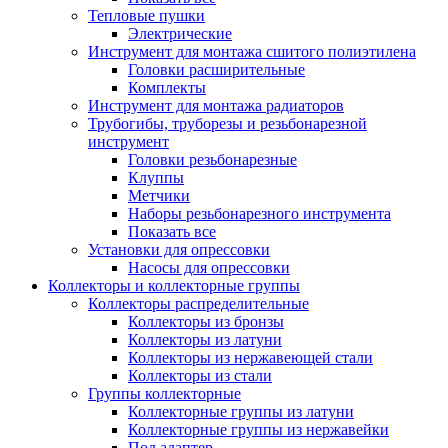
Тепловые пушки
Электрические
Инструмент для монтажа сшитого полиэтилена
Головки расширительные
Комплекты
Инструмент для монтажа радиаторов
Трубогибы, труборезы и резьбонарезной
инструмент
Головки резьбонарезные
Клуппы
Метчики
Наборы резьбонарезного инструмента
Показать все
Установки для опрессовки
Насосы для опрессовки
Коллекторы и коллекторные группы
Коллекторы распределительные
Коллекторы из бронзы
Коллекторы из латуни
Коллекторы из нержавеющей стали
Коллекторы из стали
Группы коллекторные
Коллекторные группы из латуни
Коллекторные группы из нержавейки
Под адаптер