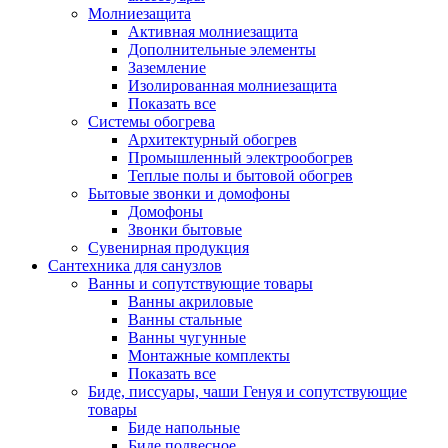
Молниезащита
Активная молниезащита
Дополнительные элементы
Заземление
Изолированная молниезащита
Показать все
Системы обогрева
Архитектурный обогрев
Промышленный электрообогрев
Теплые полы и бытовой обогрев
Бытовые звонки и домофоны
Домофоны
Звонки бытовые
Сувенирная продукция
Сантехника для санузлов
Ванны и сопутствующие товары
Ванны акриловые
Ванны стальные
Ванны чугунные
Монтажные комплекты
Показать все
Биде, писсуары, чаши Генуя и сопутствующие
товары
Биде напольные
Биде подвесное