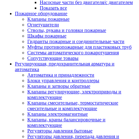
Насосные части без двигателя/с двигателем
Показать все
Пожарное оборудование
Клапаны пожарные
Огнетушители
Стволы, рукава и головки пожарные
Шкафы пожарные
Гидранты пожарные и соединительные части
Муфты противопожарные для пластиковых труб
Системы автоматического пожаротушения
Сопутствующие товары
Регулирующая, предохранительная арматура и
автоматика
Автоматика и принадлежности
Блоки управления и контроллеры
Клапаны и затворы обратные
Клапаны регулирующие, электроприводы и
комплектующие
Клапаны смесительные, термостатические
смесительные и комплектующие
Клапаны электромагнитные
Клапаны, краны балансировочные и
комплектующие
Регуляторы давления бытовые
Регуляторы давления, перепада давления и