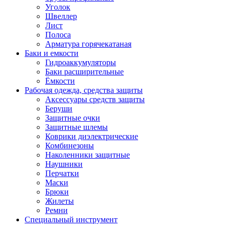
Уголок
Швеллер
Лист
Полоса
Арматура горячекатаная
Баки и емкости
Гидроаккумуляторы
Баки расширительные
Ёмкости
Рабочая одежда, средства защиты
Аксессуары средств защиты
Беруши
Защитные очки
Защитные шлемы
Коврики диэлектрические
Комбинезоны
Наколенники защитные
Наушники
Перчатки
Маски
Брюки
Жилеты
Ремни
Специальный инструмент