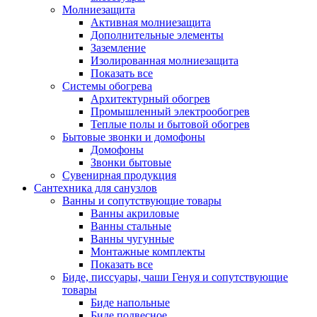
Молниезащита
Активная молниезащита
Дополнительные элементы
Заземление
Изолированная молниезащита
Показать все
Системы обогрева
Архитектурный обогрев
Промышленный электрообогрев
Теплые полы и бытовой обогрев
Бытовые звонки и домофоны
Домофоны
Звонки бытовые
Сувенирная продукция
Сантехника для санузлов
Ванны и сопутствующие товары
Ванны акриловые
Ванны стальные
Ванны чугунные
Монтажные комплекты
Показать все
Биде, писсуары, чаши Генуя и сопутствующие
товары
Биде напольные
Биде подвесное