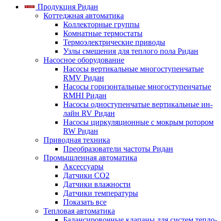
Продукция Ридан
Коттеджная автоматика
Коллекторные группы
Комнатные термостаты
Термоэлектрические приводы
Узлы смешения для теплого пола Ридан
Насосное оборудование
Насосы вертикальные многоступенчатые
RMV Ридан
Насосы горизонтальные многоступенчатые
RMHI Ридан
Насосы одноступенчатые вертикальные ин-
лайн RV Ридан
Насосы циркуляционные с мокрым ротором
RW Ридан
Приводная техника
Преобразователи частоты Ридан
Промышленная автоматика
Аксессуары
Датчики CO2
Датчики влажности
Датчики температуры
Показать все
Тепловая автоматика
Балансировочные клапаны для систем тепло-