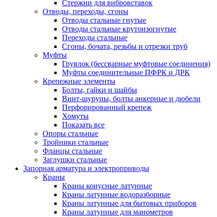
Стержни для вибровставок
Отводы, переходы, сгоны
Отводы стальные гнутые
Отводы стальные крутоизогнутые
Переходы стальные
Сгоны, бочата, резьбы и отрезки труб
Муфты
Грувлок (бессварные муфтовые соединения)
Муфты соединительные ПФРК и ДРК
Крепежные элементы
Болты, гайки и шайбы
Винт-шурупы, болты анкерные и дюбели
Перфорированный крепеж
Хомуты
Показать все
Опоры стальные
Тройники стальные
Фланцы стальные
Заглушки стальные
Запорная арматура и электроприводы
Краны
Краны конусные латунные
Краны латунные водоразборные
Краны латунные для бытовых приборов
Краны латунные для манометров