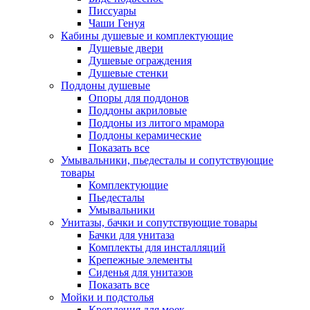
Писсуары
Чаши Генуя
Кабины душевые и комплектующие
Душевые двери
Душевые ограждения
Душевые стенки
Поддоны душевые
Опоры для поддонов
Поддоны акриловые
Поддоны из литого мрамора
Поддоны керамические
Показать все
Умывальники, пьедесталы и сопутствующие
товары
Комплектующие
Пьедесталы
Умывальники
Унитазы, бачки и сопутствующие товары
Бачки для унитаза
Комплекты для инсталляций
Крепежные элементы
Сиденья для унитазов
Показать все
Мойки и подстолья
Крепления для моек