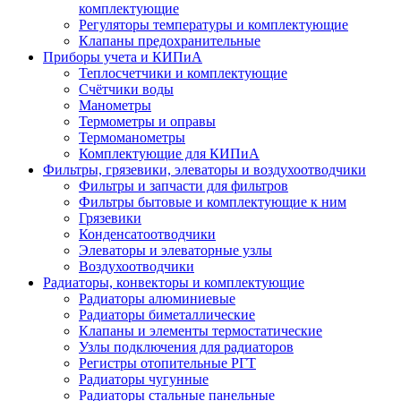
комплектующие
Регуляторы температуры и комплектующие
Клапаны предохранительные
Приборы учета и КИПиА
Теплосчетчики и комплектующие
Счётчики воды
Манометры
Термометры и оправы
Термоманометры
Комплектующие для КИПиА
Фильтры, грязевики, элеваторы и воздухоотводчики
Фильтры и запчасти для фильтров
Фильтры бытовые и комплектующие к ним
Грязевики
Конденсатоотводчики
Элеваторы и элеваторные узлы
Воздухоотводчики
Радиаторы, конвекторы и комплектующие
Радиаторы алюминиевые
Радиаторы биметаллические
Клапаны и элементы термостатические
Узлы подключения для радиаторов
Регистры отопительные РГТ
Радиаторы чугунные
Радиаторы стальные панельные