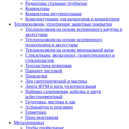
Радиаторы стальные трубчатые
Конвекторы
Конвекторы внутрипольные
Комплектующие для радиаторов и конвекторов
Теплоизоляция, уплотнения, защитные покрытия
Теплоизоляция на основе вспененного каучука и
аксессуары
Теплоизоляция на основе вспененного
полиэтилена и аксессуары
Теплоизоляция на основе минеральной ваты
Стеклоткань, фольгоизол, гидростеклоизол и
стеклопластик
Техпластина резиновая
Паронит листовой
Прокладки
Лен сантехнический и мастика
Лента ФУМ и нить уплотнительная
Набивка сальниковая, каболка и шнур
асбестоцементный
Грунтовка, мастика и лак
Асбокартон и пергамин
Герметики
Пена монтажная
Металлопрокат
Трубы профильные