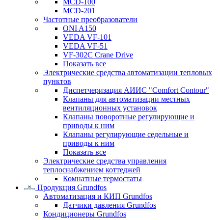
MCD-100
MCD-201
Частотные преобразователи
ONI A150
VEDA VF-101
VEDA VF-51
VF-302C Crane Drive
Показать все
Электрические средства автоматизации тепловых
пунктов
Диспетчеризация АИИС "Comfort Contour"
Клапаны для автоматизации местных
вентиляционных установок
Клапаны поворотные регулирующие и
приводы к ним
Клапаны регулирующие седельные и
приводы к ним
Показать все
Электрические средства управления
теплоснабжением коттеджей
Комнатные термостаты
Продукция Grundfos
Автоматизация и КИП Grundfos
Датчики давления Grundfos
Кондиционеры Grundfos