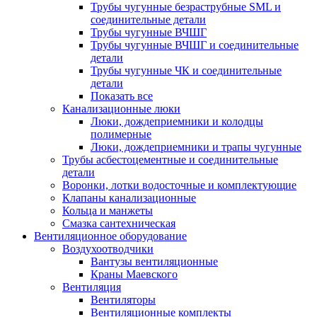
Трубы чугунные безраструбные SML и
соединительные детали
Трубы чугунные ВЧШГ
Трубы чугунные ВЧШГ и соединительные
детали
Трубы чугунные ЧК и соединительные
детали
Показать все
Канализационные люки
Люки, дождеприемники и колодцы
полимерные
Люки, дождеприемники и трапы чугунные
Трубы асбестоцементные и соединительные
детали
Воронки, лотки водосточные и комплектующие
Клапаны канализационные
Кольца и манжеты
Смазка сантехническая
Вентиляционное оборудование
Воздухоотводчики
Вантузы вентиляционные
Краны Маевского
Вентиляция
Вентиляторы
Вентиляционные комплекты