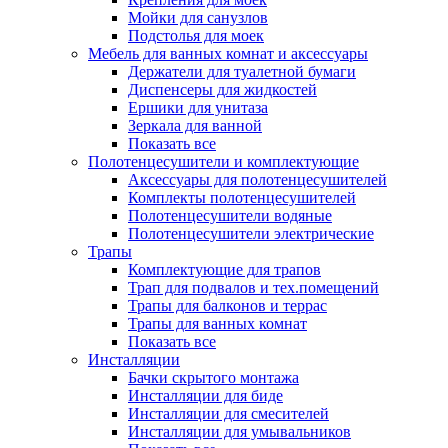
Мойки для санузлов
Подстолья для моек
Мебель для ванных комнат и аксессуары
Держатели для туалетной бумаги
Диспенсеры для жидкостей
Ершики для унитаза
Зеркала для ванной
Показать все
Полотенцесушители и комплектующие
Аксессуары для полотенцесушителей
Комплекты полотенцесушителей
Полотенцесушители водяные
Полотенцесушители электрические
Трапы
Комплектующие для трапов
Трап для подвалов и тех.помещений
Трапы для балконов и террас
Трапы для ванных комнат
Показать все
Инсталляции
Бачки скрытого монтажа
Инсталляции для биде
Инсталляции для смесителей
Инсталляции для умывальников