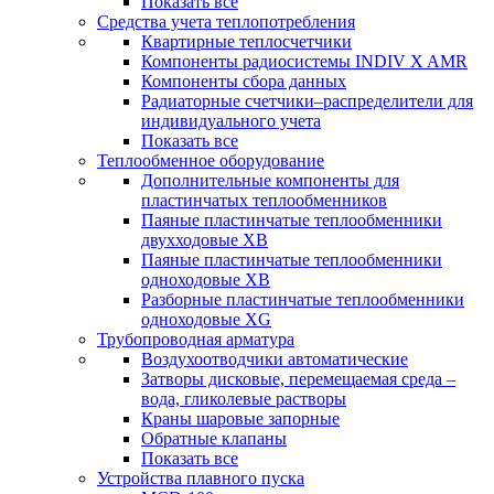
Показать все
Средства учета теплопотребления
Квартирные теплосчетчики
Компоненты радиосистемы INDIV X AMR
Компоненты сбора данных
Радиаторные счетчики–распределители для
индивидуального учета
Показать все
Теплообменное оборудование
Дополнительные компоненты для
пластинчатых теплообменников
Паяные пластинчатые теплообменники
двухходовые XB
Паяные пластинчатые теплообменники
одноходовые ХВ
Разборные пластинчатые теплообменники
одноходовые ХG
Трубопроводная арматура
Воздухоотводчики автоматические
Затворы дисковые, перемещаемая среда –
вода, гликолевые растворы
Краны шаровые запорные
Обратные клапаны
Показать все
Устройства плавного пуска