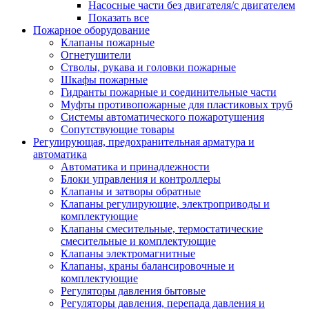
Насосные части без двигателя/с двигателем
Показать все
Пожарное оборудование
Клапаны пожарные
Огнетушители
Стволы, рукава и головки пожарные
Шкафы пожарные
Гидранты пожарные и соединительные части
Муфты противопожарные для пластиковых труб
Системы автоматического пожаротушения
Сопутствующие товары
Регулирующая, предохранительная арматура и
автоматика
Автоматика и принадлежности
Блоки управления и контроллеры
Клапаны и затворы обратные
Клапаны регулирующие, электроприводы и
комплектующие
Клапаны смесительные, термостатические
смесительные и комплектующие
Клапаны электромагнитные
Клапаны, краны балансировочные и
комплектующие
Регуляторы давления бытовые
Регуляторы давления, перепада давления и