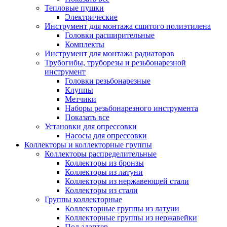
Тепловые пушки
Электрические
Инструмент для монтажа сшитого полиэтилена
Головки расширительные
Комплекты
Инструмент для монтажа радиаторов
Трубогибы, труборезы и резьбонарезной
инструмент
Головки резьбонарезные
Клуппы
Метчики
Наборы резьбонарезного инструмента
Показать все
Установки для опрессовки
Насосы для опрессовки
Коллекторы и коллекторные группы
Коллекторы распределительные
Коллекторы из бронзы
Коллекторы из латуни
Коллекторы из нержавеющей стали
Коллекторы из стали
Группы коллекторные
Коллекторные группы из латуни
Коллекторные группы из нержавейки
Под адаптер