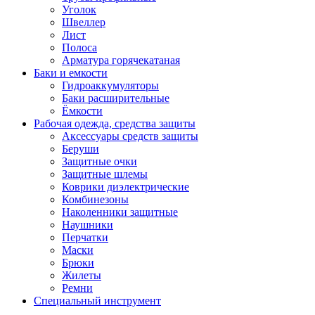
Уголок
Швеллер
Лист
Полоса
Арматура горячекатаная
Баки и емкости
Гидроаккумуляторы
Баки расширительные
Ёмкости
Рабочая одежда, средства защиты
Аксессуары средств защиты
Беруши
Защитные очки
Защитные шлемы
Коврики диэлектрические
Комбинезоны
Наколенники защитные
Наушники
Перчатки
Маски
Брюки
Жилеты
Ремни
Специальный инструмент