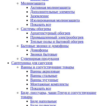
Молниезащита
Активная молниезащита
Дополнительные элементы
Заземление
Изолированная молниезащита
Показать все
Системы обогрева
Архитектурный обогрев
Промышленный электрообогрев
Теплые полы и бытовой обогрев
Бытовые звонки и домофоны
Домофоны
Звонки бытовые
Сувенирная продукция
Сантехника для санузлов
Ванны и сопутствующие товары
Ванны акриловые
Ванны стальные
Ванны чугунные
Монтажные комплекты
Показать все
Биде, писсуары, чаши Генуя и сопутствующие
товары
Биде напольные
Биде подвесное