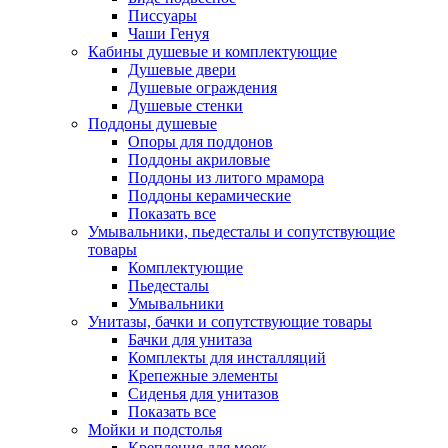
Писсуары
Чаши Генуя
Кабины душевые и комплектующие
Душевые двери
Душевые ограждения
Душевые стенки
Поддоны душевые
Опоры для поддонов
Поддоны акриловые
Поддоны из литого мрамора
Поддоны керамические
Показать все
Умывальники, пьедесталы и сопутствующие
товары
Комплектующие
Пьедесталы
Умывальники
Унитазы, бачки и сопутствующие товары
Бачки для унитаза
Комплекты для инсталляций
Крепежные элементы
Сиденья для унитазов
Показать все
Мойки и подстолья
Крепления для моек