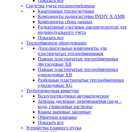
Показать все
Средства учета теплопотребления
Квартирные теплосчетчики
Компоненты радиосистемы INDIV X AMR
Компоненты сбора данных
Радиаторные счетчики–распределители для
индивидуального учета
Показать все
Теплообменное оборудование
Дополнительные компоненты для
пластинчатых теплообменников
Паяные пластинчатые теплообменники
двухходовые XB
Паяные пластинчатые теплообменники
одноходовые ХВ
Разборные пластинчатые теплообменники
одноходовые ХG
Трубопроводная арматура
Воздухоотводчики автоматические
Затворы дисковые, перемещаемая среда –
вода, гликолевые растворы
Краны шаровые запорные
Обратные клапаны
Показать все
Устройства плавного пуска