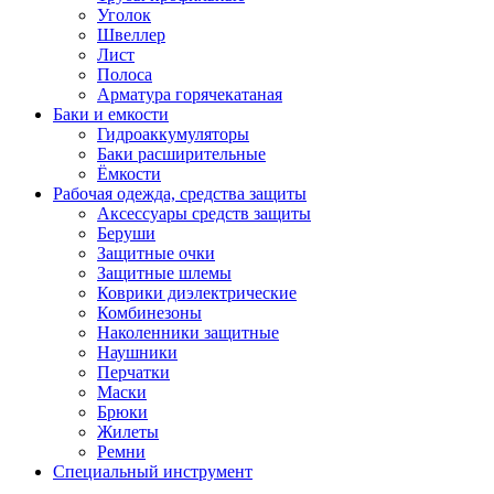
Уголок
Швеллер
Лист
Полоса
Арматура горячекатаная
Баки и емкости
Гидроаккумуляторы
Баки расширительные
Ёмкости
Рабочая одежда, средства защиты
Аксессуары средств защиты
Беруши
Защитные очки
Защитные шлемы
Коврики диэлектрические
Комбинезоны
Наколенники защитные
Наушники
Перчатки
Маски
Брюки
Жилеты
Ремни
Специальный инструмент