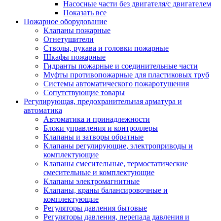
Насосные части без двигателя/с двигателем
Показать все
Пожарное оборудование
Клапаны пожарные
Огнетушители
Стволы, рукава и головки пожарные
Шкафы пожарные
Гидранты пожарные и соединительные части
Муфты противопожарные для пластиковых труб
Системы автоматического пожаротушения
Сопутствующие товары
Регулирующая, предохранительная арматура и
автоматика
Автоматика и принадлежности
Блоки управления и контроллеры
Клапаны и затворы обратные
Клапаны регулирующие, электроприводы и
комплектующие
Клапаны смесительные, термостатические
смесительные и комплектующие
Клапаны электромагнитные
Клапаны, краны балансировочные и
комплектующие
Регуляторы давления бытовые
Регуляторы давления, перепада давления и