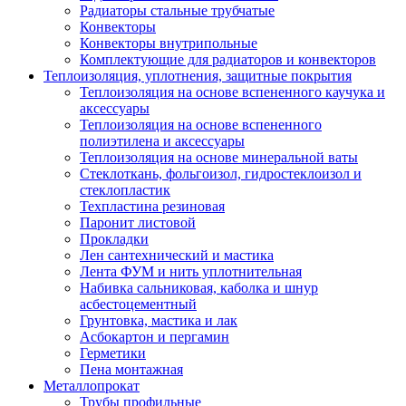
Радиаторы стальные трубчатые
Конвекторы
Конвекторы внутрипольные
Комплектующие для радиаторов и конвекторов
Теплоизоляция, уплотнения, защитные покрытия
Теплоизоляция на основе вспененного каучука и
аксессуары
Теплоизоляция на основе вспененного
полиэтилена и аксессуары
Теплоизоляция на основе минеральной ваты
Стеклоткань, фольгоизол, гидростеклоизол и
стеклопластик
Техпластина резиновая
Паронит листовой
Прокладки
Лен сантехнический и мастика
Лента ФУМ и нить уплотнительная
Набивка сальниковая, каболка и шнур
асбестоцементный
Грунтовка, мастика и лак
Асбокартон и пергамин
Герметики
Пена монтажная
Металлопрокат
Трубы профильные