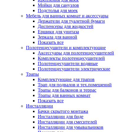
Мойки для санузлов
Подстолья для моек
Мебель для ванных комнат и аксессуары
Держатели для туалетной бумаги
Диспенсеры для жидкостей
Ершики для унитаза
Зеркала для ванной
Показать все
Полотенцесушители и комплектующие
Аксессуары для полотенцесушителей
Комплекты полотенцесушителей
Полотенцесушители водяные
Полотенцесушители электрические
Трапы
Комплектующие для трапов
Трап для подвалов и тех.помещений
Трапы для балконов и террас
Трапы для ванных комнат
Показать все
Инсталляции
Бачки скрытого монтажа
Инсталляции для биде
Инсталляции для смесителей
Инсталляции для умывальников