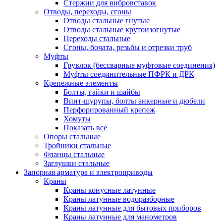
Стержни для вибровставок
Отводы, переходы, сгоны
Отводы стальные гнутые
Отводы стальные крутоизогнутые
Переходы стальные
Сгоны, бочата, резьбы и отрезки труб
Муфты
Грувлок (бессварные муфтовые соединения)
Муфты соединительные ПФРК и ДРК
Крепежные элементы
Болты, гайки и шайбы
Винт-шурупы, болты анкерные и дюбели
Перфорированный крепеж
Хомуты
Показать все
Опоры стальные
Тройники стальные
Фланцы стальные
Заглушки стальные
Запорная арматура и электроприводы
Краны
Краны конусные латунные
Краны латунные водоразборные
Краны латунные для бытовых приборов
Краны латунные для манометров