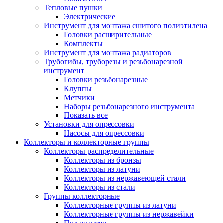
Тепловые пушки
Электрические
Инструмент для монтажа сшитого полиэтилена
Головки расширительные
Комплекты
Инструмент для монтажа радиаторов
Трубогибы, труборезы и резьбонарезной
инструмент
Головки резьбонарезные
Клуппы
Метчики
Наборы резьбонарезного инструмента
Показать все
Установки для опрессовки
Насосы для опрессовки
Коллекторы и коллекторные группы
Коллекторы распределительные
Коллекторы из бронзы
Коллекторы из латуни
Коллекторы из нержавеющей стали
Коллекторы из стали
Группы коллекторные
Коллекторные группы из латуни
Коллекторные группы из нержавейки
Под адаптер