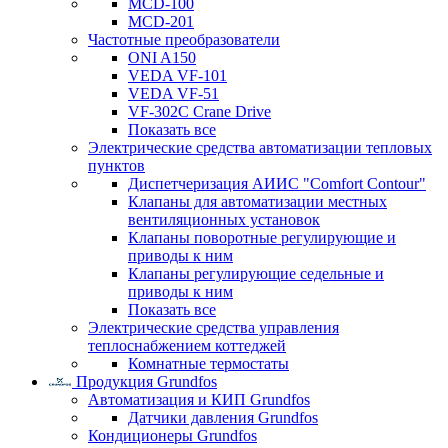
MCD-100
MCD-201
Частотные преобразователи
ONI A150
VEDA VF-101
VEDA VF-51
VF-302C Crane Drive
Показать все
Электрические средства автоматизации тепловых
пунктов
Диспетчеризация АИИС "Comfort Contour"
Клапаны для автоматизации местных
вентиляционных установок
Клапаны поворотные регулирующие и
приводы к ним
Клапаны регулирующие седельные и
приводы к ним
Показать все
Электрические средства управления
теплоснабжением коттеджей
Комнатные термостаты
Продукция Grundfos
Автоматизация и КИП Grundfos
Датчики давления Grundfos
Кондиционеры Grundfos