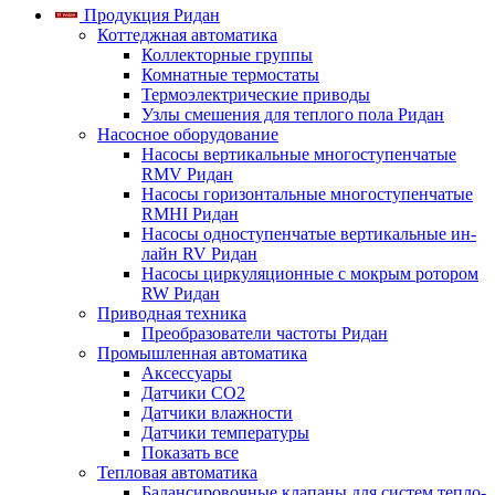
Продукция Ридан
Коттеджная автоматика
Коллекторные группы
Комнатные термостаты
Термоэлектрические приводы
Узлы смешения для теплого пола Ридан
Насосное оборудование
Насосы вертикальные многоступенчатые
RMV Ридан
Насосы горизонтальные многоступенчатые
RMHI Ридан
Насосы одноступенчатые вертикальные ин-
лайн RV Ридан
Насосы циркуляционные с мокрым ротором
RW Ридан
Приводная техника
Преобразователи частоты Ридан
Промышленная автоматика
Аксессуары
Датчики CO2
Датчики влажности
Датчики температуры
Показать все
Тепловая автоматика
Балансировочные клапаны для систем тепло-