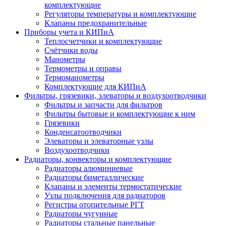
комплектующие
Регуляторы температуры и комплектующие
Клапаны предохранительные
Приборы учета и КИПиА
Теплосчетчики и комплектующие
Счётчики воды
Манометры
Термометры и оправы
Термоманометры
Комплектующие для КИПиА
Фильтры, грязевики, элеваторы и воздухоотводчики
Фильтры и запчасти для фильтров
Фильтры бытовые и комплектующие к ним
Грязевики
Конденсатоотводчики
Элеваторы и элеваторные узлы
Воздухоотводчики
Радиаторы, конвекторы и комплектующие
Радиаторы алюминиевые
Радиаторы биметаллические
Клапаны и элементы термостатические
Узлы подключения для радиаторов
Регистры отопительные РГТ
Радиаторы чугунные
Радиаторы стальные панельные