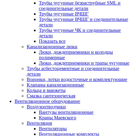
Трубы чугунные безраструбные SML и
соединительные детали
Трубы чугунные ВЧШГ
Трубы чугунные ВЧШГ и соединительные
детали
Трубы чугунные ЧК и соединительные
детали
Показать все
Канализационные люки
Люки, дождеприемники и колодцы
полимерные
Люки, дождеприемники и трапы чугунные
Трубы асбестоцементные и соединительные
детали
Воронки, лотки водосточные и комплектующие
Клапаны канализационные
Кольца и манжеты
Смазка сантехническая
Вентиляционное оборудование
Воздухоотводчики
Вантузы вентиляционные
Краны Маевского
Вентиляция
Вентиляторы
Вентиляционные комплекты