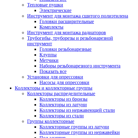
Тепловые пушки
Электрические
Инструмент для монтажа сшитого полиэтилена
Головки расширительные
Комплекты
Инструмент для монтажа радиаторов
Трубогибы, труборезы и резьбонарезной
инструмент
Головки резьбонарезные
Клуппы
Метчики
Наборы резьбонарезного инструмента
Показать все
Установки для опрессовки
Насосы для опрессовки
Коллекторы и коллекторные группы
Коллекторы распределительные
Коллекторы из бронзы
Коллекторы из латуни
Коллекторы из нержавеющей стали
Коллекторы из стали
Группы коллекторные
Коллекторные группы из латуни
Коллекторные группы из нержавейки
Под адаптер