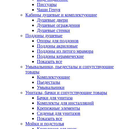
Писсуары
Чаши Генуя
Кабины душевые и комплектующие
Душевые двери
Душевые ограждения
Душевые стенки
Поддоны душевые
Опоры для поддонов
Поддоны акриловые
Поддоны из литого мрамора
Поддоны керамические
Показать все
Умывальники, пьедесталы и сопутствующие
товары
Комплектующие
Пьедесталы
Умывальники
Унитазы, бачки и сопутствующие товары
Бачки для унитаза
Комплекты для инсталляций
Крепежные элементы
Сиденья для унитазов
Показать все
Мойки и подстолья
Крепления для моек