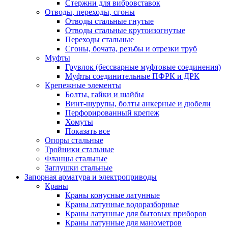
Стержни для вибровставок
Отводы, переходы, сгоны
Отводы стальные гнутые
Отводы стальные крутоизогнутые
Переходы стальные
Сгоны, бочата, резьбы и отрезки труб
Муфты
Грувлок (бессварные муфтовые соединения)
Муфты соединительные ПФРК и ДРК
Крепежные элементы
Болты, гайки и шайбы
Винт-шурупы, болты анкерные и дюбели
Перфорированный крепеж
Хомуты
Показать все
Опоры стальные
Тройники стальные
Фланцы стальные
Заглушки стальные
Запорная арматура и электроприводы
Краны
Краны конусные латунные
Краны латунные водоразборные
Краны латунные для бытовых приборов
Краны латунные для манометров