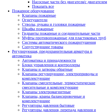
Насосные части без двигателя/с двигателем
Показать все
Пожарное оборудование
Клапаны пожарные
Огнетушители
Стволы, рукава и головки пожарные
Шкафы пожарные
Гидранты пожарные и соединительные части
Муфты противопожарные для пластиковых труб
Системы автоматического пожаротушения
Сопутствующие товары
Регулирующая, предохранительная арматура и
автоматика
Автоматика и принадлежности
Блоки управления и контроллеры
Клапаны и затворы обратные
Клапаны регулирующие, электроприводы и
комплектующие
Клапаны смесительные, термостатические
смесительные и комплектующие
Клапаны электромагнитные
Клапаны, краны балансировочные и
комплектующие
Регуляторы давления бытовые
Регуляторы давления, перепада давления и