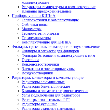
комплектующие
Регуляторы температуры и комплектующие
Клапаны предохранительные
Приборы учета и КИПиА
Теплосчетчики и комплектующие
Счётчики воды
Манометры
Термометры и оправы
Термоманометры
Комплектующие для КИПиА
Фильтры, грязевики, элеваторы и воздухоотводчики
Фильтры и запчасти для фильтров
Фильтры бытовые и комплектующие к ним
Грязевики
Конденсатоотводчики
Элеваторы и элеваторные узлы
Воздухоотводчики
Радиаторы, конвекторы и комплектующие
Радиаторы алюминиевые
Радиаторы биметаллические
Клапаны и элементы термостатические
Узлы подключения для радиаторов
Регистры отопительные РГТ
Радиаторы чугунные
Радиаторы стальные панельные