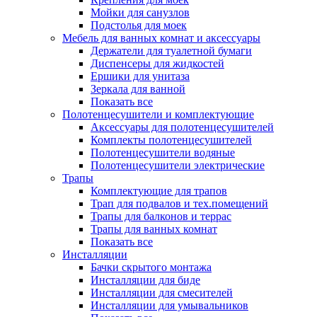
Мойки для санузлов
Подстолья для моек
Мебель для ванных комнат и аксессуары
Держатели для туалетной бумаги
Диспенсеры для жидкостей
Ершики для унитаза
Зеркала для ванной
Показать все
Полотенцесушители и комплектующие
Аксессуары для полотенцесушителей
Комплекты полотенцесушителей
Полотенцесушители водяные
Полотенцесушители электрические
Трапы
Комплектующие для трапов
Трап для подвалов и тех.помещений
Трапы для балконов и террас
Трапы для ванных комнат
Показать все
Инсталляции
Бачки скрытого монтажа
Инсталляции для биде
Инсталляции для смесителей
Инсталляции для умывальников