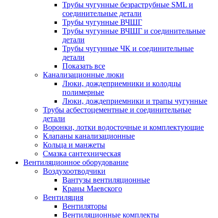
Трубы чугунные безраструбные SML и
соединительные детали
Трубы чугунные ВЧШГ
Трубы чугунные ВЧШГ и соединительные
детали
Трубы чугунные ЧК и соединительные
детали
Показать все
Канализационные люки
Люки, дождеприемники и колодцы
полимерные
Люки, дождеприемники и трапы чугунные
Трубы асбестоцементные и соединительные
детали
Воронки, лотки водосточные и комплектующие
Клапаны канализационные
Кольца и манжеты
Смазка сантехническая
Вентиляционное оборудование
Воздухоотводчики
Вантузы вентиляционные
Краны Маевского
Вентиляция
Вентиляторы
Вентиляционные комплекты