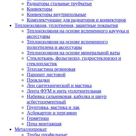
Радиаторы стальные трубчатые
Конвекторы
Конвекторы внутрипольные
Комплектующие для радиаторов и конвекторов
Теплоизоляция, уплотнения, защитные покрытия
Теплоизоляция на основе вспененного каучука и
аксессуары
Теплоизоляция на основе вспененного
полиэтилена и аксессуары
Теплоизоляция на основе минеральной ваты
Стеклоткань, фольгоизол, гидростеклоизол и
стеклопластик
Техпластина резиновая
Паронит листовой
Прокладки
Лен сантехнический и мастика
Лента ФУМ и нить уплотнительная
Набивка сальниковая, каболка и шнур
асбестоцементный
Грунтовка, мастика и лак
Асбокартон и пергамин
Герметики
Пена монтажная
Металлопрокат
Трубы профильные