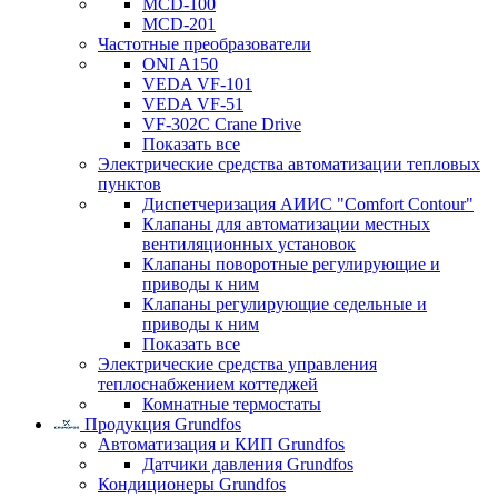
MCD-100
MCD-201
Частотные преобразователи
ONI A150
VEDA VF-101
VEDA VF-51
VF-302C Crane Drive
Показать все
Электрические средства автоматизации тепловых
пунктов
Диспетчеризация АИИС "Comfort Contour"
Клапаны для автоматизации местных
вентиляционных установок
Клапаны поворотные регулирующие и
приводы к ним
Клапаны регулирующие седельные и
приводы к ним
Показать все
Электрические средства управления
теплоснабжением коттеджей
Комнатные термостаты
Продукция Grundfos
Автоматизация и КИП Grundfos
Датчики давления Grundfos
Кондиционеры Grundfos