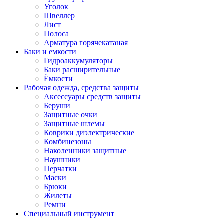
Уголок
Швеллер
Лист
Полоса
Арматура горячекатаная
Баки и емкости
Гидроаккумуляторы
Баки расширительные
Ёмкости
Рабочая одежда, средства защиты
Аксессуары средств защиты
Беруши
Защитные очки
Защитные шлемы
Коврики диэлектрические
Комбинезоны
Наколенники защитные
Наушники
Перчатки
Маски
Брюки
Жилеты
Ремни
Специальный инструмент