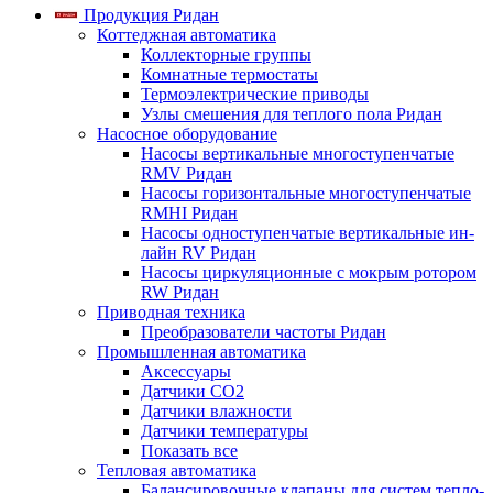
Продукция Ридан
Коттеджная автоматика
Коллекторные группы
Комнатные термостаты
Термоэлектрические приводы
Узлы смешения для теплого пола Ридан
Насосное оборудование
Насосы вертикальные многоступенчатые
RMV Ридан
Насосы горизонтальные многоступенчатые
RMHI Ридан
Насосы одноступенчатые вертикальные ин-
лайн RV Ридан
Насосы циркуляционные с мокрым ротором
RW Ридан
Приводная техника
Преобразователи частоты Ридан
Промышленная автоматика
Аксессуары
Датчики CO2
Датчики влажности
Датчики температуры
Показать все
Тепловая автоматика
Балансировочные клапаны для систем тепло-