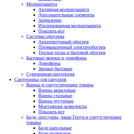
Молниезащита
Активная молниезащита
Дополнительные элементы
Заземление
Изолированная молниезащита
Показать все
Системы обогрева
Архитектурный обогрев
Промышленный электрообогрев
Теплые полы и бытовой обогрев
Бытовые звонки и домофоны
Домофоны
Звонки бытовые
Сувенирная продукция
Сантехника для санузлов
Ванны и сопутствующие товары
Ванны акриловые
Ванны стальные
Ванны чугунные
Монтажные комплекты
Показать все
Биде, писсуары, чаши Генуя и сопутствующие
товары
Биде напольные
Биде подвесное