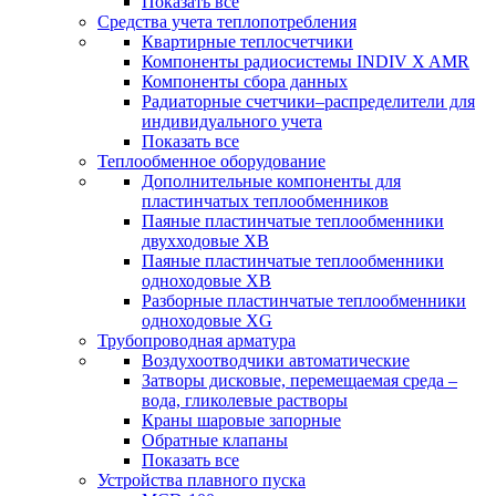
Показать все
Средства учета теплопотребления
Квартирные теплосчетчики
Компоненты радиосистемы INDIV X AMR
Компоненты сбора данных
Радиаторные счетчики–распределители для
индивидуального учета
Показать все
Теплообменное оборудование
Дополнительные компоненты для
пластинчатых теплообменников
Паяные пластинчатые теплообменники
двухходовые XB
Паяные пластинчатые теплообменники
одноходовые ХВ
Разборные пластинчатые теплообменники
одноходовые ХG
Трубопроводная арматура
Воздухоотводчики автоматические
Затворы дисковые, перемещаемая среда –
вода, гликолевые растворы
Краны шаровые запорные
Обратные клапаны
Показать все
Устройства плавного пуска