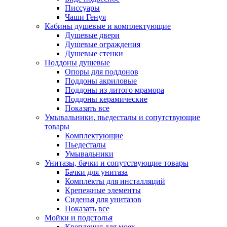
Писсуары
Чаши Генуя
Кабины душевые и комплектующие
Душевые двери
Душевые ограждения
Душевые стенки
Поддоны душевые
Опоры для поддонов
Поддоны акриловые
Поддоны из литого мрамора
Поддоны керамические
Показать все
Умывальники, пьедесталы и сопутствующие
товары
Комплектующие
Пьедесталы
Умывальники
Унитазы, бачки и сопутствующие товары
Бачки для унитаза
Комплекты для инсталляций
Крепежные элементы
Сиденья для унитазов
Показать все
Мойки и подстолья
Крепления для моек