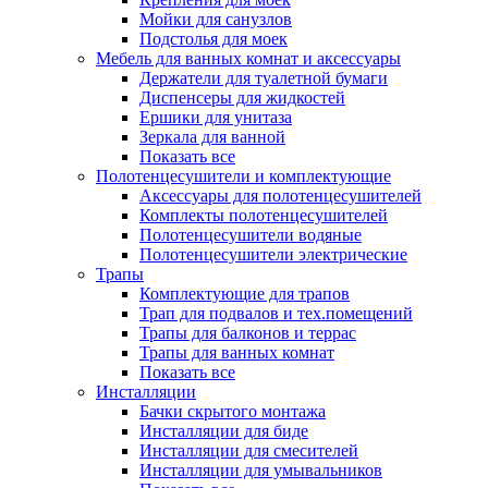
Мойки для санузлов
Подстолья для моек
Мебель для ванных комнат и аксессуары
Держатели для туалетной бумаги
Диспенсеры для жидкостей
Ершики для унитаза
Зеркала для ванной
Показать все
Полотенцесушители и комплектующие
Аксессуары для полотенцесушителей
Комплекты полотенцесушителей
Полотенцесушители водяные
Полотенцесушители электрические
Трапы
Комплектующие для трапов
Трап для подвалов и тех.помещений
Трапы для балконов и террас
Трапы для ванных комнат
Показать все
Инсталляции
Бачки скрытого монтажа
Инсталляции для биде
Инсталляции для смесителей
Инсталляции для умывальников