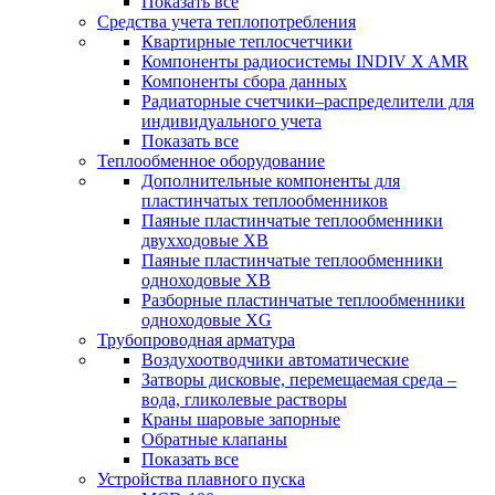
Показать все
Средства учета теплопотребления
Квартирные теплосчетчики
Компоненты радиосистемы INDIV X AMR
Компоненты сбора данных
Радиаторные счетчики–распределители для
индивидуального учета
Показать все
Теплообменное оборудование
Дополнительные компоненты для
пластинчатых теплообменников
Паяные пластинчатые теплообменники
двухходовые XB
Паяные пластинчатые теплообменники
одноходовые ХВ
Разборные пластинчатые теплообменники
одноходовые ХG
Трубопроводная арматура
Воздухоотводчики автоматические
Затворы дисковые, перемещаемая среда –
вода, гликолевые растворы
Краны шаровые запорные
Обратные клапаны
Показать все
Устройства плавного пуска