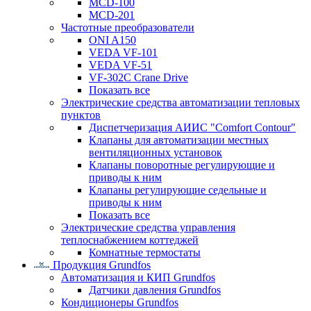
MCD-100
MCD-201
Частотные преобразователи
ONI A150
VEDA VF-101
VEDA VF-51
VF-302C Crane Drive
Показать все
Электрические средства автоматизации тепловых
пунктов
Диспетчеризация АИИС "Comfort Contour"
Клапаны для автоматизации местных
вентиляционных установок
Клапаны поворотные регулирующие и
приводы к ним
Клапаны регулирующие седельные и
приводы к ним
Показать все
Электрические средства управления
теплоснабжением коттеджей
Комнатные термостаты
Продукция Grundfos
Автоматизация и КИП Grundfos
Датчики давления Grundfos
Кондиционеры Grundfos