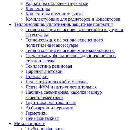
Радиаторы стальные трубчатые
Конвекторы
Конвекторы внутрипольные
Комплектующие для радиаторов и конвекторов
Теплоизоляция, уплотнения, защитные покрытия
Теплоизоляция на основе вспененного каучука и
аксессуары
Теплоизоляция на основе вспененного
полиэтилена и аксессуары
Теплоизоляция на основе минеральной ваты
Стеклоткань, фольгоизол, гидростеклоизол и
стеклопластик
Техпластина резиновая
Паронит листовой
Прокладки
Лен сантехнический и мастика
Лента ФУМ и нить уплотнительная
Набивка сальниковая, каболка и шнур
асбестоцементный
Грунтовка, мастика и лак
Асбокартон и пергамин
Герметики
Пена монтажная
Металлопрокат
Трубы профильные