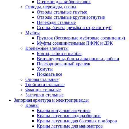
Стержни для вибровставок
Отводы, переходы, сгоны
Отводы стальные гнутые
Отводы стальные крутоизогнутые
Переходы стальные
Сгоны, бочата, резьбы и отрезки труб
Муфты
Грувлок (бессварные муфтовые соединения)
Муфты соединительные ПФРК и ДРК
Крепежные элементы
Болты, гайки и шайбы
Винт-шурупы, болты анкерные и дюбели
Перфорированный крепеж
Хомуты
Показать все
Опоры стальные
Тройники стальные
Фланцы стальные
Заглушки стальные
Запорная арматура и электроприводы
Краны
Краны конусные латунные
Краны латунные водоразборные
Краны латунные для бытовых приборов
Краны латунные для манометров