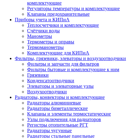
комплектующие
Регуляторы температуры и комплектующие
Клапаны предохранительные
Приборы учета и КИПиА
Теплосчетчики и комплектующие
Счётчики воды
Манометры
Термометры и оправы
Термоманометры
Комплектующие для КИПиА
Фильтры, грязевики, элеваторы и воздухоотводчики
Фильтры и запчасти для фильтров
Фильтры бытовые и комплектующие к ним
Грязевики
Конденсатоотводчики
Элеваторы и элеваторные узлы
Воздухоотводчики
Радиаторы, конвекторы и комплектующие
Радиаторы алюминиевые
Радиаторы биметаллические
Клапаны и элементы термостатические
Узлы подключения для радиаторов
Регистры отопительные РГТ
Радиаторы чугунные
Радиаторы стальные панельные