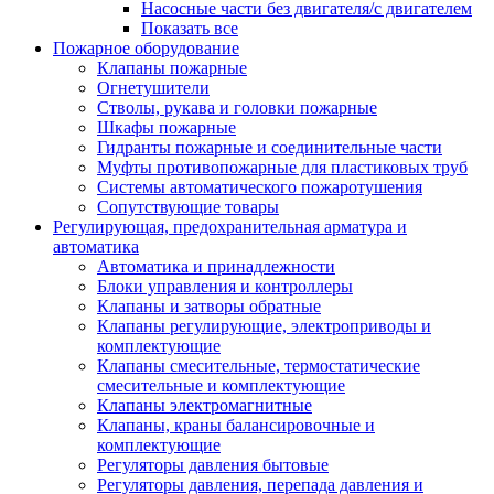
Насосные части без двигателя/с двигателем
Показать все
Пожарное оборудование
Клапаны пожарные
Огнетушители
Стволы, рукава и головки пожарные
Шкафы пожарные
Гидранты пожарные и соединительные части
Муфты противопожарные для пластиковых труб
Системы автоматического пожаротушения
Сопутствующие товары
Регулирующая, предохранительная арматура и
автоматика
Автоматика и принадлежности
Блоки управления и контроллеры
Клапаны и затворы обратные
Клапаны регулирующие, электроприводы и
комплектующие
Клапаны смесительные, термостатические
смесительные и комплектующие
Клапаны электромагнитные
Клапаны, краны балансировочные и
комплектующие
Регуляторы давления бытовые
Регуляторы давления, перепада давления и