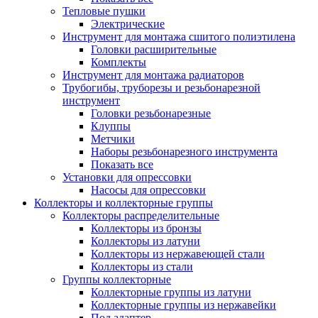
Тепловые пушки
Электрические
Инструмент для монтажа сшитого полиэтилена
Головки расширительные
Комплекты
Инструмент для монтажа радиаторов
Трубогибы, труборезы и резьбонарезной
инструмент
Головки резьбонарезные
Клуппы
Метчики
Наборы резьбонарезного инструмента
Показать все
Установки для опрессовки
Насосы для опрессовки
Коллекторы и коллекторные группы
Коллекторы распределительные
Коллекторы из бронзы
Коллекторы из латуни
Коллекторы из нержавеющей стали
Коллекторы из стали
Группы коллекторные
Коллекторные группы из латуни
Коллекторные группы из нержавейки
Под адаптер