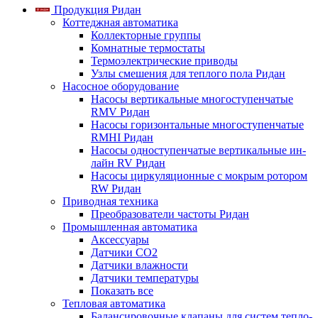
Продукция Ридан
Коттеджная автоматика
Коллекторные группы
Комнатные термостаты
Термоэлектрические приводы
Узлы смешения для теплого пола Ридан
Насосное оборудование
Насосы вертикальные многоступенчатые
RMV Ридан
Насосы горизонтальные многоступенчатые
RMHI Ридан
Насосы одноступенчатые вертикальные ин-
лайн RV Ридан
Насосы циркуляционные с мокрым ротором
RW Ридан
Приводная техника
Преобразователи частоты Ридан
Промышленная автоматика
Аксессуары
Датчики CO2
Датчики влажности
Датчики температуры
Показать все
Тепловая автоматика
Балансировочные клапаны для систем тепло-