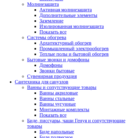
Молниезащита
Активная молниезащита
Дополнительные элементы
Заземление
Изолированная молниезащита
Показать все
Системы обогрева
Архитектурный обогрев
Промышленный электрообогрев
Теплые полы и бытовой обогрев
Бытовые звонки и домофоны
Домофоны
Звонки бытовые
Сувенирная продукция
Сантехника для санузлов
Ванны и сопутствующие товары
Ванны акриловые
Ванны стальные
Ванны чугунные
Монтажные комплекты
Показать все
Биде, писсуары, чаши Генуя и сопутствующие
товары
Биде напольные
Биде подвесное