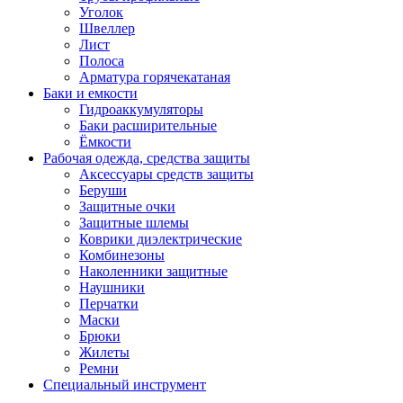
Уголок
Швеллер
Лист
Полоса
Арматура горячекатаная
Баки и емкости
Гидроаккумуляторы
Баки расширительные
Ёмкости
Рабочая одежда, средства защиты
Аксессуары средств защиты
Беруши
Защитные очки
Защитные шлемы
Коврики диэлектрические
Комбинезоны
Наколенники защитные
Наушники
Перчатки
Маски
Брюки
Жилеты
Ремни
Специальный инструмент