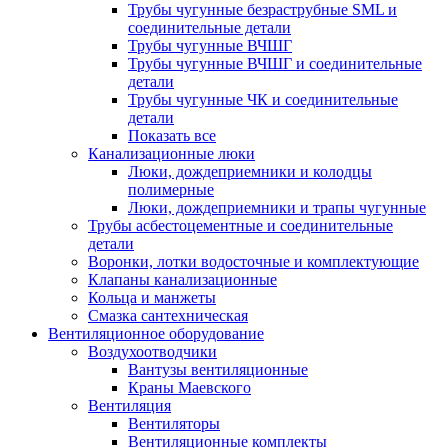
Трубы чугунные безраструбные SML и
соединительные детали
Трубы чугунные ВЧШГ
Трубы чугунные ВЧШГ и соединительные
детали
Трубы чугунные ЧК и соединительные
детали
Показать все
Канализационные люки
Люки, дождеприемники и колодцы
полимерные
Люки, дождеприемники и трапы чугунные
Трубы асбестоцементные и соединительные
детали
Воронки, лотки водосточные и комплектующие
Клапаны канализационные
Кольца и манжеты
Смазка сантехническая
Вентиляционное оборудование
Воздухоотводчики
Вантузы вентиляционные
Краны Маевского
Вентиляция
Вентиляторы
Вентиляционные комплекты