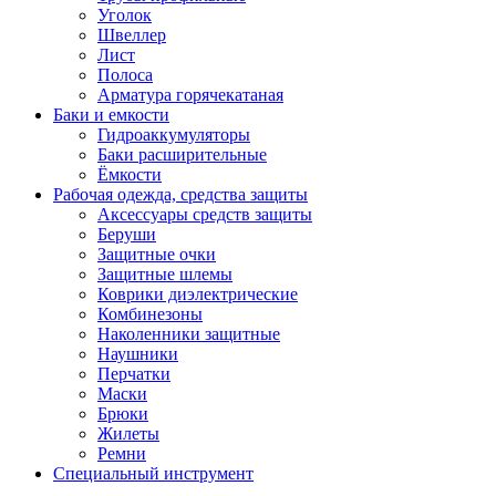
Уголок
Швеллер
Лист
Полоса
Арматура горячекатаная
Баки и емкости
Гидроаккумуляторы
Баки расширительные
Ёмкости
Рабочая одежда, средства защиты
Аксессуары средств защиты
Беруши
Защитные очки
Защитные шлемы
Коврики диэлектрические
Комбинезоны
Наколенники защитные
Наушники
Перчатки
Маски
Брюки
Жилеты
Ремни
Специальный инструмент