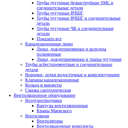
Трубы чугунные безраструбные SML и
соединительные детали
Трубы чугунные ВЧШГ
Трубы чугунные ВЧШГ и соединительные
детали
Трубы чугунные ЧК и соединительные
детали
Показать все
Канализационные люки
Люки, дождеприемники и колодцы
полимерные
Люки, дождеприемники и трапы чугунные
Трубы асбестоцементные и соединительные
детали
Воронки, лотки водосточные и комплектующие
Клапаны канализационные
Кольца и манжеты
Смазка сантехническая
Вентиляционное оборудование
Воздухоотводчики
Вантузы вентиляционные
Краны Маевского
Вентиляция
Вентиляторы
Вентиляционные комплекты