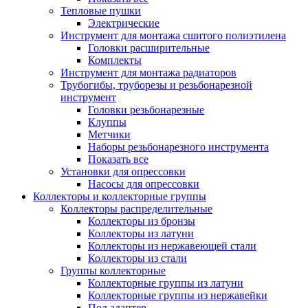
Тепловые пушки
Электрические
Инструмент для монтажа сшитого полиэтилена
Головки расширительные
Комплекты
Инструмент для монтажа радиаторов
Трубогибы, труборезы и резьбонарезной
инструмент
Головки резьбонарезные
Клуппы
Метчики
Наборы резьбонарезного инструмента
Показать все
Установки для опрессовки
Насосы для опрессовки
Коллекторы и коллекторные группы
Коллекторы распределительные
Коллекторы из бронзы
Коллекторы из латуни
Коллекторы из нержавеющей стали
Коллекторы из стали
Группы коллекторные
Коллекторные группы из латуни
Коллекторные группы из нержавейки
Под адаптер