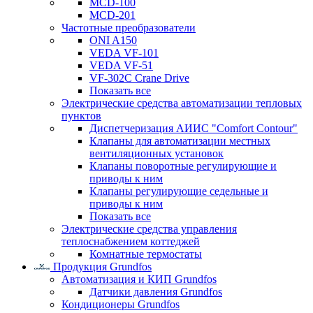
MCD-100
MCD-201
Частотные преобразователи
ONI A150
VEDA VF-101
VEDA VF-51
VF-302C Crane Drive
Показать все
Электрические средства автоматизации тепловых
пунктов
Диспетчеризация АИИС "Comfort Contour"
Клапаны для автоматизации местных
вентиляционных установок
Клапаны поворотные регулирующие и
приводы к ним
Клапаны регулирующие седельные и
приводы к ним
Показать все
Электрические средства управления
теплоснабжением коттеджей
Комнатные термостаты
Продукция Grundfos
Автоматизация и КИП Grundfos
Датчики давления Grundfos
Кондиционеры Grundfos