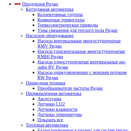
Продукция Ридан
Коттеджная автоматика
Коллекторные группы
Комнатные термостаты
Термоэлектрические приводы
Узлы смешения для теплого пола Ридан
Насосное оборудование
Насосы вертикальные многоступенчатые
RMV Ридан
Насосы горизонтальные многоступенчатые
RMHI Ридан
Насосы одноступенчатые вертикальные ин-
лайн RV Ридан
Насосы циркуляционные с мокрым ротором
RW Ридан
Приводная техника
Преобразователи частоты Ридан
Промышленная автоматика
Аксессуары
Датчики CO2
Датчики влажности
Датчики температуры
Показать все
Тепловая автоматика
Балансировочные клапаны для систем тепло-