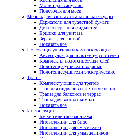
Мойки для санузлов
Подстолья для моек
Мебель для ванных комнат и аксессуары
Держатели для туалетной бумаги
Диспенсеры для жидкостей
Ершики для унитаза
Зеркала для ванной
Показать все
Полотенцесушители и комплектующие
Аксессуары для полотенцесушителей
Комплекты полотенцесушителей
Полотенцесушители водяные
Полотенцесушители электрические
Трапы
Комплектующие для трапов
Трап для подвалов и тех.помещений
Трапы для балконов и террас
Трапы для ванных комнат
Показать все
Инсталляции
Бачки скрытого монтажа
Инсталляции для биде
Инсталляции для смесителей
Инсталляции для умывальников