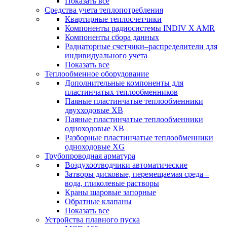
Показать все
Средства учета теплопотребления
Квартирные теплосчетчики
Компоненты радиосистемы INDIV X AMR
Компоненты сбора данных
Радиаторные счетчики–распределители для
индивидуального учета
Показать все
Теплообменное оборудование
Дополнительные компоненты для
пластинчатых теплообменников
Паяные пластинчатые теплообменники
двухходовые XB
Паяные пластинчатые теплообменники
одноходовые ХВ
Разборные пластинчатые теплообменники
одноходовые ХG
Трубопроводная арматура
Воздухоотводчики автоматические
Затворы дисковые, перемещаемая среда –
вода, гликолевые растворы
Краны шаровые запорные
Обратные клапаны
Показать все
Устройства плавного пуска