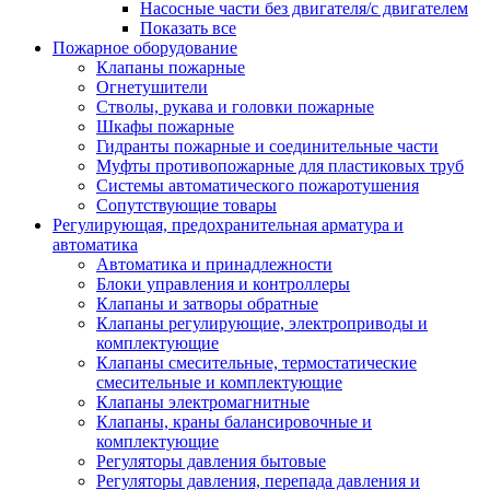
Насосные части без двигателя/с двигателем
Показать все
Пожарное оборудование
Клапаны пожарные
Огнетушители
Стволы, рукава и головки пожарные
Шкафы пожарные
Гидранты пожарные и соединительные части
Муфты противопожарные для пластиковых труб
Системы автоматического пожаротушения
Сопутствующие товары
Регулирующая, предохранительная арматура и
автоматика
Автоматика и принадлежности
Блоки управления и контроллеры
Клапаны и затворы обратные
Клапаны регулирующие, электроприводы и
комплектующие
Клапаны смесительные, термостатические
смесительные и комплектующие
Клапаны электромагнитные
Клапаны, краны балансировочные и
комплектующие
Регуляторы давления бытовые
Регуляторы давления, перепада давления и