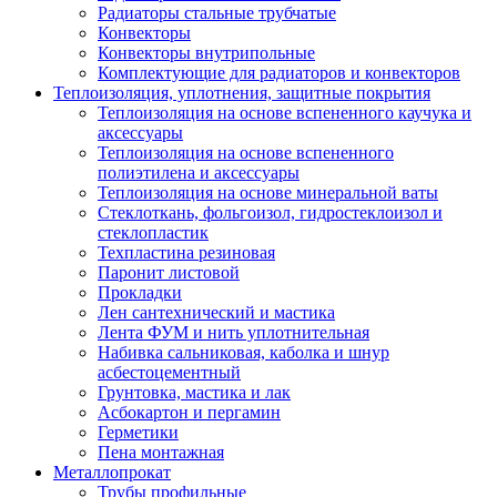
Радиаторы стальные трубчатые
Конвекторы
Конвекторы внутрипольные
Комплектующие для радиаторов и конвекторов
Теплоизоляция, уплотнения, защитные покрытия
Теплоизоляция на основе вспененного каучука и
аксессуары
Теплоизоляция на основе вспененного
полиэтилена и аксессуары
Теплоизоляция на основе минеральной ваты
Стеклоткань, фольгоизол, гидростеклоизол и
стеклопластик
Техпластина резиновая
Паронит листовой
Прокладки
Лен сантехнический и мастика
Лента ФУМ и нить уплотнительная
Набивка сальниковая, каболка и шнур
асбестоцементный
Грунтовка, мастика и лак
Асбокартон и пергамин
Герметики
Пена монтажная
Металлопрокат
Трубы профильные