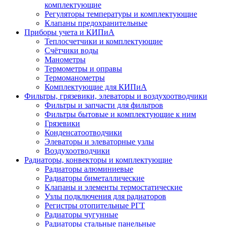
комплектующие
Регуляторы температуры и комплектующие
Клапаны предохранительные
Приборы учета и КИПиА
Теплосчетчики и комплектующие
Счётчики воды
Манометры
Термометры и оправы
Термоманометры
Комплектующие для КИПиА
Фильтры, грязевики, элеваторы и воздухоотводчики
Фильтры и запчасти для фильтров
Фильтры бытовые и комплектующие к ним
Грязевики
Конденсатоотводчики
Элеваторы и элеваторные узлы
Воздухоотводчики
Радиаторы, конвекторы и комплектующие
Радиаторы алюминиевые
Радиаторы биметаллические
Клапаны и элементы термостатические
Узлы подключения для радиаторов
Регистры отопительные РГТ
Радиаторы чугунные
Радиаторы стальные панельные