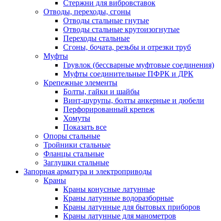
Стержни для вибровставок
Отводы, переходы, сгоны
Отводы стальные гнутые
Отводы стальные крутоизогнутые
Переходы стальные
Сгоны, бочата, резьбы и отрезки труб
Муфты
Грувлок (бессварные муфтовые соединения)
Муфты соединительные ПФРК и ДРК
Крепежные элементы
Болты, гайки и шайбы
Винт-шурупы, болты анкерные и дюбели
Перфорированный крепеж
Хомуты
Показать все
Опоры стальные
Тройники стальные
Фланцы стальные
Заглушки стальные
Запорная арматура и электроприводы
Краны
Краны конусные латунные
Краны латунные водоразборные
Краны латунные для бытовых приборов
Краны латунные для манометров