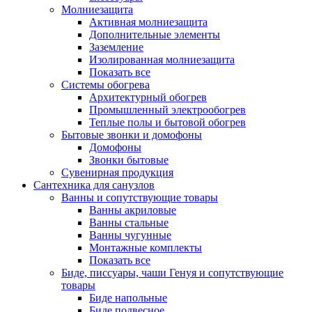
Молниезащита
Активная молниезащита
Дополнительные элементы
Заземление
Изолированная молниезащита
Показать все
Системы обогрева
Архитектурный обогрев
Промышленный электрообогрев
Теплые полы и бытовой обогрев
Бытовые звонки и домофоны
Домофоны
Звонки бытовые
Сувенирная продукция
Сантехника для санузлов
Ванны и сопутствующие товары
Ванны акриловые
Ванны стальные
Ванны чугунные
Монтажные комплекты
Показать все
Биде, писсуары, чаши Генуя и сопутствующие
товары
Биде напольные
Биде подвесное