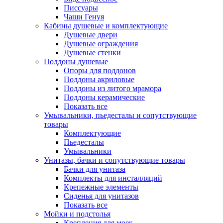
Писсуары
Чаши Генуя
Кабины душевые и комплектующие
Душевые двери
Душевые ограждения
Душевые стенки
Поддоны душевые
Опоры для поддонов
Поддоны акриловые
Поддоны из литого мрамора
Поддоны керамические
Показать все
Умывальники, пьедесталы и сопутствующие
товары
Комплектующие
Пьедесталы
Умывальники
Унитазы, бачки и сопутствующие товары
Бачки для унитаза
Комплекты для инсталляций
Крепежные элементы
Сиденья для унитазов
Показать все
Мойки и подстолья
Крепления для моек