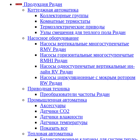
Продукция Ридан
Коттеджная автоматика
Коллекторные группы
Комнатные термостаты
Термоэлектрические приводы
Узлы смешения для теплого пола Ридан
Насосное оборудование
Насосы вертикальные многоступенчатые
RMV Ридан
Насосы горизонтальные многоступенчатые
RMHI Ридан
Насосы одноступенчатые вертикальные ин-
лайн RV Ридан
Насосы циркуляционные с мокрым ротором
RW Ридан
Приводная техника
Преобразователи частоты Ридан
Промышленная автоматика
Аксессуары
Датчики CO2
Датчики влажности
Датчики температуры
Показать все
Тепловая автоматика
Балансировочные клапаны для систем тепло-