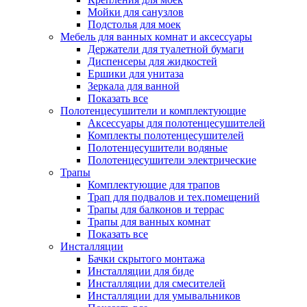
Мойки для санузлов
Подстолья для моек
Мебель для ванных комнат и аксессуары
Держатели для туалетной бумаги
Диспенсеры для жидкостей
Ершики для унитаза
Зеркала для ванной
Показать все
Полотенцесушители и комплектующие
Аксессуары для полотенцесушителей
Комплекты полотенцесушителей
Полотенцесушители водяные
Полотенцесушители электрические
Трапы
Комплектующие для трапов
Трап для подвалов и тех.помещений
Трапы для балконов и террас
Трапы для ванных комнат
Показать все
Инсталляции
Бачки скрытого монтажа
Инсталляции для биде
Инсталляции для смесителей
Инсталляции для умывальников