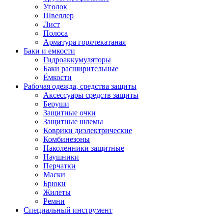
Уголок
Швеллер
Лист
Полоса
Арматура горячекатаная
Баки и емкости
Гидроаккумуляторы
Баки расширительные
Ёмкости
Рабочая одежда, средства защиты
Аксессуары средств защиты
Беруши
Защитные очки
Защитные шлемы
Коврики диэлектрические
Комбинезоны
Наколенники защитные
Наушники
Перчатки
Маски
Брюки
Жилеты
Ремни
Специальный инструмент