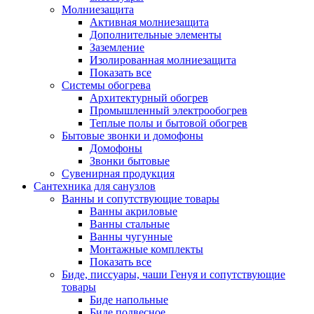
Молниезащита
Активная молниезащита
Дополнительные элементы
Заземление
Изолированная молниезащита
Показать все
Системы обогрева
Архитектурный обогрев
Промышленный электрообогрев
Теплые полы и бытовой обогрев
Бытовые звонки и домофоны
Домофоны
Звонки бытовые
Сувенирная продукция
Сантехника для санузлов
Ванны и сопутствующие товары
Ванны акриловые
Ванны стальные
Ванны чугунные
Монтажные комплекты
Показать все
Биде, писсуары, чаши Генуя и сопутствующие
товары
Биде напольные
Биде подвесное