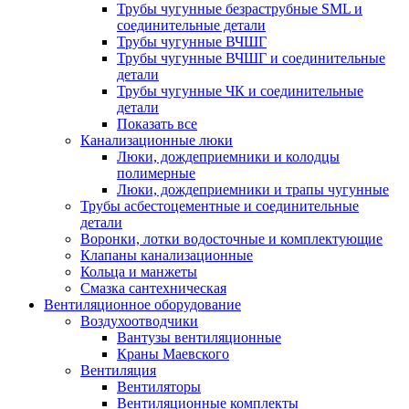
Трубы чугунные безраструбные SML и
соединительные детали
Трубы чугунные ВЧШГ
Трубы чугунные ВЧШГ и соединительные
детали
Трубы чугунные ЧК и соединительные
детали
Показать все
Канализационные люки
Люки, дождеприемники и колодцы
полимерные
Люки, дождеприемники и трапы чугунные
Трубы асбестоцементные и соединительные
детали
Воронки, лотки водосточные и комплектующие
Клапаны канализационные
Кольца и манжеты
Смазка сантехническая
Вентиляционное оборудование
Воздухоотводчики
Вантузы вентиляционные
Краны Маевского
Вентиляция
Вентиляторы
Вентиляционные комплекты