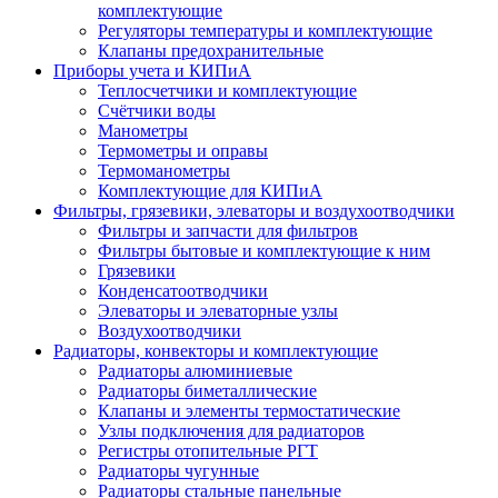
комплектующие
Регуляторы температуры и комплектующие
Клапаны предохранительные
Приборы учета и КИПиА
Теплосчетчики и комплектующие
Счётчики воды
Манометры
Термометры и оправы
Термоманометры
Комплектующие для КИПиА
Фильтры, грязевики, элеваторы и воздухоотводчики
Фильтры и запчасти для фильтров
Фильтры бытовые и комплектующие к ним
Грязевики
Конденсатоотводчики
Элеваторы и элеваторные узлы
Воздухоотводчики
Радиаторы, конвекторы и комплектующие
Радиаторы алюминиевые
Радиаторы биметаллические
Клапаны и элементы термостатические
Узлы подключения для радиаторов
Регистры отопительные РГТ
Радиаторы чугунные
Радиаторы стальные панельные