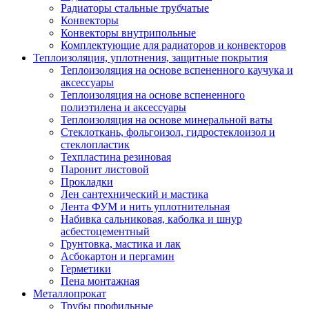
Радиаторы стальные трубчатые
Конвекторы
Конвекторы внутрипольные
Комплектующие для радиаторов и конвекторов
Теплоизоляция, уплотнения, защитные покрытия
Теплоизоляция на основе вспененного каучука и
аксессуары
Теплоизоляция на основе вспененного
полиэтилена и аксессуары
Теплоизоляция на основе минеральной ваты
Стеклоткань, фольгоизол, гидростеклоизол и
стеклопластик
Техпластина резиновая
Паронит листовой
Прокладки
Лен сантехнический и мастика
Лента ФУМ и нить уплотнительная
Набивка сальниковая, каболка и шнур
асбестоцементный
Грунтовка, мастика и лак
Асбокартон и пергамин
Герметики
Пена монтажная
Металлопрокат
Трубы профильные