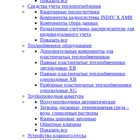
Показать все
Средства учета теплопотребления
Квартирные теплосчетчики
Компоненты радиосистемы INDIV X AMR
Компоненты сбора данных
Радиаторные счетчики–распределители для
индивидуального учета
Показать все
Теплообменное оборудование
Дополнительные компоненты для
пластинчатых теплообменников
Паяные пластинчатые теплообменники
двухходовые XB
Паяные пластинчатые теплообменники
одноходовые ХВ
Разборные пластинчатые теплообменники
одноходовые ХG
Трубопроводная арматура
Воздухоотводчики автоматические
Затворы дисковые, перемещаемая среда –
вода, гликолевые растворы
Краны шаровые запорные
Обратные клапаны
Показать все
Устройства плавного пуска