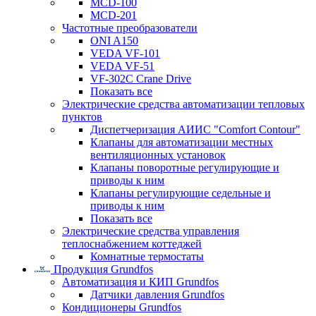
MCD-100
MCD-201
Частотные преобразователи
ONI A150
VEDA VF-101
VEDA VF-51
VF-302C Crane Drive
Показать все
Электрические средства автоматизации тепловых
пунктов
Диспетчеризация АИИС "Comfort Contour"
Клапаны для автоматизации местных
вентиляционных установок
Клапаны поворотные регулирующие и
приводы к ним
Клапаны регулирующие седельные и
приводы к ним
Показать все
Электрические средства управления
теплоснабжением коттеджей
Комнатные термостаты
Продукция Grundfos
Автоматизация и КИП Grundfos
Датчики давления Grundfos
Кондиционеры Grundfos