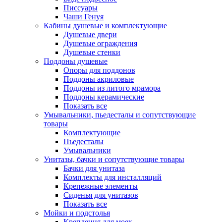
Писсуары
Чаши Генуя
Кабины душевые и комплектующие
Душевые двери
Душевые ограждения
Душевые стенки
Поддоны душевые
Опоры для поддонов
Поддоны акриловые
Поддоны из литого мрамора
Поддоны керамические
Показать все
Умывальники, пьедесталы и сопутствующие
товары
Комплектующие
Пьедесталы
Умывальники
Унитазы, бачки и сопутствующие товары
Бачки для унитаза
Комплекты для инсталляций
Крепежные элементы
Сиденья для унитазов
Показать все
Мойки и подстолья
Крепления для моек