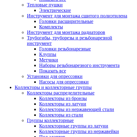
Тепловые пушки
Электрические
Инструмент для монтажа сшитого полиэтилена
Головки расширительные
Комплекты
Инструмент для монтажа радиаторов
Трубогибы, труборезы и резьбонарезной
инструмент
Головки резьбонарезные
Клуппы
Метчики
Наборы резьбонарезного инструмента
Показать все
Установки для опрессовки
Насосы для опрессовки
Коллекторы и коллекторные группы
Коллекторы распределительные
Коллекторы из бронзы
Коллекторы из латуни
Коллекторы из нержавеющей стали
Коллекторы из стали
Группы коллекторные
Коллекторные группы из латуни
Коллекторные группы из нержавейки
Под адаптер