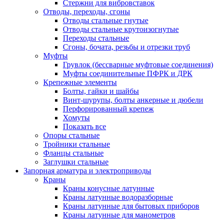
Стержни для вибровставок
Отводы, переходы, сгоны
Отводы стальные гнутые
Отводы стальные крутоизогнутые
Переходы стальные
Сгоны, бочата, резьбы и отрезки труб
Муфты
Грувлок (бессварные муфтовые соединения)
Муфты соединительные ПФРК и ДРК
Крепежные элементы
Болты, гайки и шайбы
Винт-шурупы, болты анкерные и дюбели
Перфорированный крепеж
Хомуты
Показать все
Опоры стальные
Тройники стальные
Фланцы стальные
Заглушки стальные
Запорная арматура и электроприводы
Краны
Краны конусные латунные
Краны латунные водоразборные
Краны латунные для бытовых приборов
Краны латунные для манометров