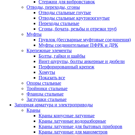
Стержни для вибровставок
Отводы, переходы, сгоны
Отводы стальные гнутые
Отводы стальные крутоизогнутые
Переходы стальные
Сгоны, бочата, резьбы и отрезки труб
Муфты
Грувлок (бессварные муфтовые соединения)
Муфты соединительные ПФРК и ДРК
Крепежные элементы
Болты, гайки и шайбы
Винт-шурупы, болты анкерные и дюбели
Перфорированный крепеж
Хомуты
Показать все
Опоры стальные
Тройники стальные
Фланцы стальные
Заглушки стальные
Запорная арматура и электроприводы
Краны
Краны конусные латунные
Краны латунные водоразборные
Краны латунные для бытовых приборов
Краны латунные для манометров