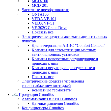
MCD-100
MCD-201
Частотные преобразователи
ONI A150
VEDA VF-101
VEDA VF-51
VF-302C Crane Drive
Показать все
Электрические средства автоматизации тепловых
пунктов
Диспетчеризация АИИС "Comfort Contour"
Клапаны для автоматизации местных
вентиляционных установок
Клапаны поворотные регулирующие и
приводы к ним
Клапаны регулирующие седельные и
приводы к ним
Показать все
Электрические средства управления
теплоснабжением коттеджей
Комнатные термостаты
Продукция Grundfos
Автоматизация и КИП Grundfos
Датчики давления Grundfos
Кондиционеры Grundfos