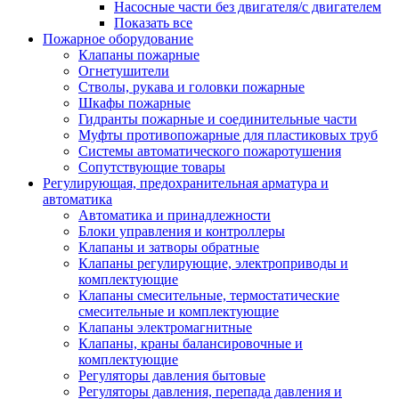
Насосные части без двигателя/с двигателем
Показать все
Пожарное оборудование
Клапаны пожарные
Огнетушители
Стволы, рукава и головки пожарные
Шкафы пожарные
Гидранты пожарные и соединительные части
Муфты противопожарные для пластиковых труб
Системы автоматического пожаротушения
Сопутствующие товары
Регулирующая, предохранительная арматура и
автоматика
Автоматика и принадлежности
Блоки управления и контроллеры
Клапаны и затворы обратные
Клапаны регулирующие, электроприводы и
комплектующие
Клапаны смесительные, термостатические
смесительные и комплектующие
Клапаны электромагнитные
Клапаны, краны балансировочные и
комплектующие
Регуляторы давления бытовые
Регуляторы давления, перепада давления и