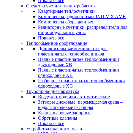
Показать все
Средства учета теплопотребления
Квартирные теплосчетчики
Компоненты радиосистемы INDIV X AMR
Компоненты сбора данных
Радиаторные счетчики–распределители для
индивидуального учета
Показать все
Теплообменное оборудование
Дополнительные компоненты для
пластинчатых теплообменников
Паяные пластинчатые теплообменники
двухходовые XB
Паяные пластинчатые теплообменники
одноходовые ХВ
Разборные пластинчатые теплообменники
одноходовые ХG
Трубопроводная арматура
Воздухоотводчики автоматические
Затворы дисковые, перемещаемая среда –
вода, гликолевые растворы
Краны шаровые запорные
Обратные клапаны
Показать все
Устройства плавного пуска