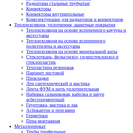
Радиаторы стальные трубчатые
Конвекторы
Конвекторы внутрипольные
Комплектующие для радиаторов и конвекторов
Теплоизоляция, уплотнения, защитные покрытия
Теплоизоляция на основе вспененного каучука и
аксессуары
Теплоизоляция на основе вспененного
полиэтилена и аксессуары
Теплоизоляция на основе минеральной ваты
Стеклоткань, фольгоизол, гидростеклоизол и
стеклопластик
Техпластина резиновая
Паронит листовой
Прокладки
Лен сантехнический и мастика
Лента ФУМ и нить уплотнительная
Набивка сальниковая, каболка и шнур
асбестоцементный
Грунтовка, мастика и лак
Асбокартон и пергамин
Герметики
Пена монтажная
Металлопрокат
Трубы профильные