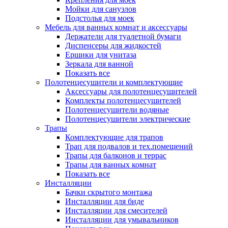
Мойки для санузлов
Подстолья для моек
Мебель для ванных комнат и аксессуары
Держатели для туалетной бумаги
Диспенсеры для жидкостей
Ершики для унитаза
Зеркала для ванной
Показать все
Полотенцесушители и комплектующие
Аксессуары для полотенцесушителей
Комплекты полотенцесушителей
Полотенцесушители водяные
Полотенцесушители электрические
Трапы
Комплектующие для трапов
Трап для подвалов и тех.помещений
Трапы для балконов и террас
Трапы для ванных комнат
Показать все
Инсталляции
Бачки скрытого монтажа
Инсталляции для биде
Инсталляции для смесителей
Инсталляции для умывальников