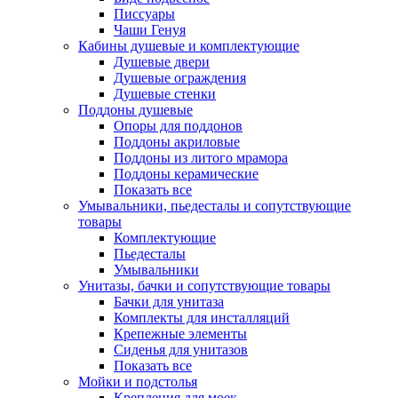
Писсуары
Чаши Генуя
Кабины душевые и комплектующие
Душевые двери
Душевые ограждения
Душевые стенки
Поддоны душевые
Опоры для поддонов
Поддоны акриловые
Поддоны из литого мрамора
Поддоны керамические
Показать все
Умывальники, пьедесталы и сопутствующие
товары
Комплектующие
Пьедесталы
Умывальники
Унитазы, бачки и сопутствующие товары
Бачки для унитаза
Комплекты для инсталляций
Крепежные элементы
Сиденья для унитазов
Показать все
Мойки и подстолья
Крепления для моек