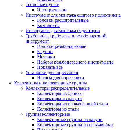
Тепловые пушки
Электрические
Инструмент для монтажа сшитого полиэтилена
Головки расширительные
Комплекты
Инструмент для монтажа радиаторов
Трубогибы, труборезы и резьбонарезной
инструмент
Головки резьбонарезные
Клуппы
Метчики
Наборы резьбонарезного инструмента
Показать все
Установки для опрессовки
Насосы для опрессовки
Коллекторы и коллекторные группы
Коллекторы распределительные
Коллекторы из бронзы
Коллекторы из латуни
Коллекторы из нержавеющей стали
Коллекторы из стали
Группы коллекторные
Коллекторные группы из латуни
Коллекторные группы из нержавейки
Под адаптер