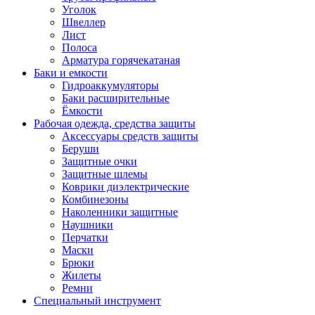
Уголок
Швеллер
Лист
Полоса
Арматура горячекатаная
Баки и емкости
Гидроаккумуляторы
Баки расширительные
Ёмкости
Рабочая одежда, средства защиты
Аксессуары средств защиты
Беруши
Защитные очки
Защитные шлемы
Коврики диэлектрические
Комбинезоны
Наколенники защитные
Наушники
Перчатки
Маски
Брюки
Жилеты
Ремни
Специальный инструмент