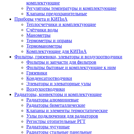
комплектующие
Регуляторы температуры и комплектующие
Клапаны предохранительные
Приборы учета и КИПиА
Теплосчетчики и комплектующие
Счётчики воды
Манометры
Термометры и оправы
Термоманометры
Комплектующие для КИПиА
Фильтры, грязевики, элеваторы и воздухоотводчики
Фильтры и запчасти для фильтров
Фильтры бытовые и комплектующие к ним
Грязевики
Конденсатоотводчики
Элеваторы и элеваторные узлы
Воздухоотводчики
Радиаторы, конвекторы и комплектующие
Радиаторы алюминиевые
Радиаторы биметаллические
Клапаны и элементы термостатические
Узлы подключения для радиаторов
Регистры отопительные РГТ
Радиаторы чугунные
Радиаторы стальные панельные