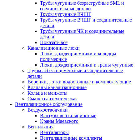
Трубы чугунные безраструбные SML и
соединительные детали
Трубы чугунные ВЧШГ
Трубы чугунные ВЧШГ и соединительные
детали
Трубы чугунные ЧК и соединительные
детали
Показать все
Канализационные люки
Люки, дождеприемники и колодцы
полимерные
Люки, дождеприемники и трапы чугунные
Трубы асбестоцементные и соединительные
детали
Воронки, лотки водосточные и комплектующие
Клапаны канализационные
Кольца и манжеты
Смазка сантехническая
Вентиляционное оборудование
Воздухоотводчики
Вантузы вентиляционные
Краны Маевского
Вентиляция
Вентиляторы
Вентиляционные комплекты