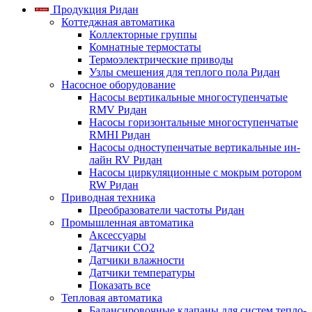
Продукция Ридан
Коттеджная автоматика
Коллекторные группы
Комнатные термостаты
Термоэлектрические приводы
Узлы смешения для теплого пола Ридан
Насосное оборудование
Насосы вертикальные многоступенчатые
RMV Ридан
Насосы горизонтальные многоступенчатые
RMHI Ридан
Насосы одноступенчатые вертикальные ин-
лайн RV Ридан
Насосы циркуляционные с мокрым ротором
RW Ридан
Приводная техника
Преобразователи частоты Ридан
Промышленная автоматика
Аксессуары
Датчики CO2
Датчики влажности
Датчики температуры
Показать все
Тепловая автоматика
Балансировочные клапаны для систем тепло-