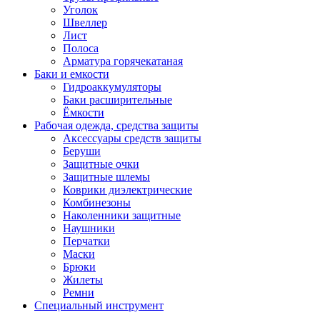
Уголок
Швеллер
Лист
Полоса
Арматура горячекатаная
Баки и емкости
Гидроаккумуляторы
Баки расширительные
Ёмкости
Рабочая одежда, средства защиты
Аксессуары средств защиты
Беруши
Защитные очки
Защитные шлемы
Коврики диэлектрические
Комбинезоны
Наколенники защитные
Наушники
Перчатки
Маски
Брюки
Жилеты
Ремни
Специальный инструмент