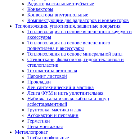
Радиаторы стальные трубчатые
Конвекторы
Конвекторы внутрипольные
Комплектующие для радиаторов и конвекторов
Теплоизоляция, уплотнения, защитные покрытия
Теплоизоляция на основе вспененного каучука и
аксессуары
Теплоизоляция на основе вспененного
полиэтилена и аксессуары
Теплоизоляция на основе минеральной ваты
Стеклоткань, фольгоизол, гидростеклоизол и
стеклопластик
Техпластина резиновая
Паронит листовой
Прокладки
Лен сантехнический и мастика
Лента ФУМ и нить уплотнительная
Набивка сальниковая, каболка и шнур
асбестоцементный
Грунтовка, мастика и лак
Асбокартон и пергамин
Герметики
Пена монтажная
Металлопрокат
Трубы профильные