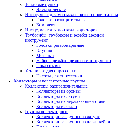
Тепловые пушки
Электрические
Инструмент для монтажа сшитого полиэтилена
Головки расширительные
Комплекты
Инструмент для монтажа радиаторов
Трубогибы, труборезы и резьбонарезной
инструмент
Головки резьбонарезные
Клуппы
Метчики
Наборы резьбонарезного инструмента
Показать все
Установки для опрессовки
Насосы для опрессовки
Коллекторы и коллекторные группы
Коллекторы распределительные
Коллекторы из бронзы
Коллекторы из латуни
Коллекторы из нержавеющей стали
Коллекторы из стали
Группы коллекторные
Коллекторные группы из латуни
Коллекторные группы из нержавейки
Под адаптер