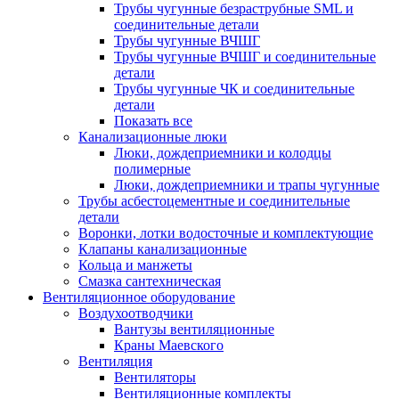
Трубы чугунные безраструбные SML и
соединительные детали
Трубы чугунные ВЧШГ
Трубы чугунные ВЧШГ и соединительные
детали
Трубы чугунные ЧК и соединительные
детали
Показать все
Канализационные люки
Люки, дождеприемники и колодцы
полимерные
Люки, дождеприемники и трапы чугунные
Трубы асбестоцементные и соединительные
детали
Воронки, лотки водосточные и комплектующие
Клапаны канализационные
Кольца и манжеты
Смазка сантехническая
Вентиляционное оборудование
Воздухоотводчики
Вантузы вентиляционные
Краны Маевского
Вентиляция
Вентиляторы
Вентиляционные комплекты