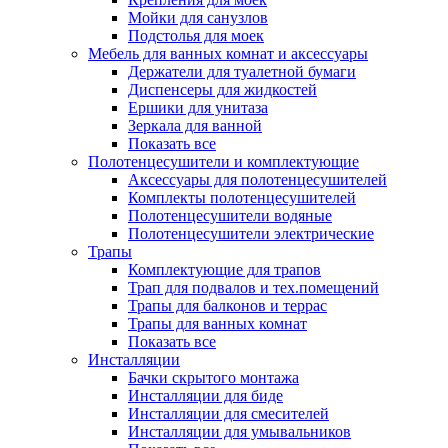
Мойки для санузлов
Подстолья для моек
Мебель для ванных комнат и аксессуары
Держатели для туалетной бумаги
Диспенсеры для жидкостей
Ершики для унитаза
Зеркала для ванной
Показать все
Полотенцесушители и комплектующие
Аксессуары для полотенцесушителей
Комплекты полотенцесушителей
Полотенцесушители водяные
Полотенцесушители электрические
Трапы
Комплектующие для трапов
Трап для подвалов и тех.помещений
Трапы для балконов и террас
Трапы для ванных комнат
Показать все
Инсталляции
Бачки скрытого монтажа
Инсталляции для биде
Инсталляции для смесителей
Инсталляции для умывальников