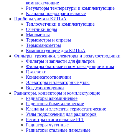
комплектующие
Регуляторы температуры и комплектующие
Клапаны предохранительные
Приборы учета и КИПиА
Теплосчетчики и комплектующие
Счётчики воды
Манометры
Термометры и оправы
Термоманометры
Комплектующие для КИПиА
Фильтры, грязевики, элеваторы и воздухоотводчики
Фильтры и запчасти для фильтров
Фильтры бытовые и комплектующие к ним
Грязевики
Конденсатоотводчики
Элеваторы и элеваторные узлы
Воздухоотводчики
Радиаторы, конвекторы и комплектующие
Радиаторы алюминиевые
Радиаторы биметаллические
Клапаны и элементы термостатические
Узлы подключения для радиаторов
Регистры отопительные РГТ
Радиаторы чугунные
Радиаторы стальные панельные