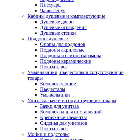
Писсуары
Чаши Генуя
Кабины душевые и комплектующие
Душевые двери
Душевые ограждения
Душевые стенки
Поддоны душевые
Опоры для поддонов
Поддоны акриловые
Поддоны из литого мрамора
Поддоны керамические
Показать все
Умывальники, пьедесталы и сопутствующие
товары
Комплектующие
Пьедесталы
Умывальники
Унитазы, бачки и сопутствующие товары
Бачки для унитаза
Комплекты для инсталляций
Крепежные элементы
Сиденья для унитазов
Показать все
Мойки и подстолья
Крепления для моек