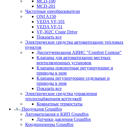
MCD-100
MCD-201
Частотные преобразователи
ONI A150
VEDA VF-101
VEDA VF-51
VF-302C Crane Drive
Показать все
Электрические средства автоматизации тепловых
пунктов
Диспетчеризация АИИС "Comfort Contour"
Клапаны для автоматизации местных
вентиляционных установок
Клапаны поворотные регулирующие и
приводы к ним
Клапаны регулирующие седельные и
приводы к ним
Показать все
Электрические средства управления
теплоснабжением коттеджей
Комнатные термостаты
Продукция Grundfos
Автоматизация и КИП Grundfos
Датчики давления Grundfos
Кондиционеры Grundfos