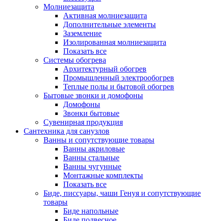
Молниезащита
Активная молниезащита
Дополнительные элементы
Заземление
Изолированная молниезащита
Показать все
Системы обогрева
Архитектурный обогрев
Промышленный электрообогрев
Теплые полы и бытовой обогрев
Бытовые звонки и домофоны
Домофоны
Звонки бытовые
Сувенирная продукция
Сантехника для санузлов
Ванны и сопутствующие товары
Ванны акриловые
Ванны стальные
Ванны чугунные
Монтажные комплекты
Показать все
Биде, писсуары, чаши Генуя и сопутствующие
товары
Биде напольные
Биде подвесное