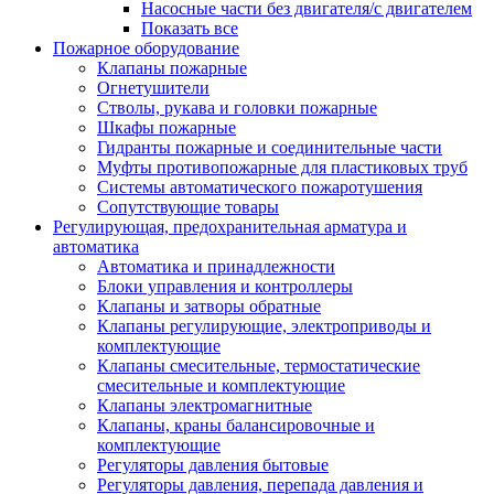
Насосные части без двигателя/с двигателем
Показать все
Пожарное оборудование
Клапаны пожарные
Огнетушители
Стволы, рукава и головки пожарные
Шкафы пожарные
Гидранты пожарные и соединительные части
Муфты противопожарные для пластиковых труб
Системы автоматического пожаротушения
Сопутствующие товары
Регулирующая, предохранительная арматура и
автоматика
Автоматика и принадлежности
Блоки управления и контроллеры
Клапаны и затворы обратные
Клапаны регулирующие, электроприводы и
комплектующие
Клапаны смесительные, термостатические
смесительные и комплектующие
Клапаны электромагнитные
Клапаны, краны балансировочные и
комплектующие
Регуляторы давления бытовые
Регуляторы давления, перепада давления и