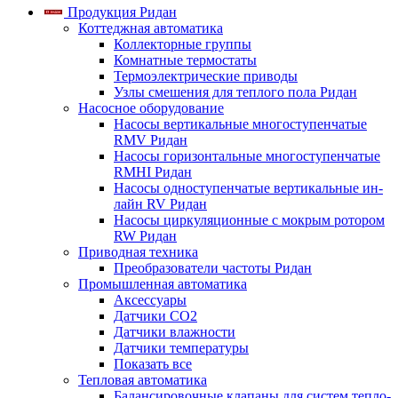
Продукция Ридан
Коттеджная автоматика
Коллекторные группы
Комнатные термостаты
Термоэлектрические приводы
Узлы смешения для теплого пола Ридан
Насосное оборудование
Насосы вертикальные многоступенчатые
RMV Ридан
Насосы горизонтальные многоступенчатые
RMHI Ридан
Насосы одноступенчатые вертикальные ин-
лайн RV Ридан
Насосы циркуляционные с мокрым ротором
RW Ридан
Приводная техника
Преобразователи частоты Ридан
Промышленная автоматика
Аксессуары
Датчики CO2
Датчики влажности
Датчики температуры
Показать все
Тепловая автоматика
Балансировочные клапаны для систем тепло-