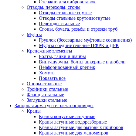
Стержни для вибровставок
Отводы, переходы, сгоны
Отводы стальные гнутые
Отводы стальные крутоизогнутые
Переходы стальные
Сгоны, бочата, резьбы и отрезки труб
Муфты
Грувлок (бессварные муфтовые соединения)
Муфты соединительные ПФРК и ДРК
Крепежные элементы
Болты, гайки и шайбы
Винт-шурупы, болты анкерные и дюбели
Перфорированный крепеж
Хомуты
Показать все
Опоры стальные
Тройники стальные
Фланцы стальные
Заглушки стальные
Запорная арматура и электроприводы
Краны
Краны конусные латунные
Краны латунные водоразборные
Краны латунные для бытовых приборов
Краны латунные для манометров