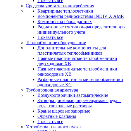
Показать все
Средства учета теплопотребления
Квартирные теплосчетчики
Компоненты радиосистемы INDIV X AMR
Компоненты сбора данных
Радиаторные счетчики–распределители для
индивидуального учета
Показать все
Теплообменное оборудование
Дополнительные компоненты для
пластинчатых теплообменников
Паяные пластинчатые теплообменники
двухходовые XB
Паяные пластинчатые теплообменники
одноходовые ХВ
Разборные пластинчатые теплообменники
одноходовые ХG
Трубопроводная арматура
Воздухоотводчики автоматические
Затворы дисковые, перемещаемая среда –
вода, гликолевые растворы
Краны шаровые запорные
Обратные клапаны
Показать все
Устройства плавного пуска