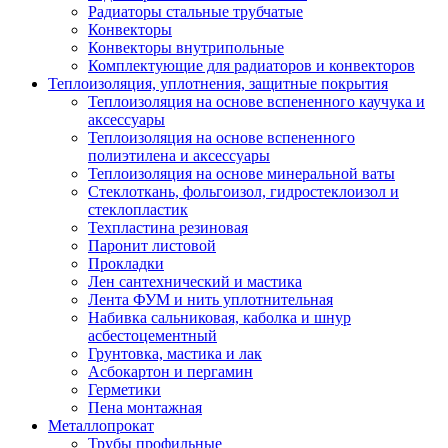
Радиаторы стальные трубчатые
Конвекторы
Конвекторы внутрипольные
Комплектующие для радиаторов и конвекторов
Теплоизоляция, уплотнения, защитные покрытия
Теплоизоляция на основе вспененного каучука и
аксессуары
Теплоизоляция на основе вспененного
полиэтилена и аксессуары
Теплоизоляция на основе минеральной ваты
Стеклоткань, фольгоизол, гидростеклоизол и
стеклопластик
Техпластина резиновая
Паронит листовой
Прокладки
Лен сантехнический и мастика
Лента ФУМ и нить уплотнительная
Набивка сальниковая, каболка и шнур
асбестоцементный
Грунтовка, мастика и лак
Асбокартон и пергамин
Герметики
Пена монтажная
Металлопрокат
Трубы профильные