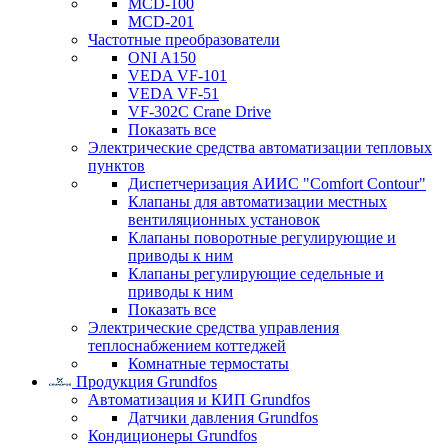
MCD-100
MCD-201
Частотные преобразователи
ONI A150
VEDA VF-101
VEDA VF-51
VF-302C Crane Drive
Показать все
Электрические средства автоматизации тепловых
пунктов
Диспетчеризация АИИС "Comfort Contour"
Клапаны для автоматизации местных
вентиляционных установок
Клапаны поворотные регулирующие и
приводы к ним
Клапаны регулирующие седельные и
приводы к ним
Показать все
Электрические средства управления
теплоснабжением коттеджей
Комнатные термостаты
Продукция Grundfos
Автоматизация и КИП Grundfos
Датчики давления Grundfos
Кондиционеры Grundfos