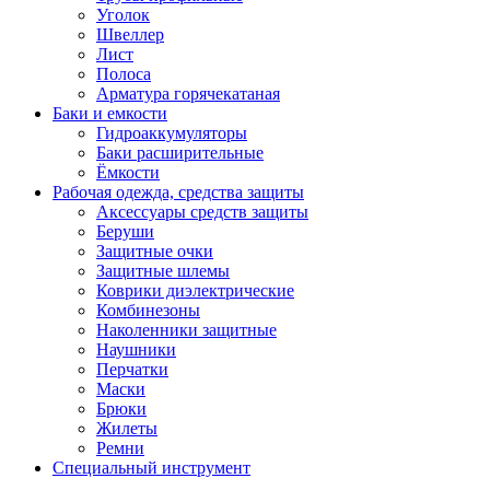
Уголок
Швеллер
Лист
Полоса
Арматура горячекатаная
Баки и емкости
Гидроаккумуляторы
Баки расширительные
Ёмкости
Рабочая одежда, средства защиты
Аксессуары средств защиты
Беруши
Защитные очки
Защитные шлемы
Коврики диэлектрические
Комбинезоны
Наколенники защитные
Наушники
Перчатки
Маски
Брюки
Жилеты
Ремни
Специальный инструмент