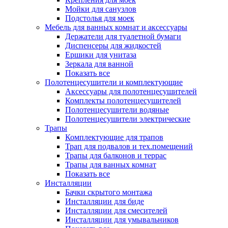
Мойки для санузлов
Подстолья для моек
Мебель для ванных комнат и аксессуары
Держатели для туалетной бумаги
Диспенсеры для жидкостей
Ершики для унитаза
Зеркала для ванной
Показать все
Полотенцесушители и комплектующие
Аксессуары для полотенцесушителей
Комплекты полотенцесушителей
Полотенцесушители водяные
Полотенцесушители электрические
Трапы
Комплектующие для трапов
Трап для подвалов и тех.помещений
Трапы для балконов и террас
Трапы для ванных комнат
Показать все
Инсталляции
Бачки скрытого монтажа
Инсталляции для биде
Инсталляции для смесителей
Инсталляции для умывальников