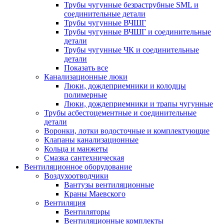
Трубы чугунные безраструбные SML и
соединительные детали
Трубы чугунные ВЧШГ
Трубы чугунные ВЧШГ и соединительные
детали
Трубы чугунные ЧК и соединительные
детали
Показать все
Канализационные люки
Люки, дождеприемники и колодцы
полимерные
Люки, дождеприемники и трапы чугунные
Трубы асбестоцементные и соединительные
детали
Воронки, лотки водосточные и комплектующие
Клапаны канализационные
Кольца и манжеты
Смазка сантехническая
Вентиляционное оборудование
Воздухоотводчики
Вантузы вентиляционные
Краны Маевского
Вентиляция
Вентиляторы
Вентиляционные комплекты