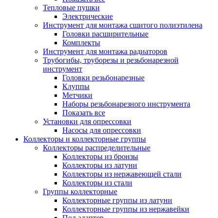
Тепловые пушки
Электрические
Инструмент для монтажа сшитого полиэтилена
Головки расширительные
Комплекты
Инструмент для монтажа радиаторов
Трубогибы, труборезы и резьбонарезной
инструмент
Головки резьбонарезные
Клуппы
Метчики
Наборы резьбонарезного инструмента
Показать все
Установки для опрессовки
Насосы для опрессовки
Коллекторы и коллекторные группы
Коллекторы распределительные
Коллекторы из бронзы
Коллекторы из латуни
Коллекторы из нержавеющей стали
Коллекторы из стали
Группы коллекторные
Коллекторные группы из латуни
Коллекторные группы из нержавейки
Под адаптер