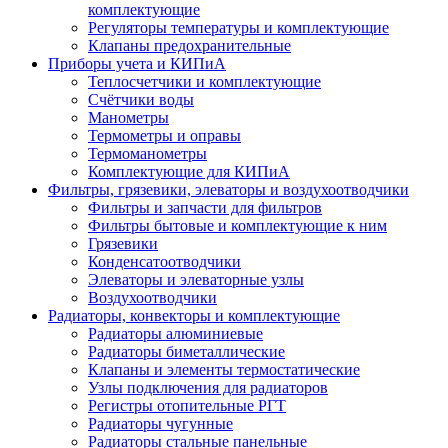
комплектующие
Регуляторы температуры и комплектующие
Клапаны предохранительные
Приборы учета и КИПиА
Теплосчетчики и комплектующие
Счётчики воды
Манометры
Термометры и оправы
Термоманометры
Комплектующие для КИПиА
Фильтры, грязевики, элеваторы и воздухоотводчики
Фильтры и запчасти для фильтров
Фильтры бытовые и комплектующие к ним
Грязевики
Конденсатоотводчики
Элеваторы и элеваторные узлы
Воздухоотводчики
Радиаторы, конвекторы и комплектующие
Радиаторы алюминиевые
Радиаторы биметаллические
Клапаны и элементы термостатические
Узлы подключения для радиаторов
Регистры отопительные РГТ
Радиаторы чугунные
Радиаторы стальные панельные