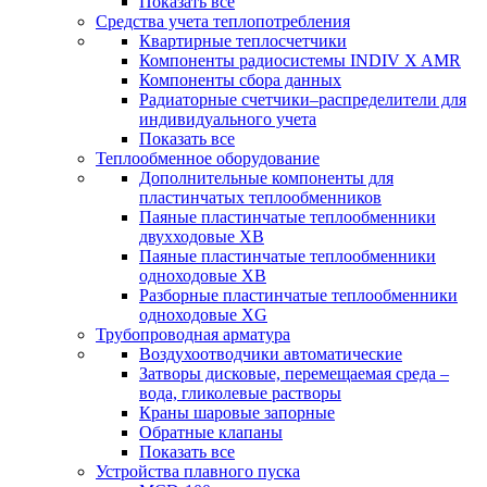
Показать все
Средства учета теплопотребления
Квартирные теплосчетчики
Компоненты радиосистемы INDIV X AMR
Компоненты сбора данных
Радиаторные счетчики–распределители для
индивидуального учета
Показать все
Теплообменное оборудование
Дополнительные компоненты для
пластинчатых теплообменников
Паяные пластинчатые теплообменники
двухходовые XB
Паяные пластинчатые теплообменники
одноходовые ХВ
Разборные пластинчатые теплообменники
одноходовые ХG
Трубопроводная арматура
Воздухоотводчики автоматические
Затворы дисковые, перемещаемая среда –
вода, гликолевые растворы
Краны шаровые запорные
Обратные клапаны
Показать все
Устройства плавного пуска