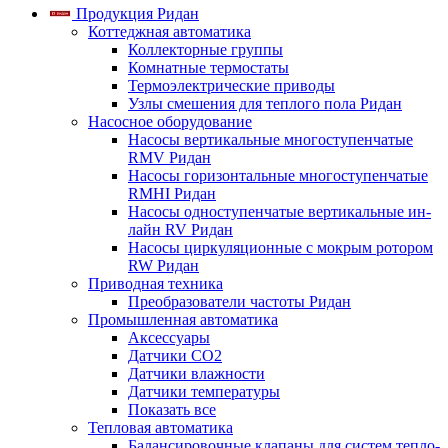
Продукция Ридан
Коттеджная автоматика
Коллекторные группы
Комнатные термостаты
Термоэлектрические приводы
Узлы смешения для теплого пола Ридан
Насосное оборудование
Насосы вертикальные многоступенчатые
RMV Ридан
Насосы горизонтальные многоступенчатые
RMHI Ридан
Насосы одноступенчатые вертикальные ин-
лайн RV Ридан
Насосы циркуляционные с мокрым ротором
RW Ридан
Приводная техника
Преобразователи частоты Ридан
Промышленная автоматика
Аксессуары
Датчики CO2
Датчики влажности
Датчики температуры
Показать все
Тепловая автоматика
Балансировочные клапаны для систем тепло-