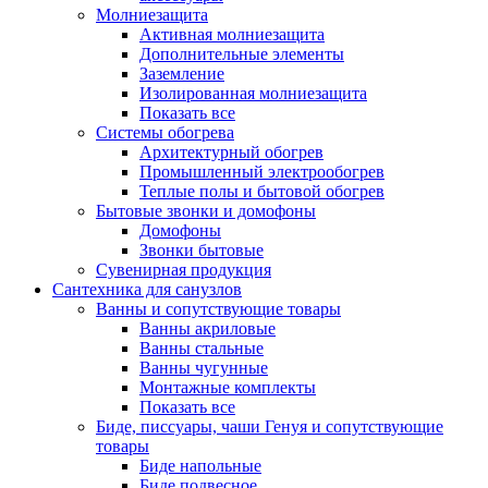
Молниезащита
Активная молниезащита
Дополнительные элементы
Заземление
Изолированная молниезащита
Показать все
Системы обогрева
Архитектурный обогрев
Промышленный электрообогрев
Теплые полы и бытовой обогрев
Бытовые звонки и домофоны
Домофоны
Звонки бытовые
Сувенирная продукция
Сантехника для санузлов
Ванны и сопутствующие товары
Ванны акриловые
Ванны стальные
Ванны чугунные
Монтажные комплекты
Показать все
Биде, писсуары, чаши Генуя и сопутствующие
товары
Биде напольные
Биде подвесное