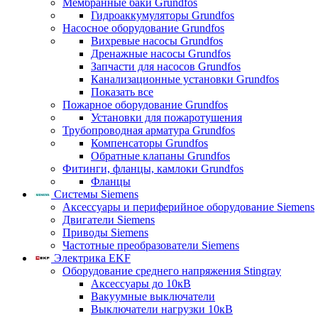
Мембранные баки Grundfos
Гидроаккумуляторы Grundfos
Насосное оборудование Grundfos
Вихревые насосы Grundfos
Дренажные насосы Grundfos
Запчасти для насосов Grundfos
Канализационные установки Grundfos
Показать все
Пожарное оборудование Grundfos
Установки для пожаротушения
Трубопроводная арматура Grundfos
Компенсаторы Grundfos
Обратные клапаны Grundfos
Фитинги, фланцы, камлоки Grundfos
Фланцы
Системы Siemens
Аксессуары и периферийное оборудование Siemens
Двигатели Siemens
Приводы Siemens
Частотные преобразователи Siemens
Электрика EKF
Оборудование среднего напряжения Stingray
Аксессуары до 10кВ
Вакуумные выключатели
Выключатели нагрузки 10кВ