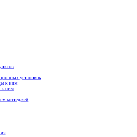
унктов
яционных установок
ды к ним
 к ним
ием коттеджей
ния