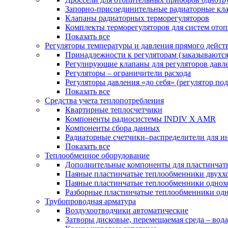
Запорно-присоединительные радиаторные кл
Клапаны радиаторных терморегуляторов
Комплекты терморегуляторов для систем ото
Показать все
Регуляторы температуры и давления прямого дейст
Принадлежности к регуляторам (заказываютс
Регулирующие клапаны для регуляторов давле
Регуляторы – ограничители расхода
Регуляторы давления «до себя» (регулятор по
Показать все
Средства учета теплопотребления
Квартирные теплосчетчики
Компоненты радиосистемы INDIV X AMR
Компоненты сбора данных
Радиаторные счетчики–распределители для и
Показать все
Теплообменное оборудование
Дополнительные компоненты для пластинчат
Паяные пластинчатые теплообменники двухх
Паяные пластинчатые теплообменники одно
Разборные пластинчатые теплообменники од
Трубопроводная арматура
Воздухоотводчики автоматические
Затворы дисковые, перемещаемая среда – вода