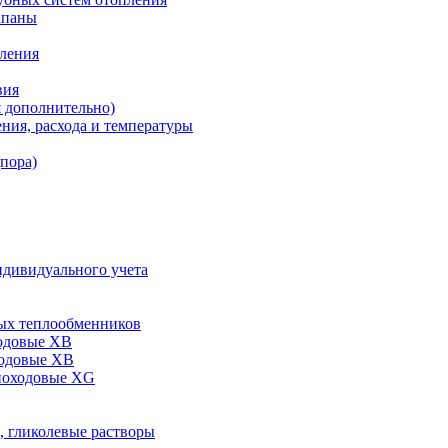
апаны
пления
вия
я дополнительно)
ния, расхода и температуры
дпора)
ндивидуального учета
ых теплообменников
одовые XB
ходовые ХВ
ноходовые ХG
, гликолевые растворы