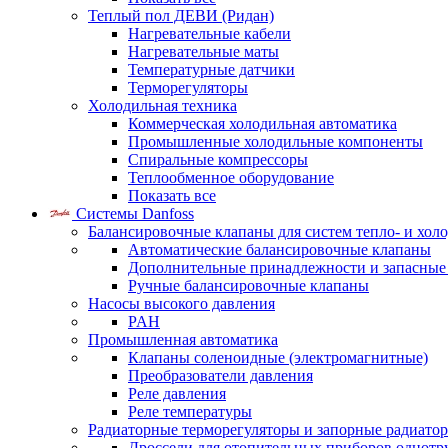
Теплый пол ДЕВИ (Ридан)
Нагревательные кабели
Нагревательные маты
Температурные датчики
Терморегуляторы
Холодильная техника
Коммерческая холодильная автоматика
Промышленные холодильные компоненты
Спиральные компрессоры
Теплообменное оборудование
Показать все
Системы Danfoss
Балансировочные клапаны для систем тепло- и хол
Автоматические балансировочные клапаны
Дополнительные принадлежности и запасные
Ручные балансировочные клапаны
Насосы высокого давления
PAH
Промышленная автоматика
Клапаны соленоидные (электромагнитные)
Преобразователи давления
Реле давления
Реле температуры
Радиаторные терморегуляторы и запорные радиато
Дроссели для отопительных приборов однотр