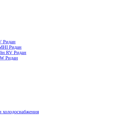
V Ридан
MHI Ридан
айн RV Ридан
RW Ридан
 и холодоснабжения