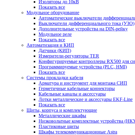
Изоляторы до 10кВ
Показать все
Модульное оборудование
Автоматические выключатели дифференциаль
Выключатели дифференциального тока (УЗО)
Дополнительные устройства на DIN-рейку
Модульное реле
Показать все
Автоматизация и КИП
Датчики (КИП)
Измерители-регуляторы TER
Конфигурируемые контроллеры RX500 для с
Программируемые устройства (PLC, HMI)
Показать все
Системы прокладки кабеля
Арматура и инструмент для монтажа СИП
Герметичные кабельные коннекторы
Кабельные каналы и аксессуары
Лотки металлические и аксессуары EKF-Line
Показать все
Щиты, корпуса и комплектующие
Металлические шкафы
Низковольтные комплектные устройства (НК
Пластиковые щиты
Шкафы телекоммуникационные Astra