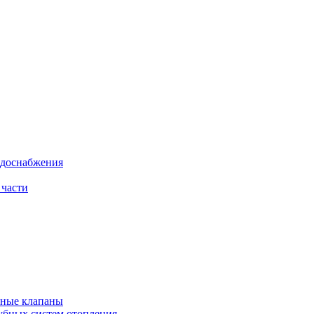
одоснабжения
 части
рные клапаны
убных систем отопления