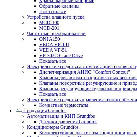
Краны шаровые запорные
Обратные клапаны
Показать все
Устройства плавного пуска
MCD-100
MCD-201
Частотные преобразователи
ONI A150
VEDA VF-101
VEDA VF-51
VF-302C Crane Drive
Показать все
Электрические средства автоматизации тепловых п
Диспетчеризация АИИС "Comfort Contour"
Клапаны для автоматизации местных вентил
Клапаны поворотные регулирующие и приво
Клапаны регулирующие седельные и приводы
Показать все
Электрические средства управления теплоснабжен
Комнатные термостаты
Продукция Grundfos
Автоматизация и КИП Grundfos
Датчики давления Grundfos
Кондиционеры Grundfos
Комплектующие для систем кондиционирова