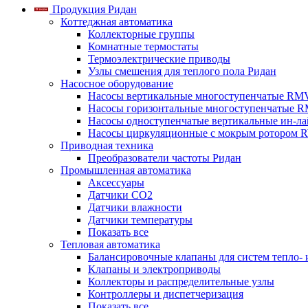
Продукция Ридан
Коттеджная автоматика
Коллекторные группы
Комнатные термостаты
Термоэлектрические приводы
Узлы смешения для теплого пола Ридан
Насосное оборудование
Насосы вертикальные многоступенчатые RM
Насосы горизонтальные многоступенчатые R
Насосы одноступенчатые вертикальные ин-л
Насосы циркуляционные с мокрым ротором 
Приводная техника
Преобразователи частоты Ридан
Промышленная автоматика
Аксессуары
Датчики CO2
Датчики влажности
Датчики температуры
Показать все
Тепловая автоматика
Балансировочные клапаны для систем тепло-
Клапаны и электроприводы
Коллекторы и распределительные узлы
Контроллеры и диспетчеризация
Показать все