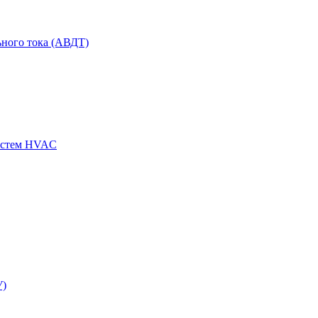
ного тока (АВДТ)
истем HVAC
У)