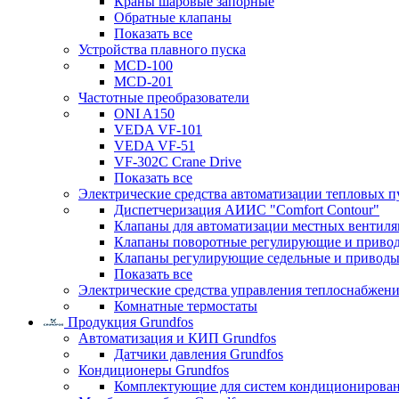
Краны шаровые запорные
Обратные клапаны
Показать все
Устройства плавного пуска
MCD-100
MCD-201
Частотные преобразователи
ONI A150
VEDA VF-101
VEDA VF-51
VF-302C Crane Drive
Показать все
Электрические средства автоматизации тепловых п
Диспетчеризация АИИС "Comfort Contour"
Клапаны для автоматизации местных вентил
Клапаны поворотные регулирующие и приво
Клапаны регулирующие седельные и приводы
Показать все
Электрические средства управления теплоснабжен
Комнатные термостаты
Продукция Grundfos
Автоматизация и КИП Grundfos
Датчики давления Grundfos
Кондиционеры Grundfos
Комплектующие для систем кондиционирова