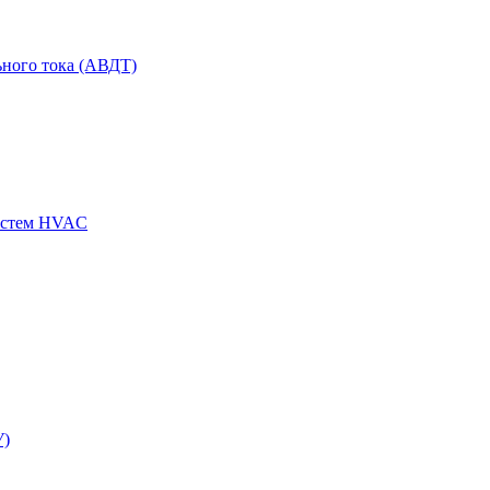
ного тока (АВДТ)
истем HVAC
У)