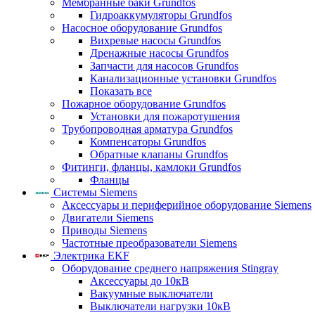
Мембранные баки Grundfos
Гидроаккумуляторы Grundfos
Насосное оборудование Grundfos
Вихревые насосы Grundfos
Дренажные насосы Grundfos
Запчасти для насосов Grundfos
Канализационные установки Grundfos
Показать все
Пожарное оборудование Grundfos
Установки для пожаротушения
Трубопроводная арматура Grundfos
Компенсаторы Grundfos
Обратные клапаны Grundfos
Фитинги, фланцы, камлоки Grundfos
Фланцы
Системы Siemens
Аксессуары и периферийное оборудование Siemens
Двигатели Siemens
Приводы Siemens
Частотные преобразователи Siemens
Электрика EKF
Оборудование среднего напряжения Stingray
Аксессуары до 10кВ
Вакуумные выключатели
Выключатели нагрузки 10кВ