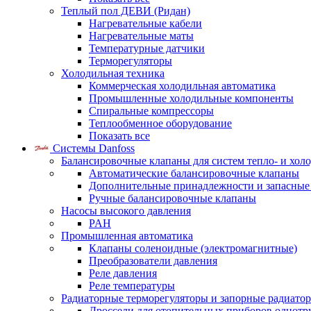
Теплый пол ДЕВИ (Ридан)
Нагревательные кабели
Нагревательные маты
Температурные датчики
Терморегуляторы
Холодильная техника
Коммерческая холодильная автоматика
Промышленные холодильные компоненты
Спиральные компрессоры
Теплообменное оборудование
Показать все
Системы Danfoss
Балансировочные клапаны для систем тепло- и хол
Автоматические балансировочные клапаны
Дополнительные принадлежности и запасные
Ручные балансировочные клапаны
Насосы высокого давления
PAH
Промышленная автоматика
Клапаны соленоидные (электромагнитные)
Преобразователи давления
Реле давления
Реле температуры
Радиаторные терморегуляторы и запорные радиато
Дроссели для отопительных приборов однотр