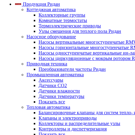
Продукция Ридан
Коттеджная автоматика
Коллекторные группы
Комнатные термостаты
Термоэлектрические приводы
Узлы смешения для теплого пола Ридан
Насосное оборудование
Насосы вертикальные многоступенчатые RM
Насосы горизонтальные многоступенчатые R
Насосы одноступенчатые вертикальные ин-л
Насосы циркуляционные с мокрым ротором 
Приводная техника
Преобразователи частоты Ридан
Промышленная автоматика
Аксессуары
Датчики CO2
Датчики влажности
Датчики температуры
Показать все
Тепловая автоматика
Балансировочные клапаны для систем тепло-
Клапаны и электроприводы
Коллекторы и распределительные узлы
Контроллеры и диспетчеризация
Показать все