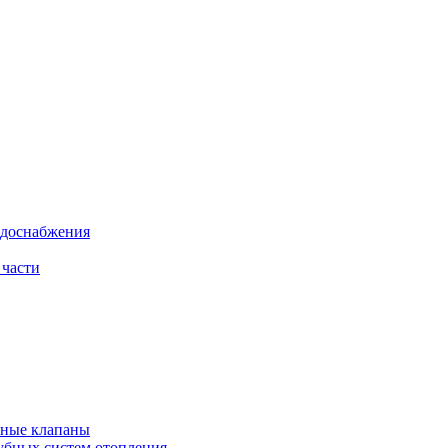
одоснабжения
 части
рные клапаны
убных систем отопления