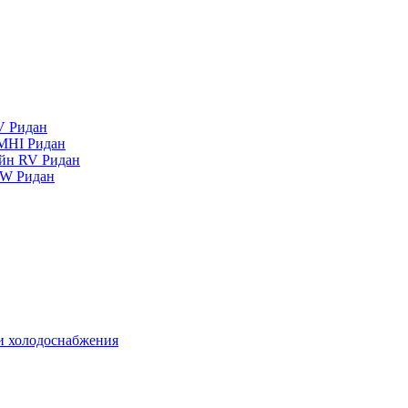
V Ридан
MHI Ридан
айн RV Ридан
RW Ридан
 и холодоснабжения