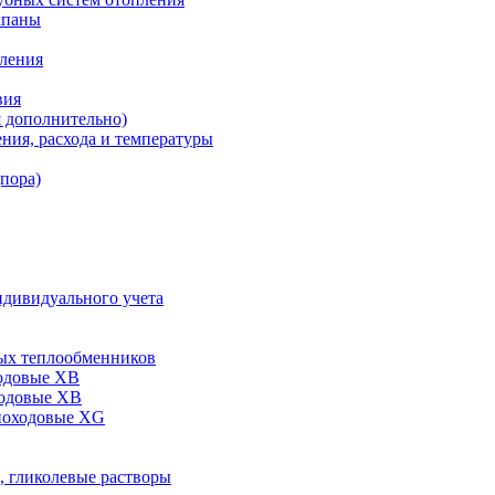
апаны
пления
вия
я дополнительно)
ния, расхода и температуры
дпора)
ндивидуального учета
ых теплообменников
одовые XB
ходовые ХВ
ноходовые ХG
, гликолевые растворы