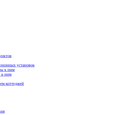
унктов
яционных установок
ды к ним
 к ним
ием коттеджей
ния