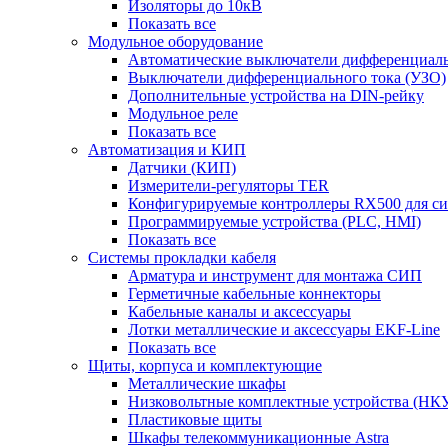
Изоляторы до 10кВ
Показать все
Модульное оборудование
Автоматические выключатели дифференциаль
Выключатели дифференциального тока (УЗО)
Дополнительные устройства на DIN-рейку
Модульное реле
Показать все
Автоматизация и КИП
Датчики (КИП)
Измерители-регуляторы TER
Конфигурируемые контроллеры RX500 для с
Программируемые устройства (PLC, HMI)
Показать все
Системы прокладки кабеля
Арматура и инструмент для монтажа СИП
Герметичные кабельные коннекторы
Кабельные каналы и аксессуары
Лотки металлические и аксессуары EKF-Line
Показать все
Щиты, корпуса и комплектующие
Металлические шкафы
Низковольтные комплектные устройства (НК
Пластиковые щиты
Шкафы телекоммуникационные Astra