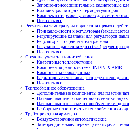
Запорно-присоединительные радиаторные кл
Клапаны радиаторных терморегуляторов
Комплекты терморегуляторов для систем ото
Показать все
Регуляторы температуры и давления прямого дейст
Принадлежности к регуляторам (заказываютс
Регулирующие клапаны для регуляторов давле
Регуляторы – ограничители расхода
Регуляторы давления «до себя» (регулятор по
Показать все
Средства учета теплопотребления
Квартирные теплосчетчики
Компоненты радиосистемы INDIV X AMR
Компоненты сбора данных
Радиаторные счетчики–распределители для и
Показать все
Теплообменное оборудование
Дополнительные компоненты для пластинчат
Паяные пластинчатые теплообменники двухх
Паяные пластинчатые теплообменники одно
Разборные пластинчатые теплообменники од
Трубопроводная арматура
Воздухоотводчики автоматические
Затворы дисковые, перемещаемая среда – вода