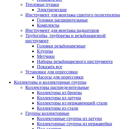
Тепловые пушки
Электрические
Инструмент для монтажа сшитого полиэтилена
Головки расширительные
Комплекты
Инструмент для монтажа радиаторов
Трубогибы, труборезы и резьбонарезной
инструмент
Головки резьбонарезные
Клуппы
Метчики
Наборы резьбонарезного инструмента
Показать все
Установки для опрессовки
Насосы для опрессовки
Коллекторы и коллекторные группы
Коллекторы распределительные
Коллекторы из бронзы
Коллекторы из латуни
Коллекторы из нержавеющей стали
Коллекторы из стали
Группы коллекторные
Коллекторные группы из латуни
Коллекторные группы из нержавейки
Под адаптер