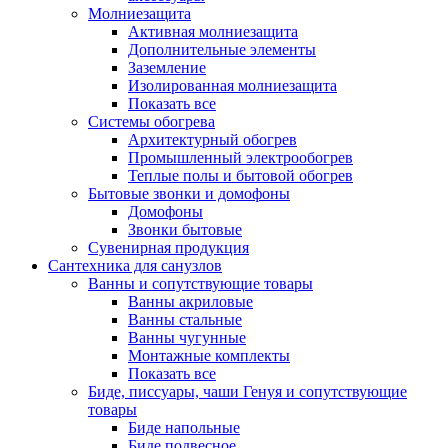
Молниезащита
Активная молниезащита
Дополнительные элементы
Заземление
Изолированная молниезащита
Показать все
Системы обогрева
Архитектурный обогрев
Промышленный электрообогрев
Теплые полы и бытовой обогрев
Бытовые звонки и домофоны
Домофоны
Звонки бытовые
Сувенирная продукция
Сантехника для санузлов
Ванны и сопутствующие товары
Ванны акриловые
Ванны стальные
Ванны чугунные
Монтажные комплекты
Показать все
Биде, писсуары, чаши Генуя и сопутствующие
товары
Биде напольные
Биде подвесное