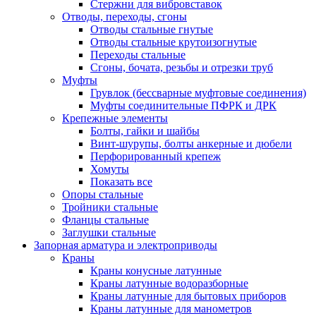
Стержни для вибровставок
Отводы, переходы, сгоны
Отводы стальные гнутые
Отводы стальные крутоизогнутые
Переходы стальные
Сгоны, бочата, резьбы и отрезки труб
Муфты
Грувлок (бессварные муфтовые соединения)
Муфты соединительные ПФРК и ДРК
Крепежные элементы
Болты, гайки и шайбы
Винт-шурупы, болты анкерные и дюбели
Перфорированный крепеж
Хомуты
Показать все
Опоры стальные
Тройники стальные
Фланцы стальные
Заглушки стальные
Запорная арматура и электроприводы
Краны
Краны конусные латунные
Краны латунные водоразборные
Краны латунные для бытовых приборов
Краны латунные для манометров