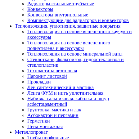
Радиаторы стальные трубчатые
Конвекторы
Конвекторы внутрипольные
Комплектующие для радиаторов и конвекторов
Теплоизоляция, уплотнения, защитные покрытия
Теплоизоляция на основе вспененного каучука и
аксессуары
Теплоизоляция на основе вспененного
полиэтилена и аксессуары
Теплоизоляция на основе минеральной ваты
Стеклоткань, фольгоизол, гидростеклоизол и
стеклопластик
Техпластина резиновая
Паронит листовой
Прокладки
Лен сантехнический и мастика
Лента ФУМ и нить уплотнительная
Набивка сальниковая, каболка и шнур
асбестоцементный
Грунтовка, мастика и лак
Асбокартон и пергамин
Герметики
Пена монтажная
Металлопрокат
Трубы профильные