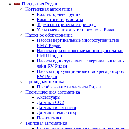
Продукция Ридан
Коттеджная автоматика
Коллекторные группы
Комнатные термостаты
Термоэлектрические приводы
Узлы смешения для теплого пола Ридан
Насосное оборудование
Насосы вертикальные многоступенчатые
RMV Ридан
Насосы горизонтальные многоступенчатые
RMHI Ридан
Насосы одноступенчатые вертикальные ин-
лайн RV Ридан
Насосы циркуляционные с мокрым ротором
RW Ридан
Приводная техника
Преобразователи частоты Ридан
Промышленная автоматика
Аксессуары
Датчики CO2
Датчики влажности
Датчики температуры
Показать все
Тепловая автоматика
Балансировочные клапаны для систем тепло-