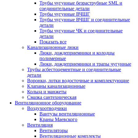
Трубы чугунные безраструбные SML и
соединительные детали
Трубы чугунные ВЧШГ
Трубы чугунные ВЧШГ и соединительные
детали
Трубы чугунные ЧК и соединительные
детали
Показать все
Канализационные люки
Люки, дождеприемники и колодцы
полимерные
Люки, дождеприемники и трапы чугунные
Трубы асбестоцементные и соединительные
детали
Воронки, лотки водосточные и комплектующие
Клапаны канализационные
Кольца и манжеты
Смазка сантехническая
Вентиляционное оборудование
Воздухоотводчики
Вантузы вентиляционные
Краны Маевского
Вентиляция
Вентиляторы
Вентиляционные комплекты