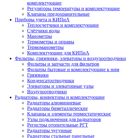
комплектующие
Регуляторы температуры и комплектующие
Клапаны предохранительные
Приборы учета и КИПиА
Теплосчетчики и комплектующие
Счётчики воды
Манометры
Термометры и оправы
Термоманометры
Комплектующие для КИПиА
Фильтры, грязевики, элеваторы и воздухоотводчики
Фильтры и запчасти для фильтров
Фильтры бытовые и комплектующие к ним
Грязевики
Конденсатоотводчики
Элеваторы и элеваторные узлы
Воздухоотводчики
Радиаторы, конвекторы и комплектующие
Радиаторы алюминиевые
Радиаторы биметаллические
Клапаны и элементы термостатические
Узлы подключения для радиаторов
Регистры отопительные РГТ
Радиаторы чугунные
Радиаторы стальные панельные