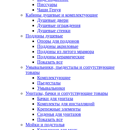
Писсуары
Чаши Генуя
Кабины душевые и комплектующие
Душевые двери
Душевые ограждения
Душевые стенки
Поддоны душевые
Опоры для поддонов
Поддоны акриловые
Поддоны из литого мрамора
Поддоны керамические
Показать все
Умывальники, пьедесталы и сопутствующие
товары
Комплектующие
Пьедесталы
Умывальники
Унитазы, бачки и сопутствующие товары
Бачки для унитаза
Комплекты для инсталляций
Крепежные элементы
Сиденья для унитазов
Показать все
Мойки и подстолья
Крепления для моек