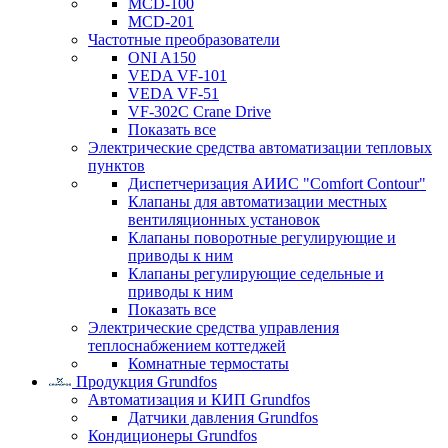
MCD-100
MCD-201
Частотные преобразователи
ONI A150
VEDA VF-101
VEDA VF-51
VF-302C Crane Drive
Показать все
Электрические средства автоматизации тепловых
пунктов
Диспетчеризация АИИС "Comfort Contour"
Клапаны для автоматизации местных
вентиляционных установок
Клапаны поворотные регулирующие и
приводы к ним
Клапаны регулирующие седельные и
приводы к ним
Показать все
Электрические средства управления
теплоснабжением коттеджей
Комнатные термостаты
Продукция Grundfos
Автоматизация и КИП Grundfos
Датчики давления Grundfos
Кондиционеры Grundfos