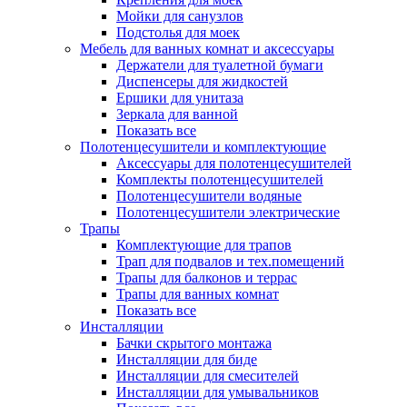
Мойки для санузлов
Подстолья для моек
Мебель для ванных комнат и аксессуары
Держатели для туалетной бумаги
Диспенсеры для жидкостей
Ершики для унитаза
Зеркала для ванной
Показать все
Полотенцесушители и комплектующие
Аксессуары для полотенцесушителей
Комплекты полотенцесушителей
Полотенцесушители водяные
Полотенцесушители электрические
Трапы
Комплектующие для трапов
Трап для подвалов и тех.помещений
Трапы для балконов и террас
Трапы для ванных комнат
Показать все
Инсталляции
Бачки скрытого монтажа
Инсталляции для биде
Инсталляции для смесителей
Инсталляции для умывальников