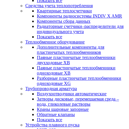
Показать все
Средства учета теплопотребления
Квартирные теплосчетчики
Компоненты радиосистемы INDIV X AMR
Компоненты сбора данных
Радиаторные счетчики–распределители для
индивидуального учета
Показать все
Теплообменное оборудование
Дополнительные компоненты для
пластинчатых теплообменников
Паяные пластинчатые теплообменники
двухходовые XB
Паяные пластинчатые теплообменники
одноходовые ХВ
Разборные пластинчатые теплообменники
одноходовые ХG
Трубопроводная арматура
Воздухоотводчики автоматические
Затворы дисковые, перемещаемая среда –
вода, гликолевые растворы
Краны шаровые запорные
Обратные клапаны
Показать все
Устройства плавного пуска