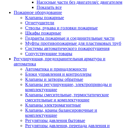
Насосные части без двигателя/с двигателем
Показать все
Пожарное оборудование
Клапаны пожарные
Огнетушители
Стволы, рукава и головки пожарные
Шкафы пожарные
Гидранты пожарные и соединительные части
Муфты противопожарные для пластиковых труб
Системы автоматического пожаротушения
Сопутствующие товары
Регулирующая, предохранительная арматура и
автоматика
Автоматика и принадлежности
Блоки управления и контроллеры
Клапаны и затворы обратные
Клапаны регулирующие, электроприводы и
комплектующие
Клапаны смесительные, термостатические
смесительные и комплектующие
Клапаны электромагнитные
Клапаны, краны балансировочные и
комплектующие
Регуляторы давления бытовые
Регуляторы давления, перепада давления и