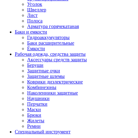
Уголок
Швеллер
Лист
Полоса
Арматура горячекатаная
Баки и емкости
Гидроаккумуляторы
Баки расширительные
Ёмкости
Рабочая одежда, средства защиты
Аксессуары средств защиты
Беруши
Защитные очки
Защитные шлемы
Коврики диэлектрические
Комбинезоны
Наколенники защитные
Наушники
Перчатки
Маски
Брюки
Жилеты
Ремни
Специальный инструмент