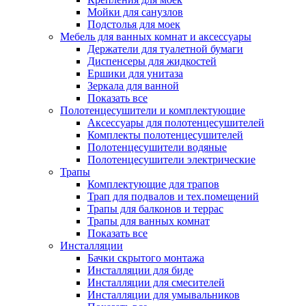
Мойки для санузлов
Подстолья для моек
Мебель для ванных комнат и аксессуары
Держатели для туалетной бумаги
Диспенсеры для жидкостей
Ершики для унитаза
Зеркала для ванной
Показать все
Полотенцесушители и комплектующие
Аксессуары для полотенцесушителей
Комплекты полотенцесушителей
Полотенцесушители водяные
Полотенцесушители электрические
Трапы
Комплектующие для трапов
Трап для подвалов и тех.помещений
Трапы для балконов и террас
Трапы для ванных комнат
Показать все
Инсталляции
Бачки скрытого монтажа
Инсталляции для биде
Инсталляции для смесителей
Инсталляции для умывальников