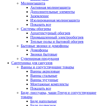
Молниезащита
Активная молниезащита
Дополнительные элементы
Заземление
Изолированная молниезащита
Показать все
Системы обогрева
Архитектурный обогрев
Промышленный электрообогрев
Теплые полы и бытовой обогрев
Бытовые звонки и домофоны
Домофоны
Звонки бытовые
Сувенирная продукция
Сантехника для санузлов
Ванны и сопутствующие товары
Ванны акриловые
Ванны стальные
Ванны чугунные
Монтажные комплекты
Показать все
Биде, писсуары, чаши Генуя и сопутствующие
товары
Биде напольные
Биде подвесное