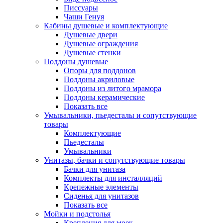
Писсуары
Чаши Генуя
Кабины душевые и комплектующие
Душевые двери
Душевые ограждения
Душевые стенки
Поддоны душевые
Опоры для поддонов
Поддоны акриловые
Поддоны из литого мрамора
Поддоны керамические
Показать все
Умывальники, пьедесталы и сопутствующие
товары
Комплектующие
Пьедесталы
Умывальники
Унитазы, бачки и сопутствующие товары
Бачки для унитаза
Комплекты для инсталляций
Крепежные элементы
Сиденья для унитазов
Показать все
Мойки и подстолья
Крепления для моек