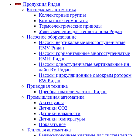
Продукция Ридан
Коттеджная автоматика
Коллекторные группы
Комнатные термостаты
Термоэлектрические приводы
Узлы смешения для теплого пола Ридан
Насосное оборудование
Насосы вертикальные многоступенчатые
RMV Ридан
Насосы горизонтальные многоступенчатые
RMHI Ридан
Насосы одноступенчатые вертикальные ин-
лайн RV Ридан
Насосы циркуляционные с мокрым ротором
RW Ридан
Приводная техника
Преобразователи частоты Ридан
Промышленная автоматика
Аксессуары
Датчики CO2
Датчики влажности
Датчики температуры
Показать все
Тепловая автоматика
Балансировочные клапаны для систем тепло-