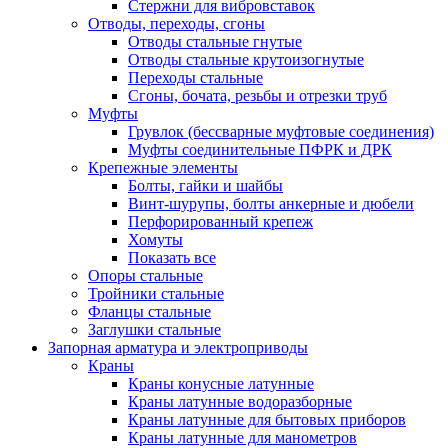
Стержни для вибровставок
Отводы, переходы, сгоны
Отводы стальные гнутые
Отводы стальные крутоизогнутые
Переходы стальные
Сгоны, бочата, резьбы и отрезки труб
Муфты
Грувлок (бессварные муфтовые соединения)
Муфты соединительные ПФРК и ДРК
Крепежные элементы
Болты, гайки и шайбы
Винт-шурупы, болты анкерные и дюбели
Перфорированный крепеж
Хомуты
Показать все
Опоры стальные
Тройники стальные
Фланцы стальные
Заглушки стальные
Запорная арматура и электроприводы
Краны
Краны конусные латунные
Краны латунные водоразборные
Краны латунные для бытовых приборов
Краны латунные для манометров