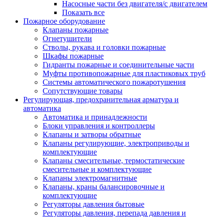
Насосные части без двигателя/с двигателем
Показать все
Пожарное оборудование
Клапаны пожарные
Огнетушители
Стволы, рукава и головки пожарные
Шкафы пожарные
Гидранты пожарные и соединительные части
Муфты противопожарные для пластиковых труб
Системы автоматического пожаротушения
Сопутствующие товары
Регулирующая, предохранительная арматура и
автоматика
Автоматика и принадлежности
Блоки управления и контроллеры
Клапаны и затворы обратные
Клапаны регулирующие, электроприводы и
комплектующие
Клапаны смесительные, термостатические
смесительные и комплектующие
Клапаны электромагнитные
Клапаны, краны балансировочные и
комплектующие
Регуляторы давления бытовые
Регуляторы давления, перепада давления и