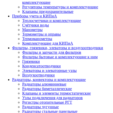
комплектующие
Регуляторы температуры и комплектующие
Клапаны предохранительные
Приборы учета и КИПиА
Теплосчетчики и комплектующие
Счётчики воды
Манометры
Термометры и оправы
Термоманометры
Комплектующие для КИПиА
Фильтры, грязевики, элеваторы и воздухоотводчики
Фильтры и запчасти для фильтров
Фильтры бытовые и комплектующие к ним
Грязевики
Конденсатоотводчики
Элеваторы и элеваторные узлы
Воздухоотводчики
Радиаторы, конвекторы и комплектующие
Радиаторы алюминиевые
Радиаторы биметаллические
Клапаны и элементы термостатические
Узлы подключения для радиаторов
Регистры отопительные РГТ
Радиаторы чугунные
Радиаторы стальные панельные