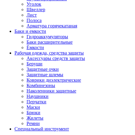
Уголок
Швеллер
Лист
Полоса
Арматура горячекатаная
Баки и емкости
Гидроаккумуляторы
Баки расширительные
Ёмкости
Рабочая одежда, средства защиты
Аксессуары средств защиты
Беруши
Защитные очки
Защитные шлемы
Коврики диэлектрические
Комбинезоны
Наколенники защитные
Наушники
Перчатки
Маски
Брюки
Жилеты
Ремни
Специальный инструмент