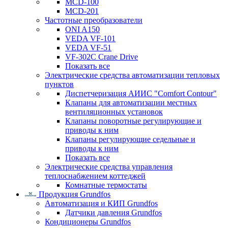
MCD-100
MCD-201
Частотные преобразователи
ONI A150
VEDA VF-101
VEDA VF-51
VF-302C Crane Drive
Показать все
Электрические средства автоматизации тепловых
пунктов
Диспетчеризация АИИС "Comfort Contour"
Клапаны для автоматизации местных
вентиляционных установок
Клапаны поворотные регулирующие и
приводы к ним
Клапаны регулирующие седельные и
приводы к ним
Показать все
Электрические средства управления
теплоснабжением коттеджей
Комнатные термостаты
Продукция Grundfos
Автоматизация и КИП Grundfos
Датчики давления Grundfos
Кондиционеры Grundfos