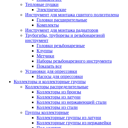
Тепловые пушки
Электрические
Инструмент для монтажа сшитого полиэтилена
Головки расширительные
Комплекты
Инструмент для монтажа радиаторов
Трубогибы, труборезы и резьбонарезной
инструмент
Головки резьбонарезные
Клуппы
Метчики
Наборы резьбонарезного инструмента
Показать все
Установки для опрессовки
Насосы для опрессовки
Коллекторы и коллекторные группы
Коллекторы распределительные
Коллекторы из бронзы
Коллекторы из латуни
Коллекторы из нержавеющей стали
Коллекторы из стали
Группы коллекторные
Коллекторные группы из латуни
Коллекторные группы из нержавейки
Под адаптер