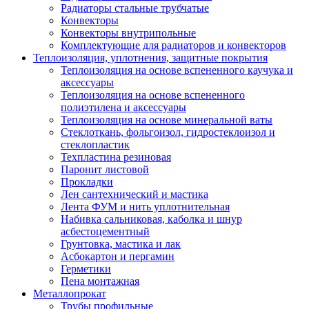
Радиаторы стальные трубчатые
Конвекторы
Конвекторы внутрипольные
Комплектующие для радиаторов и конвекторов
Теплоизоляция, уплотнения, защитные покрытия
Теплоизоляция на основе вспененного каучука и
аксессуары
Теплоизоляция на основе вспененного
полиэтилена и аксессуары
Теплоизоляция на основе минеральной ваты
Стеклоткань, фольгоизол, гидростеклоизол и
стеклопластик
Техпластина резиновая
Паронит листовой
Прокладки
Лен сантехнический и мастика
Лента ФУМ и нить уплотнительная
Набивка сальниковая, каболка и шнур
асбестоцементный
Грунтовка, мастика и лак
Асбокартон и пергамин
Герметики
Пена монтажная
Металлопрокат
Трубы профильные