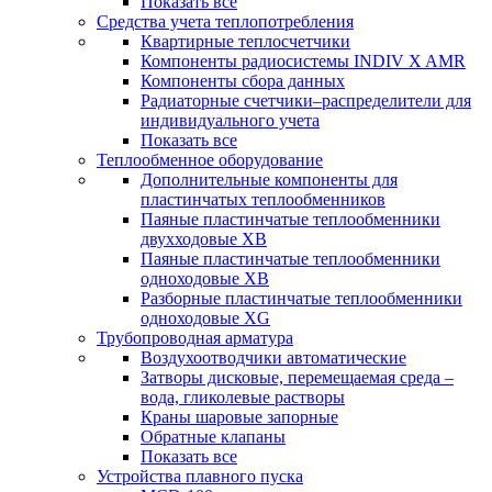
Показать все
Средства учета теплопотребления
Квартирные теплосчетчики
Компоненты радиосистемы INDIV X AMR
Компоненты сбора данных
Радиаторные счетчики–распределители для
индивидуального учета
Показать все
Теплообменное оборудование
Дополнительные компоненты для
пластинчатых теплообменников
Паяные пластинчатые теплообменники
двухходовые XB
Паяные пластинчатые теплообменники
одноходовые ХВ
Разборные пластинчатые теплообменники
одноходовые ХG
Трубопроводная арматура
Воздухоотводчики автоматические
Затворы дисковые, перемещаемая среда –
вода, гликолевые растворы
Краны шаровые запорные
Обратные клапаны
Показать все
Устройства плавного пуска