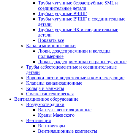
Трубы чугунные безраструбные SML и
соединительные детали
Трубы чугунные ВЧШГ
Трубы чугунные ВЧШГ и соединительные
детали
Трубы чугунные ЧК и соединительные
детали
Показать все
Канализационные люки
Люки, дождеприемники и колодцы
полимерные
Люки, дождеприемники и трапы чугунные
Трубы асбестоцементные и соединительные
детали
Воронки, лотки водосточные и комплектующие
Клапаны канализационные
Кольца и манжеты
Смазка сантехническая
Вентиляционное оборудование
Воздухоотводчики
Вантузы вентиляционные
Краны Маевского
Вентиляция
Вентиляторы
Вентиляционные комплекты