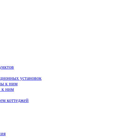
унктов
яционных установок
ды к ним
 к ним
ием коттеджей
ния