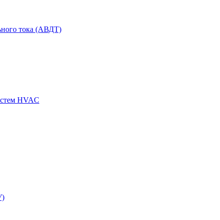
ного тока (АВДТ)
истем HVAC
У)