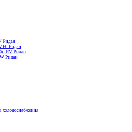
V Ридан
MHI Ридан
айн RV Ридан
RW Ридан
 и холодоснабжения