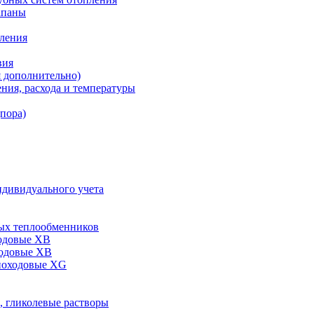
апаны
пления
вия
я дополнительно)
ния, расхода и температуры
дпора)
ндивидуального учета
ых теплообменников
одовые XB
ходовые ХВ
ноходовые ХG
, гликолевые растворы