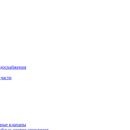
одоснабжения
 части
рные клапаны
убных систем отопления