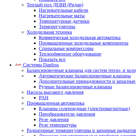
Теплый пол ДЕВИ (Ридан)
Нагревательные кабели
Нагревательные маты
Температурные датчики
Терморегуляторы
Холодильная техника
Коммерческая холодильная автоматика
Промышленные холодильные компоненты
Спиральные компрессоры
Теплообменное оборудование
Показать все
Системы Danfoss
Балансировочные клапаны для систем тепло- и хол
Автоматические балансировочные клапаны
Дополнительные принадлежности и запасные
Ручные балансировочные клапаны
Насосы высокого давления
PAH
Промышленная автоматика
Клапаны соленоидные (электромагнитные)
Преобразователи давления
Реле давления
Реле температуры
Радиаторные терморегуляторы и запорные радиато
Дроссели для отопительных приборов однотр