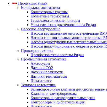
Продукция Ридан
Коттеджная автоматика
Коллекторные группы
Комнатные термостаты
Термоэлектрические приводы
Узлы смешения для теплого пола Ридан
Насосное оборудование
Насосы вертикальные многоступенчатые RM
Насосы горизонтальные многоступенчатые R
Насосы одноступенчатые вертикальные ин-л
Насосы циркуляционные с мокрым ротором 
Приводная техника
Преобразователи частоты Ридан
Промышленная автоматика
Аксессуары
Датчики CO2
Датчики влажности
Датчики температуры
Показать все
Тепловая автоматика
Балансировочные клапаны для систем тепло-
Клапаны и электроприводы
Коллекторы и распределительные узлы
Контроллеры и диспетчеризация
Показать все