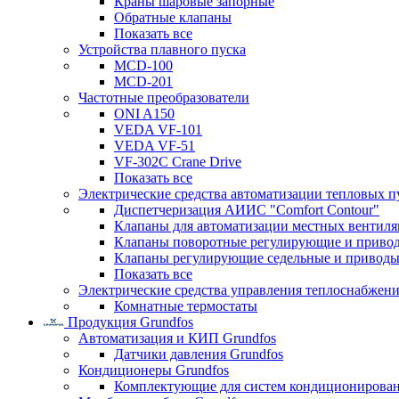
Краны шаровые запорные
Обратные клапаны
Показать все
Устройства плавного пуска
MCD-100
MCD-201
Частотные преобразователи
ONI A150
VEDA VF-101
VEDA VF-51
VF-302C Crane Drive
Показать все
Электрические средства автоматизации тепловых п
Диспетчеризация АИИС "Comfort Contour"
Клапаны для автоматизации местных вентил
Клапаны поворотные регулирующие и приво
Клапаны регулирующие седельные и приводы
Показать все
Электрические средства управления теплоснабжен
Комнатные термостаты
Продукция Grundfos
Автоматизация и КИП Grundfos
Датчики давления Grundfos
Кондиционеры Grundfos
Комплектующие для систем кондиционирова