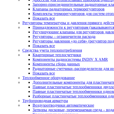
Запорно-присоединительные радиаторные кл
Клапаны радиаторных терморегуляторов
Комплекты терморегуляторов для систем ото
Показать все
Регуляторы температуры и давления прямого дейст
Принадлежности к регуляторам (заказываютс
Регулирующие клапаны для регуляторов давле
Регуляторы – ограничители расхода
Регуляторы давления «до себя» (регулятор по
Показать все
Средства учета теплопотребления
Квартирные теплосчетчики
Компоненты радиосистемы INDIV X AMR
Компоненты сбора данных
Радиаторные счетчики–распределители для и
Показать все
Теплообменное оборудование
Дополнительные компоненты для пластинчат
Паяные пластинчатые теплообменники двухх
Паяные пластинчатые теплообменники одно
Разборные пластинчатые теплообменники од
Трубопроводная арматура
Воздухоотводчики автоматические
Затворы дисковые, перемещаемая среда – вода