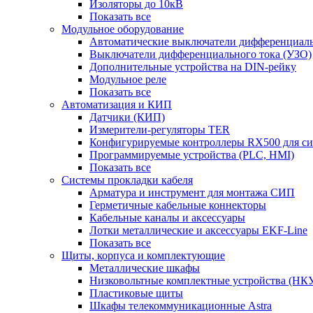
Изоляторы до 10кВ
Показать все
Модульное оборудование
Автоматические выключатели дифференциаль
Выключатели дифференциального тока (УЗО)
Дополнительные устройства на DIN-рейку
Модульное реле
Показать все
Автоматизация и КИП
Датчики (КИП)
Измерители-регуляторы TER
Конфигурируемые контроллеры RX500 для с
Программируемые устройства (PLC, HMI)
Показать все
Системы прокладки кабеля
Арматура и инструмент для монтажа СИП
Герметичные кабельные коннекторы
Кабельные каналы и аксессуары
Лотки металлические и аксессуары EKF-Line
Показать все
Щиты, корпуса и комплектующие
Металлические шкафы
Низковольтные комплектные устройства (НК
Пластиковые щиты
Шкафы телекоммуникационные Astra