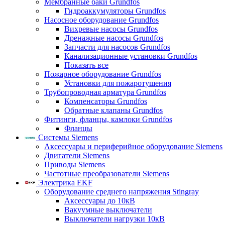
Мембранные баки Grundfos
Гидроаккумуляторы Grundfos
Насосное оборудование Grundfos
Вихревые насосы Grundfos
Дренажные насосы Grundfos
Запчасти для насосов Grundfos
Канализационные установки Grundfos
Показать все
Пожарное оборудование Grundfos
Установки для пожаротушения
Трубопроводная арматура Grundfos
Компенсаторы Grundfos
Обратные клапаны Grundfos
Фитинги, фланцы, камлоки Grundfos
Фланцы
Системы Siemens
Аксессуары и периферийное оборудование Siemens
Двигатели Siemens
Приводы Siemens
Частотные преобразователи Siemens
Электрика EKF
Оборудование среднего напряжения Stingray
Аксессуары до 10кВ
Вакуумные выключатели
Выключатели нагрузки 10кВ