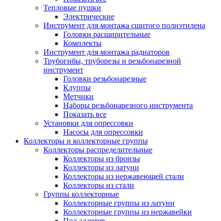
Тепловые пушки
Электрические
Инструмент для монтажа сшитого полиэтилена
Головки расширительные
Комплекты
Инструмент для монтажа радиаторов
Трубогибы, труборезы и резьбонарезной
инструмент
Головки резьбонарезные
Клуппы
Метчики
Наборы резьбонарезного инструмента
Показать все
Установки для опрессовки
Насосы для опрессовки
Коллекторы и коллекторные группы
Коллекторы распределительные
Коллекторы из бронзы
Коллекторы из латуни
Коллекторы из нержавеющей стали
Коллекторы из стали
Группы коллекторные
Коллекторные группы из латуни
Коллекторные группы из нержавейки
Под адаптер