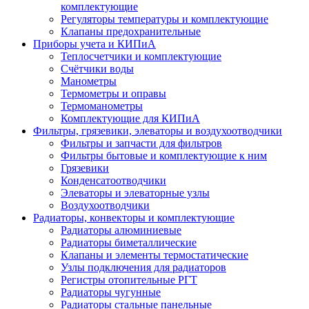
комплектующие
Регуляторы температуры и комплектующие
Клапаны предохранительные
Приборы учета и КИПиА
Теплосчетчики и комплектующие
Счётчики воды
Манометры
Термометры и оправы
Термоманометры
Комплектующие для КИПиА
Фильтры, грязевики, элеваторы и воздухоотводчики
Фильтры и запчасти для фильтров
Фильтры бытовые и комплектующие к ним
Грязевики
Конденсатоотводчики
Элеваторы и элеваторные узлы
Воздухоотводчики
Радиаторы, конвекторы и комплектующие
Радиаторы алюминиевые
Радиаторы биметаллические
Клапаны и элементы термостатические
Узлы подключения для радиаторов
Регистры отопительные РГТ
Радиаторы чугунные
Радиаторы стальные панельные