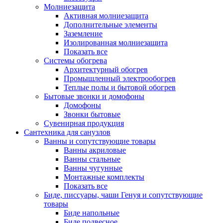
Молниезащита
Активная молниезащита
Дополнительные элементы
Заземление
Изолированная молниезащита
Показать все
Системы обогрева
Архитектурный обогрев
Промышленный электрообогрев
Теплые полы и бытовой обогрев
Бытовые звонки и домофоны
Домофоны
Звонки бытовые
Сувенирная продукция
Сантехника для санузлов
Ванны и сопутствующие товары
Ванны акриловые
Ванны стальные
Ванны чугунные
Монтажные комплекты
Показать все
Биде, писсуары, чаши Генуя и сопутствующие
товары
Биде напольные
Биде подвесное