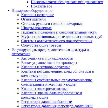
Насосные части без двигателя/с двигателем
Показать все
Пожарное оборудование
Клапаны пожарные
Огнетушители
Стволы, рукава и головки пожарные
Шкафы пожарные
Гидранты пожарные и соединительные части
Муфты противопожарные для пластиковых труб
Системы автоматического пожаротушения
Сопутствующие товары
Регулирующая, предохранительная арматура и
автоматика
Автоматика и принадлежности
Блоки управления и контроллеры
Клапаны и затворы обратные
Клапаны регулирующие, электроприводы и
комплектующие
Клапаны смесительные, термостатические
смесительные и комплектующие
Клапаны электромагнитные
Клапаны, краны балансировочные и
комплектующие
Регуляторы давления бытовые
Регуляторы давления, перепада давления и