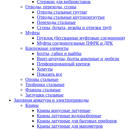
Стержни для вибровставок
Отводы, переходы, сгоны
Отводы стальные гнутые
Отводы стальные крутоизогнутые
Переходы стальные
Сгоны, бочата, резьбы и отрезки труб
Муфты
Грувлок (бессварные муфтовые соединения)
Муфты соединительные ПФРК и ДРК
Крепежные элементы
Болты, гайки и шайбы
Винт-шурупы, болты анкерные и дюбели
Перфорированный крепеж
Хомуты
Показать все
Опоры стальные
Тройники стальные
Фланцы стальные
Заглушки стальные
Запорная арматура и электроприводы
Краны
Краны конусные латунные
Краны латунные водоразборные
Краны латунные для бытовых приборов
Краны латунные для манометров