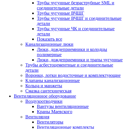
Трубы чугунные безраструбные SML и
соединительные детали
Трубы чугунные ВЧШГ
Трубы чугунные ВЧШГ и соединительные
детали
Трубы чугунные ЧК и соединительные
детали
Показать все
Канализационные люки
Люки, дождеприемники и колодцы
полимерные
Люки, дождеприемники и трапы чугунные
Трубы асбестоцементные и соединительные
детали
Воронки, лотки водосточные и комплектующие
Клапаны канализационные
Кольца и манжеты
Смазка сантехническая
Вентиляционное оборудование
Воздухоотводчики
Вантузы вентиляционные
Краны Маевского
Вентиляция
Вентиляторы
Вентиляционные комплекты