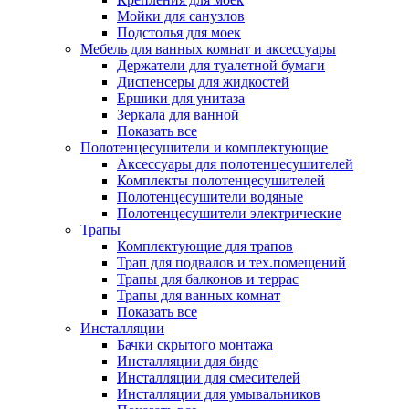
Мойки для санузлов
Подстолья для моек
Мебель для ванных комнат и аксессуары
Держатели для туалетной бумаги
Диспенсеры для жидкостей
Ершики для унитаза
Зеркала для ванной
Показать все
Полотенцесушители и комплектующие
Аксессуары для полотенцесушителей
Комплекты полотенцесушителей
Полотенцесушители водяные
Полотенцесушители электрические
Трапы
Комплектующие для трапов
Трап для подвалов и тех.помещений
Трапы для балконов и террас
Трапы для ванных комнат
Показать все
Инсталляции
Бачки скрытого монтажа
Инсталляции для биде
Инсталляции для смесителей
Инсталляции для умывальников