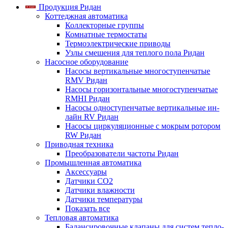
Продукция Ридан
Коттеджная автоматика
Коллекторные группы
Комнатные термостаты
Термоэлектрические приводы
Узлы смешения для теплого пола Ридан
Насосное оборудование
Насосы вертикальные многоступенчатые
RMV Ридан
Насосы горизонтальные многоступенчатые
RMHI Ридан
Насосы одноступенчатые вертикальные ин-
лайн RV Ридан
Насосы циркуляционные с мокрым ротором
RW Ридан
Приводная техника
Преобразователи частоты Ридан
Промышленная автоматика
Аксессуары
Датчики CO2
Датчики влажности
Датчики температуры
Показать все
Тепловая автоматика
Балансировочные клапаны для систем тепло-