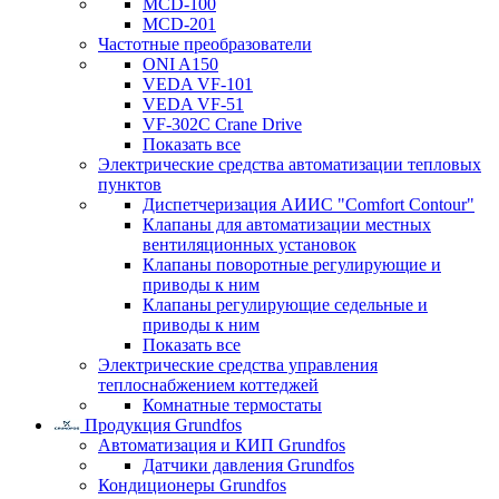
MCD-100
MCD-201
Частотные преобразователи
ONI A150
VEDA VF-101
VEDA VF-51
VF-302C Crane Drive
Показать все
Электрические средства автоматизации тепловых
пунктов
Диспетчеризация АИИС "Comfort Contour"
Клапаны для автоматизации местных
вентиляционных установок
Клапаны поворотные регулирующие и
приводы к ним
Клапаны регулирующие седельные и
приводы к ним
Показать все
Электрические средства управления
теплоснабжением коттеджей
Комнатные термостаты
Продукция Grundfos
Автоматизация и КИП Grundfos
Датчики давления Grundfos
Кондиционеры Grundfos