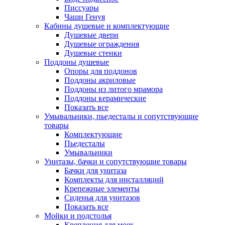
Писсуары
Чаши Генуя
Кабины душевые и комплектующие
Душевые двери
Душевые ограждения
Душевые стенки
Поддоны душевые
Опоры для поддонов
Поддоны акриловые
Поддоны из литого мрамора
Поддоны керамические
Показать все
Умывальники, пьедесталы и сопутствующие
товары
Комплектующие
Пьедесталы
Умывальники
Унитазы, бачки и сопутствующие товары
Бачки для унитаза
Комплекты для инсталляций
Крепежные элементы
Сиденья для унитазов
Показать все
Мойки и подстолья
Крепления для моек