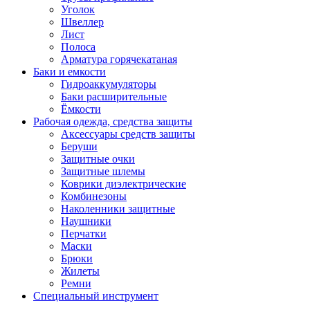
Уголок
Швеллер
Лист
Полоса
Арматура горячекатаная
Баки и емкости
Гидроаккумуляторы
Баки расширительные
Ёмкости
Рабочая одежда, средства защиты
Аксессуары средств защиты
Беруши
Защитные очки
Защитные шлемы
Коврики диэлектрические
Комбинезоны
Наколенники защитные
Наушники
Перчатки
Маски
Брюки
Жилеты
Ремни
Специальный инструмент