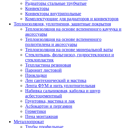
Радиаторы стальные трубчатые
Конвекторы
Конвекторы внутрипольные
Комплектующие для радиаторов и конвекторов
Теплоизоляция, уплотнения, защитные покрытия
Теплоизоляция на основе вспененного каучука и
аксессуары
Теплоизоляция на основе вспененного
полиэтилена и аксессуары
Теплоизоляция на основе минеральной ваты
Стеклоткань, фольгоизол, гидростеклоизол и
стеклопластик
Техпластина резиновая
Паронит листовой
Прокладки
Лен сантехнический и мастика
Лента ФУМ и нить уплотнительная
Набивка сальниковая, каболка и шнур
асбестоцементный
Грунтовка, мастика и лак
Асбокартон и пергамин
Герметики
Пена монтажная
Металлопрокат
Трубы профильные