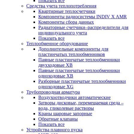
Показать все
Средства учета теплопотребления
Квартирные теплосчетчики
Компоненты радиосистемы INDIV X AMR
Компоненты сбора данных
Радиаторные счетчики–распределители для
индивидуального учета
Показать все
Теплообменное оборудование
Дополнительные компоненты для
пластинчатых теплообменников
Паяные пластинчатые теплообменники
двухходовые XB
Паяные пластинчатые теплообменники
одноходовые ХВ
Разборные пластинчатые теплообменники
одноходовые ХG
Трубопроводная арматура
Воздухоотводчики автоматические
Затворы дисковые, перемещаемая среда –
вода, гликолевые растворы
Краны шаровые запорные
Обратные клапаны
Показать все
Устройства плавного пуска