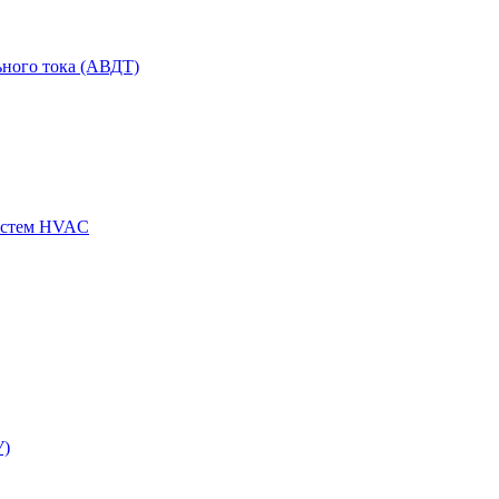
ного тока (АВДТ)
истем HVAC
У)