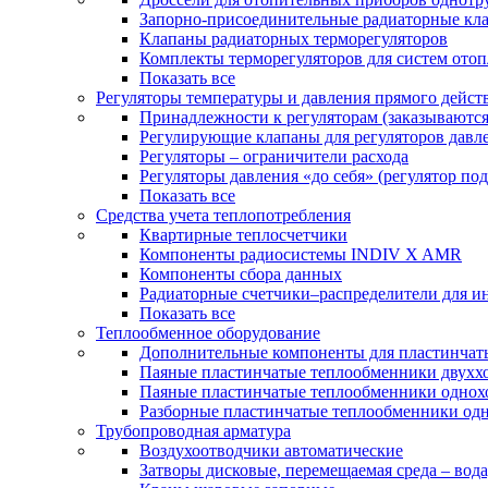
Запорно-присоединительные радиаторные кл
Клапаны радиаторных терморегуляторов
Комплекты терморегуляторов для систем ото
Показать все
Регуляторы температуры и давления прямого дейст
Принадлежности к регуляторам (заказываютс
Регулирующие клапаны для регуляторов давле
Регуляторы – ограничители расхода
Регуляторы давления «до себя» (регулятор по
Показать все
Средства учета теплопотребления
Квартирные теплосчетчики
Компоненты радиосистемы INDIV X AMR
Компоненты сбора данных
Радиаторные счетчики–распределители для и
Показать все
Теплообменное оборудование
Дополнительные компоненты для пластинчат
Паяные пластинчатые теплообменники двухх
Паяные пластинчатые теплообменники одно
Разборные пластинчатые теплообменники од
Трубопроводная арматура
Воздухоотводчики автоматические
Затворы дисковые, перемещаемая среда – вода