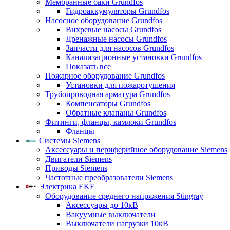
Мембранные баки Grundfos
Гидроаккумуляторы Grundfos
Насосное оборудование Grundfos
Вихревые насосы Grundfos
Дренажные насосы Grundfos
Запчасти для насосов Grundfos
Канализационные установки Grundfos
Показать все
Пожарное оборудование Grundfos
Установки для пожаротушения
Трубопроводная арматура Grundfos
Компенсаторы Grundfos
Обратные клапаны Grundfos
Фитинги, фланцы, камлоки Grundfos
Фланцы
Системы Siemens
Аксессуары и периферийное оборудование Siemens
Двигатели Siemens
Приводы Siemens
Частотные преобразователи Siemens
Электрика EKF
Оборудование среднего напряжения Stingray
Аксессуары до 10кВ
Вакуумные выключатели
Выключатели нагрузки 10кВ