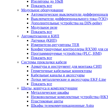
Изоляторы до 10кВ
Показать все
Модульное оборудование
Автоматические выключатели дифференциаль
Выключатели дифференциального тока (УЗО)
Дополнительные устройства на DIN-рейку
Модульное реле
Показать все
Автоматизация и КИП
Датчики (КИП)
Измерители-регуляторы TER
Конфигурируемые контроллеры RX500 для с
Программируемые устройства (PLC, HMI)
Показать все
Системы прокладки кабеля
Арматура и инструмент для монтажа СИП
Герметичные кабельные коннекторы
Кабельные каналы и аксессуары
Лотки металлические и аксессуары EKF-Line
Показать все
Щиты, корпуса и комплектующие
Металлические шкафы
Низковольтные комплектные устройства (НК
Пластиковые щиты
Шкафы телекоммуникационные Astra