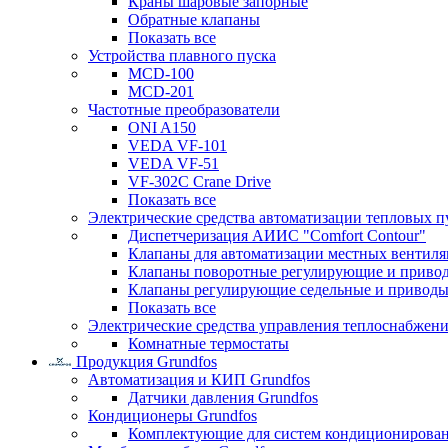
Краны шаровые запорные
Обратные клапаны
Показать все
Устройства плавного пуска
MCD-100
MCD-201
Частотные преобразователи
ONI A150
VEDA VF-101
VEDA VF-51
VF-302C Crane Drive
Показать все
Электрические средства автоматизации тепловых п
Диспетчеризация АИИС "Comfort Contour"
Клапаны для автоматизации местных вентил
Клапаны поворотные регулирующие и приво
Клапаны регулирующие седельные и приводы
Показать все
Электрические средства управления теплоснабжен
Комнатные термостаты
Продукция Grundfos
Автоматизация и КИП Grundfos
Датчики давления Grundfos
Кондиционеры Grundfos
Комплектующие для систем кондиционирова