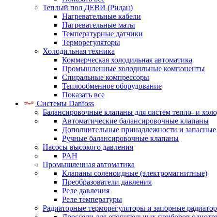
Теплый пол ДЕВИ (Ридан)
Нагревательные кабели
Нагревательные маты
Температурные датчики
Терморегуляторы
Холодильная техника
Коммерческая холодильная автоматика
Промышленные холодильные компоненты
Спиральные компрессоры
Теплообменное оборудование
Показать все
Системы Danfoss
Балансировочные клапаны для систем тепло- и хол
Автоматические балансировочные клапаны
Дополнительные принадлежности и запасные
Ручные балансировочные клапаны
Насосы высокого давления
PAH
Промышленная автоматика
Клапаны соленоидные (электромагнитные)
Преобразователи давления
Реле давления
Реле температуры
Радиаторные терморегуляторы и запорные радиато
Дроссели для отопительных приборов однотр