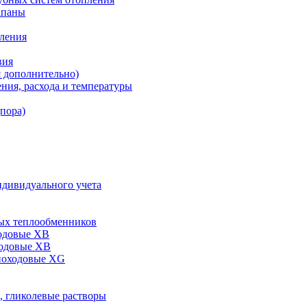
апаны
пления
вия
я дополнительно)
ния, расхода и температуры
дпора)
ндивидуального учета
ых теплообменников
одовые XB
ходовые ХВ
ноходовые ХG
, гликолевые растворы