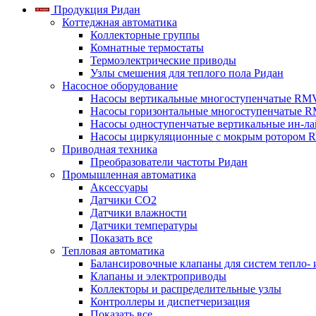
Продукция Ридан
Коттеджная автоматика
Коллекторные группы
Комнатные термостаты
Термоэлектрические приводы
Узлы смешения для теплого пола Ридан
Насосное оборудование
Насосы вертикальные многоступенчатые RM
Насосы горизонтальные многоступенчатые R
Насосы одноступенчатые вертикальные ин-л
Насосы циркуляционные с мокрым ротором 
Приводная техника
Преобразователи частоты Ридан
Промышленная автоматика
Аксессуары
Датчики CO2
Датчики влажности
Датчики температуры
Показать все
Тепловая автоматика
Балансировочные клапаны для систем тепло-
Клапаны и электроприводы
Коллекторы и распределительные узлы
Контроллеры и диспетчеризация
Показать все