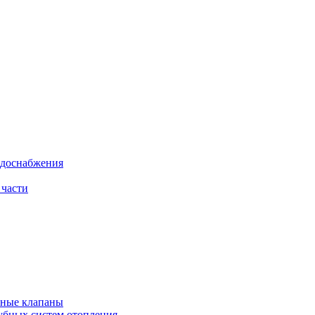
одоснабжения
 части
рные клапаны
убных систем отопления