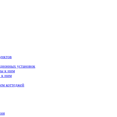
унктов
яционных установок
ды к ним
 к ним
ием коттеджей
ния