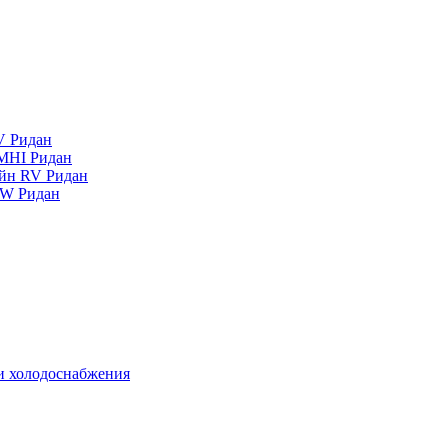
V Ридан
MHI Ридан
айн RV Ридан
RW Ридан
 и холодоснабжения