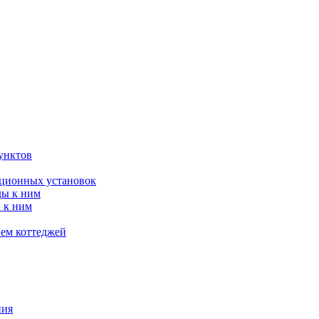
унктов
яционных установок
ды к ним
 к ним
ием коттеджей
ния