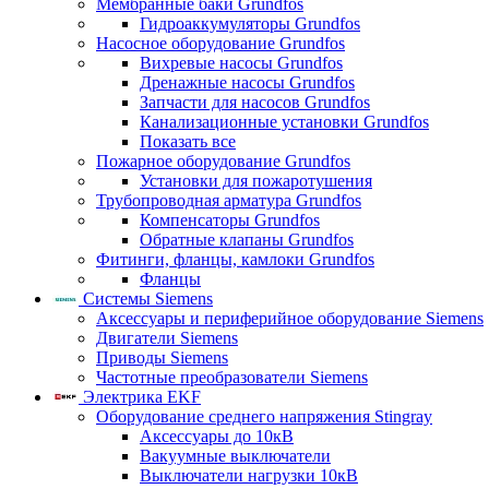
Мембранные баки Grundfos
Гидроаккумуляторы Grundfos
Насосное оборудование Grundfos
Вихревые насосы Grundfos
Дренажные насосы Grundfos
Запчасти для насосов Grundfos
Канализационные установки Grundfos
Показать все
Пожарное оборудование Grundfos
Установки для пожаротушения
Трубопроводная арматура Grundfos
Компенсаторы Grundfos
Обратные клапаны Grundfos
Фитинги, фланцы, камлоки Grundfos
Фланцы
Системы Siemens
Аксессуары и периферийное оборудование Siemens
Двигатели Siemens
Приводы Siemens
Частотные преобразователи Siemens
Электрика EKF
Оборудование среднего напряжения Stingray
Аксессуары до 10кВ
Вакуумные выключатели
Выключатели нагрузки 10кВ