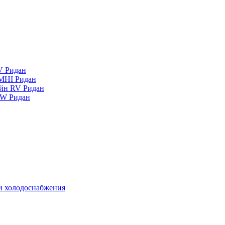
V Ридан
MHI Ридан
айн RV Ридан
RW Ридан
 и холодоснабжения