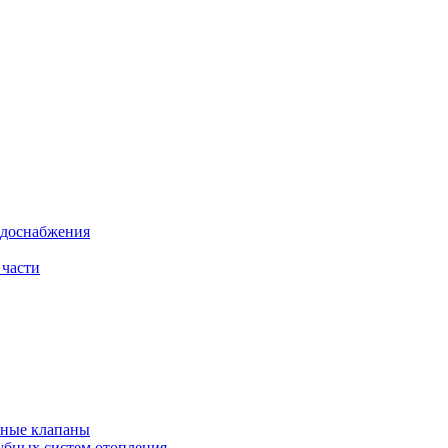
одоснабжения
 части
рные клапаны
убных систем отопления