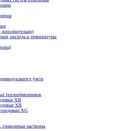
апаны
пления
вия
я дополнительно)
ния, расхода и температуры
дпора)
ндивидуального учета
ых теплообменников
одовые XB
ходовые ХВ
ноходовые ХG
, гликолевые растворы