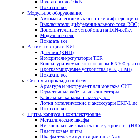
Изоляторы до 10кВ
Показать все
Модульное оборудование
Автоматические выключатели дифференциаль
Выключатели дифференциального тока (УЗО)
Дополнительные устройства на DIN-рейку
Модульное реле
Показать все
Автоматизация и КИП
Датчики (КИП)
Измерители-регуляторы TER
Конфигурируемые контроллеры RX500 для с
Программируемые устройства (PLC, HMI)
Показать все
Системы прокладки кабеля
Арматура и инструмент для монтажа СИП
Герметичные кабельные коннекторы
Кабельные каналы и аксессуары
Лотки металлические и аксессуары EKF-Line
Показать все
Щиты, корпуса и комплектующие
Металлические шкафы
Низковольтные комплектные устройства (НК
Пластиковые щиты
Шкафы телекоммуникационные Astra