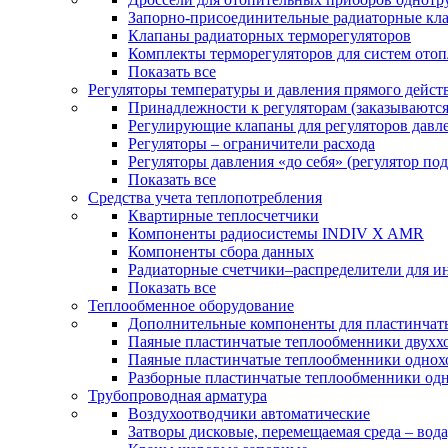
Запорно-присоединительные радиаторные кл
Клапаны радиаторных терморегуляторов
Комплекты терморегуляторов для систем ото
Показать все
Регуляторы температуры и давления прямого дейст
Принадлежности к регуляторам (заказываютс
Регулирующие клапаны для регуляторов давле
Регуляторы – ограничители расхода
Регуляторы давления «до себя» (регулятор по
Показать все
Средства учета теплопотребления
Квартирные теплосчетчики
Компоненты радиосистемы INDIV X AMR
Компоненты сбора данных
Радиаторные счетчики–распределители для и
Показать все
Теплообменное оборудование
Дополнительные компоненты для пластинчат
Паяные пластинчатые теплообменники двухх
Паяные пластинчатые теплообменники одно
Разборные пластинчатые теплообменники од
Трубопроводная арматура
Воздухоотводчики автоматические
Затворы дисковые, перемещаемая среда – вода