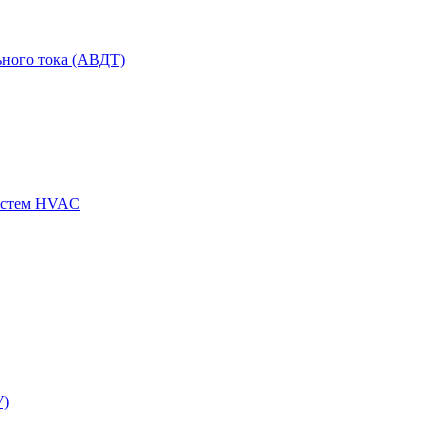
ного тока (АВДТ)
истем HVAC
У)