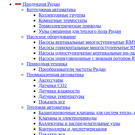
Продукция Ридан
Коттеджная автоматика
Коллекторные группы
Комнатные термостаты
Термоэлектрические приводы
Узлы смешения для теплого пола Ридан
Насосное оборудование
Насосы вертикальные многоступенчатые RM
Насосы горизонтальные многоступенчатые R
Насосы одноступенчатые вертикальные ин-л
Насосы циркуляционные с мокрым ротором 
Приводная техника
Преобразователи частоты Ридан
Промышленная автоматика
Аксессуары
Датчики CO2
Датчики влажности
Датчики температуры
Показать все
Тепловая автоматика
Балансировочные клапаны для систем тепло-
Клапаны и электроприводы
Коллекторы и распределительные узлы
Контроллеры и диспетчеризация
Показать все