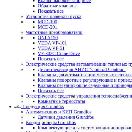
Краны шаровые запорные
Обратные клапаны
Показать все
Устройства плавного пуска
MCD-100
MCD-201
Частотные преобразователи
ONI A150
VEDA VF-101
VEDA VF-51
VF-302C Crane Drive
Показать все
Электрические средства автоматизации тепловых п
Диспетчеризация АИИС "Comfort Contour"
Клапаны для автоматизации местных вентил
Клапаны поворотные регулирующие и приво
Клапаны регулирующие седельные и приводы
Показать все
Электрические средства управления теплоснабжен
Комнатные термостаты
Продукция Grundfos
Автоматизация и КИП Grundfos
Датчики давления Grundfos
Кондиционеры Grundfos
Комплектующие для систем кондиционирова