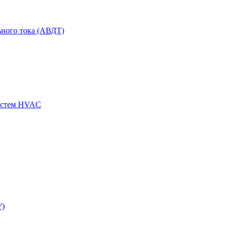
ного тока (АВДТ)
истем HVAC
У)