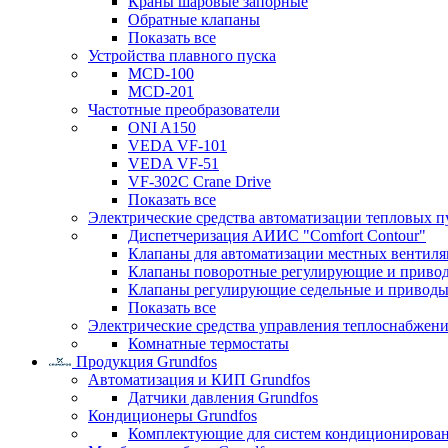
Краны шаровые запорные
Обратные клапаны
Показать все
Устройства плавного пуска
MCD-100
MCD-201
Частотные преобразователи
ONI A150
VEDA VF-101
VEDA VF-51
VF-302C Crane Drive
Показать все
Электрические средства автоматизации тепловых п
Диспетчеризация АИИС "Comfort Contour"
Клапаны для автоматизации местных вентил
Клапаны поворотные регулирующие и приво
Клапаны регулирующие седельные и приводы
Показать все
Электрические средства управления теплоснабжен
Комнатные термостаты
Продукция Grundfos
Автоматизация и КИП Grundfos
Датчики давления Grundfos
Кондиционеры Grundfos
Комплектующие для систем кондиционирова