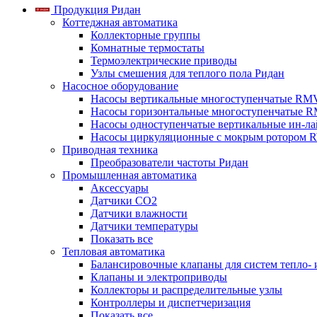
Продукция Ридан
Коттеджная автоматика
Коллекторные группы
Комнатные термостаты
Термоэлектрические приводы
Узлы смешения для теплого пола Ридан
Насосное оборудование
Насосы вертикальные многоступенчатые RM
Насосы горизонтальные многоступенчатые R
Насосы одноступенчатые вертикальные ин-л
Насосы циркуляционные с мокрым ротором 
Приводная техника
Преобразователи частоты Ридан
Промышленная автоматика
Аксессуары
Датчики CO2
Датчики влажности
Датчики температуры
Показать все
Тепловая автоматика
Балансировочные клапаны для систем тепло-
Клапаны и электроприводы
Коллекторы и распределительные узлы
Контроллеры и диспетчеризация
Показать все