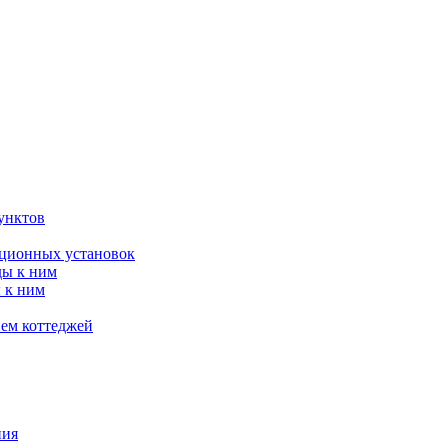
унктов
яционных установок
ды к ним
 к ним
ием коттеджей
ния