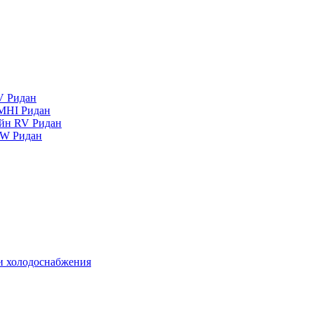
V Ридан
MHI Ридан
айн RV Ридан
RW Ридан
 и холодоснабжения