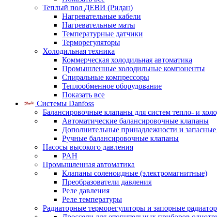
Теплый пол ДЕВИ (Ридан)
Нагревательные кабели
Нагревательные маты
Температурные датчики
Терморегуляторы
Холодильная техника
Коммерческая холодильная автоматика
Промышленные холодильные компоненты
Спиральные компрессоры
Теплообменное оборудование
Показать все
Системы Danfoss
Балансировочные клапаны для систем тепло- и хол
Автоматические балансировочные клапаны
Дополнительные принадлежности и запасные
Ручные балансировочные клапаны
Насосы высокого давления
PAH
Промышленная автоматика
Клапаны соленоидные (электромагнитные)
Преобразователи давления
Реле давления
Реле температуры
Радиаторные терморегуляторы и запорные радиато
Дроссели для отопительных приборов однотр