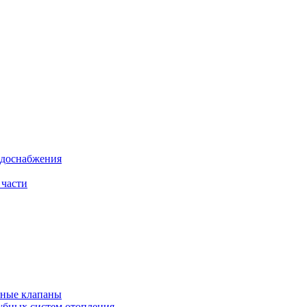
одоснабжения
 части
рные клапаны
убных систем отопления