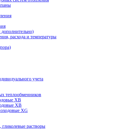
апаны
пления
вия
я дополнительно)
ния, расхода и температуры
дпора)
ндивидуального учета
ых теплообменников
одовые XB
ходовые ХВ
ноходовые ХG
, гликолевые растворы