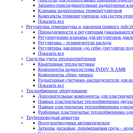
Запорно-присоединительные радиаторные кл
Клапаны радиаторных терморегуляторов
Комплекты терморегуляторов для систем ото
Показать все
Регуляторы температуры и давления прямого дейст
Принадлежности к регуляторам (заказываютс
Регулирующие клапаны для регуляторов давле
Регуляторы – ограничители расхода
Регуляторы давления «до себя» (регулятор по
Показать все
Средства учета теплопотребления
Квартирные теплосчетчики
Компоненты радиосистемы INDIV X AMR
Компоненты сбора данных
Радиаторные счетчики–распределители для и
Показать все
Теплообменное оборудование
Дополнительные компоненты для пластинчат
Паяные пластинчатые теплообменники двухх
Паяные пластинчатые теплообменники одно
Разборные пластинчатые теплообменники од
Трубопроводная арматура
Воздухоотводчики автоматические
Затворы дисковые, перемещаемая среда – вода