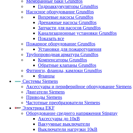
Мембранные баки Grundfos
Гидроаккумуляторы Grundfos
Насосное оборудование Grundfos
Вихревые насосы Grundfos
Дренажные насосы Grundfos
Запчасти для насосов Grundfos
Канализационные установки Grundfos
Показать все
Пожарное оборудование Grundfos
Установки для пожаротушения
Трубопроводная арматура Grundfos
Компенсаторы Grundfos
Обратные клапаны Grundfos
Фитинги, фланцы, камлоки Grundfos
Фланцы
Системы Siemens
Аксессуары и периферийное оборудование Siemens
Двигатели Siemens
Приводы Siemens
Частотные преобразователи Siemens
Электрика EKF
Оборудование среднего напряжения Stingray
Аксессуары до 10кВ
Вакуумные выключатели
Выключатели нагрузки 10кВ