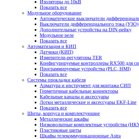
Изоляторы до 10кВ
Показать все
Модульное оборудование
Автоматические выключатели дифференциаль
Выключатели дифференциального тока (УЗО)
Дополнительные устройства на DIN-рейку
Модульное реле
Показать все
Автоматизация и КИП
Датчики (КИП)
Измерители-регуляторы TER
Конфигурируемые контроллеры RX500 для с
Программируемые устройства (PLC, HMI)
Показать все
Системы прокладки кабеля
Арматура и инструмент для монтажа СИП
Герметичные кабельные коннекторы
Кабельные каналы и аксессуары
Лотки металлические и аксессуары EKF-Line
Показать все
Щиты, корпуса и комплектующие
Металлические шкафы
Низковольтные комплектные устройства (НК
Пластиковые щиты
Шкафы телекоммуникационные Astra