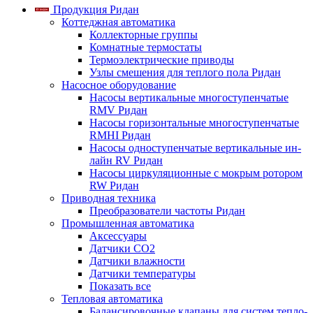
Продукция Ридан
Коттеджная автоматика
Коллекторные группы
Комнатные термостаты
Термоэлектрические приводы
Узлы смешения для теплого пола Ридан
Насосное оборудование
Насосы вертикальные многоступенчатые
RMV Ридан
Насосы горизонтальные многоступенчатые
RMHI Ридан
Насосы одноступенчатые вертикальные ин-
лайн RV Ридан
Насосы циркуляционные с мокрым ротором
RW Ридан
Приводная техника
Преобразователи частоты Ридан
Промышленная автоматика
Аксессуары
Датчики CO2
Датчики влажности
Датчики температуры
Показать все
Тепловая автоматика
Балансировочные клапаны для систем тепло-