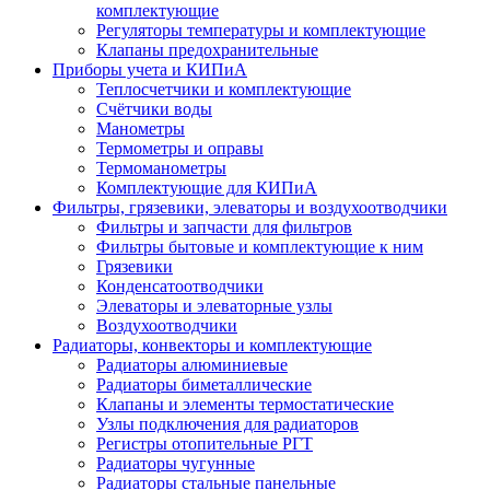
комплектующие
Регуляторы температуры и комплектующие
Клапаны предохранительные
Приборы учета и КИПиА
Теплосчетчики и комплектующие
Счётчики воды
Манометры
Термометры и оправы
Термоманометры
Комплектующие для КИПиА
Фильтры, грязевики, элеваторы и воздухоотводчики
Фильтры и запчасти для фильтров
Фильтры бытовые и комплектующие к ним
Грязевики
Конденсатоотводчики
Элеваторы и элеваторные узлы
Воздухоотводчики
Радиаторы, конвекторы и комплектующие
Радиаторы алюминиевые
Радиаторы биметаллические
Клапаны и элементы термостатические
Узлы подключения для радиаторов
Регистры отопительные РГТ
Радиаторы чугунные
Радиаторы стальные панельные