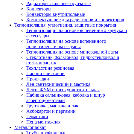
Радиаторы стальные трубчатые
Конвекторы
Конвекторы внутрипольные
Комплектующие для радиаторов и конвекторов
Теплоизоляция, уплотнения, защитные покрытия
Теплоизоляция на основе вспененного каучука и
аксессуары
Теплоизоляция на основе вспененного
полиэтилена и аксессуары
Теплоизоляция на основе минеральной ваты
Стеклоткань, фольгоизол, гидростеклоизол и
стеклопластик
Техпластина резиновая
Паронит листовой
Прокладки
Лен сантехнический и мастика
Лента ФУМ и нить уплотнительная
Набивка сальниковая, каболка и шнур
асбестоцементный
Грунтовка, мастика и лак
Асбокартон и пергамин
Герметики
Пена монтажная
Металлопрокат
Трубы профильные