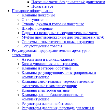
Насосные части без двигателя/с двигателем
Показать все
Пожарное оборудование
Клапаны пожарные
Огнетушители
Стволы, рукава и головки пожарные
Шкафы пожарные
Гидранты пожарные и соединительные части
Муфты противопожарные для пластиковых труб
Системы автоматического пожаротушения
Сопутствующие товары
Регулирующая, предохранительная арматура и
автоматика
Автоматика и принадлежности
Блоки управления и контроллеры
Клапаны и затворы обратные
Клапаны регулирующие, электроприводы и
комплектующие
Клапаны смесительные, термостатические
смесительные и комплектующие
Клапаны электромагнитные
Клапаны, краны балансировочные и
комплектующие
Регуляторы давления бытовые
Регуляторы давления, перепада давления и