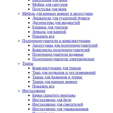
Мойки для санузлов
Подстолья для моек
Мебель для ванных комнат и аксессуары
Держатели для туалетной бумаги
Диспенсеры для жидкостей
Ершики для унитаза
Зеркала для ванной
Показать все
Полотенцесушители и комплектующие
Аксессуары для полотенцесушителей
Комплекты полотенцесушителей
Полотенцесушители водяные
Полотенцесушители электрические
Трапы
Комплектующие для трапов
Трап для подвалов и тех.помещений
Трапы для балконов и террас
Трапы для ванных комнат
Показать все
Инсталляции
Бачки скрытого монтажа
Инсталляции для биде
Инсталляции для смесителей
Инсталляции для умывальников