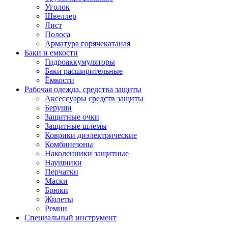
Уголок
Швеллер
Лист
Полоса
Арматура горячекатаная
Баки и емкости
Гидроаккумуляторы
Баки расширительные
Ёмкости
Рабочая одежда, средства защиты
Аксессуары средств защиты
Беруши
Защитные очки
Защитные шлемы
Коврики диэлектрические
Комбинезоны
Наколенники защитные
Наушники
Перчатки
Маски
Брюки
Жилеты
Ремни
Специальный инструмент