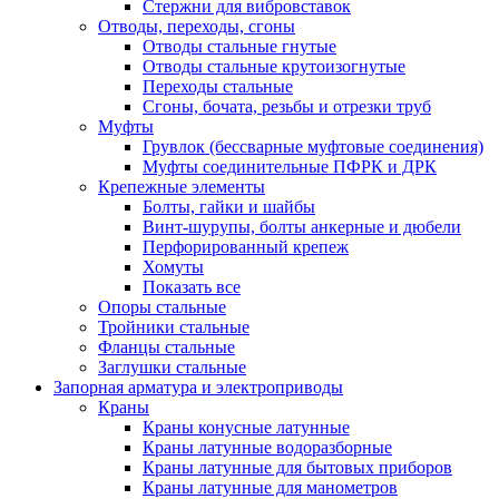
Стержни для вибровставок
Отводы, переходы, сгоны
Отводы стальные гнутые
Отводы стальные крутоизогнутые
Переходы стальные
Сгоны, бочата, резьбы и отрезки труб
Муфты
Грувлок (бессварные муфтовые соединения)
Муфты соединительные ПФРК и ДРК
Крепежные элементы
Болты, гайки и шайбы
Винт-шурупы, болты анкерные и дюбели
Перфорированный крепеж
Хомуты
Показать все
Опоры стальные
Тройники стальные
Фланцы стальные
Заглушки стальные
Запорная арматура и электроприводы
Краны
Краны конусные латунные
Краны латунные водоразборные
Краны латунные для бытовых приборов
Краны латунные для манометров