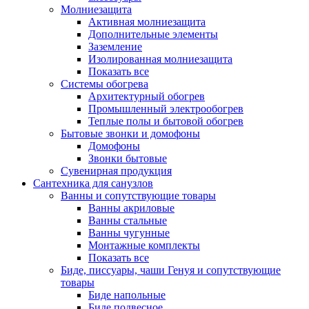
Молниезащита
Активная молниезащита
Дополнительные элементы
Заземление
Изолированная молниезащита
Показать все
Системы обогрева
Архитектурный обогрев
Промышленный электрообогрев
Теплые полы и бытовой обогрев
Бытовые звонки и домофоны
Домофоны
Звонки бытовые
Сувенирная продукция
Сантехника для санузлов
Ванны и сопутствующие товары
Ванны акриловые
Ванны стальные
Ванны чугунные
Монтажные комплекты
Показать все
Биде, писсуары, чаши Генуя и сопутствующие
товары
Биде напольные
Биде подвесное