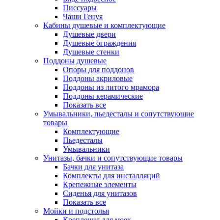
Писсуары
Чаши Генуя
Кабины душевые и комплектующие
Душевые двери
Душевые ограждения
Душевые стенки
Поддоны душевые
Опоры для поддонов
Поддоны акриловые
Поддоны из литого мрамора
Поддоны керамические
Показать все
Умывальники, пьедесталы и сопутствующие
товары
Комплектующие
Пьедесталы
Умывальники
Унитазы, бачки и сопутствующие товары
Бачки для унитаза
Комплекты для инсталляций
Крепежные элементы
Сиденья для унитазов
Показать все
Мойки и подстолья
Крепления для моек