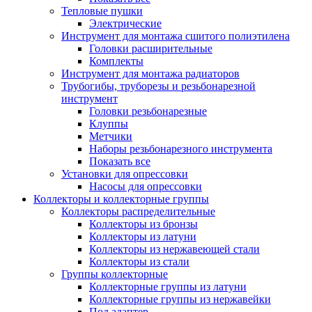
Тепловые пушки
Электрические
Инструмент для монтажа сшитого полиэтилена
Головки расширительные
Комплекты
Инструмент для монтажа радиаторов
Трубогибы, труборезы и резьбонарезной
инструмент
Головки резьбонарезные
Клуппы
Метчики
Наборы резьбонарезного инструмента
Показать все
Установки для опрессовки
Насосы для опрессовки
Коллекторы и коллекторные группы
Коллекторы распределительные
Коллекторы из бронзы
Коллекторы из латуни
Коллекторы из нержавеющей стали
Коллекторы из стали
Группы коллекторные
Коллекторные группы из латуни
Коллекторные группы из нержавейки
Под адаптер