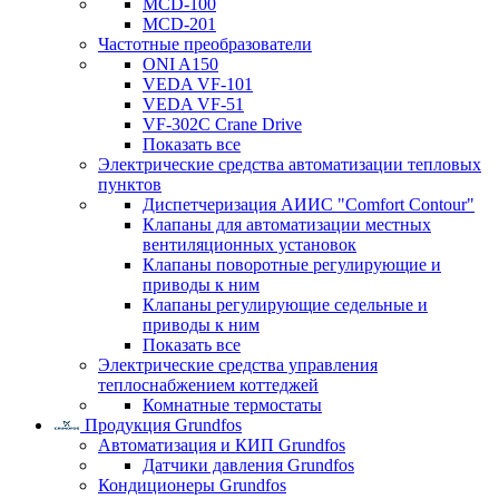
MCD-100
MCD-201
Частотные преобразователи
ONI A150
VEDA VF-101
VEDA VF-51
VF-302C Crane Drive
Показать все
Электрические средства автоматизации тепловых
пунктов
Диспетчеризация АИИС "Comfort Contour"
Клапаны для автоматизации местных
вентиляционных установок
Клапаны поворотные регулирующие и
приводы к ним
Клапаны регулирующие седельные и
приводы к ним
Показать все
Электрические средства управления
теплоснабжением коттеджей
Комнатные термостаты
Продукция Grundfos
Автоматизация и КИП Grundfos
Датчики давления Grundfos
Кондиционеры Grundfos