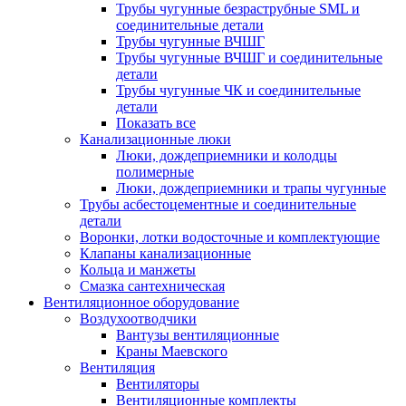
Трубы чугунные безраструбные SML и
соединительные детали
Трубы чугунные ВЧШГ
Трубы чугунные ВЧШГ и соединительные
детали
Трубы чугунные ЧК и соединительные
детали
Показать все
Канализационные люки
Люки, дождеприемники и колодцы
полимерные
Люки, дождеприемники и трапы чугунные
Трубы асбестоцементные и соединительные
детали
Воронки, лотки водосточные и комплектующие
Клапаны канализационные
Кольца и манжеты
Смазка сантехническая
Вентиляционное оборудование
Воздухоотводчики
Вантузы вентиляционные
Краны Маевского
Вентиляция
Вентиляторы
Вентиляционные комплекты