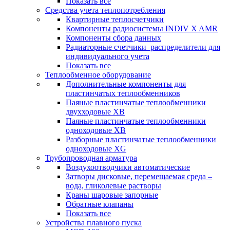
Показать все
Средства учета теплопотребления
Квартирные теплосчетчики
Компоненты радиосистемы INDIV X AMR
Компоненты сбора данных
Радиаторные счетчики–распределители для
индивидуального учета
Показать все
Теплообменное оборудование
Дополнительные компоненты для
пластинчатых теплообменников
Паяные пластинчатые теплообменники
двухходовые XB
Паяные пластинчатые теплообменники
одноходовые ХВ
Разборные пластинчатые теплообменники
одноходовые ХG
Трубопроводная арматура
Воздухоотводчики автоматические
Затворы дисковые, перемещаемая среда –
вода, гликолевые растворы
Краны шаровые запорные
Обратные клапаны
Показать все
Устройства плавного пуска