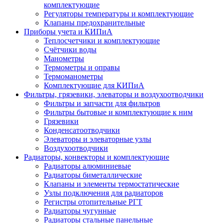
комплектующие
Регуляторы температуры и комплектующие
Клапаны предохранительные
Приборы учета и КИПиА
Теплосчетчики и комплектующие
Счётчики воды
Манометры
Термометры и оправы
Термоманометры
Комплектующие для КИПиА
Фильтры, грязевики, элеваторы и воздухоотводчики
Фильтры и запчасти для фильтров
Фильтры бытовые и комплектующие к ним
Грязевики
Конденсатоотводчики
Элеваторы и элеваторные узлы
Воздухоотводчики
Радиаторы, конвекторы и комплектующие
Радиаторы алюминиевые
Радиаторы биметаллические
Клапаны и элементы термостатические
Узлы подключения для радиаторов
Регистры отопительные РГТ
Радиаторы чугунные
Радиаторы стальные панельные