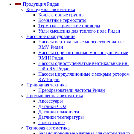
Продукция Ридан
Коттеджная автоматика
Коллекторные группы
Комнатные термостаты
Термоэлектрические приводы
Узлы смешения для теплого пола Ридан
Насосное оборудование
Насосы вертикальные многоступенчатые
RMV Ридан
Насосы горизонтальные многоступенчатые
RMHI Ридан
Насосы одноступенчатые вертикальные ин-
лайн RV Ридан
Насосы циркуляционные с мокрым ротором
RW Ридан
Приводная техника
Преобразователи частоты Ридан
Промышленная автоматика
Аксессуары
Датчики CO2
Датчики влажности
Датчики температуры
Показать все
Тепловая автоматика
Балансировочные клапаны для систем тепло-