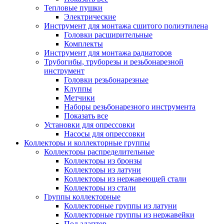
Тепловые пушки
Электрические
Инструмент для монтажа сшитого полиэтилена
Головки расширительные
Комплекты
Инструмент для монтажа радиаторов
Трубогибы, труборезы и резьбонарезной
инструмент
Головки резьбонарезные
Клуппы
Метчики
Наборы резьбонарезного инструмента
Показать все
Установки для опрессовки
Насосы для опрессовки
Коллекторы и коллекторные группы
Коллекторы распределительные
Коллекторы из бронзы
Коллекторы из латуни
Коллекторы из нержавеющей стали
Коллекторы из стали
Группы коллекторные
Коллекторные группы из латуни
Коллекторные группы из нержавейки
Под адаптер