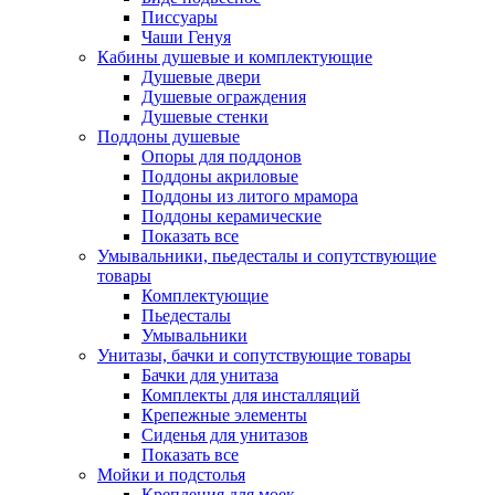
Писсуары
Чаши Генуя
Кабины душевые и комплектующие
Душевые двери
Душевые ограждения
Душевые стенки
Поддоны душевые
Опоры для поддонов
Поддоны акриловые
Поддоны из литого мрамора
Поддоны керамические
Показать все
Умывальники, пьедесталы и сопутствующие
товары
Комплектующие
Пьедесталы
Умывальники
Унитазы, бачки и сопутствующие товары
Бачки для унитаза
Комплекты для инсталляций
Крепежные элементы
Сиденья для унитазов
Показать все
Мойки и подстолья
Крепления для моек