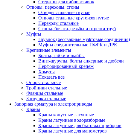
Стержни для вибровставок
Отводы, переходы, сгоны
Отводы стальные гнутые
Отводы стальные крутоизогнутые
Переходы стальные
Сгоны, бочата, резьбы и отрезки труб
Муфты
Грувлок (бессварные муфтовые соединения)
Муфты соединительные ПФРК и ДРК
Крепежные элементы
Болты, гайки и шайбы
Винт-шурупы, болты анкерные и дюбели
Перфорированный крепеж
Хомуты
Показать все
Опоры стальные
Тройники стальные
Фланцы стальные
Заглушки стальные
Запорная арматура и электроприводы
Краны
Краны конусные латунные
Краны латунные водоразборные
Краны латунные для бытовых приборов
Краны латунные для манометров