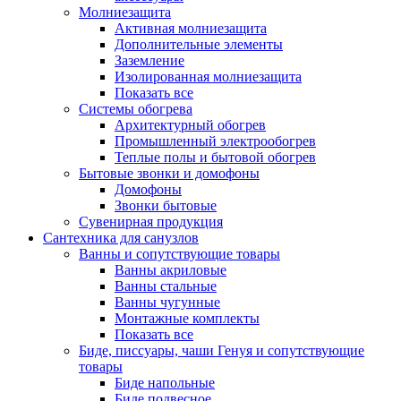
Молниезащита
Активная молниезащита
Дополнительные элементы
Заземление
Изолированная молниезащита
Показать все
Системы обогрева
Архитектурный обогрев
Промышленный электрообогрев
Теплые полы и бытовой обогрев
Бытовые звонки и домофоны
Домофоны
Звонки бытовые
Сувенирная продукция
Сантехника для санузлов
Ванны и сопутствующие товары
Ванны акриловые
Ванны стальные
Ванны чугунные
Монтажные комплекты
Показать все
Биде, писсуары, чаши Генуя и сопутствующие
товары
Биде напольные
Биде подвесное