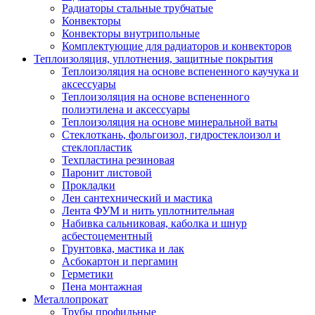
Радиаторы стальные трубчатые
Конвекторы
Конвекторы внутрипольные
Комплектующие для радиаторов и конвекторов
Теплоизоляция, уплотнения, защитные покрытия
Теплоизоляция на основе вспененного каучука и
аксессуары
Теплоизоляция на основе вспененного
полиэтилена и аксессуары
Теплоизоляция на основе минеральной ваты
Стеклоткань, фольгоизол, гидростеклоизол и
стеклопластик
Техпластина резиновая
Паронит листовой
Прокладки
Лен сантехнический и мастика
Лента ФУМ и нить уплотнительная
Набивка сальниковая, каболка и шнур
асбестоцементный
Грунтовка, мастика и лак
Асбокартон и пергамин
Герметики
Пена монтажная
Металлопрокат
Трубы профильные