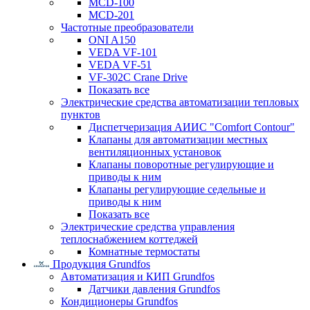
MCD-100
MCD-201
Частотные преобразователи
ONI A150
VEDA VF-101
VEDA VF-51
VF-302C Crane Drive
Показать все
Электрические средства автоматизации тепловых
пунктов
Диспетчеризация АИИС "Comfort Contour"
Клапаны для автоматизации местных
вентиляционных установок
Клапаны поворотные регулирующие и
приводы к ним
Клапаны регулирующие седельные и
приводы к ним
Показать все
Электрические средства управления
теплоснабжением коттеджей
Комнатные термостаты
Продукция Grundfos
Автоматизация и КИП Grundfos
Датчики давления Grundfos
Кондиционеры Grundfos