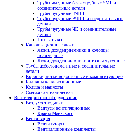
Трубы чугунные безраструбные SML и
соединительные детали
Трубы чугунные ВЧШГ
Трубы чугунные ВЧШГ и соединительные
детали
Трубы чугунные ЧК и соединительные
детали
Показать все
Канализационные люки
Люки, дождеприемники и колодцы
полимерные
Люки, дождеприемники и трапы чугунные
Трубы асбестоцементные и соединительные
детали
Воронки, лотки водосточные и комплектующие
Клапаны канализационные
Кольца и манжеты
Смазка сантехническая
Вентиляционное оборудование
Воздухоотводчики
Вантузы вентиляционные
Краны Маевского
Вентиляция
Вентиляторы
Вентиляционные комплекты