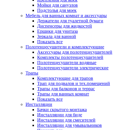
Мойки для санузлов
Подстолья для моек
Мебель для ванных комнат и аксессуары
Держатели для туалетной бумаги
Диспенсеры для жидкостей
Ершики для унитаза
Зеркала для ванной
Показать все
Полотенцесушители и комплектующие
Аксессуары для полотенцесушителей
Комплекты полотенцесушителей
Полотенцесушители водяные
Полотенцесушители электрические
Трапы
Комплектующие для трапов
Трап для подвалов и тех.помещений
Трапы для балконов и террас
Трапы для ванных комнат
Показать все
Инсталляции
Бачки скрытого монтажа
Инсталляции для биде
Инсталляции для смесителей
Инсталляции для умывальников