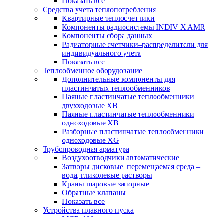
Показать все
Средства учета теплопотребления
Квартирные теплосчетчики
Компоненты радиосистемы INDIV X AMR
Компоненты сбора данных
Радиаторные счетчики–распределители для
индивидуального учета
Показать все
Теплообменное оборудование
Дополнительные компоненты для
пластинчатых теплообменников
Паяные пластинчатые теплообменники
двухходовые XB
Паяные пластинчатые теплообменники
одноходовые ХВ
Разборные пластинчатые теплообменники
одноходовые ХG
Трубопроводная арматура
Воздухоотводчики автоматические
Затворы дисковые, перемещаемая среда –
вода, гликолевые растворы
Краны шаровые запорные
Обратные клапаны
Показать все
Устройства плавного пуска