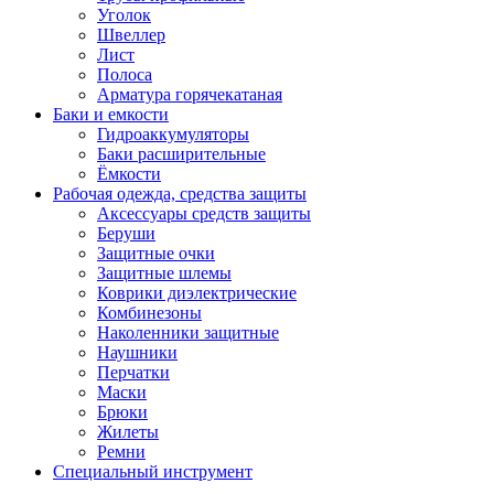
Уголок
Швеллер
Лист
Полоса
Арматура горячекатаная
Баки и емкости
Гидроаккумуляторы
Баки расширительные
Ёмкости
Рабочая одежда, средства защиты
Аксессуары средств защиты
Беруши
Защитные очки
Защитные шлемы
Коврики диэлектрические
Комбинезоны
Наколенники защитные
Наушники
Перчатки
Маски
Брюки
Жилеты
Ремни
Специальный инструмент