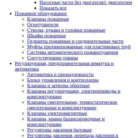
Насосные части без двигателя/с двигателем
Показать все
Пожарное оборудование
Клапаны пожарные
Огнетушители
Стволы, рукава и головки пожарные
Шкафы пожарные
Гидранты пожарные и соединительные части
Муфты противопожарные для пластиковых труб
Системы автоматического пожаротушения
Сопутствующие товары
Регулирующая, предохранительная арматура и
автоматика
Автоматика и принадлежности
Блоки управления и контроллеры
Клапаны и затворы обратные
Клапаны регулирующие, электроприводы и
комплектующие
Клапаны смесительные, термостатические
смесительные и комплектующие
Клапаны электромагнитные
Клапаны, краны балансировочные и
комплектующие
Регуляторы давления бытовые
Регуляторы давления, перепада давления и