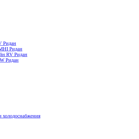
V Ридан
MHI Ридан
айн RV Ридан
RW Ридан
 и холодоснабжения