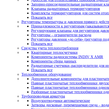
Запорно-присоединительные радиаторные кл
Клапаны радиаторных терморегуляторов
Комплекты терморегуляторов для систем ото
Показать все
Регуляторы температуры и давления прямого дейст
Принадлежности к регуляторам (заказываютс
Регулирующие клапаны для регуляторов давле
Регуляторы – ограничители расхода
Регуляторы давления «до себя» (регулятор по
Показать все
Средства учета теплопотребления
Квартирные теплосчетчики
Компоненты радиосистемы INDIV X AMR
Компоненты сбора данных
Радиаторные счетчики–распределители для и
Показать все
Теплообменное оборудование
Дополнительные компоненты для пластинчат
Паяные пластинчатые теплообменники двухх
Паяные пластинчатые теплообменники одно
Разборные пластинчатые теплообменники од
Трубопроводная арматура
Воздухоотводчики автоматические
Затворы дисковые, перемещаемая среда – вода