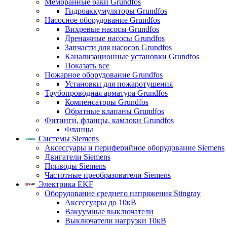
Мембранные баки Grundfos
Гидроаккумуляторы Grundfos
Насосное оборудование Grundfos
Вихревые насосы Grundfos
Дренажные насосы Grundfos
Запчасти для насосов Grundfos
Канализационные установки Grundfos
Показать все
Пожарное оборудование Grundfos
Установки для пожаротушения
Трубопроводная арматура Grundfos
Компенсаторы Grundfos
Обратные клапаны Grundfos
Фитинги, фланцы, камлоки Grundfos
Фланцы
Системы Siemens
Аксессуары и периферийное оборудование Siemens
Двигатели Siemens
Приводы Siemens
Частотные преобразователи Siemens
Электрика EKF
Оборудование среднего напряжения Stingray
Аксессуары до 10кВ
Вакуумные выключатели
Выключатели нагрузки 10кВ