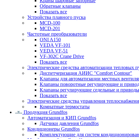
Краны шаровые запорные
Обратные клапаны
Показать все
Устройства плавного пуска
MCD-100
MCD-201
Частотные преобразователи
ONI A150
VEDA VF-101
VEDA VF-51
VF-302C Crane Drive
Показать все
Электрические средства автоматизации тепловых п
Диспетчеризация АИИС "Comfort Contour"
Клапаны для автоматизации местных вентил
Клапаны поворотные регулирующие и приво
Клапаны регулирующие седельные и приводы
Показать все
Электрические средства управления теплоснабжен
Комнатные термостаты
Продукция Grundfos
Автоматизация и КИП Grundfos
Датчики давления Grundfos
Кондиционеры Grundfos
Комплектующие для систем кондиционирова