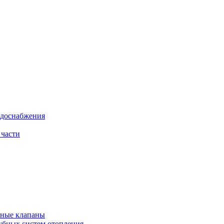
одоснабжения
 части
рные клапаны
убных систем отопления