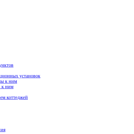
унктов
яционных установок
ды к ним
 к ним
ием коттеджей
ния