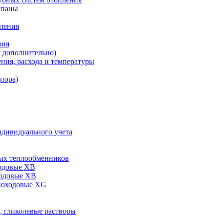
апаны
пления
вия
я дополнительно)
ния, расхода и температуры
дпора)
ндивидуального учета
ых теплообменников
одовые XB
ходовые ХВ
ноходовые ХG
, гликолевые растворы