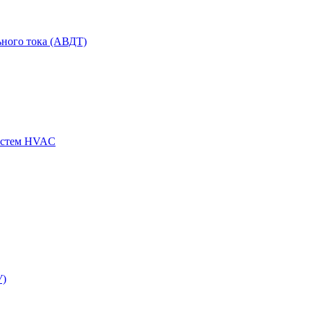
ного тока (АВДТ)
истем HVAC
У)