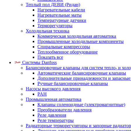
Теплый пол ДЕВИ (Ридан)
Нагревательные кабели
Нагревательные маты
Температурные датчики
Терморегуляторы
Холодильная техника
Коммерческая холодильная автоматика
Промышленные холодильные компоненты
Спиральные компрессоры
Теплообменное оборудование
Показать все
Системы Danfoss
Балансировочные клапаны для систем тепло- и хол
Автоматические балансировочные клапаны
Дополнительные принадлежности и запасные
Ручные балансировочные клапаны
Насосы высокого давления
PAH
Промышленная автоматика
Клапаны соленоидные (электромагнитные)
Преобразователи давления
Реле давления
Реле температуры
Радиаторные терморегуляторы и запорные радиато
Дроссели для отопительных приборов однотр