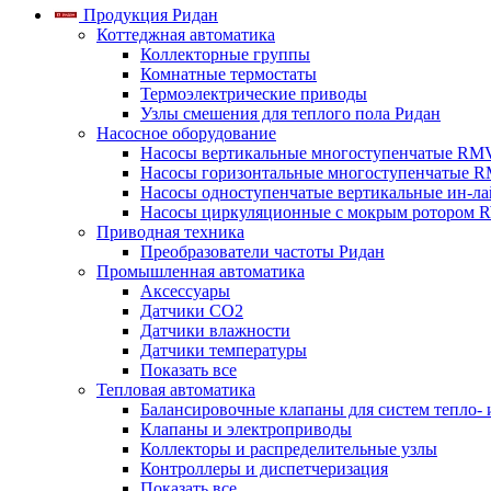
Продукция Ридан
Коттеджная автоматика
Коллекторные группы
Комнатные термостаты
Термоэлектрические приводы
Узлы смешения для теплого пола Ридан
Насосное оборудование
Насосы вертикальные многоступенчатые RM
Насосы горизонтальные многоступенчатые R
Насосы одноступенчатые вертикальные ин-л
Насосы циркуляционные с мокрым ротором 
Приводная техника
Преобразователи частоты Ридан
Промышленная автоматика
Аксессуары
Датчики CO2
Датчики влажности
Датчики температуры
Показать все
Тепловая автоматика
Балансировочные клапаны для систем тепло-
Клапаны и электроприводы
Коллекторы и распределительные узлы
Контроллеры и диспетчеризация
Показать все