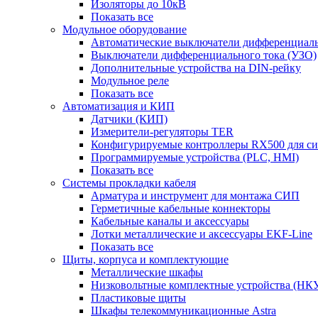
Изоляторы до 10кВ
Показать все
Модульное оборудование
Автоматические выключатели дифференциаль
Выключатели дифференциального тока (УЗО)
Дополнительные устройства на DIN-рейку
Модульное реле
Показать все
Автоматизация и КИП
Датчики (КИП)
Измерители-регуляторы TER
Конфигурируемые контроллеры RX500 для с
Программируемые устройства (PLC, HMI)
Показать все
Системы прокладки кабеля
Арматура и инструмент для монтажа СИП
Герметичные кабельные коннекторы
Кабельные каналы и аксессуары
Лотки металлические и аксессуары EKF-Line
Показать все
Щиты, корпуса и комплектующие
Металлические шкафы
Низковольтные комплектные устройства (НК
Пластиковые щиты
Шкафы телекоммуникационные Astra