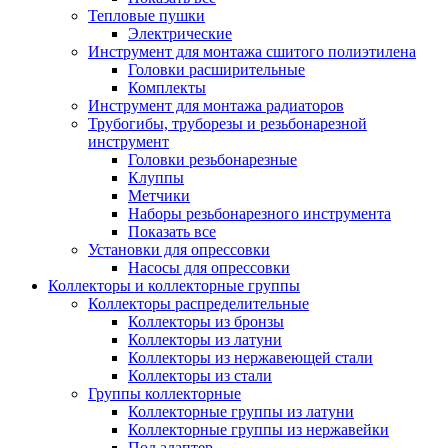
Тепловые пушки
Электрические
Инструмент для монтажа сшитого полиэтилена
Головки расширительные
Комплекты
Инструмент для монтажа радиаторов
Трубогибы, труборезы и резьбонарезной
инструмент
Головки резьбонарезные
Клуппы
Метчики
Наборы резьбонарезного инструмента
Показать все
Установки для опрессовки
Насосы для опрессовки
Коллекторы и коллекторные группы
Коллекторы распределительные
Коллекторы из бронзы
Коллекторы из латуни
Коллекторы из нержавеющей стали
Коллекторы из стали
Группы коллекторные
Коллекторные группы из латуни
Коллекторные группы из нержавейки
Под адаптер