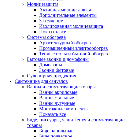
Молниезащита
Активная молниезащита
Дополнительные элементы
Заземление
Изолированная молниезащита
Показать все
Системы обогрева
Архитектурный обогрев
Промышленный электрообогрев
Теплые полы и бытовой обогрев
Бытовые звонки и домофоны
Домофоны
Звонки бытовые
Сувенирная продукция
Сантехника для санузлов
Ванны и сопутствующие товары
Ванны акриловые
Ванны стальные
Ванны чугунные
Монтажные комплекты
Показать все
Биде, писсуары, чаши Генуя и сопутствующие
товары
Биде напольные
Биде подвесное