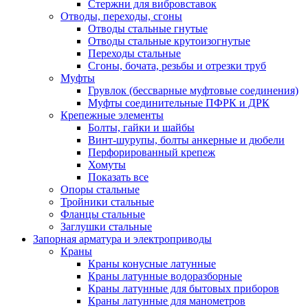
Стержни для вибровставок
Отводы, переходы, сгоны
Отводы стальные гнутые
Отводы стальные крутоизогнутые
Переходы стальные
Сгоны, бочата, резьбы и отрезки труб
Муфты
Грувлок (бессварные муфтовые соединения)
Муфты соединительные ПФРК и ДРК
Крепежные элементы
Болты, гайки и шайбы
Винт-шурупы, болты анкерные и дюбели
Перфорированный крепеж
Хомуты
Показать все
Опоры стальные
Тройники стальные
Фланцы стальные
Заглушки стальные
Запорная арматура и электроприводы
Краны
Краны конусные латунные
Краны латунные водоразборные
Краны латунные для бытовых приборов
Краны латунные для манометров