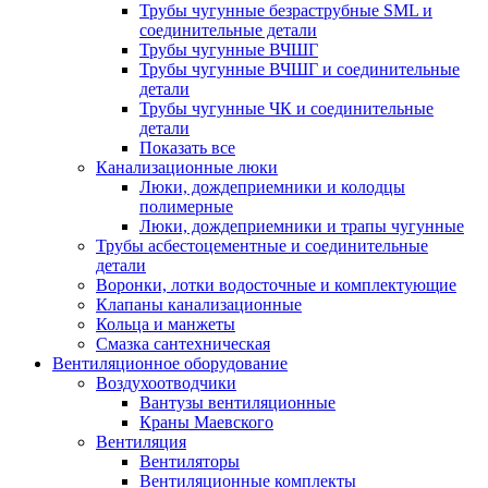
Трубы чугунные безраструбные SML и
соединительные детали
Трубы чугунные ВЧШГ
Трубы чугунные ВЧШГ и соединительные
детали
Трубы чугунные ЧК и соединительные
детали
Показать все
Канализационные люки
Люки, дождеприемники и колодцы
полимерные
Люки, дождеприемники и трапы чугунные
Трубы асбестоцементные и соединительные
детали
Воронки, лотки водосточные и комплектующие
Клапаны канализационные
Кольца и манжеты
Смазка сантехническая
Вентиляционное оборудование
Воздухоотводчики
Вантузы вентиляционные
Краны Маевского
Вентиляция
Вентиляторы
Вентиляционные комплекты