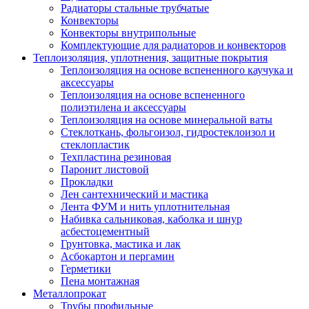
Радиаторы стальные трубчатые
Конвекторы
Конвекторы внутрипольные
Комплектующие для радиаторов и конвекторов
Теплоизоляция, уплотнения, защитные покрытия
Теплоизоляция на основе вспененного каучука и
аксессуары
Теплоизоляция на основе вспененного
полиэтилена и аксессуары
Теплоизоляция на основе минеральной ваты
Стеклоткань, фольгоизол, гидростеклоизол и
стеклопластик
Техпластина резиновая
Паронит листовой
Прокладки
Лен сантехнический и мастика
Лента ФУМ и нить уплотнительная
Набивка сальниковая, каболка и шнур
асбестоцементный
Грунтовка, мастика и лак
Асбокартон и пергамин
Герметики
Пена монтажная
Металлопрокат
Трубы профильные