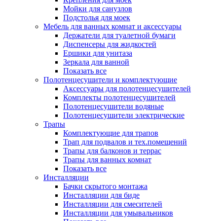
Мойки для санузлов
Подстолья для моек
Мебель для ванных комнат и аксессуары
Держатели для туалетной бумаги
Диспенсеры для жидкостей
Ершики для унитаза
Зеркала для ванной
Показать все
Полотенцесушители и комплектующие
Аксессуары для полотенцесушителей
Комплекты полотенцесушителей
Полотенцесушители водяные
Полотенцесушители электрические
Трапы
Комплектующие для трапов
Трап для подвалов и тех.помещений
Трапы для балконов и террас
Трапы для ванных комнат
Показать все
Инсталляции
Бачки скрытого монтажа
Инсталляции для биде
Инсталляции для смесителей
Инсталляции для умывальников