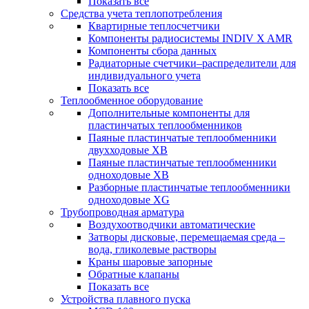
Показать все
Средства учета теплопотребления
Квартирные теплосчетчики
Компоненты радиосистемы INDIV X AMR
Компоненты сбора данных
Радиаторные счетчики–распределители для
индивидуального учета
Показать все
Теплообменное оборудование
Дополнительные компоненты для
пластинчатых теплообменников
Паяные пластинчатые теплообменники
двухходовые XB
Паяные пластинчатые теплообменники
одноходовые ХВ
Разборные пластинчатые теплообменники
одноходовые ХG
Трубопроводная арматура
Воздухоотводчики автоматические
Затворы дисковые, перемещаемая среда –
вода, гликолевые растворы
Краны шаровые запорные
Обратные клапаны
Показать все
Устройства плавного пуска