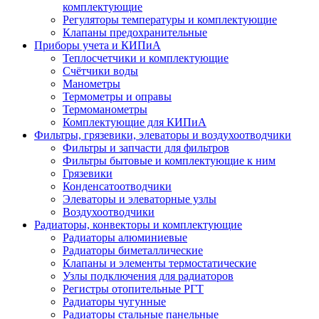
комплектующие
Регуляторы температуры и комплектующие
Клапаны предохранительные
Приборы учета и КИПиА
Теплосчетчики и комплектующие
Счётчики воды
Манометры
Термометры и оправы
Термоманометры
Комплектующие для КИПиА
Фильтры, грязевики, элеваторы и воздухоотводчики
Фильтры и запчасти для фильтров
Фильтры бытовые и комплектующие к ним
Грязевики
Конденсатоотводчики
Элеваторы и элеваторные узлы
Воздухоотводчики
Радиаторы, конвекторы и комплектующие
Радиаторы алюминиевые
Радиаторы биметаллические
Клапаны и элементы термостатические
Узлы подключения для радиаторов
Регистры отопительные РГТ
Радиаторы чугунные
Радиаторы стальные панельные