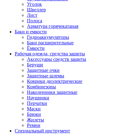
Уголок
Швеллер
Лист
Полоса
Арматура горячекатаная
Баки и емкости
Гидроаккумуляторы
Баки расширительные
Ёмкости
Рабочая одежда, средства защиты
Аксессуары средств защиты
Беруши
Защитные очки
Защитные шлемы
Коврики диэлектрические
Комбинезоны
Наколенники защитные
Наушники
Перчатки
Маски
Брюки
Жилеты
Ремни
Специальный инструмент