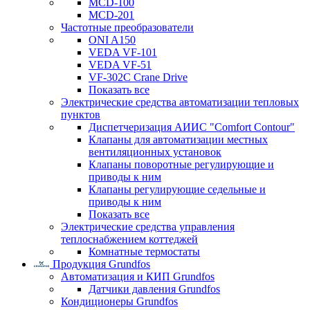
MCD-100
MCD-201
Частотные преобразователи
ONI A150
VEDA VF-101
VEDA VF-51
VF-302C Crane Drive
Показать все
Электрические средства автоматизации тепловых
пунктов
Диспетчеризация АИИС "Comfort Contour"
Клапаны для автоматизации местных
вентиляционных установок
Клапаны поворотные регулирующие и
приводы к ним
Клапаны регулирующие седельные и
приводы к ним
Показать все
Электрические средства управления
теплоснабжением коттеджей
Комнатные термостаты
Продукция Grundfos
Автоматизация и КИП Grundfos
Датчики давления Grundfos
Кондиционеры Grundfos