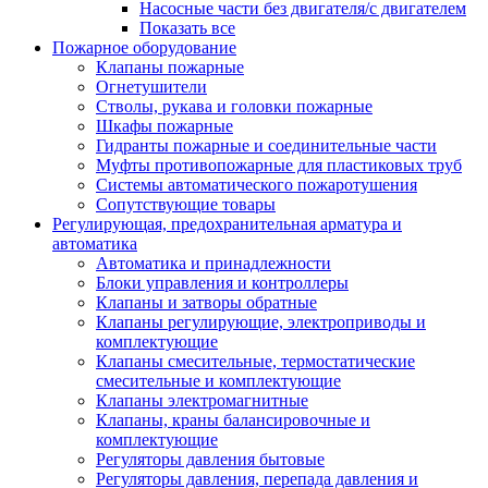
Насосные части без двигателя/с двигателем
Показать все
Пожарное оборудование
Клапаны пожарные
Огнетушители
Стволы, рукава и головки пожарные
Шкафы пожарные
Гидранты пожарные и соединительные части
Муфты противопожарные для пластиковых труб
Системы автоматического пожаротушения
Сопутствующие товары
Регулирующая, предохранительная арматура и
автоматика
Автоматика и принадлежности
Блоки управления и контроллеры
Клапаны и затворы обратные
Клапаны регулирующие, электроприводы и
комплектующие
Клапаны смесительные, термостатические
смесительные и комплектующие
Клапаны электромагнитные
Клапаны, краны балансировочные и
комплектующие
Регуляторы давления бытовые
Регуляторы давления, перепада давления и