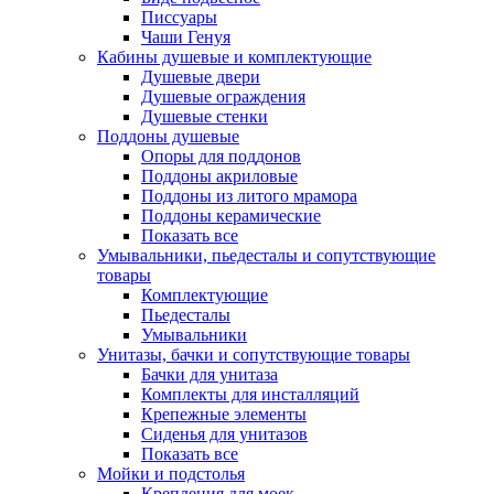
Писсуары
Чаши Генуя
Кабины душевые и комплектующие
Душевые двери
Душевые ограждения
Душевые стенки
Поддоны душевые
Опоры для поддонов
Поддоны акриловые
Поддоны из литого мрамора
Поддоны керамические
Показать все
Умывальники, пьедесталы и сопутствующие
товары
Комплектующие
Пьедесталы
Умывальники
Унитазы, бачки и сопутствующие товары
Бачки для унитаза
Комплекты для инсталляций
Крепежные элементы
Сиденья для унитазов
Показать все
Мойки и подстолья
Крепления для моек