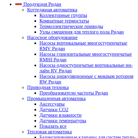
Продукция Ридан
Коттеджная автоматика
Коллекторные группы
Комнатные термостаты
Термоэлектрические приводы
Узлы смешения для теплого пола Ридан
Насосное оборудование
Насосы вертикальные многоступенчатые
RMV Ридан
Насосы горизонтальные многоступенчатые
RMHI Ридан
Насосы одноступенчатые вертикальные ин-
лайн RV Ридан
Насосы циркуляционные с мокрым ротором
RW Ридан
Приводная техника
Преобразователи частоты Ридан
Промышленная автоматика
Аксессуары
Датчики CO2
Датчики влажности
Датчики температуры
Показать все
Тепловая автоматика
Балансировочные клапаны для систем тепло-