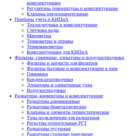
комплектующие
Регуляторы температуры и комплектующие
Клапаны предохранительные
Приборы учета и КИПиА
Теплосчетчики и комплектующие
Счётчики воды
Манометры
Термометры и оправы
Термоманометры
Комплектующие для КИПиА
Фильтры, грязевики, элеваторы и воздухоотводчики
Фильтры и запчасти для фильтров
Фильтры бытовые и комплектующие к ним
Грязевики
Конденсатоотводчики
Элеваторы и элеваторные узлы
Воздухоотводчики
Радиаторы, конвекторы и комплектующие
Радиаторы алюминиевые
Радиаторы биметаллические
Клапаны и элементы термостатические
Узлы подключения для радиаторов
Регистры отопительные РГТ
Радиаторы чугунные
Радиаторы стальные панельные