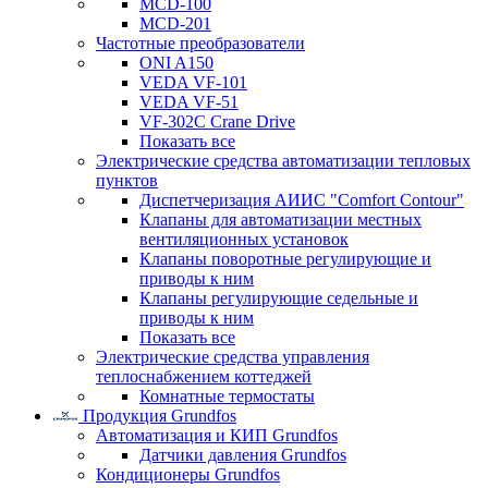
MCD-100
MCD-201
Частотные преобразователи
ONI A150
VEDA VF-101
VEDA VF-51
VF-302C Crane Drive
Показать все
Электрические средства автоматизации тепловых
пунктов
Диспетчеризация АИИС "Comfort Contour"
Клапаны для автоматизации местных
вентиляционных установок
Клапаны поворотные регулирующие и
приводы к ним
Клапаны регулирующие седельные и
приводы к ним
Показать все
Электрические средства управления
теплоснабжением коттеджей
Комнатные термостаты
Продукция Grundfos
Автоматизация и КИП Grundfos
Датчики давления Grundfos
Кондиционеры Grundfos