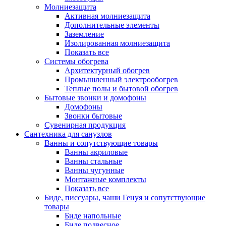
Молниезащита
Активная молниезащита
Дополнительные элементы
Заземление
Изолированная молниезащита
Показать все
Системы обогрева
Архитектурный обогрев
Промышленный электрообогрев
Теплые полы и бытовой обогрев
Бытовые звонки и домофоны
Домофоны
Звонки бытовые
Сувенирная продукция
Сантехника для санузлов
Ванны и сопутствующие товары
Ванны акриловые
Ванны стальные
Ванны чугунные
Монтажные комплекты
Показать все
Биде, писсуары, чаши Генуя и сопутствующие
товары
Биде напольные
Биде подвесное