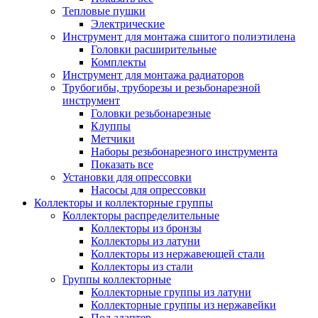
Тепловые пушки
Электрические
Инструмент для монтажа сшитого полиэтилена
Головки расширительные
Комплекты
Инструмент для монтажа радиаторов
Трубогибы, труборезы и резьбонарезной
инструмент
Головки резьбонарезные
Клуппы
Метчики
Наборы резьбонарезного инструмента
Показать все
Установки для опрессовки
Насосы для опрессовки
Коллекторы и коллекторные группы
Коллекторы распределительные
Коллекторы из бронзы
Коллекторы из латуни
Коллекторы из нержавеющей стали
Коллекторы из стали
Группы коллекторные
Коллекторные группы из латуни
Коллекторные группы из нержавейки
Под адаптер