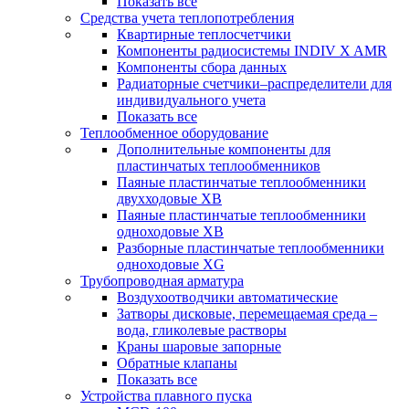
Показать все
Средства учета теплопотребления
Квартирные теплосчетчики
Компоненты радиосистемы INDIV X AMR
Компоненты сбора данных
Радиаторные счетчики–распределители для
индивидуального учета
Показать все
Теплообменное оборудование
Дополнительные компоненты для
пластинчатых теплообменников
Паяные пластинчатые теплообменники
двухходовые XB
Паяные пластинчатые теплообменники
одноходовые ХВ
Разборные пластинчатые теплообменники
одноходовые ХG
Трубопроводная арматура
Воздухоотводчики автоматические
Затворы дисковые, перемещаемая среда –
вода, гликолевые растворы
Краны шаровые запорные
Обратные клапаны
Показать все
Устройства плавного пуска