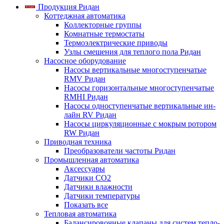
Продукция Ридан
Коттеджная автоматика
Коллекторные группы
Комнатные термостаты
Термоэлектрические приводы
Узлы смешения для теплого пола Ридан
Насосное оборудование
Насосы вертикальные многоступенчатые
RMV Ридан
Насосы горизонтальные многоступенчатые
RMHI Ридан
Насосы одноступенчатые вертикальные ин-
лайн RV Ридан
Насосы циркуляционные с мокрым ротором
RW Ридан
Приводная техника
Преобразователи частоты Ридан
Промышленная автоматика
Аксессуары
Датчики CO2
Датчики влажности
Датчики температуры
Показать все
Тепловая автоматика
Балансировочные клапаны для систем тепло-