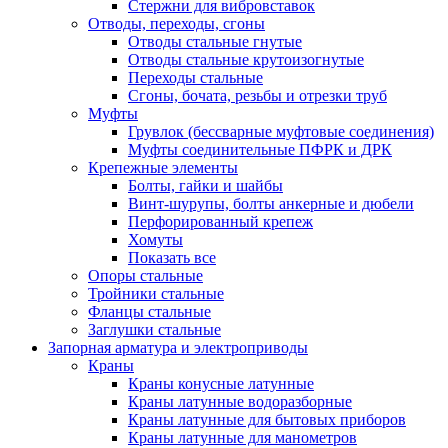
Стержни для вибровставок
Отводы, переходы, сгоны
Отводы стальные гнутые
Отводы стальные крутоизогнутые
Переходы стальные
Сгоны, бочата, резьбы и отрезки труб
Муфты
Грувлок (бессварные муфтовые соединения)
Муфты соединительные ПФРК и ДРК
Крепежные элементы
Болты, гайки и шайбы
Винт-шурупы, болты анкерные и дюбели
Перфорированный крепеж
Хомуты
Показать все
Опоры стальные
Тройники стальные
Фланцы стальные
Заглушки стальные
Запорная арматура и электроприводы
Краны
Краны конусные латунные
Краны латунные водоразборные
Краны латунные для бытовых приборов
Краны латунные для манометров