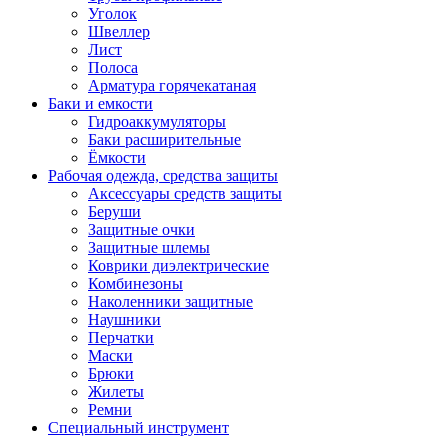
Уголок
Швеллер
Лист
Полоса
Арматура горячекатаная
Баки и емкости
Гидроаккумуляторы
Баки расширительные
Ёмкости
Рабочая одежда, средства защиты
Аксессуары средств защиты
Беруши
Защитные очки
Защитные шлемы
Коврики диэлектрические
Комбинезоны
Наколенники защитные
Наушники
Перчатки
Маски
Брюки
Жилеты
Ремни
Специальный инструмент