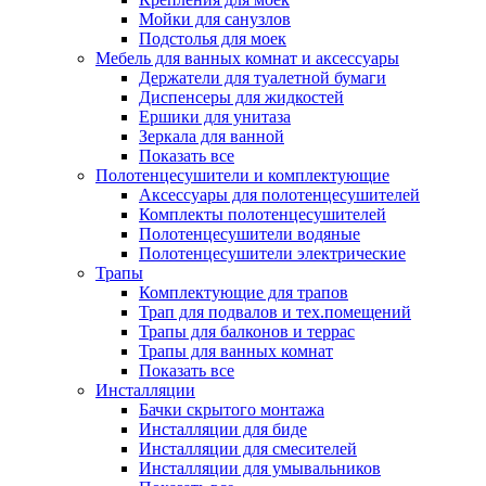
Мойки для санузлов
Подстолья для моек
Мебель для ванных комнат и аксессуары
Держатели для туалетной бумаги
Диспенсеры для жидкостей
Ершики для унитаза
Зеркала для ванной
Показать все
Полотенцесушители и комплектующие
Аксессуары для полотенцесушителей
Комплекты полотенцесушителей
Полотенцесушители водяные
Полотенцесушители электрические
Трапы
Комплектующие для трапов
Трап для подвалов и тех.помещений
Трапы для балконов и террас
Трапы для ванных комнат
Показать все
Инсталляции
Бачки скрытого монтажа
Инсталляции для биде
Инсталляции для смесителей
Инсталляции для умывальников