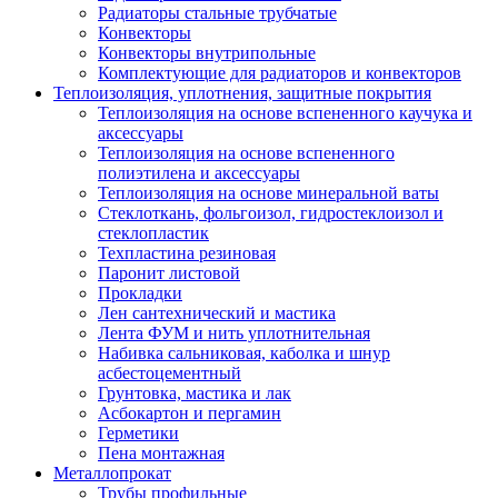
Радиаторы стальные трубчатые
Конвекторы
Конвекторы внутрипольные
Комплектующие для радиаторов и конвекторов
Теплоизоляция, уплотнения, защитные покрытия
Теплоизоляция на основе вспененного каучука и
аксессуары
Теплоизоляция на основе вспененного
полиэтилена и аксессуары
Теплоизоляция на основе минеральной ваты
Стеклоткань, фольгоизол, гидростеклоизол и
стеклопластик
Техпластина резиновая
Паронит листовой
Прокладки
Лен сантехнический и мастика
Лента ФУМ и нить уплотнительная
Набивка сальниковая, каболка и шнур
асбестоцементный
Грунтовка, мастика и лак
Асбокартон и пергамин
Герметики
Пена монтажная
Металлопрокат
Трубы профильные