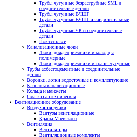
Трубы чугунные безраструбные SML и
соединительные детали
Трубы чугунные ВЧШГ
Трубы чугунные ВЧШГ и соединительные
детали
Трубы чугунные ЧК и соединительные
детали
Показать все
Канализационные люки
Люки, дождеприемники и колодцы
полимерные
Люки, дождеприемники и трапы чугунные
Трубы асбестоцементные и соединительные
детали
Воронки, лотки водосточные и комплектующие
Клапаны канализационные
Кольца и манжеты
Смазка сантехническая
Вентиляционное оборудование
Воздухоотводчики
Вантузы вентиляционные
Краны Маевского
Вентиляция
Вентиляторы
Вентиляционные комплекты