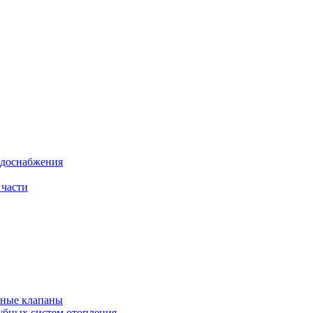
одоснабжения
 части
рные клапаны
убных систем отопления