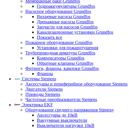
Мембранные баки Grundfos
Гидроаккумуляторы Grundfos
Насосное оборудование Grundfos
Вихревые насосы Grundfos
Дренажные насосы Grundfos
Запчасти для насосов Grundfos
Канализационные установки Grundfos
Показать все
Пожарное оборудование Grundfos
Установки для пожаротушения
Трубопроводная арматура Grundfos
Компенсаторы Grundfos
Обратные клапаны Grundfos
Фитинги, фланцы, камлоки Grundfos
Фланцы
Системы Siemens
Аксессуары и периферийное оборудование Siemens
Двигатели Siemens
Приводы Siemens
Частотные преобразователи Siemens
Электрика EKF
Оборудование среднего напряжения Stingray
Аксессуары до 10кВ
Вакуумные выключатели
Выключатели нагрузки 10кВ