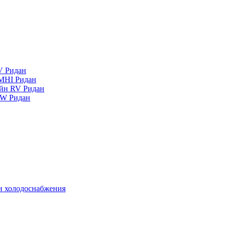
V Ридан
MHI Ридан
айн RV Ридан
RW Ридан
 и холодоснабжения