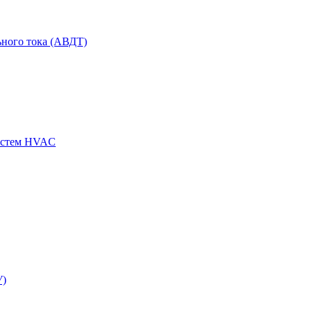
ного тока (АВДТ)
истем HVAC
У)