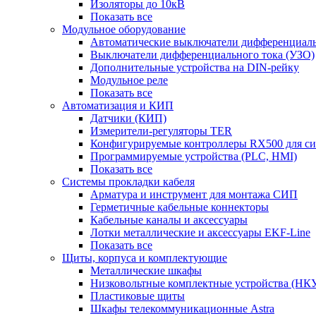
Изоляторы до 10кВ
Показать все
Модульное оборудование
Автоматические выключатели дифференциаль
Выключатели дифференциального тока (УЗО)
Дополнительные устройства на DIN-рейку
Модульное реле
Показать все
Автоматизация и КИП
Датчики (КИП)
Измерители-регуляторы TER
Конфигурируемые контроллеры RX500 для с
Программируемые устройства (PLC, HMI)
Показать все
Системы прокладки кабеля
Арматура и инструмент для монтажа СИП
Герметичные кабельные коннекторы
Кабельные каналы и аксессуары
Лотки металлические и аксессуары EKF-Line
Показать все
Щиты, корпуса и комплектующие
Металлические шкафы
Низковольтные комплектные устройства (НК
Пластиковые щиты
Шкафы телекоммуникационные Astra