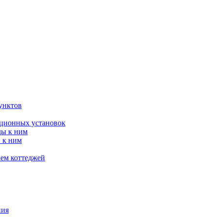
унктов
яционных установок
ды к ним
 к ним
ием коттеджей
ния