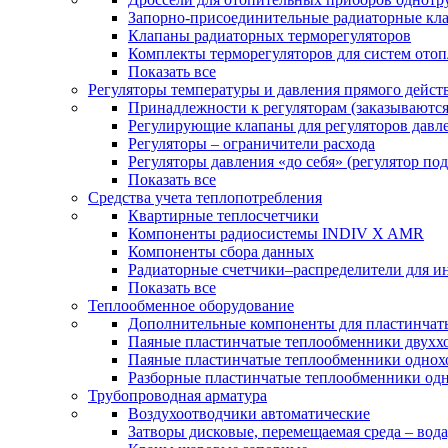
Запорно-присоединительные радиаторные кл
Клапаны радиаторных терморегуляторов
Комплекты терморегуляторов для систем ото
Показать все
Регуляторы температуры и давления прямого дейст
Принадлежности к регуляторам (заказываютс
Регулирующие клапаны для регуляторов давле
Регуляторы – ограничители расхода
Регуляторы давления «до себя» (регулятор по
Показать все
Средства учета теплопотребления
Квартирные теплосчетчики
Компоненты радиосистемы INDIV X AMR
Компоненты сбора данных
Радиаторные счетчики–распределители для и
Показать все
Теплообменное оборудование
Дополнительные компоненты для пластинчат
Паяные пластинчатые теплообменники двухх
Паяные пластинчатые теплообменники одно
Разборные пластинчатые теплообменники од
Трубопроводная арматура
Воздухоотводчики автоматические
Затворы дисковые, перемещаемая среда – вода