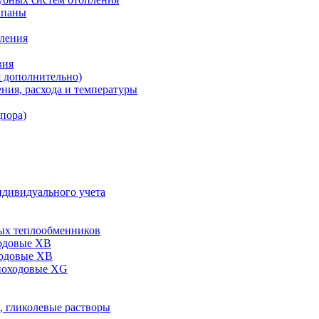
апаны
пления
вия
я дополнительно)
ния, расхода и температуры
дпора)
ндивидуального учета
ых теплообменников
одовые XB
ходовые ХВ
ноходовые ХG
, гликолевые растворы