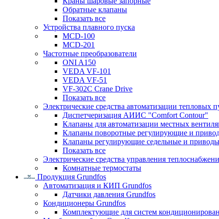
Краны шаровые запорные
Обратные клапаны
Показать все
Устройства плавного пуска
MCD-100
MCD-201
Частотные преобразователи
ONI A150
VEDA VF-101
VEDA VF-51
VF-302C Crane Drive
Показать все
Электрические средства автоматизации тепловых п
Диспетчеризация АИИС "Comfort Contour"
Клапаны для автоматизации местных вентил
Клапаны поворотные регулирующие и приво
Клапаны регулирующие седельные и приводы
Показать все
Электрические средства управления теплоснабжен
Комнатные термостаты
Продукция Grundfos
Автоматизация и КИП Grundfos
Датчики давления Grundfos
Кондиционеры Grundfos
Комплектующие для систем кондиционирова