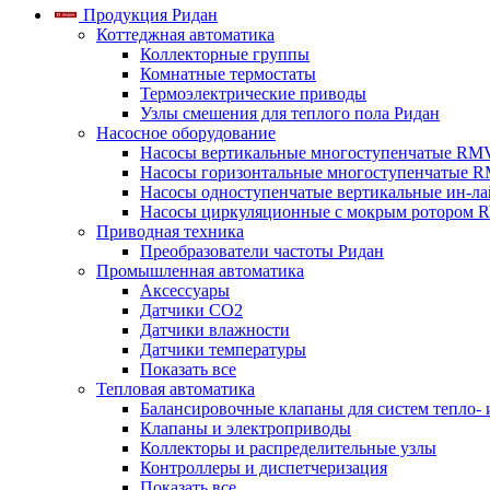
Продукция Ридан
Коттеджная автоматика
Коллекторные группы
Комнатные термостаты
Термоэлектрические приводы
Узлы смешения для теплого пола Ридан
Насосное оборудование
Насосы вертикальные многоступенчатые RM
Насосы горизонтальные многоступенчатые R
Насосы одноступенчатые вертикальные ин-л
Насосы циркуляционные с мокрым ротором 
Приводная техника
Преобразователи частоты Ридан
Промышленная автоматика
Аксессуары
Датчики CO2
Датчики влажности
Датчики температуры
Показать все
Тепловая автоматика
Балансировочные клапаны для систем тепло-
Клапаны и электроприводы
Коллекторы и распределительные узлы
Контроллеры и диспетчеризация
Показать все