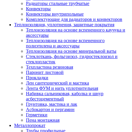
Радиаторы стальные трубчатые
Конвекторы
Конвекторы внутрипольные
Комплектующие для радиаторов и конвекторов
Теплоизоляция, уплотнения, защитные покрытия
Теплоизоляция на основе вспененного каучука и
аксессуары
Теплоизоляция на основе вспененного
полиэтилена и аксессуары
Теплоизоляция на основе минеральной ваты
Стеклоткань, фольгоизол, гидростеклоизол и
стеклопластик
Техпластина резиновая
Паронит листовой
Прокладки
Лен сантехнический и мастика
Лента ФУМ и нить уплотнительная
Набивка сальниковая, каболка и шнур
асбестоцементный
Грунтовка, мастика и лак
Асбокартон и пергамин
Герметики
Пена монтажная
Металлопрокат
Трубы профильные