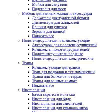
Мойки для санузлов
Подстолья для моек
Мебель для ванных комнат и аксессуары
Держатели для туалетной бумаги
Диспенсеры для жидкостей
Ершики для унитаза
Зеркала для ванной
Показать все
Полотенцесушители и комплектующие
Аксессуары для полотенцесушителей
Комплекты полотенцесушителей
Полотенцесушители водяные
Полотенцесушители электрические
Трапы
Комплектующие для трапов
Трап для подвалов и тех.помещений
Трапы для балконов и террас
Трапы для ванных комнат
Показать все
Инсталляции
Бачки скрытого монтажа
Инсталляции для биде
Инсталляции для смесителей
Инсталляции для умывальников