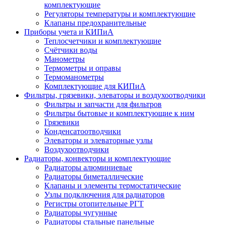
комплектующие
Регуляторы температуры и комплектующие
Клапаны предохранительные
Приборы учета и КИПиА
Теплосчетчики и комплектующие
Счётчики воды
Манометры
Термометры и оправы
Термоманометры
Комплектующие для КИПиА
Фильтры, грязевики, элеваторы и воздухоотводчики
Фильтры и запчасти для фильтров
Фильтры бытовые и комплектующие к ним
Грязевики
Конденсатоотводчики
Элеваторы и элеваторные узлы
Воздухоотводчики
Радиаторы, конвекторы и комплектующие
Радиаторы алюминиевые
Радиаторы биметаллические
Клапаны и элементы термостатические
Узлы подключения для радиаторов
Регистры отопительные РГТ
Радиаторы чугунные
Радиаторы стальные панельные