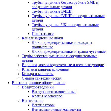
Трубы чугунные безраструбные SML и
соединительные детали
Трубы чугунные ВЧШГ
Трубы чугунные ВЧШГ и соединительные
детали
Трубы чугунные ЧК и соединительные
детали
Показать все
Канализационные люки
Люки, дождеприемники и колодцы
полимерные
Люки, дождеприемники и трапы чугунные
Трубы асбестоцементные и соединительные
детали
Воронки, лотки водосточные и комплектующие
Клапаны канализационные
Кольца и манжеты
Смазка сантехническая
Вентиляционное оборудование
Воздухоотводчики
Вантузы вентиляционные
Краны Маевского
Вентиляция
Вентиляторы
Вентиляционные комплекты