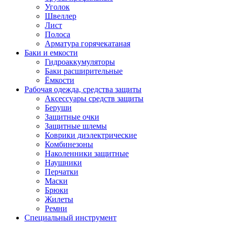
Уголок
Швеллер
Лист
Полоса
Арматура горячекатаная
Баки и емкости
Гидроаккумуляторы
Баки расширительные
Ёмкости
Рабочая одежда, средства защиты
Аксессуары средств защиты
Беруши
Защитные очки
Защитные шлемы
Коврики диэлектрические
Комбинезоны
Наколенники защитные
Наушники
Перчатки
Маски
Брюки
Жилеты
Ремни
Специальный инструмент