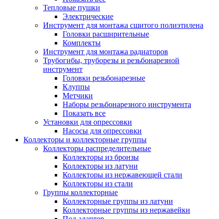
Тепловые пушки
Электрические
Инструмент для монтажа сшитого полиэтилена
Головки расширительные
Комплекты
Инструмент для монтажа радиаторов
Трубогибы, труборезы и резьбонарезной
инструмент
Головки резьбонарезные
Клуппы
Метчики
Наборы резьбонарезного инструмента
Показать все
Установки для опрессовки
Насосы для опрессовки
Коллекторы и коллекторные группы
Коллекторы распределительные
Коллекторы из бронзы
Коллекторы из латуни
Коллекторы из нержавеющей стали
Коллекторы из стали
Группы коллекторные
Коллекторные группы из латуни
Коллекторные группы из нержавейки
Под адаптер