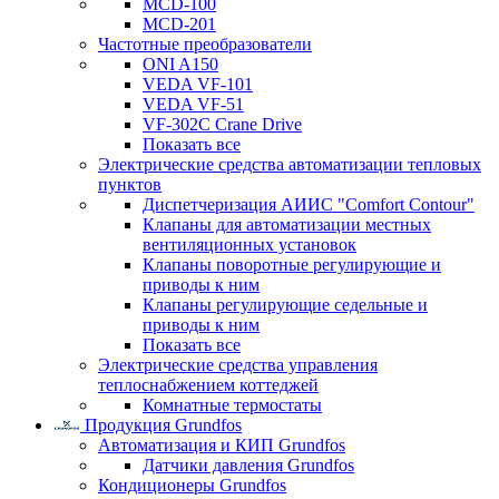
MCD-100
MCD-201
Частотные преобразователи
ONI A150
VEDA VF-101
VEDA VF-51
VF-302C Crane Drive
Показать все
Электрические средства автоматизации тепловых
пунктов
Диспетчеризация АИИС "Comfort Contour"
Клапаны для автоматизации местных
вентиляционных установок
Клапаны поворотные регулирующие и
приводы к ним
Клапаны регулирующие седельные и
приводы к ним
Показать все
Электрические средства управления
теплоснабжением коттеджей
Комнатные термостаты
Продукция Grundfos
Автоматизация и КИП Grundfos
Датчики давления Grundfos
Кондиционеры Grundfos