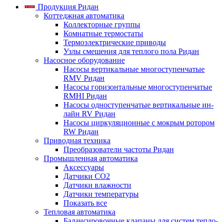
Продукция Ридан
Коттеджная автоматика
Коллекторные группы
Комнатные термостаты
Термоэлектрические приводы
Узлы смешения для теплого пола Ридан
Насосное оборудование
Насосы вертикальные многоступенчатые
RMV Ридан
Насосы горизонтальные многоступенчатые
RMHI Ридан
Насосы одноступенчатые вертикальные ин-
лайн RV Ридан
Насосы циркуляционные с мокрым ротором
RW Ридан
Приводная техника
Преобразователи частоты Ридан
Промышленная автоматика
Аксессуары
Датчики CO2
Датчики влажности
Датчики температуры
Показать все
Тепловая автоматика
Балансировочные клапаны для систем тепло-