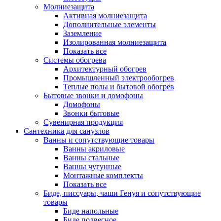
Молниезащита
Активная молниезащита
Дополнительные элементы
Заземление
Изолированная молниезащита
Показать все
Системы обогрева
Архитектурный обогрев
Промышленный электрообогрев
Теплые полы и бытовой обогрев
Бытовые звонки и домофоны
Домофоны
Звонки бытовые
Сувенирная продукция
Сантехника для санузлов
Ванны и сопутствующие товары
Ванны акриловые
Ванны стальные
Ванны чугунные
Монтажные комплекты
Показать все
Биде, писсуары, чаши Генуя и сопутствующие
товары
Биде напольные
Биде подвесное