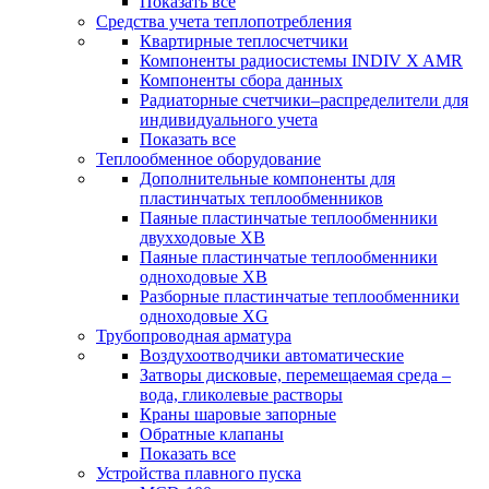
Показать все
Средства учета теплопотребления
Квартирные теплосчетчики
Компоненты радиосистемы INDIV X AMR
Компоненты сбора данных
Радиаторные счетчики–распределители для
индивидуального учета
Показать все
Теплообменное оборудование
Дополнительные компоненты для
пластинчатых теплообменников
Паяные пластинчатые теплообменники
двухходовые XB
Паяные пластинчатые теплообменники
одноходовые ХВ
Разборные пластинчатые теплообменники
одноходовые ХG
Трубопроводная арматура
Воздухоотводчики автоматические
Затворы дисковые, перемещаемая среда –
вода, гликолевые растворы
Краны шаровые запорные
Обратные клапаны
Показать все
Устройства плавного пуска