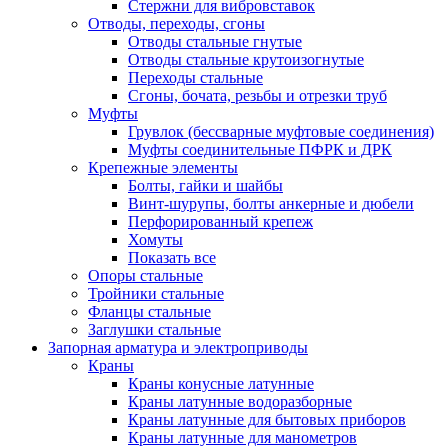
Стержни для вибровставок
Отводы, переходы, сгоны
Отводы стальные гнутые
Отводы стальные крутоизогнутые
Переходы стальные
Сгоны, бочата, резьбы и отрезки труб
Муфты
Грувлок (бессварные муфтовые соединения)
Муфты соединительные ПФРК и ДРК
Крепежные элементы
Болты, гайки и шайбы
Винт-шурупы, болты анкерные и дюбели
Перфорированный крепеж
Хомуты
Показать все
Опоры стальные
Тройники стальные
Фланцы стальные
Заглушки стальные
Запорная арматура и электроприводы
Краны
Краны конусные латунные
Краны латунные водоразборные
Краны латунные для бытовых приборов
Краны латунные для манометров