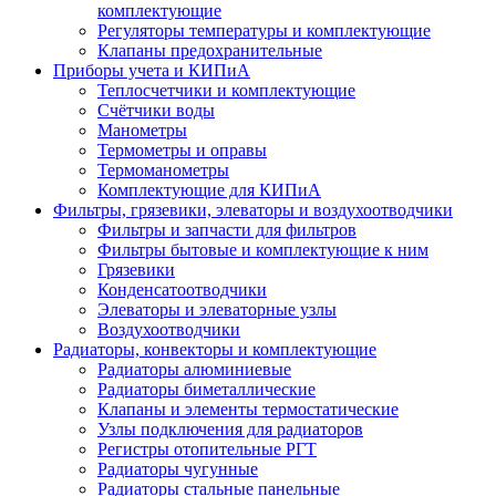
комплектующие
Регуляторы температуры и комплектующие
Клапаны предохранительные
Приборы учета и КИПиА
Теплосчетчики и комплектующие
Счётчики воды
Манометры
Термометры и оправы
Термоманометры
Комплектующие для КИПиА
Фильтры, грязевики, элеваторы и воздухоотводчики
Фильтры и запчасти для фильтров
Фильтры бытовые и комплектующие к ним
Грязевики
Конденсатоотводчики
Элеваторы и элеваторные узлы
Воздухоотводчики
Радиаторы, конвекторы и комплектующие
Радиаторы алюминиевые
Радиаторы биметаллические
Клапаны и элементы термостатические
Узлы подключения для радиаторов
Регистры отопительные РГТ
Радиаторы чугунные
Радиаторы стальные панельные