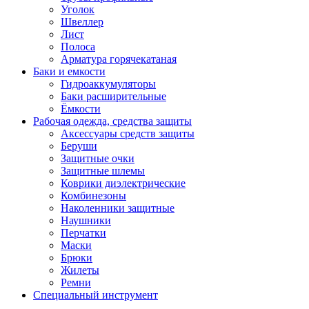
Уголок
Швеллер
Лист
Полоса
Арматура горячекатаная
Баки и емкости
Гидроаккумуляторы
Баки расширительные
Ёмкости
Рабочая одежда, средства защиты
Аксессуары средств защиты
Беруши
Защитные очки
Защитные шлемы
Коврики диэлектрические
Комбинезоны
Наколенники защитные
Наушники
Перчатки
Маски
Брюки
Жилеты
Ремни
Специальный инструмент