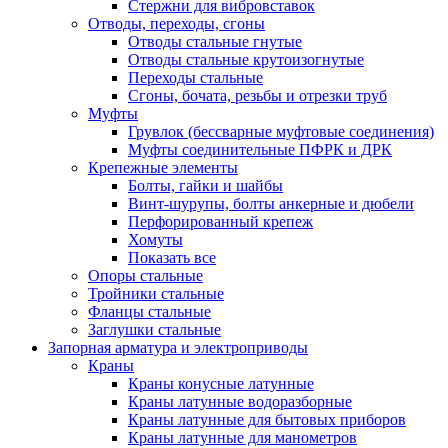
Стержни для вибровставок
Отводы, переходы, сгоны
Отводы стальные гнутые
Отводы стальные крутоизогнутые
Переходы стальные
Сгоны, бочата, резьбы и отрезки труб
Муфты
Грувлок (бессварные муфтовые соединения)
Муфты соединительные ПФРК и ДРК
Крепежные элементы
Болты, гайки и шайбы
Винт-шурупы, болты анкерные и дюбели
Перфорированный крепеж
Хомуты
Показать все
Опоры стальные
Тройники стальные
Фланцы стальные
Заглушки стальные
Запорная арматура и электроприводы
Краны
Краны конусные латунные
Краны латунные водоразборные
Краны латунные для бытовых приборов
Краны латунные для манометров