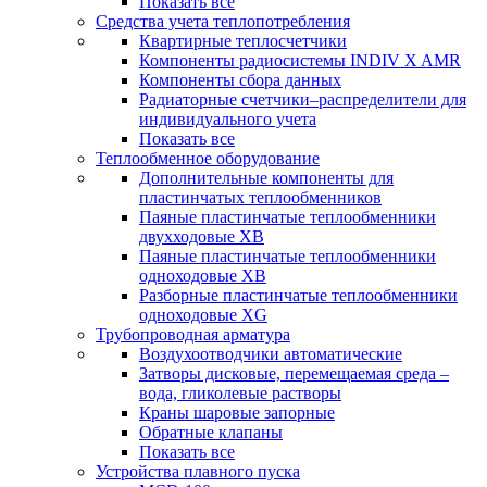
Показать все
Средства учета теплопотребления
Квартирные теплосчетчики
Компоненты радиосистемы INDIV X AMR
Компоненты сбора данных
Радиаторные счетчики–распределители для
индивидуального учета
Показать все
Теплообменное оборудование
Дополнительные компоненты для
пластинчатых теплообменников
Паяные пластинчатые теплообменники
двухходовые XB
Паяные пластинчатые теплообменники
одноходовые ХВ
Разборные пластинчатые теплообменники
одноходовые ХG
Трубопроводная арматура
Воздухоотводчики автоматические
Затворы дисковые, перемещаемая среда –
вода, гликолевые растворы
Краны шаровые запорные
Обратные клапаны
Показать все
Устройства плавного пуска