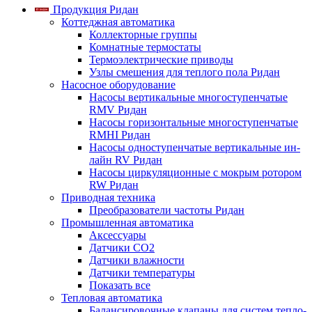
Продукция Ридан
Коттеджная автоматика
Коллекторные группы
Комнатные термостаты
Термоэлектрические приводы
Узлы смешения для теплого пола Ридан
Насосное оборудование
Насосы вертикальные многоступенчатые
RMV Ридан
Насосы горизонтальные многоступенчатые
RMHI Ридан
Насосы одноступенчатые вертикальные ин-
лайн RV Ридан
Насосы циркуляционные с мокрым ротором
RW Ридан
Приводная техника
Преобразователи частоты Ридан
Промышленная автоматика
Аксессуары
Датчики CO2
Датчики влажности
Датчики температуры
Показать все
Тепловая автоматика
Балансировочные клапаны для систем тепло-