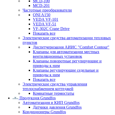
MCD-100
MCD-201
Частотные преобразователи
ONI A150
VEDA VF-101
VEDA VF-51
VF-302C Crane Drive
Показать все
Электрические средства автоматизации тепловых
пунктов
Диспетчеризация АИИС "Comfort Contour"
Клапаны для автоматизации местных
вентиляционных установок
Клапаны поворотные регулирующие и
приводы к ним
Клапаны регулирующие седельные и
приводы к ним
Показать все
Электрические средства управления
теплоснабжением коттеджей
Комнатные термостаты
Продукция Grundfos
Автоматизация и КИП Grundfos
Датчики давления Grundfos
Кондиционеры Grundfos