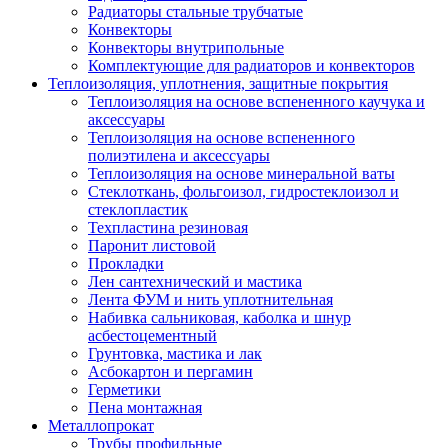
Радиаторы стальные трубчатые
Конвекторы
Конвекторы внутрипольные
Комплектующие для радиаторов и конвекторов
Теплоизоляция, уплотнения, защитные покрытия
Теплоизоляция на основе вспененного каучука и
аксессуары
Теплоизоляция на основе вспененного
полиэтилена и аксессуары
Теплоизоляция на основе минеральной ваты
Стеклоткань, фольгоизол, гидростеклоизол и
стеклопластик
Техпластина резиновая
Паронит листовой
Прокладки
Лен сантехнический и мастика
Лента ФУМ и нить уплотнительная
Набивка сальниковая, каболка и шнур
асбестоцементный
Грунтовка, мастика и лак
Асбокартон и пергамин
Герметики
Пена монтажная
Металлопрокат
Трубы профильные