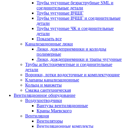
Трубы чугунные безраструбные SML и
соединительные детали
Трубы чугунные ВЧШГ
Трубы чугунные ВЧШГ и соединительные
детали
Трубы чугунные ЧК и соединительные
детали
Показать все
Канализационные люки
Люки, дождеприемники и колодцы
полимерные
Люки, дождеприемники и трапы чугунные
Трубы асбестоцементные и соединительные
детали
Воронки, лотки водосточные и комплектующие
Клапаны канализационные
Кольца и манжеты
Смазка сантехническая
Вентиляционное оборудование
Воздухоотводчики
Вантузы вентиляционные
Краны Маевского
Вентиляция
Вентиляторы
Вентиляционные комплекты