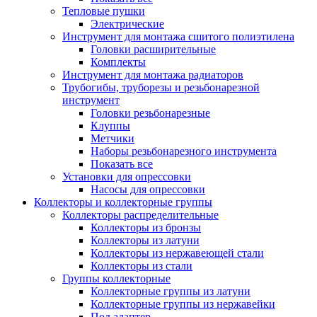
Тепловые пушки
Электрические
Инструмент для монтажа сшитого полиэтилена
Головки расширительные
Комплекты
Инструмент для монтажа радиаторов
Трубогибы, труборезы и резьбонарезной
инструмент
Головки резьбонарезные
Клуппы
Метчики
Наборы резьбонарезного инструмента
Показать все
Установки для опрессовки
Насосы для опрессовки
Коллекторы и коллекторные группы
Коллекторы распределительные
Коллекторы из бронзы
Коллекторы из латуни
Коллекторы из нержавеющей стали
Коллекторы из стали
Группы коллекторные
Коллекторные группы из латуни
Коллекторные группы из нержавейки
Под адаптер