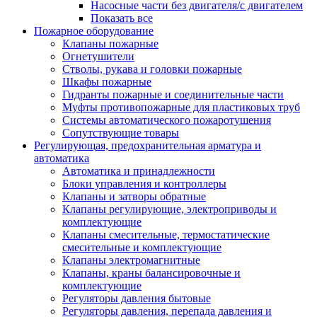
Насосные части без двигателя/с двигателем
Показать все
Пожарное оборудование
Клапаны пожарные
Огнетушители
Стволы, рукава и головки пожарные
Шкафы пожарные
Гидранты пожарные и соединительные части
Муфты противопожарные для пластиковых труб
Системы автоматического пожаротушения
Сопутствующие товары
Регулирующая, предохранительная арматура и
автоматика
Автоматика и принадлежности
Блоки управления и контроллеры
Клапаны и затворы обратные
Клапаны регулирующие, электроприводы и
комплектующие
Клапаны смесительные, термостатические
смесительные и комплектующие
Клапаны электромагнитные
Клапаны, краны балансировочные и
комплектующие
Регуляторы давления бытовые
Регуляторы давления, перепада давления и