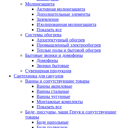
Молниезащита
Активная молниезащита
Дополнительные элементы
Заземление
Изолированная молниезащита
Показать все
Системы обогрева
Архитектурный обогрев
Промышленный электрообогрев
Теплые полы и бытовой обогрев
Бытовые звонки и домофоны
Домофоны
Звонки бытовые
Сувенирная продукция
Сантехника для санузлов
Ванны и сопутствующие товары
Ванны акриловые
Ванны стальные
Ванны чугунные
Монтажные комплекты
Показать все
Биде, писсуары, чаши Генуя и сопутствующие
товары
Биде напольные
Биде подвесное