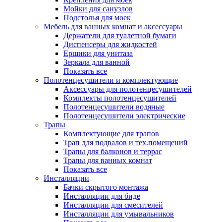
Мойки для санузлов
Подстолья для моек
Мебель для ванных комнат и аксессуары
Держатели для туалетной бумаги
Диспенсеры для жидкостей
Ершики для унитаза
Зеркала для ванной
Показать все
Полотенцесушители и комплектующие
Аксессуары для полотенцесушителей
Комплекты полотенцесушителей
Полотенцесушители водяные
Полотенцесушители электрические
Трапы
Комплектующие для трапов
Трап для подвалов и тех.помещений
Трапы для балконов и террас
Трапы для ванных комнат
Показать все
Инсталляции
Бачки скрытого монтажа
Инсталляции для биде
Инсталляции для смесителей
Инсталляции для умывальников