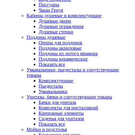
Писсуары
Чаши Генуя
Кабины душевые и комплектующие
Душевые двери
Душевые ограждения
Душевые стенки
Поддоны душевые
Опоры для поддонов
Поддоны акриловые
Поддоны из литого мрамора
Поддоны керамические
Показать все
Умывальники, пьедесталы и сопутствующие
товары
Комплектующие
Пьедесталы
Умывальники
Унитазы, бачки и сопутствующие товары
Бачки для унитаза
Комплекты для инсталляций
Крепежные элементы
Сиденья для унитазов
Показать все
Мойки и подстолья
Крепления для моек