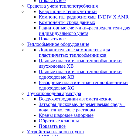
Показать все
Средства учета теплопотребления
Квартирные теплосчетчики
Компоненты радиосистемы INDIV X AMR
Компоненты сбора данных
Радиаторные счетчики–распределители для
индивидуального учета
Показать все
Теплообменное оборудование
Дополнительные компоненты для
пластинчатых теплообменников
Паяные пластинчатые теплообменники
двухходовые XB
Паяные пластинчатые теплообменники
одноходовые ХВ
Разборные пластинчатые теплообменники
одноходовые ХG
Трубопроводная арматура
Воздухоотводчики автоматические
Затворы дисковые, перемещаемая среда –
вода, гликолевые растворы
Краны шаровые запорные
Обратные клапаны
Показать все
Устройства плавного пуска