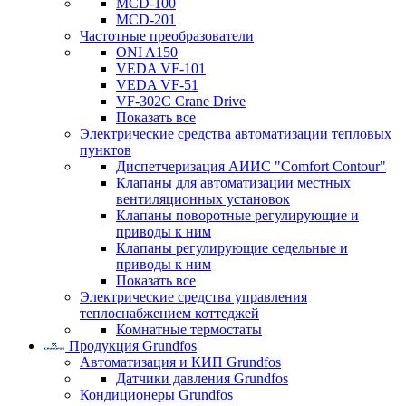
MCD-100
MCD-201
Частотные преобразователи
ONI A150
VEDA VF-101
VEDA VF-51
VF-302C Crane Drive
Показать все
Электрические средства автоматизации тепловых
пунктов
Диспетчеризация АИИС "Comfort Contour"
Клапаны для автоматизации местных
вентиляционных установок
Клапаны поворотные регулирующие и
приводы к ним
Клапаны регулирующие седельные и
приводы к ним
Показать все
Электрические средства управления
теплоснабжением коттеджей
Комнатные термостаты
Продукция Grundfos
Автоматизация и КИП Grundfos
Датчики давления Grundfos
Кондиционеры Grundfos