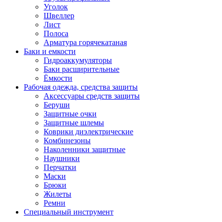
Уголок
Швеллер
Лист
Полоса
Арматура горячекатаная
Баки и емкости
Гидроаккумуляторы
Баки расширительные
Ёмкости
Рабочая одежда, средства защиты
Аксессуары средств защиты
Беруши
Защитные очки
Защитные шлемы
Коврики диэлектрические
Комбинезоны
Наколенники защитные
Наушники
Перчатки
Маски
Брюки
Жилеты
Ремни
Специальный инструмент