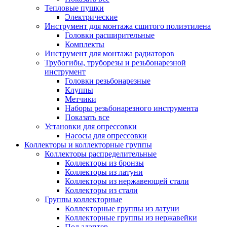
Тепловые пушки
Электрические
Инструмент для монтажа сшитого полиэтилена
Головки расширительные
Комплекты
Инструмент для монтажа радиаторов
Трубогибы, труборезы и резьбонарезной
инструмент
Головки резьбонарезные
Клуппы
Метчики
Наборы резьбонарезного инструмента
Показать все
Установки для опрессовки
Насосы для опрессовки
Коллекторы и коллекторные группы
Коллекторы распределительные
Коллекторы из бронзы
Коллекторы из латуни
Коллекторы из нержавеющей стали
Коллекторы из стали
Группы коллекторные
Коллекторные группы из латуни
Коллекторные группы из нержавейки
Под адаптер