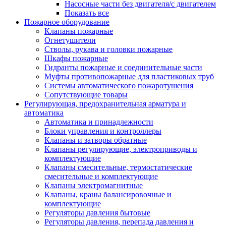
Насосные части без двигателя/с двигателем
Показать все
Пожарное оборудование
Клапаны пожарные
Огнетушители
Стволы, рукава и головки пожарные
Шкафы пожарные
Гидранты пожарные и соединительные части
Муфты противопожарные для пластиковых труб
Системы автоматического пожаротушения
Сопутствующие товары
Регулирующая, предохранительная арматура и
автоматика
Автоматика и принадлежности
Блоки управления и контроллеры
Клапаны и затворы обратные
Клапаны регулирующие, электроприводы и
комплектующие
Клапаны смесительные, термостатические
смесительные и комплектующие
Клапаны электромагнитные
Клапаны, краны балансировочные и
комплектующие
Регуляторы давления бытовые
Регуляторы давления, перепада давления и