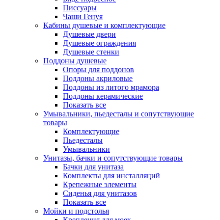
Писсуары
Чаши Генуя
Кабины душевые и комплектующие
Душевые двери
Душевые ограждения
Душевые стенки
Поддоны душевые
Опоры для поддонов
Поддоны акриловые
Поддоны из литого мрамора
Поддоны керамические
Показать все
Умывальники, пьедесталы и сопутствующие
товары
Комплектующие
Пьедесталы
Умывальники
Унитазы, бачки и сопутствующие товары
Бачки для унитаза
Комплекты для инсталляций
Крепежные элементы
Сиденья для унитазов
Показать все
Мойки и подстолья
Крепления для моек