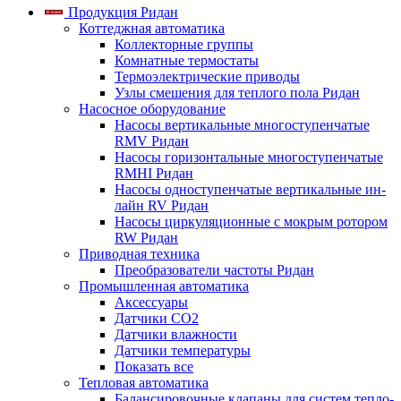
Продукция Ридан
Коттеджная автоматика
Коллекторные группы
Комнатные термостаты
Термоэлектрические приводы
Узлы смешения для теплого пола Ридан
Насосное оборудование
Насосы вертикальные многоступенчатые
RMV Ридан
Насосы горизонтальные многоступенчатые
RMHI Ридан
Насосы одноступенчатые вертикальные ин-
лайн RV Ридан
Насосы циркуляционные с мокрым ротором
RW Ридан
Приводная техника
Преобразователи частоты Ридан
Промышленная автоматика
Аксессуары
Датчики CO2
Датчики влажности
Датчики температуры
Показать все
Тепловая автоматика
Балансировочные клапаны для систем тепло-