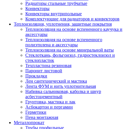
Радиаторы стальные трубчатые
Конвекторы
Конвекторы внутрипольные
Комплектующие для радиаторов и конвекторов
Теплоизоляция, уплотнения, защитные покрытия
Теплоизоляция на основе вспененного каучука и
аксессуары
Теплоизоляция на основе вспененного
полиэтилена и аксессуары
Теплоизоляция на основе минеральной ваты
Стеклоткань, фольгоизол, гидростеклоизол и
стеклопластик
Техпластина резиновая
Паронит листовой
Прокладки
Лен сантехнический и мастика
Лента ФУМ и нить уплотнительная
Набивка сальниковая, каболка и шнур
асбестоцементный
Грунтовка, мастика и лак
Асбокартон и пергамин
Герметики
Пена монтажная
Металлопрокат
Трубы профильные