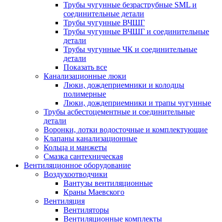
Трубы чугунные безраструбные SML и
соединительные детали
Трубы чугунные ВЧШГ
Трубы чугунные ВЧШГ и соединительные
детали
Трубы чугунные ЧК и соединительные
детали
Показать все
Канализационные люки
Люки, дождеприемники и колодцы
полимерные
Люки, дождеприемники и трапы чугунные
Трубы асбестоцементные и соединительные
детали
Воронки, лотки водосточные и комплектующие
Клапаны канализационные
Кольца и манжеты
Смазка сантехническая
Вентиляционное оборудование
Воздухоотводчики
Вантузы вентиляционные
Краны Маевского
Вентиляция
Вентиляторы
Вентиляционные комплекты