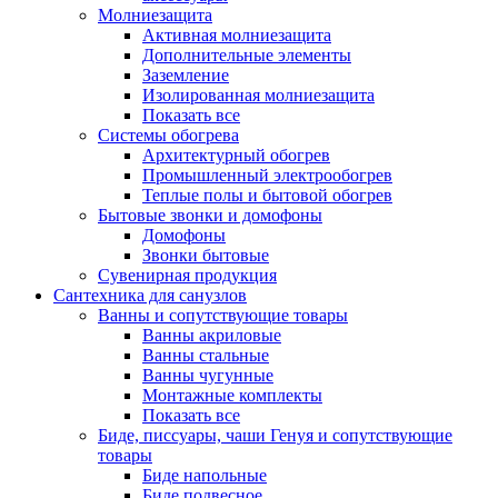
Молниезащита
Активная молниезащита
Дополнительные элементы
Заземление
Изолированная молниезащита
Показать все
Системы обогрева
Архитектурный обогрев
Промышленный электрообогрев
Теплые полы и бытовой обогрев
Бытовые звонки и домофоны
Домофоны
Звонки бытовые
Сувенирная продукция
Сантехника для санузлов
Ванны и сопутствующие товары
Ванны акриловые
Ванны стальные
Ванны чугунные
Монтажные комплекты
Показать все
Биде, писсуары, чаши Генуя и сопутствующие
товары
Биде напольные
Биде подвесное