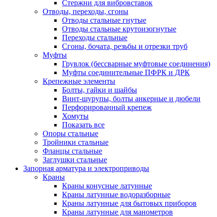
Стержни для вибровставок
Отводы, переходы, сгоны
Отводы стальные гнутые
Отводы стальные крутоизогнутые
Переходы стальные
Сгоны, бочата, резьбы и отрезки труб
Муфты
Грувлок (бессварные муфтовые соединения)
Муфты соединительные ПФРК и ДРК
Крепежные элементы
Болты, гайки и шайбы
Винт-шурупы, болты анкерные и дюбели
Перфорированный крепеж
Хомуты
Показать все
Опоры стальные
Тройники стальные
Фланцы стальные
Заглушки стальные
Запорная арматура и электроприводы
Краны
Краны конусные латунные
Краны латунные водоразборные
Краны латунные для бытовых приборов
Краны латунные для манометров