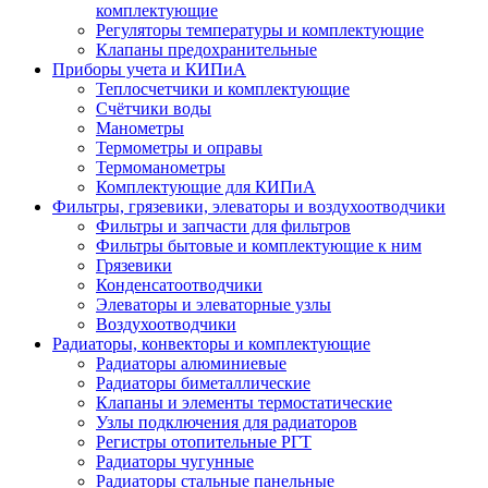
комплектующие
Регуляторы температуры и комплектующие
Клапаны предохранительные
Приборы учета и КИПиА
Теплосчетчики и комплектующие
Счётчики воды
Манометры
Термометры и оправы
Термоманометры
Комплектующие для КИПиА
Фильтры, грязевики, элеваторы и воздухоотводчики
Фильтры и запчасти для фильтров
Фильтры бытовые и комплектующие к ним
Грязевики
Конденсатоотводчики
Элеваторы и элеваторные узлы
Воздухоотводчики
Радиаторы, конвекторы и комплектующие
Радиаторы алюминиевые
Радиаторы биметаллические
Клапаны и элементы термостатические
Узлы подключения для радиаторов
Регистры отопительные РГТ
Радиаторы чугунные
Радиаторы стальные панельные