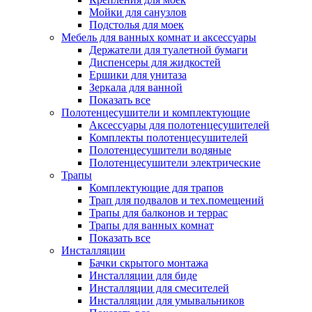
Мойки для санузлов
Подстолья для моек
Мебель для ванных комнат и аксессуары
Держатели для туалетной бумаги
Диспенсеры для жидкостей
Ершики для унитаза
Зеркала для ванной
Показать все
Полотенцесушители и комплектующие
Аксессуары для полотенцесушителей
Комплекты полотенцесушителей
Полотенцесушители водяные
Полотенцесушители электрические
Трапы
Комплектующие для трапов
Трап для подвалов и тех.помещений
Трапы для балконов и террас
Трапы для ванных комнат
Показать все
Инсталляции
Бачки скрытого монтажа
Инсталляции для биде
Инсталляции для смесителей
Инсталляции для умывальников