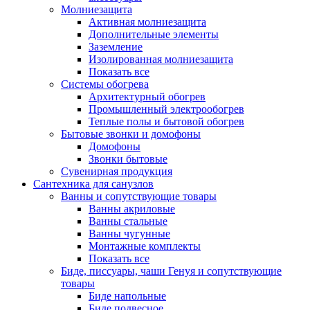
Молниезащита
Активная молниезащита
Дополнительные элементы
Заземление
Изолированная молниезащита
Показать все
Системы обогрева
Архитектурный обогрев
Промышленный электрообогрев
Теплые полы и бытовой обогрев
Бытовые звонки и домофоны
Домофоны
Звонки бытовые
Сувенирная продукция
Сантехника для санузлов
Ванны и сопутствующие товары
Ванны акриловые
Ванны стальные
Ванны чугунные
Монтажные комплекты
Показать все
Биде, писсуары, чаши Генуя и сопутствующие
товары
Биде напольные
Биде подвесное