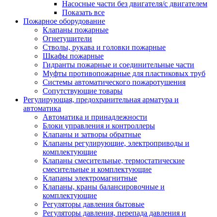
Насосные части без двигателя/с двигателем
Показать все
Пожарное оборудование
Клапаны пожарные
Огнетушители
Стволы, рукава и головки пожарные
Шкафы пожарные
Гидранты пожарные и соединительные части
Муфты противопожарные для пластиковых труб
Системы автоматического пожаротушения
Сопутствующие товары
Регулирующая, предохранительная арматура и
автоматика
Автоматика и принадлежности
Блоки управления и контроллеры
Клапаны и затворы обратные
Клапаны регулирующие, электроприводы и
комплектующие
Клапаны смесительные, термостатические
смесительные и комплектующие
Клапаны электромагнитные
Клапаны, краны балансировочные и
комплектующие
Регуляторы давления бытовые
Регуляторы давления, перепада давления и