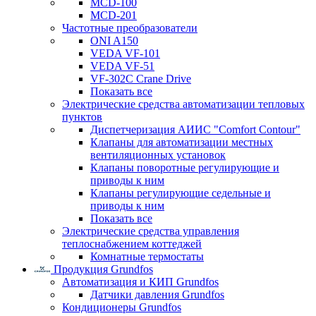
MCD-100
MCD-201
Частотные преобразователи
ONI A150
VEDA VF-101
VEDA VF-51
VF-302C Crane Drive
Показать все
Электрические средства автоматизации тепловых
пунктов
Диспетчеризация АИИС "Comfort Contour"
Клапаны для автоматизации местных
вентиляционных установок
Клапаны поворотные регулирующие и
приводы к ним
Клапаны регулирующие седельные и
приводы к ним
Показать все
Электрические средства управления
теплоснабжением коттеджей
Комнатные термостаты
Продукция Grundfos
Автоматизация и КИП Grundfos
Датчики давления Grundfos
Кондиционеры Grundfos