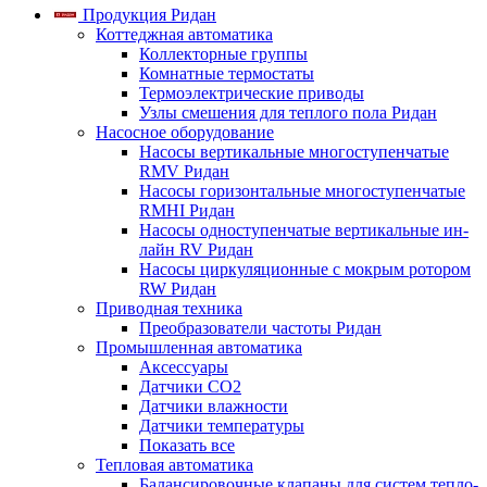
Продукция Ридан
Коттеджная автоматика
Коллекторные группы
Комнатные термостаты
Термоэлектрические приводы
Узлы смешения для теплого пола Ридан
Насосное оборудование
Насосы вертикальные многоступенчатые
RMV Ридан
Насосы горизонтальные многоступенчатые
RMHI Ридан
Насосы одноступенчатые вертикальные ин-
лайн RV Ридан
Насосы циркуляционные с мокрым ротором
RW Ридан
Приводная техника
Преобразователи частоты Ридан
Промышленная автоматика
Аксессуары
Датчики CO2
Датчики влажности
Датчики температуры
Показать все
Тепловая автоматика
Балансировочные клапаны для систем тепло-