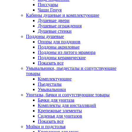
Писсуары
Чаши Генуя
Кабины душевые и комплектующие
Душевые двери
Душевые ограждения
Душевые стенки
Поддоны душевые
Опоры для поддонов
Поддоны акриловые
Поддоны из литого мрамора
Поддоны керамические
Показать все
Умывальники, пьедесталы и сопутствующие
товары
Комплектующие
Пьедесталы
Умывальники
Унитазы, бачки и сопутствующие товары
Бачки для унитаза
Комплекты для инсталляций
Крепежные элементы
Сиденья для унитазов
Показать все
Мойки и подстолья
Крепления для моек