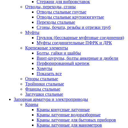
Стержни для вибровставок
Отводы, переходы, сгоны
Отводы стальные гнутые
Отводы стальные крутоизогнутые
Переходы стальные
Сгоны, бочата, резьбы и отрезки труб
Муфты
Грувлок (бессварные муфтовые соединения)
Муфты соединительные ПФРК и ДРК
Крепежные элементы
Болты, гайки и шайбы
Винт-шурупы, болты анкерные и дюбели
Перфорированный крепеж
Хомуты
Показать все
Опоры стальные
Тройники стальные
Фланцы стальные
Заглушки стальные
Запорная арматура и электроприводы
Краны
Краны конусные латунные
Краны латунные водоразборные
Краны латунные для бытовых приборов
Краны латунные для манометров