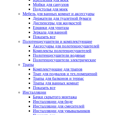
Мойки для санузлов
Подстолья для моек
Мебель для ванных комнат и аксессуары
Держатели для туалетной бумаги
Диспенсеры для жидкостей
Ершики для унитаза
Зеркала для ванной
Показать все
Полотенцесушители и комплектующие
Аксессуары для полотенцесушителей
Комплекты полотенцесушителей
Полотенцесушители водяные
Полотенцесушители электрические
Трапы
Комплектующие для трапов
Трап для подвалов и тех.помещений
Трапы для балконов и террас
Трапы для ванных комнат
Показать все
Инсталляции
Бачки скрытого монтажа
Инсталляции для биде
Инсталляции для смесителей
Инсталляции для умывальников