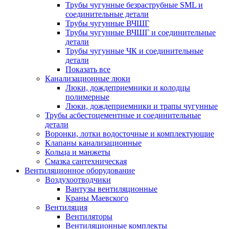
Трубы чугунные безраструбные SML и
соединительные детали
Трубы чугунные ВЧШГ
Трубы чугунные ВЧШГ и соединительные
детали
Трубы чугунные ЧК и соединительные
детали
Показать все
Канализационные люки
Люки, дождеприемники и колодцы
полимерные
Люки, дождеприемники и трапы чугунные
Трубы асбестоцементные и соединительные
детали
Воронки, лотки водосточные и комплектующие
Клапаны канализационные
Кольца и манжеты
Смазка сантехническая
Вентиляционное оборудование
Воздухоотводчики
Вантузы вентиляционные
Краны Маевского
Вентиляция
Вентиляторы
Вентиляционные комплекты