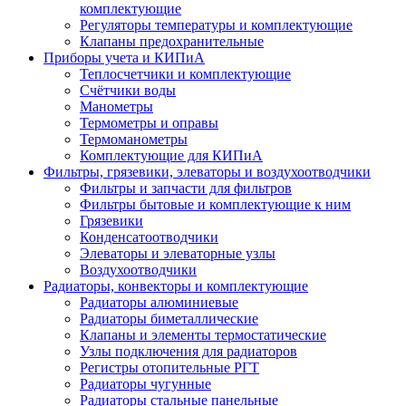
комплектующие
Регуляторы температуры и комплектующие
Клапаны предохранительные
Приборы учета и КИПиА
Теплосчетчики и комплектующие
Счётчики воды
Манометры
Термометры и оправы
Термоманометры
Комплектующие для КИПиА
Фильтры, грязевики, элеваторы и воздухоотводчики
Фильтры и запчасти для фильтров
Фильтры бытовые и комплектующие к ним
Грязевики
Конденсатоотводчики
Элеваторы и элеваторные узлы
Воздухоотводчики
Радиаторы, конвекторы и комплектующие
Радиаторы алюминиевые
Радиаторы биметаллические
Клапаны и элементы термостатические
Узлы подключения для радиаторов
Регистры отопительные РГТ
Радиаторы чугунные
Радиаторы стальные панельные