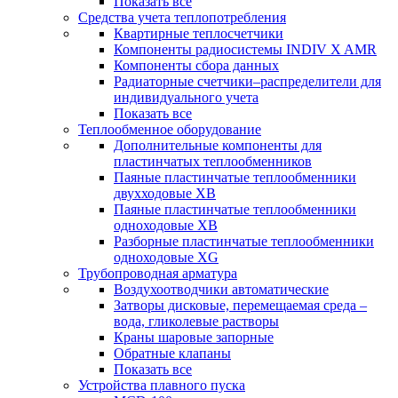
Показать все
Средства учета теплопотребления
Квартирные теплосчетчики
Компоненты радиосистемы INDIV X AMR
Компоненты сбора данных
Радиаторные счетчики–распределители для
индивидуального учета
Показать все
Теплообменное оборудование
Дополнительные компоненты для
пластинчатых теплообменников
Паяные пластинчатые теплообменники
двухходовые XB
Паяные пластинчатые теплообменники
одноходовые ХВ
Разборные пластинчатые теплообменники
одноходовые ХG
Трубопроводная арматура
Воздухоотводчики автоматические
Затворы дисковые, перемещаемая среда –
вода, гликолевые растворы
Краны шаровые запорные
Обратные клапаны
Показать все
Устройства плавного пуска