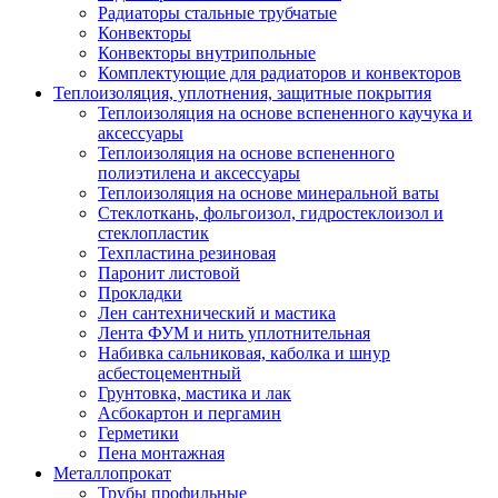
Радиаторы стальные трубчатые
Конвекторы
Конвекторы внутрипольные
Комплектующие для радиаторов и конвекторов
Теплоизоляция, уплотнения, защитные покрытия
Теплоизоляция на основе вспененного каучука и
аксессуары
Теплоизоляция на основе вспененного
полиэтилена и аксессуары
Теплоизоляция на основе минеральной ваты
Стеклоткань, фольгоизол, гидростеклоизол и
стеклопластик
Техпластина резиновая
Паронит листовой
Прокладки
Лен сантехнический и мастика
Лента ФУМ и нить уплотнительная
Набивка сальниковая, каболка и шнур
асбестоцементный
Грунтовка, мастика и лак
Асбокартон и пергамин
Герметики
Пена монтажная
Металлопрокат
Трубы профильные