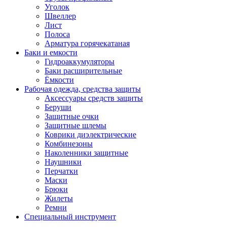
Уголок
Швеллер
Лист
Полоса
Арматура горячекатаная
Баки и емкости
Гидроаккумуляторы
Баки расширительные
Ёмкости
Рабочая одежда, средства защиты
Аксессуары средств защиты
Беруши
Защитные очки
Защитные шлемы
Коврики диэлектрические
Комбинезоны
Наколенники защитные
Наушники
Перчатки
Маски
Брюки
Жилеты
Ремни
Специальный инструмент