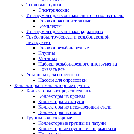
Тепловые пушки
Электрические
Инструмент для монтажа сшитого полиэтилена
Головки расширительные
Комплекты
Инструмент для монтажа радиаторов
Трубогибы, труборезы и резьбонарезной
инструмент
Головки резьбонарезные
Клуппы
Метчики
Наборы резьбонарезного инструмента
Показать все
Установки для опрессовки
Насосы для опрессовки
Коллекторы и коллекторные группы
Коллекторы распределительные
Коллекторы из бронзы
Коллекторы из латуни
Коллекторы из нержавеющей стали
Коллекторы из стали
Группы коллекторные
Коллекторные группы из латуни
Коллекторные группы из нержавейки
Под адаптер