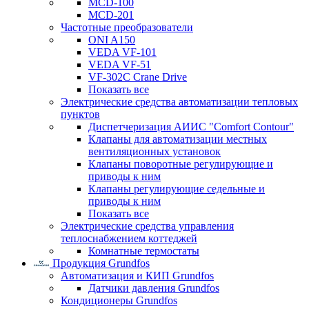
MCD-100
MCD-201
Частотные преобразователи
ONI A150
VEDA VF-101
VEDA VF-51
VF-302C Crane Drive
Показать все
Электрические средства автоматизации тепловых
пунктов
Диспетчеризация АИИС "Comfort Contour"
Клапаны для автоматизации местных
вентиляционных установок
Клапаны поворотные регулирующие и
приводы к ним
Клапаны регулирующие седельные и
приводы к ним
Показать все
Электрические средства управления
теплоснабжением коттеджей
Комнатные термостаты
Продукция Grundfos
Автоматизация и КИП Grundfos
Датчики давления Grundfos
Кондиционеры Grundfos