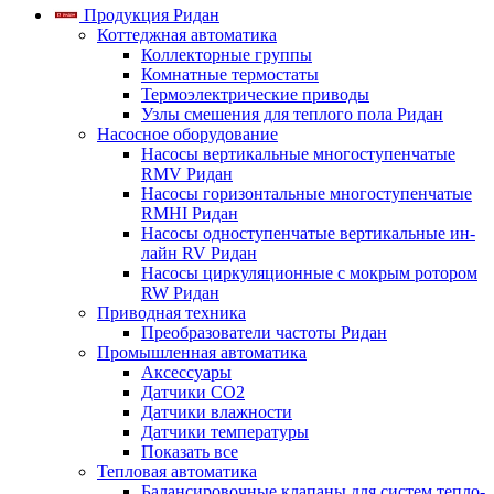
Продукция Ридан
Коттеджная автоматика
Коллекторные группы
Комнатные термостаты
Термоэлектрические приводы
Узлы смешения для теплого пола Ридан
Насосное оборудование
Насосы вертикальные многоступенчатые
RMV Ридан
Насосы горизонтальные многоступенчатые
RMHI Ридан
Насосы одноступенчатые вертикальные ин-
лайн RV Ридан
Насосы циркуляционные с мокрым ротором
RW Ридан
Приводная техника
Преобразователи частоты Ридан
Промышленная автоматика
Аксессуары
Датчики CO2
Датчики влажности
Датчики температуры
Показать все
Тепловая автоматика
Балансировочные клапаны для систем тепло-