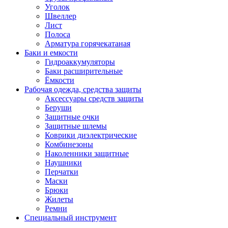
Уголок
Швеллер
Лист
Полоса
Арматура горячекатаная
Баки и емкости
Гидроаккумуляторы
Баки расширительные
Ёмкости
Рабочая одежда, средства защиты
Аксессуары средств защиты
Беруши
Защитные очки
Защитные шлемы
Коврики диэлектрические
Комбинезоны
Наколенники защитные
Наушники
Перчатки
Маски
Брюки
Жилеты
Ремни
Специальный инструмент