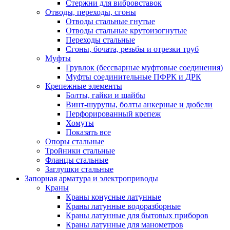
Стержни для вибровставок
Отводы, переходы, сгоны
Отводы стальные гнутые
Отводы стальные крутоизогнутые
Переходы стальные
Сгоны, бочата, резьбы и отрезки труб
Муфты
Грувлок (бессварные муфтовые соединения)
Муфты соединительные ПФРК и ДРК
Крепежные элементы
Болты, гайки и шайбы
Винт-шурупы, болты анкерные и дюбели
Перфорированный крепеж
Хомуты
Показать все
Опоры стальные
Тройники стальные
Фланцы стальные
Заглушки стальные
Запорная арматура и электроприводы
Краны
Краны конусные латунные
Краны латунные водоразборные
Краны латунные для бытовых приборов
Краны латунные для манометров