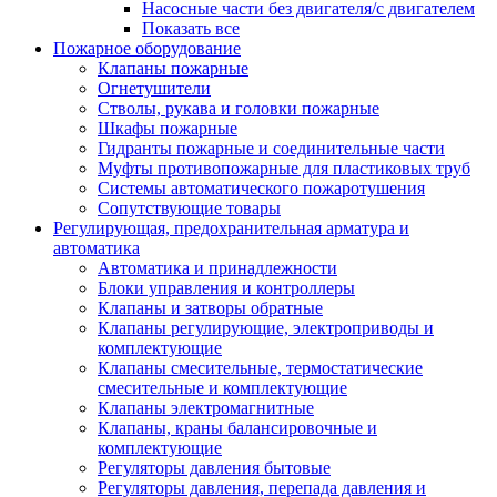
Насосные части без двигателя/с двигателем
Показать все
Пожарное оборудование
Клапаны пожарные
Огнетушители
Стволы, рукава и головки пожарные
Шкафы пожарные
Гидранты пожарные и соединительные части
Муфты противопожарные для пластиковых труб
Системы автоматического пожаротушения
Сопутствующие товары
Регулирующая, предохранительная арматура и
автоматика
Автоматика и принадлежности
Блоки управления и контроллеры
Клапаны и затворы обратные
Клапаны регулирующие, электроприводы и
комплектующие
Клапаны смесительные, термостатические
смесительные и комплектующие
Клапаны электромагнитные
Клапаны, краны балансировочные и
комплектующие
Регуляторы давления бытовые
Регуляторы давления, перепада давления и