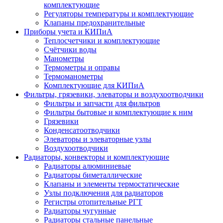
комплектующие
Регуляторы температуры и комплектующие
Клапаны предохранительные
Приборы учета и КИПиА
Теплосчетчики и комплектующие
Счётчики воды
Манометры
Термометры и оправы
Термоманометры
Комплектующие для КИПиА
Фильтры, грязевики, элеваторы и воздухоотводчики
Фильтры и запчасти для фильтров
Фильтры бытовые и комплектующие к ним
Грязевики
Конденсатоотводчики
Элеваторы и элеваторные узлы
Воздухоотводчики
Радиаторы, конвекторы и комплектующие
Радиаторы алюминиевые
Радиаторы биметаллические
Клапаны и элементы термостатические
Узлы подключения для радиаторов
Регистры отопительные РГТ
Радиаторы чугунные
Радиаторы стальные панельные