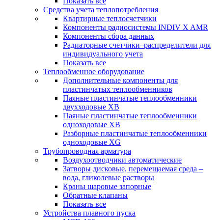
Показать все
Средства учета теплопотребления
Квартирные теплосчетчики
Компоненты радиосистемы INDIV X AMR
Компоненты сбора данных
Радиаторные счетчики–распределители для
индивидуального учета
Показать все
Теплообменное оборудование
Дополнительные компоненты для
пластинчатых теплообменников
Паяные пластинчатые теплообменники
двухходовые XB
Паяные пластинчатые теплообменники
одноходовые ХВ
Разборные пластинчатые теплообменники
одноходовые ХG
Трубопроводная арматура
Воздухоотводчики автоматические
Затворы дисковые, перемещаемая среда –
вода, гликолевые растворы
Краны шаровые запорные
Обратные клапаны
Показать все
Устройства плавного пуска