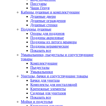
Писсуары
Чаши Генуя
Кабины душевые и комплектующие
Душевые двери
Душевые ограждения
Душевые стенки
Поддоны душевые
Опоры для поддонов
Поддоны акриловые
Поддоны из литого мрамора
Поддоны керамические
Показать все
Умывальники, пьедесталы и сопутствующие
товары
Комплектующие
Пьедесталы
Умывальники
Унитазы, бачки и сопутствующие товары
Бачки для унитаза
Комплекты для инсталляций
Крепежные элементы
Сиденья для унитазов
Показать все
Мойки и подстолья
Крепления для моек