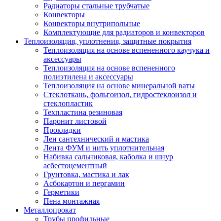
Радиаторы стальные трубчатые
Конвекторы
Конвекторы внутрипольные
Комплектующие для радиаторов и конвекторов
Теплоизоляция, уплотнения, защитные покрытия
Теплоизоляция на основе вспененного каучука и
аксессуары
Теплоизоляция на основе вспененного
полиэтилена и аксессуары
Теплоизоляция на основе минеральной ваты
Стеклоткань, фольгоизол, гидростеклоизол и
стеклопластик
Техпластина резиновая
Паронит листовой
Прокладки
Лен сантехнический и мастика
Лента ФУМ и нить уплотнительная
Набивка сальниковая, каболка и шнур
асбестоцементный
Грунтовка, мастика и лак
Асбокартон и пергамин
Герметики
Пена монтажная
Металлопрокат
Трубы профильные