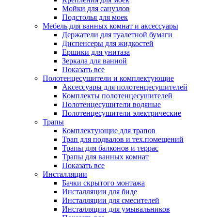
Мойки для санузлов
Подстолья для моек
Мебель для ванных комнат и аксессуары
Держатели для туалетной бумаги
Диспенсеры для жидкостей
Ершики для унитаза
Зеркала для ванной
Показать все
Полотенцесушители и комплектующие
Аксессуары для полотенцесушителей
Комплекты полотенцесушителей
Полотенцесушители водяные
Полотенцесушители электрические
Трапы
Комплектующие для трапов
Трап для подвалов и тех.помещений
Трапы для балконов и террас
Трапы для ванных комнат
Показать все
Инсталляции
Бачки скрытого монтажа
Инсталляции для биде
Инсталляции для смесителей
Инсталляции для умывальников