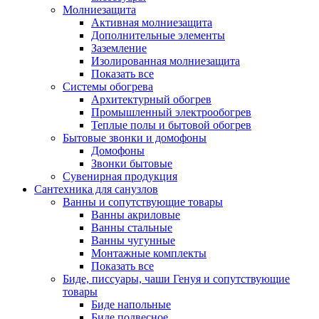
Молниезащита
Активная молниезащита
Дополнительные элементы
Заземление
Изолированная молниезащита
Показать все
Системы обогрева
Архитектурный обогрев
Промышленный электрообогрев
Теплые полы и бытовой обогрев
Бытовые звонки и домофоны
Домофоны
Звонки бытовые
Сувенирная продукция
Сантехника для санузлов
Ванны и сопутствующие товары
Ванны акриловые
Ванны стальные
Ванны чугунные
Монтажные комплекты
Показать все
Биде, писсуары, чаши Генуя и сопутствующие
товары
Биде напольные
Биде подвесное