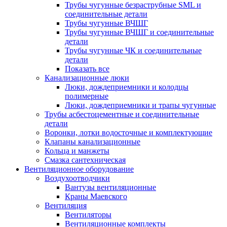
Трубы чугунные безраструбные SML и
соединительные детали
Трубы чугунные ВЧШГ
Трубы чугунные ВЧШГ и соединительные
детали
Трубы чугунные ЧК и соединительные
детали
Показать все
Канализационные люки
Люки, дождеприемники и колодцы
полимерные
Люки, дождеприемники и трапы чугунные
Трубы асбестоцементные и соединительные
детали
Воронки, лотки водосточные и комплектующие
Клапаны канализационные
Кольца и манжеты
Смазка сантехническая
Вентиляционное оборудование
Воздухоотводчики
Вантузы вентиляционные
Краны Маевского
Вентиляция
Вентиляторы
Вентиляционные комплекты