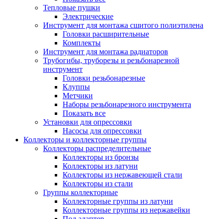
Тепловые пушки
Электрические
Инструмент для монтажа сшитого полиэтилена
Головки расширительные
Комплекты
Инструмент для монтажа радиаторов
Трубогибы, труборезы и резьбонарезной
инструмент
Головки резьбонарезные
Клуппы
Метчики
Наборы резьбонарезного инструмента
Показать все
Установки для опрессовки
Насосы для опрессовки
Коллекторы и коллекторные группы
Коллекторы распределительные
Коллекторы из бронзы
Коллекторы из латуни
Коллекторы из нержавеющей стали
Коллекторы из стали
Группы коллекторные
Коллекторные группы из латуни
Коллекторные группы из нержавейки
Под адаптер