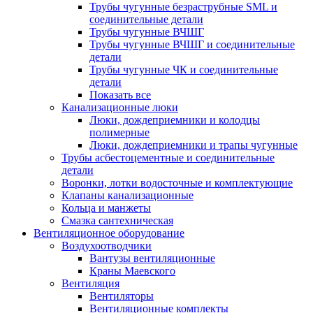
Трубы чугунные безраструбные SML и
соединительные детали
Трубы чугунные ВЧШГ
Трубы чугунные ВЧШГ и соединительные
детали
Трубы чугунные ЧК и соединительные
детали
Показать все
Канализационные люки
Люки, дождеприемники и колодцы
полимерные
Люки, дождеприемники и трапы чугунные
Трубы асбестоцементные и соединительные
детали
Воронки, лотки водосточные и комплектующие
Клапаны канализационные
Кольца и манжеты
Смазка сантехническая
Вентиляционное оборудование
Воздухоотводчики
Вантузы вентиляционные
Краны Маевского
Вентиляция
Вентиляторы
Вентиляционные комплекты