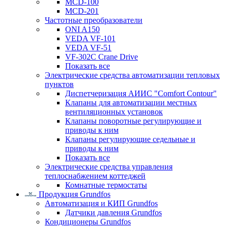
MCD-100
MCD-201
Частотные преобразователи
ONI A150
VEDA VF-101
VEDA VF-51
VF-302C Crane Drive
Показать все
Электрические средства автоматизации тепловых
пунктов
Диспетчеризация АИИС "Comfort Contour"
Клапаны для автоматизации местных
вентиляционных установок
Клапаны поворотные регулирующие и
приводы к ним
Клапаны регулирующие седельные и
приводы к ним
Показать все
Электрические средства управления
теплоснабжением коттеджей
Комнатные термостаты
Продукция Grundfos
Автоматизация и КИП Grundfos
Датчики давления Grundfos
Кондиционеры Grundfos