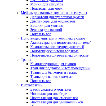
Мойки для санузлов
Подстолья для моек
Мебель для ванных комнат и аксессуары
Держатели для туалетной бумаги
Диспенсеры для жидкостей
Ершики для унитаза
Зеркала для ванной
Показать все
Полотенцесушители и комплектующие
Аксессуары для полотенцесушителей
Комплекты полотенцесушителей
Полотенцесушители водяные
Полотенцесушители электрические
Трапы
Комплектующие для трапов
Трап для подвалов и тех.помещений
Трапы для балконов и террас
Трапы для ванных комнат
Показать все
Инсталляции
Бачки скрытого монтажа
Инсталляции для биде
Инсталляции для смесителей
Инсталляции для умывальников