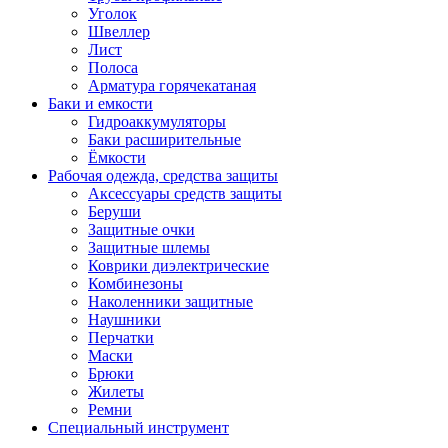
Уголок
Швеллер
Лист
Полоса
Арматура горячекатаная
Баки и емкости
Гидроаккумуляторы
Баки расширительные
Ёмкости
Рабочая одежда, средства защиты
Аксессуары средств защиты
Беруши
Защитные очки
Защитные шлемы
Коврики диэлектрические
Комбинезоны
Наколенники защитные
Наушники
Перчатки
Маски
Брюки
Жилеты
Ремни
Специальный инструмент