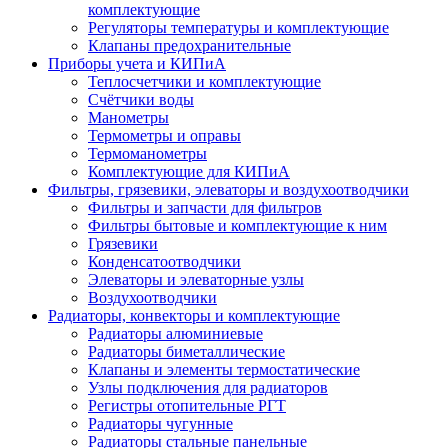
комплектующие
Регуляторы температуры и комплектующие
Клапаны предохранительные
Приборы учета и КИПиА
Теплосчетчики и комплектующие
Счётчики воды
Манометры
Термометры и оправы
Термоманометры
Комплектующие для КИПиА
Фильтры, грязевики, элеваторы и воздухоотводчики
Фильтры и запчасти для фильтров
Фильтры бытовые и комплектующие к ним
Грязевики
Конденсатоотводчики
Элеваторы и элеваторные узлы
Воздухоотводчики
Радиаторы, конвекторы и комплектующие
Радиаторы алюминиевые
Радиаторы биметаллические
Клапаны и элементы термостатические
Узлы подключения для радиаторов
Регистры отопительные РГТ
Радиаторы чугунные
Радиаторы стальные панельные