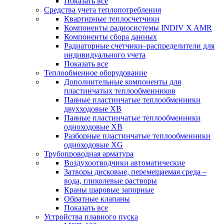
Показать все
Средства учета теплопотребления
Квартирные теплосчетчики
Компоненты радиосистемы INDIV X AMR
Компоненты сбора данных
Радиаторные счетчики–распределители для
индивидуального учета
Показать все
Теплообменное оборудование
Дополнительные компоненты для
пластинчатых теплообменников
Паяные пластинчатые теплообменники
двухходовые XB
Паяные пластинчатые теплообменники
одноходовые ХВ
Разборные пластинчатые теплообменники
одноходовые ХG
Трубопроводная арматура
Воздухоотводчики автоматические
Затворы дисковые, перемещаемая среда –
вода, гликолевые растворы
Краны шаровые запорные
Обратные клапаны
Показать все
Устройства плавного пуска