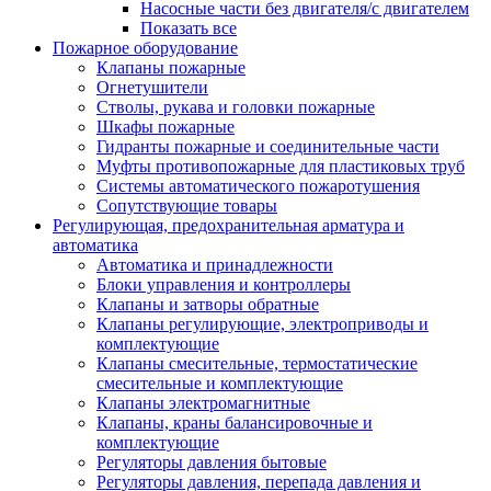
Насосные части без двигателя/с двигателем
Показать все
Пожарное оборудование
Клапаны пожарные
Огнетушители
Стволы, рукава и головки пожарные
Шкафы пожарные
Гидранты пожарные и соединительные части
Муфты противопожарные для пластиковых труб
Системы автоматического пожаротушения
Сопутствующие товары
Регулирующая, предохранительная арматура и
автоматика
Автоматика и принадлежности
Блоки управления и контроллеры
Клапаны и затворы обратные
Клапаны регулирующие, электроприводы и
комплектующие
Клапаны смесительные, термостатические
смесительные и комплектующие
Клапаны электромагнитные
Клапаны, краны балансировочные и
комплектующие
Регуляторы давления бытовые
Регуляторы давления, перепада давления и