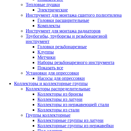
Тепловые пушки
Электрические
Инструмент для монтажа сшитого полиэтилена
Головки расширительные
Комплекты
Инструмент для монтажа радиаторов
Трубогибы, труборезы и резьбонарезной
инструмент
Головки резьбонарезные
Клуппы
Метчики
Наборы резьбонарезного инструмента
Показать все
Установки для опрессовки
Насосы для опрессовки
Коллекторы и коллекторные группы
Коллекторы распределительные
Коллекторы из бронзы
Коллекторы из латуни
Коллекторы из нержавеющей стали
Коллекторы из стали
Группы коллекторные
Коллекторные группы из латуни
Коллекторные группы из нержавейки
Под адаптер