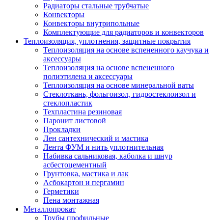
Радиаторы стальные трубчатые
Конвекторы
Конвекторы внутрипольные
Комплектующие для радиаторов и конвекторов
Теплоизоляция, уплотнения, защитные покрытия
Теплоизоляция на основе вспененного каучука и
аксессуары
Теплоизоляция на основе вспененного
полиэтилена и аксессуары
Теплоизоляция на основе минеральной ваты
Стеклоткань, фольгоизол, гидростеклоизол и
стеклопластик
Техпластина резиновая
Паронит листовой
Прокладки
Лен сантехнический и мастика
Лента ФУМ и нить уплотнительная
Набивка сальниковая, каболка и шнур
асбестоцементный
Грунтовка, мастика и лак
Асбокартон и пергамин
Герметики
Пена монтажная
Металлопрокат
Трубы профильные