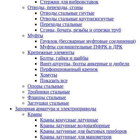
Стержни для вибровставок
Отводы, переходы, сгоны
Отводы стальные гнутые
Отводы стальные крутоизогнутые
Переходы стальные
Сгоны, бочата, резьбы и отрезки труб
Муфты
Грувлок (бессварные муфтовые соединения)
Муфты соединительные ПФРК и ДРК
Крепежные элементы
Болты, гайки и шайбы
Винт-шурупы, болты анкерные и дюбели
Перфорированный крепеж
Хомуты
Показать все
Опоры стальные
Тройники стальные
Фланцы стальные
Заглушки стальные
Запорная арматура и электроприводы
Краны
Краны конусные латунные
Краны латунные водоразборные
Краны латунные для бытовых приборов
Краны латунные для манометров