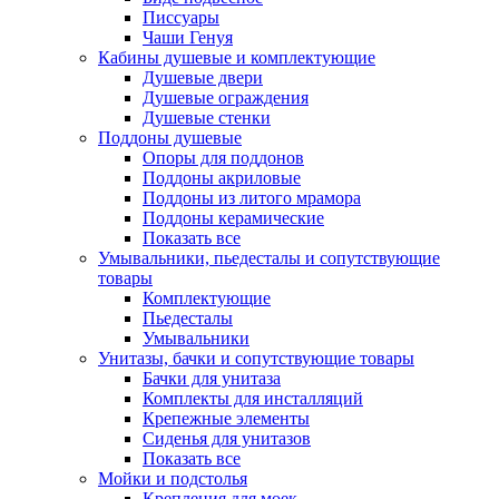
Писсуары
Чаши Генуя
Кабины душевые и комплектующие
Душевые двери
Душевые ограждения
Душевые стенки
Поддоны душевые
Опоры для поддонов
Поддоны акриловые
Поддоны из литого мрамора
Поддоны керамические
Показать все
Умывальники, пьедесталы и сопутствующие
товары
Комплектующие
Пьедесталы
Умывальники
Унитазы, бачки и сопутствующие товары
Бачки для унитаза
Комплекты для инсталляций
Крепежные элементы
Сиденья для унитазов
Показать все
Мойки и подстолья
Крепления для моек