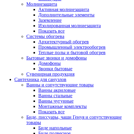
Молниезащита
Активная молниезащита
Дополнительные элементы
Заземление
Изолированная молниезащита
Показать все
Системы обогрева
Архитектурный обогрев
Промышленный электрообогрев
Теплые полы и бытовой обогрев
Бытовые звонки и домофоны
Домофоны
Звонки бытовые
Сувенирная продукция
Сантехника для санузлов
Ванны и сопутствующие товары
Ванны акриловые
Ванны стальные
Ванны чугунные
Монтажные комплекты
Показать все
Биде, писсуары, чаши Генуя и сопутствующие
товары
Биде напольные
Биде подвесное