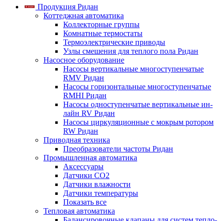
Продукция Ридан
Коттеджная автоматика
Коллекторные группы
Комнатные термостаты
Термоэлектрические приводы
Узлы смешения для теплого пола Ридан
Насосное оборудование
Насосы вертикальные многоступенчатые
RMV Ридан
Насосы горизонтальные многоступенчатые
RMHI Ридан
Насосы одноступенчатые вертикальные ин-
лайн RV Ридан
Насосы циркуляционные с мокрым ротором
RW Ридан
Приводная техника
Преобразователи частоты Ридан
Промышленная автоматика
Аксессуары
Датчики CO2
Датчики влажности
Датчики температуры
Показать все
Тепловая автоматика
Балансировочные клапаны для систем тепло-