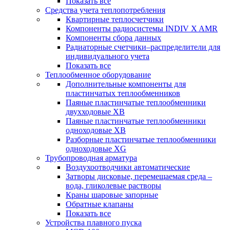
Показать все
Средства учета теплопотребления
Квартирные теплосчетчики
Компоненты радиосистемы INDIV X AMR
Компоненты сбора данных
Радиаторные счетчики–распределители для
индивидуального учета
Показать все
Теплообменное оборудование
Дополнительные компоненты для
пластинчатых теплообменников
Паяные пластинчатые теплообменники
двухходовые XB
Паяные пластинчатые теплообменники
одноходовые ХВ
Разборные пластинчатые теплообменники
одноходовые ХG
Трубопроводная арматура
Воздухоотводчики автоматические
Затворы дисковые, перемещаемая среда –
вода, гликолевые растворы
Краны шаровые запорные
Обратные клапаны
Показать все
Устройства плавного пуска