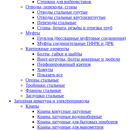
Стержни для вибровставок
Отводы, переходы, сгоны
Отводы стальные гнутые
Отводы стальные крутоизогнутые
Переходы стальные
Сгоны, бочата, резьбы и отрезки труб
Муфты
Грувлок (бессварные муфтовые соединения)
Муфты соединительные ПФРК и ДРК
Крепежные элементы
Болты, гайки и шайбы
Винт-шурупы, болты анкерные и дюбели
Перфорированный крепеж
Хомуты
Показать все
Опоры стальные
Тройники стальные
Фланцы стальные
Заглушки стальные
Запорная арматура и электроприводы
Краны
Краны конусные латунные
Краны латунные водоразборные
Краны латунные для бытовых приборов
Краны латунные для манометров