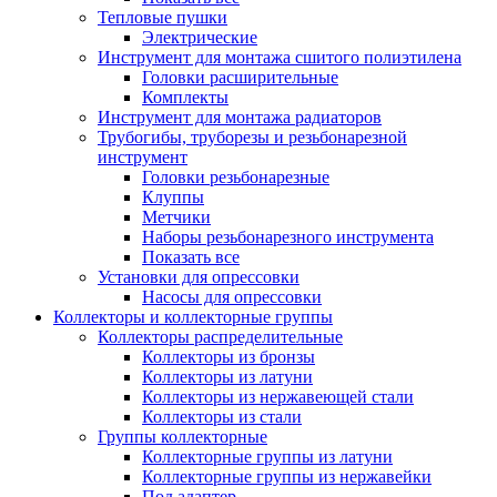
Тепловые пушки
Электрические
Инструмент для монтажа сшитого полиэтилена
Головки расширительные
Комплекты
Инструмент для монтажа радиаторов
Трубогибы, труборезы и резьбонарезной
инструмент
Головки резьбонарезные
Клуппы
Метчики
Наборы резьбонарезного инструмента
Показать все
Установки для опрессовки
Насосы для опрессовки
Коллекторы и коллекторные группы
Коллекторы распределительные
Коллекторы из бронзы
Коллекторы из латуни
Коллекторы из нержавеющей стали
Коллекторы из стали
Группы коллекторные
Коллекторные группы из латуни
Коллекторные группы из нержавейки
Под адаптер