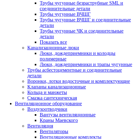
Трубы чугунные безраструбные SML и
соединительные детали
Трубы чугунные ВЧШГ
Трубы чугунные ВЧШГ и соединительные
детали
Трубы чугунные ЧК и соединительные
детали
Показать все
Канализационные люки
Люки, дождеприемники и колодцы
полимерные
Люки, дождеприемники и трапы чугунные
Трубы асбестоцементные и соединительные
детали
Воронки, лотки водосточные и комплектующие
Клапаны канализационные
Кольца и манжеты
Смазка сантехническая
Вентиляционное оборудование
Воздухоотводчики
Вантузы вентиляционные
Краны Маевского
Вентиляция
Вентиляторы
Вентиляционные комплекты