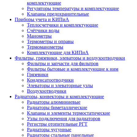
комплектующие
Регуляторы температуры и комплектующие
Клапаны предохранительные
Приборы учета и КИПиА
Теплосчетчики и комплектующие
Счётчики воды
Манометры
Термометры и оправы
Термоманометры
Комплектующие для КИПиА
Фильтры, грязевики, элеваторы и воздухоотводчики
Фильтры и запчасти для фильтров
Фильтры бытовые и комплектующие к ним
Грязевики
Конденсатоотводчики
Элеваторы и элеваторные узлы
Воздухоотводчики
Радиаторы, конвекторы и комплектующие
Радиаторы алюминиевые
Радиаторы биметаллические
Клапаны и элементы термостатические
Узлы подключения для радиаторов
Регистры отопительные РГТ
Радиаторы чугунные
Радиаторы стальные панельные