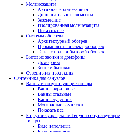
Молниезащита
Активная молниезащита
Дополнительные элементы
Заземление
Изолированная молниезащита
Показать все
Системы обогрева
Архитектурный обогрев
Промышленный электрообогрев
Теплые полы и бытовой обогрев
Бытовые звонки и домофоны
Домофоны
Звонки бытовые
Сувенирная продукция
Сантехника для санузлов
Ванны и сопутствующие товары
Ванны акриловые
Ванны стальные
Ванны чугунные
Монтажные комплекты
Показать все
Биде, писсуары, чаши Генуя и сопутствующие
товары
Биде напольные
Биде подвесное