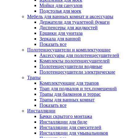
Мойки для санузлов
Подстолья для моек
Мебель для ванных комнат и аксессуары
Держатели для туалетной бумаги
Диспенсеры для жидкостей
Ершики для унитаза
Зеркала для ванной
Показать все
Полотенцесушители и комплектующие
Аксессуары для полотенцесушителей
Комплекты полотенцесушителей
Полотенцесушители водяные
Полотенцесушители электрические
Трапы
Комплектующие для трапов
Трап для подвалов и тех.помещений
Трапы для балконов и террас
Трапы для ванных комнат
Показать все
Инсталляции
Бачки скрытого монтажа
Инсталляции для биде
Инсталляции для смесителей
Инсталляции для умывальников