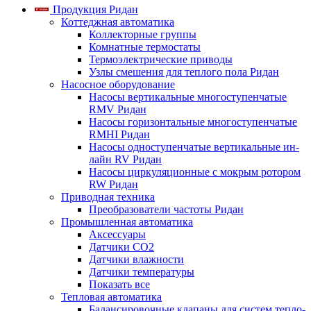
Продукция Ридан
Коттеджная автоматика
Коллекторные группы
Комнатные термостаты
Термоэлектрические приводы
Узлы смешения для теплого пола Ридан
Насосное оборудование
Насосы вертикальные многоступенчатые
RMV Ридан
Насосы горизонтальные многоступенчатые
RMHI Ридан
Насосы одноступенчатые вертикальные ин-
лайн RV Ридан
Насосы циркуляционные с мокрым ротором
RW Ридан
Приводная техника
Преобразователи частоты Ридан
Промышленная автоматика
Аксессуары
Датчики CO2
Датчики влажности
Датчики температуры
Показать все
Тепловая автоматика
Балансировочные клапаны для систем тепло-