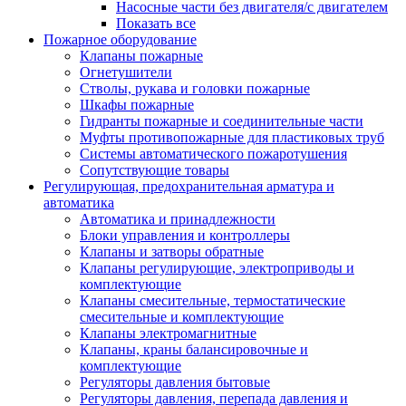
Насосные части без двигателя/с двигателем
Показать все
Пожарное оборудование
Клапаны пожарные
Огнетушители
Стволы, рукава и головки пожарные
Шкафы пожарные
Гидранты пожарные и соединительные части
Муфты противопожарные для пластиковых труб
Системы автоматического пожаротушения
Сопутствующие товары
Регулирующая, предохранительная арматура и
автоматика
Автоматика и принадлежности
Блоки управления и контроллеры
Клапаны и затворы обратные
Клапаны регулирующие, электроприводы и
комплектующие
Клапаны смесительные, термостатические
смесительные и комплектующие
Клапаны электромагнитные
Клапаны, краны балансировочные и
комплектующие
Регуляторы давления бытовые
Регуляторы давления, перепада давления и