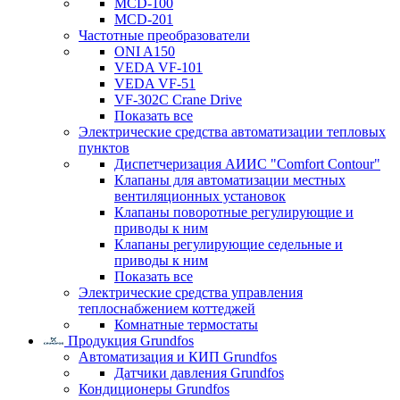
MCD-100
MCD-201
Частотные преобразователи
ONI A150
VEDA VF-101
VEDA VF-51
VF-302C Crane Drive
Показать все
Электрические средства автоматизации тепловых
пунктов
Диспетчеризация АИИС "Comfort Contour"
Клапаны для автоматизации местных
вентиляционных установок
Клапаны поворотные регулирующие и
приводы к ним
Клапаны регулирующие седельные и
приводы к ним
Показать все
Электрические средства управления
теплоснабжением коттеджей
Комнатные термостаты
Продукция Grundfos
Автоматизация и КИП Grundfos
Датчики давления Grundfos
Кондиционеры Grundfos