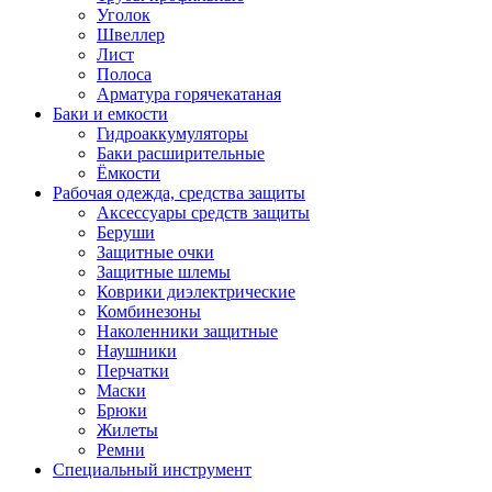
Уголок
Швеллер
Лист
Полоса
Арматура горячекатаная
Баки и емкости
Гидроаккумуляторы
Баки расширительные
Ёмкости
Рабочая одежда, средства защиты
Аксессуары средств защиты
Беруши
Защитные очки
Защитные шлемы
Коврики диэлектрические
Комбинезоны
Наколенники защитные
Наушники
Перчатки
Маски
Брюки
Жилеты
Ремни
Специальный инструмент