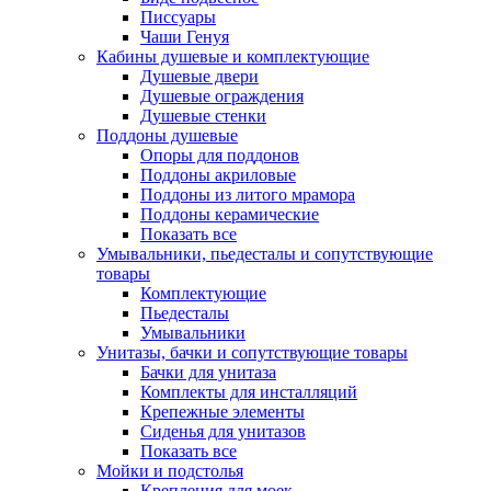
Писсуары
Чаши Генуя
Кабины душевые и комплектующие
Душевые двери
Душевые ограждения
Душевые стенки
Поддоны душевые
Опоры для поддонов
Поддоны акриловые
Поддоны из литого мрамора
Поддоны керамические
Показать все
Умывальники, пьедесталы и сопутствующие
товары
Комплектующие
Пьедесталы
Умывальники
Унитазы, бачки и сопутствующие товары
Бачки для унитаза
Комплекты для инсталляций
Крепежные элементы
Сиденья для унитазов
Показать все
Мойки и подстолья
Крепления для моек