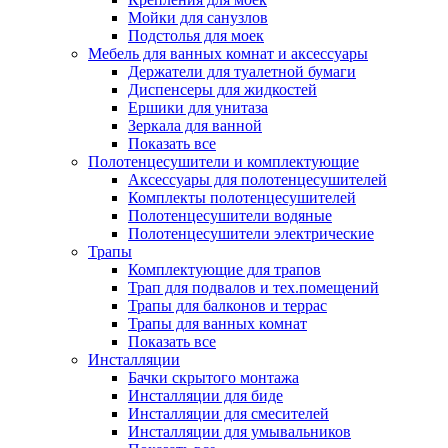
Мойки для санузлов
Подстолья для моек
Мебель для ванных комнат и аксессуары
Держатели для туалетной бумаги
Диспенсеры для жидкостей
Ершики для унитаза
Зеркала для ванной
Показать все
Полотенцесушители и комплектующие
Аксессуары для полотенцесушителей
Комплекты полотенцесушителей
Полотенцесушители водяные
Полотенцесушители электрические
Трапы
Комплектующие для трапов
Трап для подвалов и тех.помещений
Трапы для балконов и террас
Трапы для ванных комнат
Показать все
Инсталляции
Бачки скрытого монтажа
Инсталляции для биде
Инсталляции для смесителей
Инсталляции для умывальников