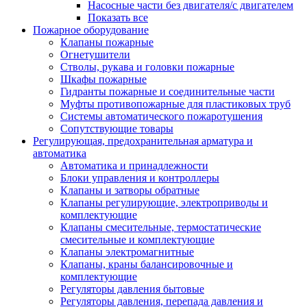
Насосные части без двигателя/с двигателем
Показать все
Пожарное оборудование
Клапаны пожарные
Огнетушители
Стволы, рукава и головки пожарные
Шкафы пожарные
Гидранты пожарные и соединительные части
Муфты противопожарные для пластиковых труб
Системы автоматического пожаротушения
Сопутствующие товары
Регулирующая, предохранительная арматура и
автоматика
Автоматика и принадлежности
Блоки управления и контроллеры
Клапаны и затворы обратные
Клапаны регулирующие, электроприводы и
комплектующие
Клапаны смесительные, термостатические
смесительные и комплектующие
Клапаны электромагнитные
Клапаны, краны балансировочные и
комплектующие
Регуляторы давления бытовые
Регуляторы давления, перепада давления и