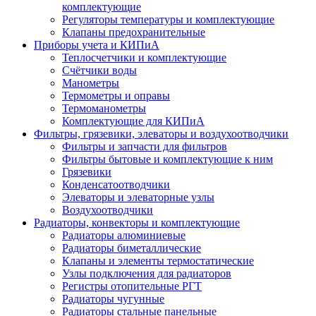
комплектующие
Регуляторы температуры и комплектующие
Клапаны предохранительные
Приборы учета и КИПиА
Теплосчетчики и комплектующие
Счётчики воды
Манометры
Термометры и оправы
Термоманометры
Комплектующие для КИПиА
Фильтры, грязевики, элеваторы и воздухоотводчики
Фильтры и запчасти для фильтров
Фильтры бытовые и комплектующие к ним
Грязевики
Конденсатоотводчики
Элеваторы и элеваторные узлы
Воздухоотводчики
Радиаторы, конвекторы и комплектующие
Радиаторы алюминиевые
Радиаторы биметаллические
Клапаны и элементы термостатические
Узлы подключения для радиаторов
Регистры отопительные РГТ
Радиаторы чугунные
Радиаторы стальные панельные