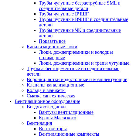
Трубы чугунные безраструбные SML и
соединительные детали
Трубы чугунные ВЧШГ
Трубы чугунные ВЧШГ и соединительные
детали
Трубы чугунные ЧК и соединительные
детали
Показать все
Канализационные люки
Люки, дождеприемники и колодцы
полимерные
Люки, дождеприемники и трапы чугунные
Трубы асбестоцементные и соединительные
детали
Воронки, лотки водосточные и комплектующие
Клапаны канализационные
Кольца и манжеты
Смазка сантехническая
Вентиляционное оборудование
Воздухоотводчики
Вантузы вентиляционные
Краны Маевского
Вентиляция
Вентиляторы
Вентиляционные комплекты