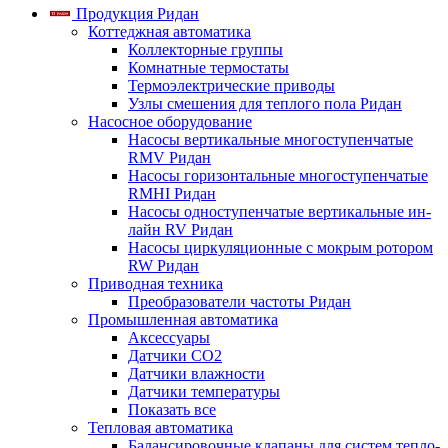
Продукция Ридан
Коттеджная автоматика
Коллекторные группы
Комнатные термостаты
Термоэлектрические приводы
Узлы смешения для теплого пола Ридан
Насосное оборудование
Насосы вертикальные многоступенчатые
RMV Ридан
Насосы горизонтальные многоступенчатые
RMHI Ридан
Насосы одноступенчатые вертикальные ин-
лайн RV Ридан
Насосы циркуляционные с мокрым ротором
RW Ридан
Приводная техника
Преобразователи частоты Ридан
Промышленная автоматика
Аксессуары
Датчики CO2
Датчики влажности
Датчики температуры
Показать все
Тепловая автоматика
Балансировочные клапаны для систем тепло-