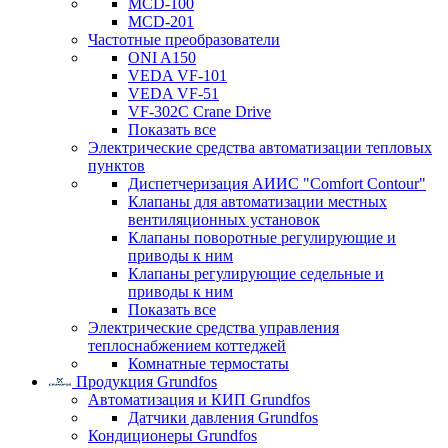
MCD-100
MCD-201
Частотные преобразователи
ONI A150
VEDA VF-101
VEDA VF-51
VF-302C Crane Drive
Показать все
Электрические средства автоматизации тепловых
пунктов
Диспетчеризация АИИС "Comfort Contour"
Клапаны для автоматизации местных
вентиляционных установок
Клапаны поворотные регулирующие и
приводы к ним
Клапаны регулирующие седельные и
приводы к ним
Показать все
Электрические средства управления
теплоснабжением коттеджей
Комнатные термостаты
Продукция Grundfos
Автоматизация и КИП Grundfos
Датчики давления Grundfos
Кондиционеры Grundfos