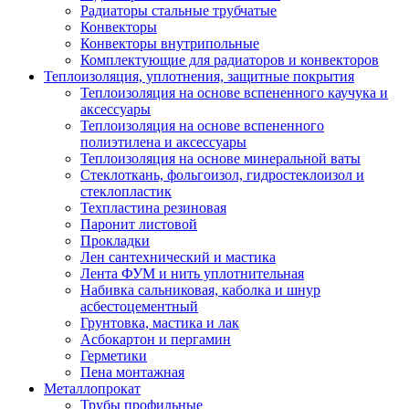
Радиаторы стальные трубчатые
Конвекторы
Конвекторы внутрипольные
Комплектующие для радиаторов и конвекторов
Теплоизоляция, уплотнения, защитные покрытия
Теплоизоляция на основе вспененного каучука и
аксессуары
Теплоизоляция на основе вспененного
полиэтилена и аксессуары
Теплоизоляция на основе минеральной ваты
Стеклоткань, фольгоизол, гидростеклоизол и
стеклопластик
Техпластина резиновая
Паронит листовой
Прокладки
Лен сантехнический и мастика
Лента ФУМ и нить уплотнительная
Набивка сальниковая, каболка и шнур
асбестоцементный
Грунтовка, мастика и лак
Асбокартон и пергамин
Герметики
Пена монтажная
Металлопрокат
Трубы профильные