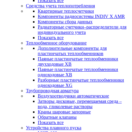
Показать все
Средства учета теплопотребления
Квартирные теплосчетчики
Компоненты радиосистемы INDIV X AMR
Компоненты сбора данных
Радиаторные счетчики–распределители для
индивидуального учета
Показать все
Теплообменное оборудование
Дополнительные компоненты для
пластинчатых теплообменников
Паяные пластинчатые теплообменники
двухходовые XB
Паяные пластинчатые теплообменники
одноходовые ХВ
Разборные пластинчатые теплообменники
одноходовые ХG
Трубопроводная арматура
Воздухоотводчики автоматические
Затворы дисковые, перемещаемая среда –
вода, гликолевые растворы
Краны шаровые запорные
Обратные клапаны
Показать все
Устройства плавного пуска