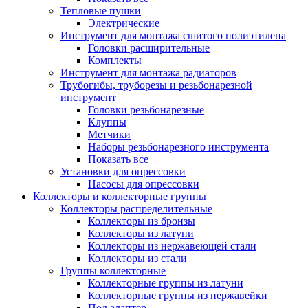
Тепловые пушки
Электрические
Инструмент для монтажа сшитого полиэтилена
Головки расширительные
Комплекты
Инструмент для монтажа радиаторов
Трубогибы, труборезы и резьбонарезной
инструмент
Головки резьбонарезные
Клуппы
Метчики
Наборы резьбонарезного инструмента
Показать все
Установки для опрессовки
Насосы для опрессовки
Коллекторы и коллекторные группы
Коллекторы распределительные
Коллекторы из бронзы
Коллекторы из латуни
Коллекторы из нержавеющей стали
Коллекторы из стали
Группы коллекторные
Коллекторные группы из латуни
Коллекторные группы из нержавейки
Под адаптер