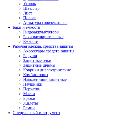
Уголок
Швеллер
Лист
Полоса
Арматура горячекатаная
Баки и емкости
Гидроаккумуляторы
Баки расширительные
Ёмкости
Рабочая одежда, средства защиты
Аксессуары средств защиты
Беруши
Защитные очки
Защитные шлемы
Коврики диэлектрические
Комбинезоны
Наколенники защитные
Наушники
Перчатки
Маски
Брюки
Жилеты
Ремни
Специальный инструмент