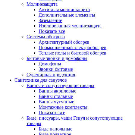
Молниезащита
Активная молниезащита
Дополнительные элементы
Заземление
Изолированная молниезащита
Показать все
Системы обогрева
Архитектурный обогрев
Промышленный электрообогрев
Теплые полы и бытовой обогрев
Бытовые звонки и домофоны
Домофоны
Звонки бытовые
Сувенирная продукция
Сантехника для санузлов
Ванны и сопутствующие товары
Ванны акриловые
Ванны стальные
Ванны чугунные
Монтажные комплекты
Показать все
Биде, писсуары, чаши Генуя и сопутствующие
товары
Биде напольные
Биде подвесное