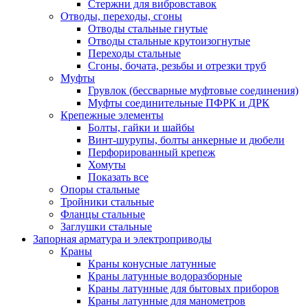
Стержни для вибровставок
Отводы, переходы, сгоны
Отводы стальные гнутые
Отводы стальные крутоизогнутые
Переходы стальные
Сгоны, бочата, резьбы и отрезки труб
Муфты
Грувлок (бессварные муфтовые соединения)
Муфты соединительные ПФРК и ДРК
Крепежные элементы
Болты, гайки и шайбы
Винт-шурупы, болты анкерные и дюбели
Перфорированный крепеж
Хомуты
Показать все
Опоры стальные
Тройники стальные
Фланцы стальные
Заглушки стальные
Запорная арматура и электроприводы
Краны
Краны конусные латунные
Краны латунные водоразборные
Краны латунные для бытовых приборов
Краны латунные для манометров