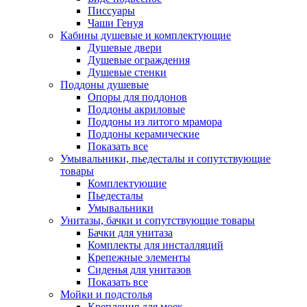
Писсуары
Чаши Генуя
Кабины душевые и комплектующие
Душевые двери
Душевые ограждения
Душевые стенки
Поддоны душевые
Опоры для поддонов
Поддоны акриловые
Поддоны из литого мрамора
Поддоны керамические
Показать все
Умывальники, пьедесталы и сопутствующие
товары
Комплектующие
Пьедесталы
Умывальники
Унитазы, бачки и сопутствующие товары
Бачки для унитаза
Комплекты для инсталляций
Крепежные элементы
Сиденья для унитазов
Показать все
Мойки и подстолья
Крепления для моек