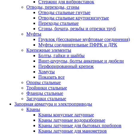
Стержни для вибровставок
Отводы, переходы, сгоны
Отводы стальные гнутые
Отводы стальные крутоизогнутые
Переходы стальные
Сгоны, бочата, резьбы и отрезки труб
Муфты
Грувлок (бессварные муфтовые соединения)
Муфты соединительные ПФРК и ДРК
Крепежные элементы
Болты, гайки и шайбы
Винт-шурупы, болты анкерные и дюбели
Перфорированный крепеж
Хомуты
Показать все
Опоры стальные
Тройники стальные
Фланцы стальные
Заглушки стальные
Запорная арматура и электроприводы
Краны
Краны конусные латунные
Краны латунные водоразборные
Краны латунные для бытовых приборов
Краны латунные для манометров