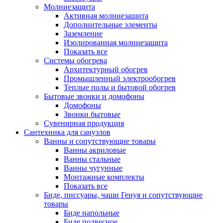
Молниезащита
Активная молниезащита
Дополнительные элементы
Заземление
Изолированная молниезащита
Показать все
Системы обогрева
Архитектурный обогрев
Промышленный электрообогрев
Теплые полы и бытовой обогрев
Бытовые звонки и домофоны
Домофоны
Звонки бытовые
Сувенирная продукция
Сантехника для санузлов
Ванны и сопутствующие товары
Ванны акриловые
Ванны стальные
Ванны чугунные
Монтажные комплекты
Показать все
Биде, писсуары, чаши Генуя и сопутствующие
товары
Биде напольные
Биде подвесное