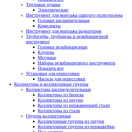
Тепловые пушки
Электрические
Инструмент для монтажа сшитого полиэтилена
Головки расширительные
Комплекты
Инструмент для монтажа радиаторов
Трубогибы, труборезы и резьбонарезной
инструмент
Головки резьбонарезные
Клуппы
Метчики
Наборы резьбонарезного инструмента
Показать все
Установки для опрессовки
Насосы для опрессовки
Коллекторы и коллекторные группы
Коллекторы распределительные
Коллекторы из бронзы
Коллекторы из латуни
Коллекторы из нержавеющей стали
Коллекторы из стали
Группы коллекторные
Коллекторные группы из латуни
Коллекторные группы из нержавейки
Под адаптер