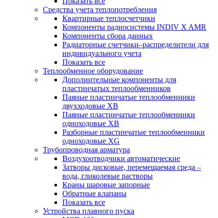
Показать все
Средства учета теплопотребления
Квартирные теплосчетчики
Компоненты радиосистемы INDIV X AMR
Компоненты сбора данных
Радиаторные счетчики–распределители для
индивидуального учета
Показать все
Теплообменное оборудование
Дополнительные компоненты для
пластинчатых теплообменников
Паяные пластинчатые теплообменники
двухходовые XB
Паяные пластинчатые теплообменники
одноходовые ХВ
Разборные пластинчатые теплообменники
одноходовые ХG
Трубопроводная арматура
Воздухоотводчики автоматические
Затворы дисковые, перемещаемая среда –
вода, гликолевые растворы
Краны шаровые запорные
Обратные клапаны
Показать все
Устройства плавного пуска