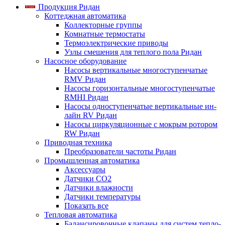
Продукция Ридан
Коттеджная автоматика
Коллекторные группы
Комнатные термостаты
Термоэлектрические приводы
Узлы смешения для теплого пола Ридан
Насосное оборудование
Насосы вертикальные многоступенчатые
RMV Ридан
Насосы горизонтальные многоступенчатые
RMHI Ридан
Насосы одноступенчатые вертикальные ин-
лайн RV Ридан
Насосы циркуляционные с мокрым ротором
RW Ридан
Приводная техника
Преобразователи частоты Ридан
Промышленная автоматика
Аксессуары
Датчики CO2
Датчики влажности
Датчики температуры
Показать все
Тепловая автоматика
Балансировочные клапаны для систем тепло-