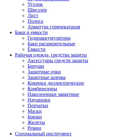
Уголок
Швеллер
Лист
Полоса
Арматура горячекатаная
Баки и емкости
Гидроаккумуляторы
Баки расширительные
Ёмкости
Рабочая одежда, средства защиты
Аксессуары средств защиты
Беруши
Защитные очки
Защитные шлемы
Коврики диэлектрические
Комбинезоны
Наколенники защитные
Наушники
Перчатки
Маски
Брюки
Жилеты
Ремни
Специальный инструмент