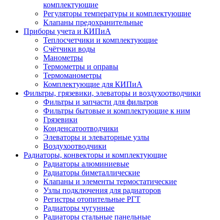
комплектующие
Регуляторы температуры и комплектующие
Клапаны предохранительные
Приборы учета и КИПиА
Теплосчетчики и комплектующие
Счётчики воды
Манометры
Термометры и оправы
Термоманометры
Комплектующие для КИПиА
Фильтры, грязевики, элеваторы и воздухоотводчики
Фильтры и запчасти для фильтров
Фильтры бытовые и комплектующие к ним
Грязевики
Конденсатоотводчики
Элеваторы и элеваторные узлы
Воздухоотводчики
Радиаторы, конвекторы и комплектующие
Радиаторы алюминиевые
Радиаторы биметаллические
Клапаны и элементы термостатические
Узлы подключения для радиаторов
Регистры отопительные РГТ
Радиаторы чугунные
Радиаторы стальные панельные