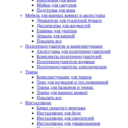
Мойки для санузлов
Подстолья для моек
Мебель для ванных комнат и аксессуары
Держатели для туалетной бумаги
Диспенсеры для жидкостей
Ершики для унитаза
Зеркала для ванной
Показать все
Полотенцесушители и комплектующие
Аксессуары для полотенцесушителей
Комплекты полотенцесушителей
Полотенцесушители водяные
Полотенцесушители электрические
Трапы
Комплектующие для трапов
Трап для подвалов и тех.помещений
Трапы для балконов и террас
Трапы для ванных комнат
Показать все
Инсталляции
Бачки скрытого монтажа
Инсталляции для биде
Инсталляции для смесителей
Инсталляции для умывальников