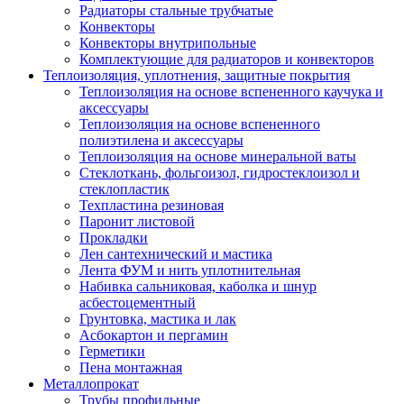
Радиаторы стальные трубчатые
Конвекторы
Конвекторы внутрипольные
Комплектующие для радиаторов и конвекторов
Теплоизоляция, уплотнения, защитные покрытия
Теплоизоляция на основе вспененного каучука и
аксессуары
Теплоизоляция на основе вспененного
полиэтилена и аксессуары
Теплоизоляция на основе минеральной ваты
Стеклоткань, фольгоизол, гидростеклоизол и
стеклопластик
Техпластина резиновая
Паронит листовой
Прокладки
Лен сантехнический и мастика
Лента ФУМ и нить уплотнительная
Набивка сальниковая, каболка и шнур
асбестоцементный
Грунтовка, мастика и лак
Асбокартон и пергамин
Герметики
Пена монтажная
Металлопрокат
Трубы профильные