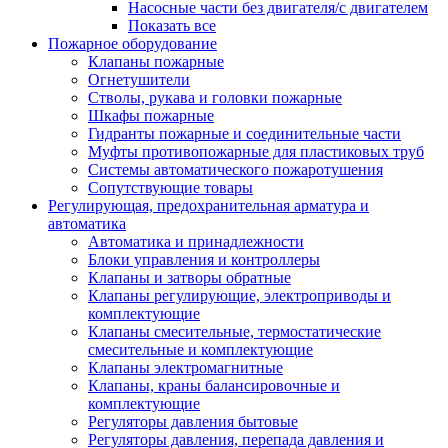
Насосные части без двигателя/с двигателем
Показать все
Пожарное оборудование
Клапаны пожарные
Огнетушители
Стволы, рукава и головки пожарные
Шкафы пожарные
Гидранты пожарные и соединительные части
Муфты противопожарные для пластиковых труб
Системы автоматического пожаротушения
Сопутствующие товары
Регулирующая, предохранительная арматура и
автоматика
Автоматика и принадлежности
Блоки управления и контроллеры
Клапаны и затворы обратные
Клапаны регулирующие, электроприводы и
комплектующие
Клапаны смесительные, термостатические
смесительные и комплектующие
Клапаны электромагнитные
Клапаны, краны балансировочные и
комплектующие
Регуляторы давления бытовые
Регуляторы давления, перепада давления и