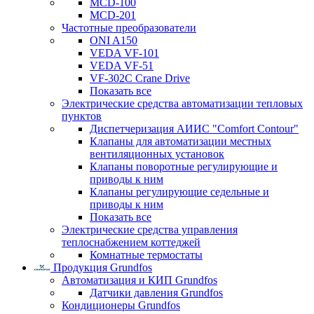
MCD-100
MCD-201
Частотные преобразователи
ONI A150
VEDA VF-101
VEDA VF-51
VF-302C Crane Drive
Показать все
Электрические средства автоматизации тепловых
пунктов
Диспетчеризация АИИС "Comfort Contour"
Клапаны для автоматизации местных
вентиляционных установок
Клапаны поворотные регулирующие и
приводы к ним
Клапаны регулирующие седельные и
приводы к ним
Показать все
Электрические средства управления
теплоснабжением коттеджей
Комнатные термостаты
Продукция Grundfos
Автоматизация и КИП Grundfos
Датчики давления Grundfos
Кондиционеры Grundfos