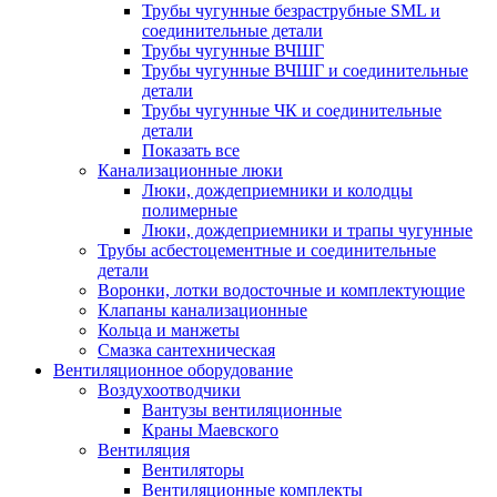
Трубы чугунные безраструбные SML и
соединительные детали
Трубы чугунные ВЧШГ
Трубы чугунные ВЧШГ и соединительные
детали
Трубы чугунные ЧК и соединительные
детали
Показать все
Канализационные люки
Люки, дождеприемники и колодцы
полимерные
Люки, дождеприемники и трапы чугунные
Трубы асбестоцементные и соединительные
детали
Воронки, лотки водосточные и комплектующие
Клапаны канализационные
Кольца и манжеты
Смазка сантехническая
Вентиляционное оборудование
Воздухоотводчики
Вантузы вентиляционные
Краны Маевского
Вентиляция
Вентиляторы
Вентиляционные комплекты