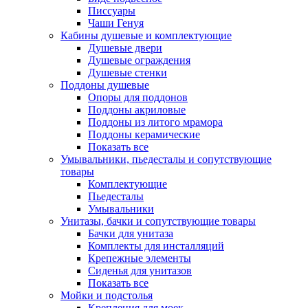
Писсуары
Чаши Генуя
Кабины душевые и комплектующие
Душевые двери
Душевые ограждения
Душевые стенки
Поддоны душевые
Опоры для поддонов
Поддоны акриловые
Поддоны из литого мрамора
Поддоны керамические
Показать все
Умывальники, пьедесталы и сопутствующие
товары
Комплектующие
Пьедесталы
Умывальники
Унитазы, бачки и сопутствующие товары
Бачки для унитаза
Комплекты для инсталляций
Крепежные элементы
Сиденья для унитазов
Показать все
Мойки и подстолья
Крепления для моек