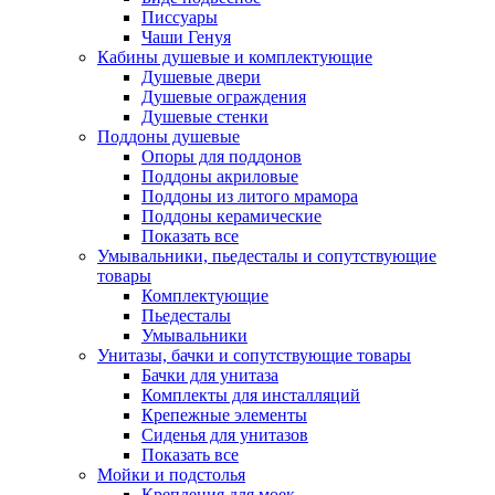
Писсуары
Чаши Генуя
Кабины душевые и комплектующие
Душевые двери
Душевые ограждения
Душевые стенки
Поддоны душевые
Опоры для поддонов
Поддоны акриловые
Поддоны из литого мрамора
Поддоны керамические
Показать все
Умывальники, пьедесталы и сопутствующие
товары
Комплектующие
Пьедесталы
Умывальники
Унитазы, бачки и сопутствующие товары
Бачки для унитаза
Комплекты для инсталляций
Крепежные элементы
Сиденья для унитазов
Показать все
Мойки и подстолья
Крепления для моек