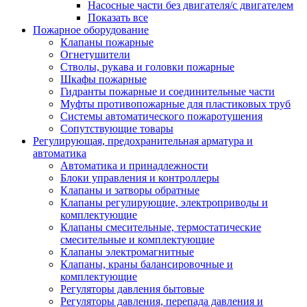
Насосные части без двигателя/с двигателем
Показать все
Пожарное оборудование
Клапаны пожарные
Огнетушители
Стволы, рукава и головки пожарные
Шкафы пожарные
Гидранты пожарные и соединительные части
Муфты противопожарные для пластиковых труб
Системы автоматического пожаротушения
Сопутствующие товары
Регулирующая, предохранительная арматура и
автоматика
Автоматика и принадлежности
Блоки управления и контроллеры
Клапаны и затворы обратные
Клапаны регулирующие, электроприводы и
комплектующие
Клапаны смесительные, термостатические
смесительные и комплектующие
Клапаны электромагнитные
Клапаны, краны балансировочные и
комплектующие
Регуляторы давления бытовые
Регуляторы давления, перепада давления и