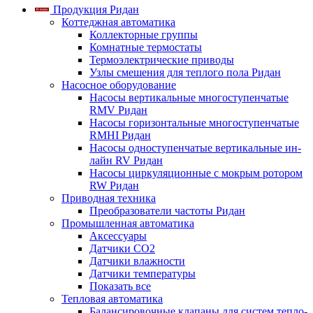
Продукция Ридан
Коттеджная автоматика
Коллекторные группы
Комнатные термостаты
Термоэлектрические приводы
Узлы смешения для теплого пола Ридан
Насосное оборудование
Насосы вертикальные многоступенчатые
RMV Ридан
Насосы горизонтальные многоступенчатые
RMHI Ридан
Насосы одноступенчатые вертикальные ин-
лайн RV Ридан
Насосы циркуляционные с мокрым ротором
RW Ридан
Приводная техника
Преобразователи частоты Ридан
Промышленная автоматика
Аксессуары
Датчики CO2
Датчики влажности
Датчики температуры
Показать все
Тепловая автоматика
Балансировочные клапаны для систем тепло-