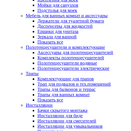
Мойки для санузлов
Подстолья для моек
Мебель для ванных комнат и аксессуары
Держатели для туалетной бумаги
Диспенсеры для жидкостей
Ершики для унитаза
Зеркала для ванной
Показать все
Полотенцесушители и комплектующие
Аксессуары для полотенцесушителей
Комплекты полотенцесушителей
Полотенцесушители водяные
Полотенцесушители электрические
Трапы
Комплектующие для трапов
Трап для подвалов и тех.помещений
Трапы для балконов и террас
Трапы для ванных комнат
Показать все
Инсталляции
Бачки скрытого монтажа
Инсталляции для биде
Инсталляции для смесителей
Инсталляции для умывальников