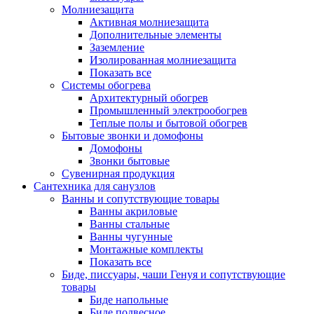
Молниезащита
Активная молниезащита
Дополнительные элементы
Заземление
Изолированная молниезащита
Показать все
Системы обогрева
Архитектурный обогрев
Промышленный электрообогрев
Теплые полы и бытовой обогрев
Бытовые звонки и домофоны
Домофоны
Звонки бытовые
Сувенирная продукция
Сантехника для санузлов
Ванны и сопутствующие товары
Ванны акриловые
Ванны стальные
Ванны чугунные
Монтажные комплекты
Показать все
Биде, писсуары, чаши Генуя и сопутствующие
товары
Биде напольные
Биде подвесное