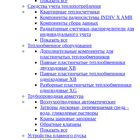
Показать все
Средства учета теплопотребления
Квартирные теплосчетчики
Компоненты радиосистемы INDIV X AMR
Компоненты сбора данных
Радиаторные счетчики–распределители для
индивидуального учета
Показать все
Теплообменное оборудование
Дополнительные компоненты для
пластинчатых теплообменников
Паяные пластинчатые теплообменники
двухходовые XB
Паяные пластинчатые теплообменники
одноходовые ХВ
Разборные пластинчатые теплообменники
одноходовые ХG
Трубопроводная арматура
Воздухоотводчики автоматические
Затворы дисковые, перемещаемая среда –
вода, гликолевые растворы
Краны шаровые запорные
Обратные клапаны
Показать все
Устройства плавного пуска