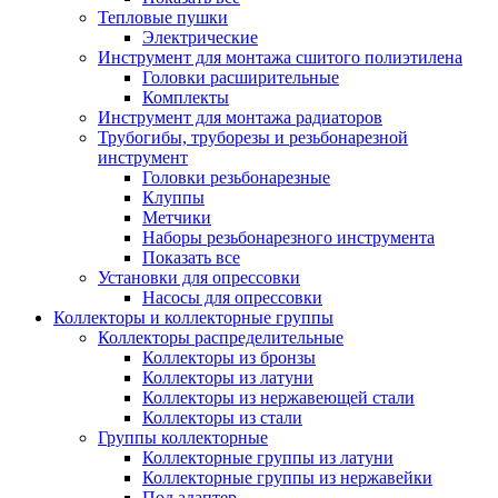
Тепловые пушки
Электрические
Инструмент для монтажа сшитого полиэтилена
Головки расширительные
Комплекты
Инструмент для монтажа радиаторов
Трубогибы, труборезы и резьбонарезной
инструмент
Головки резьбонарезные
Клуппы
Метчики
Наборы резьбонарезного инструмента
Показать все
Установки для опрессовки
Насосы для опрессовки
Коллекторы и коллекторные группы
Коллекторы распределительные
Коллекторы из бронзы
Коллекторы из латуни
Коллекторы из нержавеющей стали
Коллекторы из стали
Группы коллекторные
Коллекторные группы из латуни
Коллекторные группы из нержавейки
Под адаптер