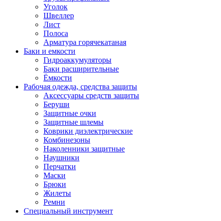
Уголок
Швеллер
Лист
Полоса
Арматура горячекатаная
Баки и емкости
Гидроаккумуляторы
Баки расширительные
Ёмкости
Рабочая одежда, средства защиты
Аксессуары средств защиты
Беруши
Защитные очки
Защитные шлемы
Коврики диэлектрические
Комбинезоны
Наколенники защитные
Наушники
Перчатки
Маски
Брюки
Жилеты
Ремни
Специальный инструмент