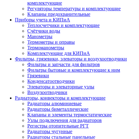
комплектующие
Регуляторы температуры и комплектующие
Клапаны предохранительные
Приборы учета и КИПиА
Теплосчетчики и комплектующие
Счётчики воды
Манометры
Термометры и оправы
Термоманометры
Комплектующие для КИПиА
Фильтры, грязевики, элеваторы и воздухоотводчики
Фильтры и запчасти для фильтров
Фильтры бытовые и комплектующие к ним
Грязевики
Конденсатоотводчики
Элеваторы и элеваторные узлы
Воздухоотводчики
Радиаторы, конвекторы и комплектующие
Радиаторы алюминиевые
Радиаторы биметаллические
Клапаны и элементы термостатические
Узлы подключения для радиаторов
Регистры отопительные РГТ
Радиаторы чугунные
Радиаторы стальные панельные