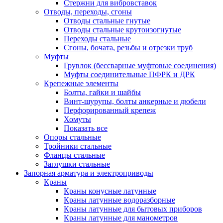
Стержни для вибровставок
Отводы, переходы, сгоны
Отводы стальные гнутые
Отводы стальные крутоизогнутые
Переходы стальные
Сгоны, бочата, резьбы и отрезки труб
Муфты
Грувлок (бессварные муфтовые соединения)
Муфты соединительные ПФРК и ДРК
Крепежные элементы
Болты, гайки и шайбы
Винт-шурупы, болты анкерные и дюбели
Перфорированный крепеж
Хомуты
Показать все
Опоры стальные
Тройники стальные
Фланцы стальные
Заглушки стальные
Запорная арматура и электроприводы
Краны
Краны конусные латунные
Краны латунные водоразборные
Краны латунные для бытовых приборов
Краны латунные для манометров