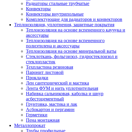
Радиаторы стальные трубчатые
Конвекторы
Конвекторы внутрипольные
Комплектующие для радиаторов и конвекторов
Теплоизоляция, уплотнения, защитные покрытия
Теплоизоляция на основе вспененного каучука и
аксессуары
Теплоизоляция на основе вспененного
полиэтилена и аксессуары
Теплоизоляция на основе минеральной ваты
Стеклоткань, фольгоизол, гидростеклоизол и
стеклопластик
Техпластина резиновая
Паронит листовой
Прокладки
Лен сантехнический и мастика
Лента ФУМ и нить уплотнительная
Набивка сальниковая, каболка и шнур
асбестоцементный
Грунтовка, мастика и лак
Асбокартон и пергамин
Герметики
Пена монтажная
Металлопрокат
Трубы профильные