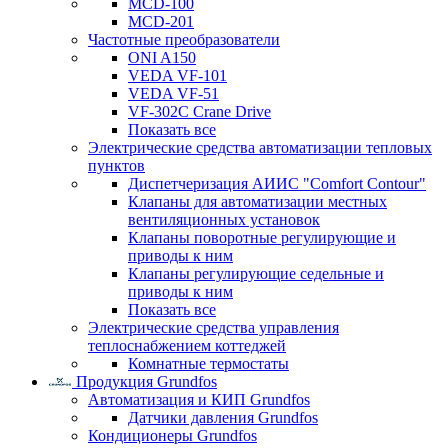
MCD-100
MCD-201
Частотные преобразователи
ONI A150
VEDA VF-101
VEDA VF-51
VF-302C Crane Drive
Показать все
Электрические средства автоматизации тепловых
пунктов
Диспетчеризация АИИС "Comfort Contour"
Клапаны для автоматизации местных
вентиляционных установок
Клапаны поворотные регулирующие и
приводы к ним
Клапаны регулирующие седельные и
приводы к ним
Показать все
Электрические средства управления
теплоснабжением коттеджей
Комнатные термостаты
Продукция Grundfos
Автоматизация и КИП Grundfos
Датчики давления Grundfos
Кондиционеры Grundfos