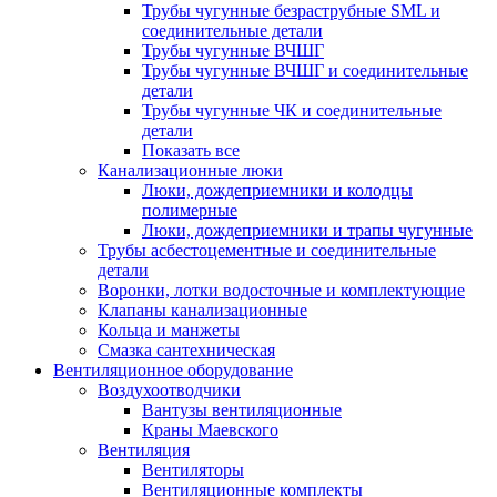
Трубы чугунные безраструбные SML и
соединительные детали
Трубы чугунные ВЧШГ
Трубы чугунные ВЧШГ и соединительные
детали
Трубы чугунные ЧК и соединительные
детали
Показать все
Канализационные люки
Люки, дождеприемники и колодцы
полимерные
Люки, дождеприемники и трапы чугунные
Трубы асбестоцементные и соединительные
детали
Воронки, лотки водосточные и комплектующие
Клапаны канализационные
Кольца и манжеты
Смазка сантехническая
Вентиляционное оборудование
Воздухоотводчики
Вантузы вентиляционные
Краны Маевского
Вентиляция
Вентиляторы
Вентиляционные комплекты