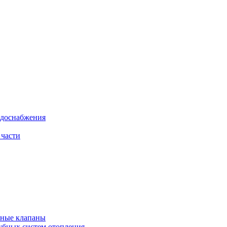
одоснабжения
 части
рные клапаны
убных систем отопления