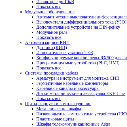
Изоляторы до 10кВ
Показать все
Модульное оборудование
Автоматические выключатели дифференциаль
Выключатели дифференциального тока (УЗО)
Дополнительные устройства на DIN-рейку
Модульное реле
Показать все
Автоматизация и КИП
Датчики (КИП)
Измерители-регуляторы TER
Конфигурируемые контроллеры RX500 для с
Программируемые устройства (PLC, HMI)
Показать все
Системы прокладки кабеля
Арматура и инструмент для монтажа СИП
Герметичные кабельные коннекторы
Кабельные каналы и аксессуары
Лотки металлические и аксессуары EKF-Line
Показать все
Щиты, корпуса и комплектующие
Металлические шкафы
Низковольтные комплектные устройства (НК
Пластиковые щиты
Шкафы телекоммуникационные Astra