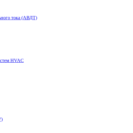
ного тока (АВДТ)
истем HVAC
У)