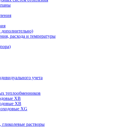
апаны
пления
вия
я дополнительно)
ния, расхода и температуры
дпора)
ндивидуального учета
ых теплообменников
одовые XB
ходовые ХВ
ноходовые ХG
, гликолевые растворы