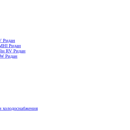
V Ридан
MHI Ридан
айн RV Ридан
RW Ридан
 и холодоснабжения