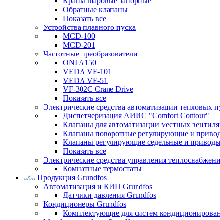
Краны шаровые запорные
Обратные клапаны
Показать все
Устройства плавного пуска
MCD-100
MCD-201
Частотные преобразователи
ONI A150
VEDA VF-101
VEDA VF-51
VF-302C Crane Drive
Показать все
Электрические средства автоматизации тепловых п
Диспетчеризация АИИС "Comfort Contour"
Клапаны для автоматизации местных вентил
Клапаны поворотные регулирующие и приво
Клапаны регулирующие седельные и приводы
Показать все
Электрические средства управления теплоснабжен
Комнатные термостаты
Продукция Grundfos
Автоматизация и КИП Grundfos
Датчики давления Grundfos
Кондиционеры Grundfos
Комплектующие для систем кондиционирова