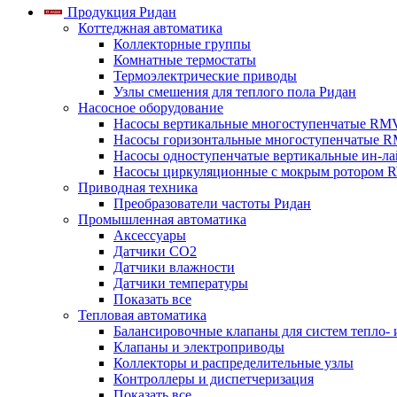
Продукция Ридан
Коттеджная автоматика
Коллекторные группы
Комнатные термостаты
Термоэлектрические приводы
Узлы смешения для теплого пола Ридан
Насосное оборудование
Насосы вертикальные многоступенчатые RM
Насосы горизонтальные многоступенчатые R
Насосы одноступенчатые вертикальные ин-л
Насосы циркуляционные с мокрым ротором 
Приводная техника
Преобразователи частоты Ридан
Промышленная автоматика
Аксессуары
Датчики CO2
Датчики влажности
Датчики температуры
Показать все
Тепловая автоматика
Балансировочные клапаны для систем тепло-
Клапаны и электроприводы
Коллекторы и распределительные узлы
Контроллеры и диспетчеризация
Показать все