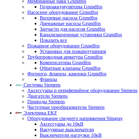
Мембранные баки Grundfos
Гидроаккумуляторы Grundfos
Насосное оборудование Grundfos
Вихревые насосы Grundfos
Дренажные насосы Grundfos
Запчасти для насосов Grundfos
Канализационные установки Grundfos
Показать все
Пожарное оборудование Grundfos
Установки для пожаротушения
Трубопроводная арматура Grundfos
Компенсаторы Grundfos
Обратные клапаны Grundfos
Фитинги, фланцы, камлоки Grundfos
Фланцы
Системы Siemens
Аксессуары и периферийное оборудование Siemens
Двигатели Siemens
Приводы Siemens
Частотные преобразователи Siemens
Электрика EKF
Оборудование среднего напряжения Stingray
Аксессуары до 10кВ
Вакуумные выключатели
Выключатели нагрузки 10кВ