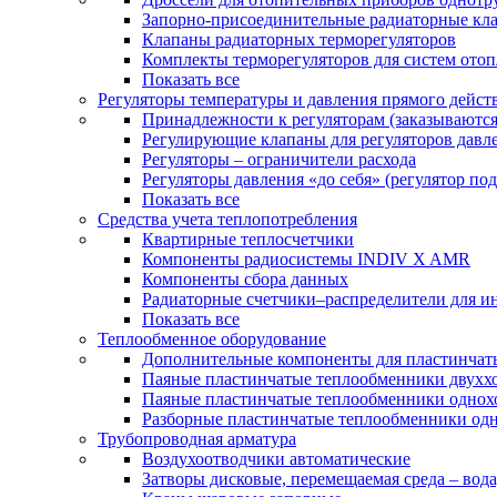
Запорно-присоединительные радиаторные кл
Клапаны радиаторных терморегуляторов
Комплекты терморегуляторов для систем ото
Показать все
Регуляторы температуры и давления прямого дейст
Принадлежности к регуляторам (заказываютс
Регулирующие клапаны для регуляторов давле
Регуляторы – ограничители расхода
Регуляторы давления «до себя» (регулятор по
Показать все
Средства учета теплопотребления
Квартирные теплосчетчики
Компоненты радиосистемы INDIV X AMR
Компоненты сбора данных
Радиаторные счетчики–распределители для и
Показать все
Теплообменное оборудование
Дополнительные компоненты для пластинчат
Паяные пластинчатые теплообменники двухх
Паяные пластинчатые теплообменники одно
Разборные пластинчатые теплообменники од
Трубопроводная арматура
Воздухоотводчики автоматические
Затворы дисковые, перемещаемая среда – вода