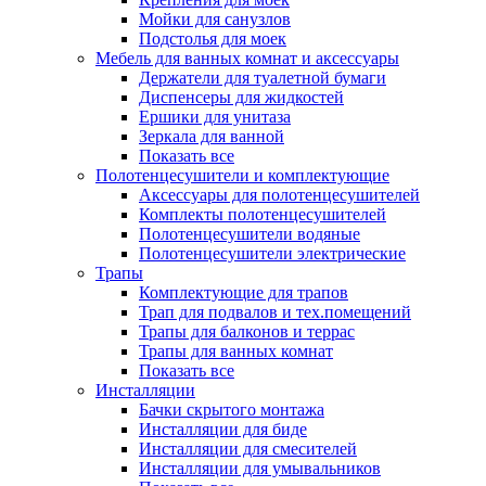
Мойки для санузлов
Подстолья для моек
Мебель для ванных комнат и аксессуары
Держатели для туалетной бумаги
Диспенсеры для жидкостей
Ершики для унитаза
Зеркала для ванной
Показать все
Полотенцесушители и комплектующие
Аксессуары для полотенцесушителей
Комплекты полотенцесушителей
Полотенцесушители водяные
Полотенцесушители электрические
Трапы
Комплектующие для трапов
Трап для подвалов и тех.помещений
Трапы для балконов и террас
Трапы для ванных комнат
Показать все
Инсталляции
Бачки скрытого монтажа
Инсталляции для биде
Инсталляции для смесителей
Инсталляции для умывальников