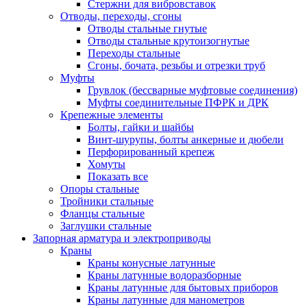
Стержни для вибровставок
Отводы, переходы, сгоны
Отводы стальные гнутые
Отводы стальные крутоизогнутые
Переходы стальные
Сгоны, бочата, резьбы и отрезки труб
Муфты
Грувлок (бессварные муфтовые соединения)
Муфты соединительные ПФРК и ДРК
Крепежные элементы
Болты, гайки и шайбы
Винт-шурупы, болты анкерные и дюбели
Перфорированный крепеж
Хомуты
Показать все
Опоры стальные
Тройники стальные
Фланцы стальные
Заглушки стальные
Запорная арматура и электроприводы
Краны
Краны конусные латунные
Краны латунные водоразборные
Краны латунные для бытовых приборов
Краны латунные для манометров