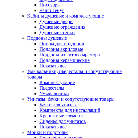
Писсуары
Чаши Генуя
Кабины душевые и комплектующие
Душевые двери
Душевые ограждения
Душевые стенки
Поддоны душевые
Опоры для поддонов
Поддоны акриловые
Поддоны из литого мрамора
Поддоны керамические
Показать все
Умывальники, пьедесталы и сопутствующие
товары
Комплектующие
Пьедесталы
Умывальники
Унитазы, бачки и сопутствующие товары
Бачки для унитаза
Комплекты для инсталляций
Крепежные элементы
Сиденья для унитазов
Показать все
Мойки и подстолья
Крепления для моек