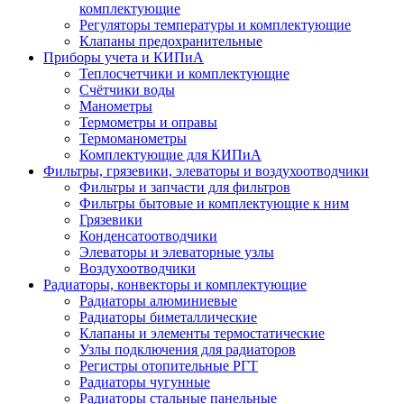
комплектующие
Регуляторы температуры и комплектующие
Клапаны предохранительные
Приборы учета и КИПиА
Теплосчетчики и комплектующие
Счётчики воды
Манометры
Термометры и оправы
Термоманометры
Комплектующие для КИПиА
Фильтры, грязевики, элеваторы и воздухоотводчики
Фильтры и запчасти для фильтров
Фильтры бытовые и комплектующие к ним
Грязевики
Конденсатоотводчики
Элеваторы и элеваторные узлы
Воздухоотводчики
Радиаторы, конвекторы и комплектующие
Радиаторы алюминиевые
Радиаторы биметаллические
Клапаны и элементы термостатические
Узлы подключения для радиаторов
Регистры отопительные РГТ
Радиаторы чугунные
Радиаторы стальные панельные