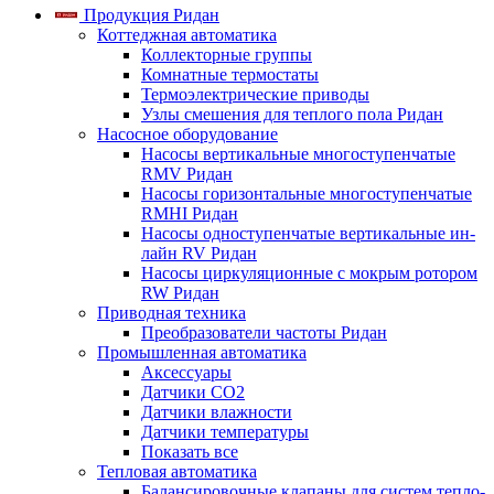
Продукция Ридан
Коттеджная автоматика
Коллекторные группы
Комнатные термостаты
Термоэлектрические приводы
Узлы смешения для теплого пола Ридан
Насосное оборудование
Насосы вертикальные многоступенчатые
RMV Ридан
Насосы горизонтальные многоступенчатые
RMHI Ридан
Насосы одноступенчатые вертикальные ин-
лайн RV Ридан
Насосы циркуляционные с мокрым ротором
RW Ридан
Приводная техника
Преобразователи частоты Ридан
Промышленная автоматика
Аксессуары
Датчики CO2
Датчики влажности
Датчики температуры
Показать все
Тепловая автоматика
Балансировочные клапаны для систем тепло-