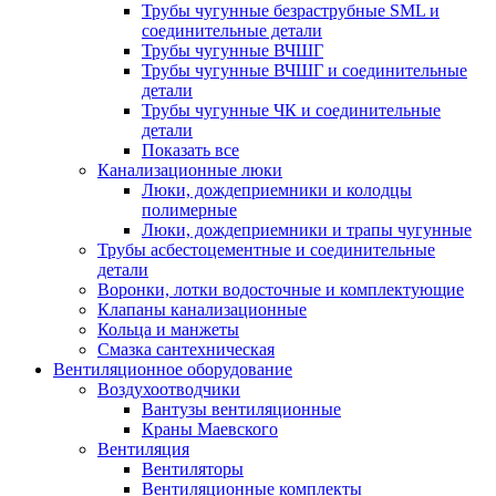
Трубы чугунные безраструбные SML и
соединительные детали
Трубы чугунные ВЧШГ
Трубы чугунные ВЧШГ и соединительные
детали
Трубы чугунные ЧК и соединительные
детали
Показать все
Канализационные люки
Люки, дождеприемники и колодцы
полимерные
Люки, дождеприемники и трапы чугунные
Трубы асбестоцементные и соединительные
детали
Воронки, лотки водосточные и комплектующие
Клапаны канализационные
Кольца и манжеты
Смазка сантехническая
Вентиляционное оборудование
Воздухоотводчики
Вантузы вентиляционные
Краны Маевского
Вентиляция
Вентиляторы
Вентиляционные комплекты