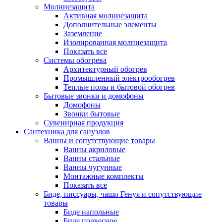
Молниезащита
Активная молниезащита
Дополнительные элементы
Заземление
Изолированная молниезащита
Показать все
Системы обогрева
Архитектурный обогрев
Промышленный электрообогрев
Теплые полы и бытовой обогрев
Бытовые звонки и домофоны
Домофоны
Звонки бытовые
Сувенирная продукция
Сантехника для санузлов
Ванны и сопутствующие товары
Ванны акриловые
Ванны стальные
Ванны чугунные
Монтажные комплекты
Показать все
Биде, писсуары, чаши Генуя и сопутствующие
товары
Биде напольные
Биде подвесное