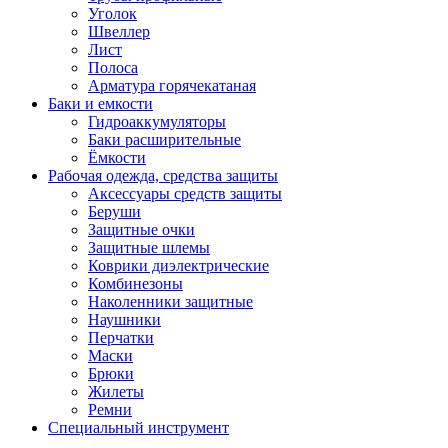
Уголок
Швеллер
Лист
Полоса
Арматура горячекатаная
Баки и емкости
Гидроаккумуляторы
Баки расширительные
Ёмкости
Рабочая одежда, средства защиты
Аксессуары средств защиты
Беруши
Защитные очки
Защитные шлемы
Коврики диэлектрические
Комбинезоны
Наколенники защитные
Наушники
Перчатки
Маски
Брюки
Жилеты
Ремни
Специальный инструмент