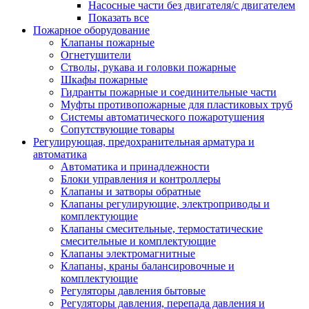
Насосные части без двигателя/с двигателем
Показать все
Пожарное оборудование
Клапаны пожарные
Огнетушители
Стволы, рукава и головки пожарные
Шкафы пожарные
Гидранты пожарные и соединительные части
Муфты противопожарные для пластиковых труб
Системы автоматического пожаротушения
Сопутствующие товары
Регулирующая, предохранительная арматура и
автоматика
Автоматика и принадлежности
Блоки управления и контроллеры
Клапаны и затворы обратные
Клапаны регулирующие, электроприводы и
комплектующие
Клапаны смесительные, термостатические
смесительные и комплектующие
Клапаны электромагнитные
Клапаны, краны балансировочные и
комплектующие
Регуляторы давления бытовые
Регуляторы давления, перепада давления и