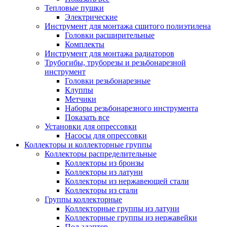
Тепловые пушки
Электрические
Инструмент для монтажа сшитого полиэтилена
Головки расширительные
Комплекты
Инструмент для монтажа радиаторов
Трубогибы, труборезы и резьбонарезной
инструмент
Головки резьбонарезные
Клуппы
Метчики
Наборы резьбонарезного инструмента
Показать все
Установки для опрессовки
Насосы для опрессовки
Коллекторы и коллекторные группы
Коллекторы распределительные
Коллекторы из бронзы
Коллекторы из латуни
Коллекторы из нержавеющей стали
Коллекторы из стали
Группы коллекторные
Коллекторные группы из латуни
Коллекторные группы из нержавейки
Под адаптер