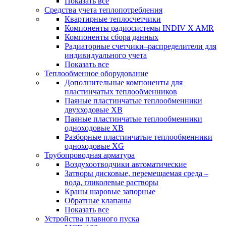
Показать все
Средства учета теплопотребления
Квартирные теплосчетчики
Компоненты радиосистемы INDIV X AMR
Компоненты сбора данных
Радиаторные счетчики–распределители для
индивидуального учета
Показать все
Теплообменное оборудование
Дополнительные компоненты для
пластинчатых теплообменников
Паяные пластинчатые теплообменники
двухходовые XB
Паяные пластинчатые теплообменники
одноходовые ХВ
Разборные пластинчатые теплообменники
одноходовые ХG
Трубопроводная арматура
Воздухоотводчики автоматические
Затворы дисковые, перемещаемая среда –
вода, гликолевые растворы
Краны шаровые запорные
Обратные клапаны
Показать все
Устройства плавного пуска