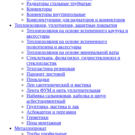
Радиаторы стальные трубчатые
Конвекторы
Конвекторы внутрипольные
Комплектующие для радиаторов и конвекторов
Теплоизоляция, уплотнения, защитные покрытия
Теплоизоляция на основе вспененного каучука и
аксессуары
Теплоизоляция на основе вспененного
полиэтилена и аксессуары
Теплоизоляция на основе минеральной ваты
Стеклоткань, фольгоизол, гидростеклоизол и
стеклопластик
Техпластина резиновая
Паронит листовой
Прокладки
Лен сантехнический и мастика
Лента ФУМ и нить уплотнительная
Набивка сальниковая, каболка и шнур
асбестоцементный
Грунтовка, мастика и лак
Асбокартон и пергамин
Герметики
Пена монтажная
Металлопрокат
Трубы профильные