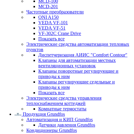
MCD-100
MCD-201
Частотные преобразователи
ONI A150
VEDA VF-101
VEDA VF-51
VF-302C Crane Drive
Показать все
Электрические средства автоматизации тепловых
пунктов
Диспетчеризация АИИС "Comfort Contour"
Клапаны для автоматизации местных
вентиляционных установок
Клапаны поворотные регулирующие и
приводы к ним
Клапаны регулирующие седельные и
приводы к ним
Показать все
Электрические средства управления
теплоснабжением коттеджей
Комнатные термостаты
Продукция Grundfos
Автоматизация и КИП Grundfos
Датчики давления Grundfos
Кондиционеры Grundfos