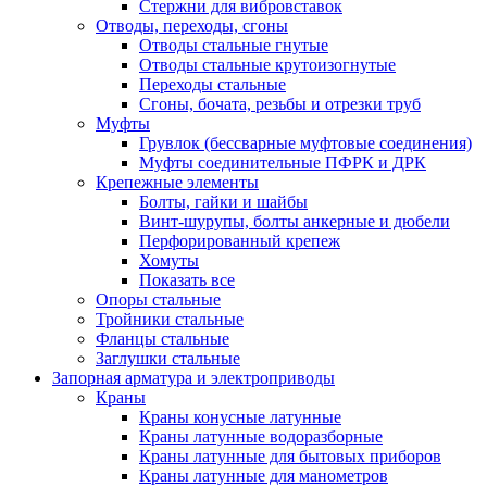
Стержни для вибровставок
Отводы, переходы, сгоны
Отводы стальные гнутые
Отводы стальные крутоизогнутые
Переходы стальные
Сгоны, бочата, резьбы и отрезки труб
Муфты
Грувлок (бессварные муфтовые соединения)
Муфты соединительные ПФРК и ДРК
Крепежные элементы
Болты, гайки и шайбы
Винт-шурупы, болты анкерные и дюбели
Перфорированный крепеж
Хомуты
Показать все
Опоры стальные
Тройники стальные
Фланцы стальные
Заглушки стальные
Запорная арматура и электроприводы
Краны
Краны конусные латунные
Краны латунные водоразборные
Краны латунные для бытовых приборов
Краны латунные для манометров