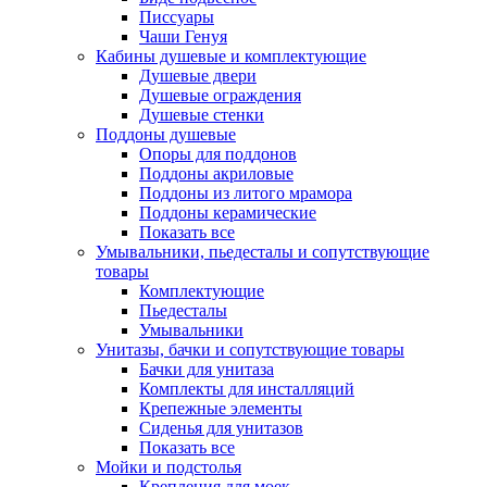
Писсуары
Чаши Генуя
Кабины душевые и комплектующие
Душевые двери
Душевые ограждения
Душевые стенки
Поддоны душевые
Опоры для поддонов
Поддоны акриловые
Поддоны из литого мрамора
Поддоны керамические
Показать все
Умывальники, пьедесталы и сопутствующие
товары
Комплектующие
Пьедесталы
Умывальники
Унитазы, бачки и сопутствующие товары
Бачки для унитаза
Комплекты для инсталляций
Крепежные элементы
Сиденья для унитазов
Показать все
Мойки и подстолья
Крепления для моек