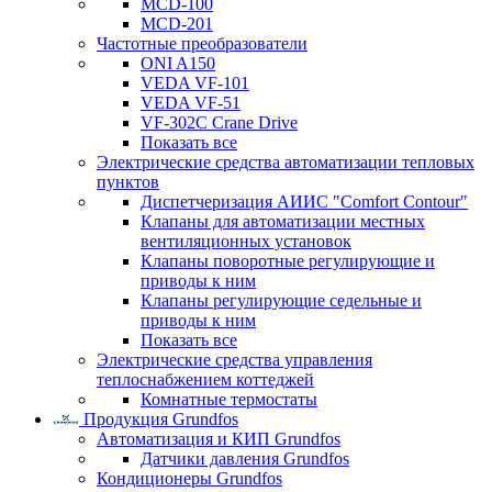
MCD-100
MCD-201
Частотные преобразователи
ONI A150
VEDA VF-101
VEDA VF-51
VF-302C Crane Drive
Показать все
Электрические средства автоматизации тепловых
пунктов
Диспетчеризация АИИС "Comfort Contour"
Клапаны для автоматизации местных
вентиляционных установок
Клапаны поворотные регулирующие и
приводы к ним
Клапаны регулирующие седельные и
приводы к ним
Показать все
Электрические средства управления
теплоснабжением коттеджей
Комнатные термостаты
Продукция Grundfos
Автоматизация и КИП Grundfos
Датчики давления Grundfos
Кондиционеры Grundfos