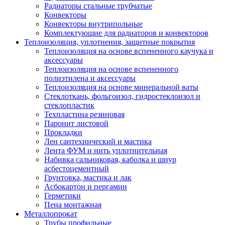
Радиаторы стальные трубчатые
Конвекторы
Конвекторы внутрипольные
Комплектующие для радиаторов и конвекторов
Теплоизоляция, уплотнения, защитные покрытия
Теплоизоляция на основе вспененного каучука и
аксессуары
Теплоизоляция на основе вспененного
полиэтилена и аксессуары
Теплоизоляция на основе минеральной ваты
Стеклоткань, фольгоизол, гидростеклоизол и
стеклопластик
Техпластина резиновая
Паронит листовой
Прокладки
Лен сантехнический и мастика
Лента ФУМ и нить уплотнительная
Набивка сальниковая, каболка и шнур
асбестоцементный
Грунтовка, мастика и лак
Асбокартон и пергамин
Герметики
Пена монтажная
Металлопрокат
Трубы профильные