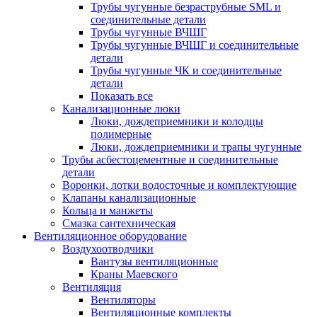
Трубы чугунные безраструбные SML и
соединительные детали
Трубы чугунные ВЧШГ
Трубы чугунные ВЧШГ и соединительные
детали
Трубы чугунные ЧК и соединительные
детали
Показать все
Канализационные люки
Люки, дождеприемники и колодцы
полимерные
Люки, дождеприемники и трапы чугунные
Трубы асбестоцементные и соединительные
детали
Воронки, лотки водосточные и комплектующие
Клапаны канализационные
Кольца и манжеты
Смазка сантехническая
Вентиляционное оборудование
Воздухоотводчики
Вантузы вентиляционные
Краны Маевского
Вентиляция
Вентиляторы
Вентиляционные комплекты