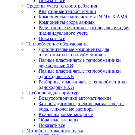
Показать все
Средства учета теплопотребления
Квартирные теплосчетчики
Компоненты радиосистемы INDIV X AMR
Компоненты сбора данных
Радиаторные счетчики–распределители для
индивидуального учета
Показать все
Теплообменное оборудование
Дополнительные компоненты для
пластинчатых теплообменников
Паяные пластинчатые теплообменники
двухходовые XB
Паяные пластинчатые теплообменники
одноходовые ХВ
Разборные пластинчатые теплообменники
одноходовые ХG
Трубопроводная арматура
Воздухоотводчики автоматические
Затворы дисковые, перемещаемая среда –
вода, гликолевые растворы
Краны шаровые запорные
Обратные клапаны
Показать все
Устройства плавного пуска