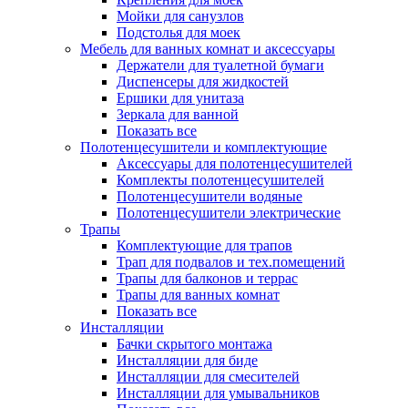
Мойки для санузлов
Подстолья для моек
Мебель для ванных комнат и аксессуары
Держатели для туалетной бумаги
Диспенсеры для жидкостей
Ершики для унитаза
Зеркала для ванной
Показать все
Полотенцесушители и комплектующие
Аксессуары для полотенцесушителей
Комплекты полотенцесушителей
Полотенцесушители водяные
Полотенцесушители электрические
Трапы
Комплектующие для трапов
Трап для подвалов и тех.помещений
Трапы для балконов и террас
Трапы для ванных комнат
Показать все
Инсталляции
Бачки скрытого монтажа
Инсталляции для биде
Инсталляции для смесителей
Инсталляции для умывальников