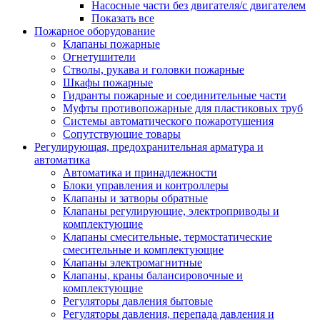
Насосные части без двигателя/с двигателем
Показать все
Пожарное оборудование
Клапаны пожарные
Огнетушители
Стволы, рукава и головки пожарные
Шкафы пожарные
Гидранты пожарные и соединительные части
Муфты противопожарные для пластиковых труб
Системы автоматического пожаротушения
Сопутствующие товары
Регулирующая, предохранительная арматура и
автоматика
Автоматика и принадлежности
Блоки управления и контроллеры
Клапаны и затворы обратные
Клапаны регулирующие, электроприводы и
комплектующие
Клапаны смесительные, термостатические
смесительные и комплектующие
Клапаны электромагнитные
Клапаны, краны балансировочные и
комплектующие
Регуляторы давления бытовые
Регуляторы давления, перепада давления и