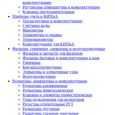
комплектующие
Регуляторы температуры и комплектующие
Клапаны предохранительные
Приборы учета и КИПиА
Теплосчетчики и комплектующие
Счётчики воды
Манометры
Термометры и оправы
Термоманометры
Комплектующие для КИПиА
Фильтры, грязевики, элеваторы и воздухоотводчики
Фильтры и запчасти для фильтров
Фильтры бытовые и комплектующие к ним
Грязевики
Конденсатоотводчики
Элеваторы и элеваторные узлы
Воздухоотводчики
Радиаторы, конвекторы и комплектующие
Радиаторы алюминиевые
Радиаторы биметаллические
Клапаны и элементы термостатические
Узлы подключения для радиаторов
Регистры отопительные РГТ
Радиаторы чугунные
Радиаторы стальные панельные