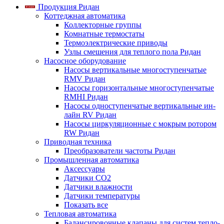
Продукция Ридан
Коттеджная автоматика
Коллекторные группы
Комнатные термостаты
Термоэлектрические приводы
Узлы смешения для теплого пола Ридан
Насосное оборудование
Насосы вертикальные многоступенчатые
RMV Ридан
Насосы горизонтальные многоступенчатые
RMHI Ридан
Насосы одноступенчатые вертикальные ин-
лайн RV Ридан
Насосы циркуляционные с мокрым ротором
RW Ридан
Приводная техника
Преобразователи частоты Ридан
Промышленная автоматика
Аксессуары
Датчики CO2
Датчики влажности
Датчики температуры
Показать все
Тепловая автоматика
Балансировочные клапаны для систем тепло-