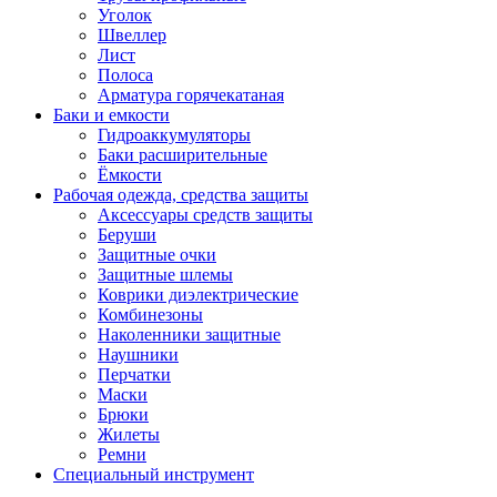
Уголок
Швеллер
Лист
Полоса
Арматура горячекатаная
Баки и емкости
Гидроаккумуляторы
Баки расширительные
Ёмкости
Рабочая одежда, средства защиты
Аксессуары средств защиты
Беруши
Защитные очки
Защитные шлемы
Коврики диэлектрические
Комбинезоны
Наколенники защитные
Наушники
Перчатки
Маски
Брюки
Жилеты
Ремни
Специальный инструмент