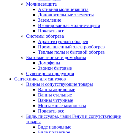
Молниезащита
Активная молниезащита
Дополнительные элементы
Заземление
Изолированная молниезащита
Показать все
Системы обогрева
Архитектурный обогрев
Промышленный электрообогрев
Теплые полы и бытовой обогрев
Бытовые звонки и домофоны
Домофоны
Звонки бытовые
Сувенирная продукция
Сантехника для санузлов
Ванны и сопутствующие товары
Ванны акриловые
Ванны стальные
Ванны чугунные
Монтажные комплекты
Показать все
Биде, писсуары, чаши Генуя и сопутствующие
товары
Биде напольные
Биде подвесное